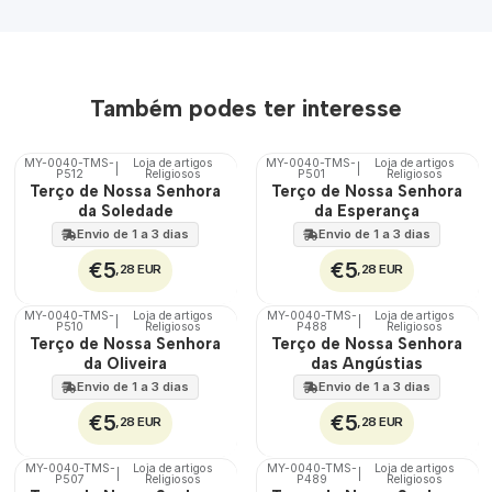
Também podes ter interesse
MY-0040-TMS-
Loja de artigos
MY-0040-TMS-
Loja de artigos
|
|
P512
Religiosos
P501
Religiosos
🇵🇹
🇵🇹
Terço de Nossa Senhora
Terço de Nossa Senhora
100%
100%
da Soledade
da Esperança
Envio de 1 a 3 dias
Envio de 1 a 3 dias
€5
€5
,28 EUR
,28 EUR
MY-0040-TMS-
Loja de artigos
MY-0040-TMS-
Loja de artigos
|
|
P510
Religiosos
P488
Religiosos
🇵🇹
🇵🇹
Terço de Nossa Senhora
Terço de Nossa Senhora
100%
100%
da Oliveira
das Angústias
Envio de 1 a 3 dias
Envio de 1 a 3 dias
€5
€5
,28 EUR
,28 EUR
MY-0040-TMS-
Loja de artigos
MY-0040-TMS-
Loja de artigos
|
|
P507
Religiosos
P489
Religiosos
🇵🇹
🇵🇹