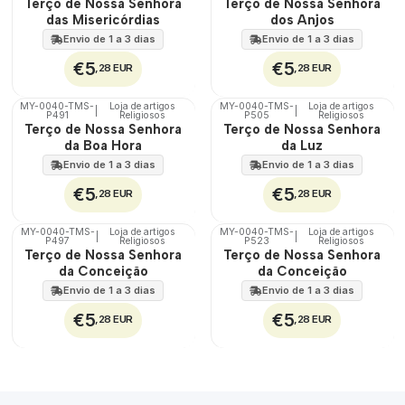
Terço de Nossa Senhora
Terço de Nossa Senhora
100%
100%
das Misericórdias
dos Anjos
Envio de 1 a 3 dias
Envio de 1 a 3 dias
€5
€5
,28 EUR
,28 EUR
MY-0040-TMS-
Loja de artigos
MY-0040-TMS-
Loja de artigos
|
|
P491
Religiosos
P505
Religiosos
🇵🇹
🇵🇹
Terço de Nossa Senhora
Terço de Nossa Senhora
100%
100%
da Boa Hora
da Luz
Envio de 1 a 3 dias
Envio de 1 a 3 dias
€5
€5
,28 EUR
,28 EUR
MY-0040-TMS-
Loja de artigos
MY-0040-TMS-
Loja de artigos
|
|
P497
Religiosos
P523
Religiosos
🇵🇹
🇵🇹
Terço de Nossa Senhora
Terço de Nossa Senhora
100%
100%
da Conceição
da Conceição
Envio de 1 a 3 dias
Envio de 1 a 3 dias
€5
€5
,28 EUR
,28 EUR