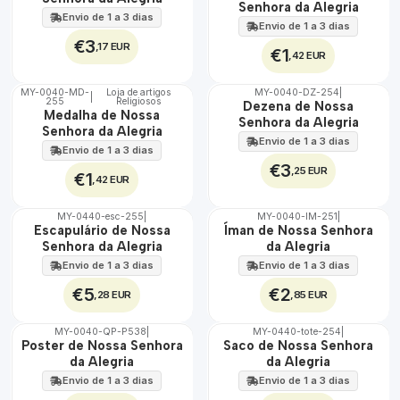
Senhora da Alegria
Envio de 1 a 3 dias
Envio de 1 a 3 dias
€3
,17 EUR
€1
,42 EUR
MY-0040-MD-
Loja de artigos
MY-0040-DZ-254
|
|
255
Religiosos
🇵🇹
🇵🇹
Dezena de Nossa
Medalha de Nossa
100%
100%
Senhora da Alegria
Senhora da Alegria
Envio de 1 a 3 dias
Envio de 1 a 3 dias
€3
,25 EUR
€1
,42 EUR
MY-0440-esc-255
|
MY-0040-IM-251
|
🇵🇹
🇵🇹
Escapulário de Nossa
Íman de Nossa Senhora
100%
100%
Senhora da Alegria
da Alegria
Envio de 1 a 3 dias
Envio de 1 a 3 dias
€5
€2
,28 EUR
,85 EUR
MY-0040-QP-P538
|
MY-0440-tote-254
|
🇵🇹
🇵🇹
Poster de Nossa Senhora
Saco de Nossa Senhora
100%
100%
da Alegria
da Alegria
Envio de 1 a 3 dias
Envio de 1 a 3 dias