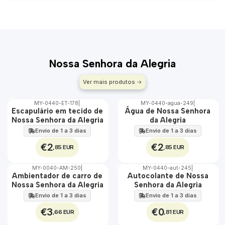
Nossa Senhora da Alegria
Ver mais produtos
MY-0440-ET-178
|
MY-0440-agua-249
|
🇵🇹
🇵🇹
Escapulário em tecido de
Água de Nossa Senhora
100%
100%
Nossa Senhora da Alegria
da Alegria
ÁGUA
Envio de 1 a 3 dias
Envio de 1 a 3 dias
€2
€2
,85 EUR
,85 EUR
MY-0040-AM-250
|
MY-0440-aut-245
|
🇵🇹
🇵🇹
Ambientador de carro de
Autocolante de Nossa
100%
100%
Nossa Senhora da Alegria
Senhora da Alegria
Envio de 1 a 3 dias
Envio de 1 a 3 dias
€3
€0
,66 EUR
,81 EUR