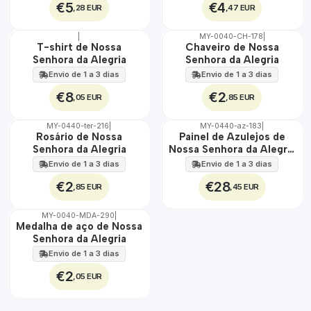
€5
€4
,28 EUR
,47 EUR
|
MY-0040-CH-178
|
🇵🇹
🇵🇹
T-shirt de Nossa
Chaveiro de Nossa
100%
100%
Senhora da Alegria
Senhora da Alegria
Envio de 1 a 3 dias
Envio de 1 a 3 dias
€8
€2
,05 EUR
,85 EUR
MY-0440-ter-216
|
MY-0440-az-183
|
🇵🇹
🇵🇹
Rosário de Nossa
Painel de Azulejos de
100%
100%
Senhora da Alegria
Nossa Senhora da Alegria
EXT.
30 cm x 45 cm
Envio de 1 a 3 dias
Envio de 1 a 3 dias
€2
€28
,85 EUR
,45 EUR
MY-0040-MDA-290
|
🇵🇹
Medalha de aço de Nossa
100%
Senhora da Alegria
ÁGUA
Envio de 1 a 3 dias
€2
,05 EUR