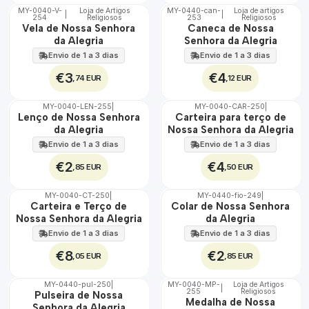
MY-0040-V-
Loja de Artigos
MY-0440-can-
Loja de artigos
|
|
254
Religiosos
253
Religiosos
🇵🇹
🇵🇹
Vela de Nossa Senhora
Caneca de Nossa
100%
100%
da Alegria
Senhora da Alegria
Envio de 1 a 3 dias
Envio de 1 a 3 dias
€3
€4
,74 EUR
,12 EUR
MY-0040-LEN-255
|
MY-0040-CAR-250
|
🇵🇹
🇵🇹
Lenço de Nossa Senhora
Carteira para terço de
100%
100%
da Alegria
Nossa Senhora da Alegria
Envio de 1 a 3 dias
Envio de 1 a 3 dias
€2
€4
,85 EUR
,50 EUR
MY-0040-CT-250
|
MY-0440-fio-249
|
🇵🇹
🇵🇹
Carteira e Terço de
Colar de Nossa Senhora
100%
100%
Nossa Senhora da Alegria
da Alegria
Envio de 1 a 3 dias
Envio de 1 a 3 dias
€8
€2
,05 EUR
,85 EUR
MY-0440-pul-250
|
MY-0040-MP-
Loja de Artigos
|
255
Religiosos
🇵🇹
🇵🇹
Pulseira de Nossa
Medalha de Nossa
100%
100%
Senhora da Alegria