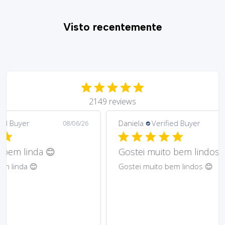
Visto recentemente
2149 reviews
Daniela
Verified Buyer
Ma
6/26
08/06/26
Gostei muito bem lindos 😊
Har
Gostei muito bem lindos 😊
Abs