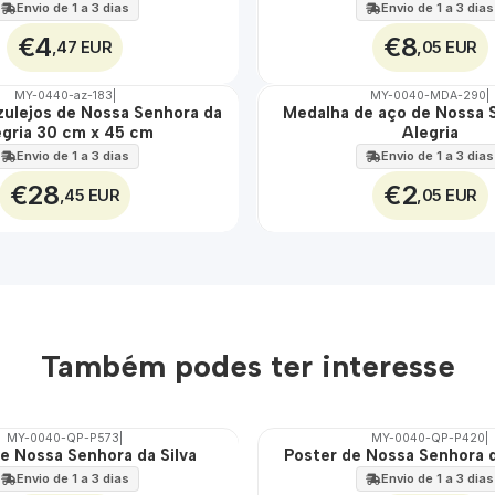
100%
Envio de 1 a 3 dias
Envio de 1 a 3 dias
€4
€8
,47 EUR
,05 EUR
MY-0440-az-183
|
MY-0040-MDA-290
|
zulejos de Nossa Senhora da
Medalha de aço de Nossa 
🇵🇹
egria 30 cm x 45 cm
Alegria
100%
ÁGUA
Envio de 1 a 3 dias
Envio de 1 a 3 dias
€28
€2
,45 EUR
,05 EUR
Também podes ter interesse
MY-0040-QP-P573
|
MY-0040-QP-P420
|
e Nossa Senhora da Silva
Poster de Nossa Senhora 
🇵🇹
100%
Envio de 1 a 3 dias
Envio de 1 a 3 dias