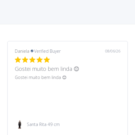
Daniela
Verified Buyer
08/06/26
Gostei muito bem lindos 😊
Gostei muito bem lindos 😊
Garrafa de água 100ml