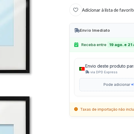
Adicionar à lista de favori
Envio Imediato
Receba entre
19 ago. e 21
Envio deste produto par
via DPD Express
Pode adicionar
+
Taxas de importação não inclu