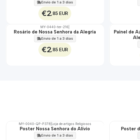
100%
100%
Envio de 1 a 3 dias
€2
,85 EUR
MY-0440-ter-216
|
Rosário de Nossa Senhora da Alegria
Painel de A
🇵🇹
🇵🇹
Al
100%
100%
Envio de 1 a 3 dias
EXT.
€2
,85 EUR
MY-0040-QP-P378
|
Loja de artigos Religiosos
Poster Nossa Senhora do Alívio
Poster d
🇵🇹
🇵🇹
100%
100%
Envio de 1 a 3 dias