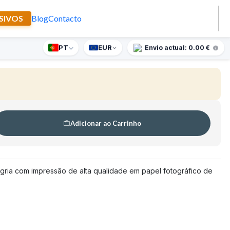
SIVOS
Blog
Contacto
 Senhora da Alegria
PT
EUR
nte supresa para encomendas superiores a 90€
Envio actual: 0.00 €
🇵🇹
FABRICADO EM PORTUGAL
Adicionar ao Carrinho
gria com impressão de alta qualidade em papel fotográfico de