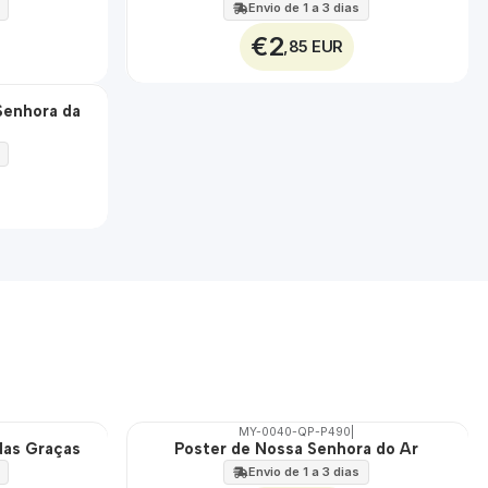
100%
Envio de 1 a 3 dias
€2
,85 EUR
Senhora da
MY-0040-QP-P490
|
das Graças
Poster de Nossa Senhora do Ar
🇵🇹
100%
Envio de 1 a 3 dias