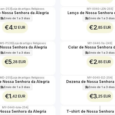
can-253
|
Loja de artigos Religiosos
MY-0040-LEN-255
|
 Nossa Senhora da Alegria
Lenço de Nossa Senhora d
🇵🇹
100%
Envio de 1 a 3 dias
Envio de 1 a 3 dias
€4
€2
,12 EUR
,85 EUR
TMS-P539
|
Loja de artigos Religiosos
MY-0440-fio-249
|
 Nossa Senhora da Alegria
Colar de Nossa Senhora d
🇵🇹
100%
Envio de 1 a 3 dias
Envio de 1 a 3 dias
€5
€2
,28 EUR
,85 EUR
-MD-255
|
Loja de artigos Religiosos
MY-0040-DZ-254
|
e Nossa Senhora da Alegria
Dezena de Nossa Senhora 
🇵🇹
100%
Envio de 1 a 3 dias
Envio de 1 a 3 dias
€1
€3
,42 EUR
,25 EUR
MY-0440-tote-254
|
|
Nossa Senhora da Alegria
T-shirt de Nossa Senhora 
🇵🇹