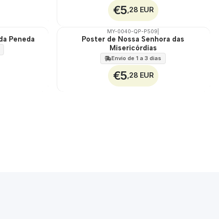
€5
,28 EUR
MY-0040-QP-P509
|
 da Peneda
Poster de Nossa Senhora das
🇵🇹
Misericórdias
100%
Envio de 1 a 3 dias
€5
,28 EUR