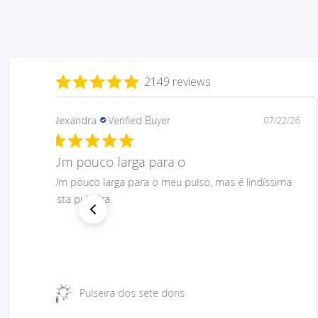
2149 reviews
Daniela
Verified Buyer
08/06/26
Gostei muito bem linda 😊
Gostei muito bem linda 😊
Santa Rita 49 cm