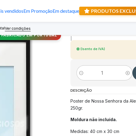
s vendidos
Em Promoção
Em destaque
PRODUTOS EXCLU
Poster de Nossa
tal
Recebe prese
Ver condições
FABRICADO EM PORTUGAL
|
(Isento de IVA)
Quantidade
DESCRIÇÃO
Poster de Nossa Senhora da Ale
250gr.
Moldura não incluída.
Medidas: 40 cm x 30 cm