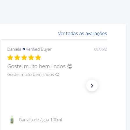
Ver todas as avaliações
Mary
Verified Buyer
08/05/26
Hard to find Saint
Absolutely wonderful!
São Jacinto 23 cm