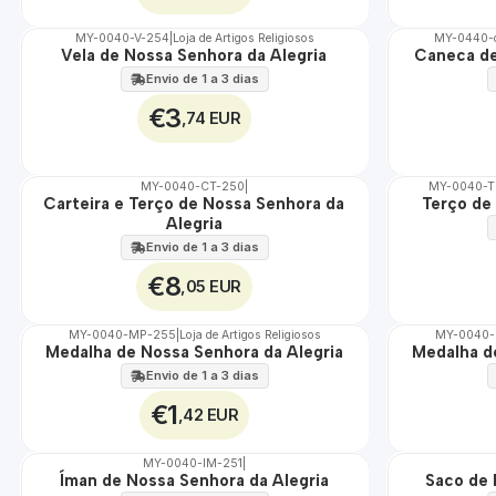
MY-0040-V-254
|
Loja de Artigos Religiosos
MY-0440-
Vela de Nossa Senhora da Alegria
Caneca de
🇵🇹
🇵🇹
100%
100%
Envio de 1 a 3 dias
€3
,74 EUR
MY-0040-CT-250
|
MY-0040-
Carteira e Terço de Nossa Senhora da
Terço de
🇵🇹
🇵🇹
Alegria
100%
100%
Envio de 1 a 3 dias
€8
,05 EUR
MY-0040-MP-255
|
Loja de Artigos Religiosos
MY-0040
Medalha de Nossa Senhora da Alegria
Medalha d
🇵🇹
🇵🇹
100%
100%
Envio de 1 a 3 dias
€1
,42 EUR
MY-0040-IM-251
|
Íman de Nossa Senhora da Alegria
Saco de 
🇵🇹
🇵🇹