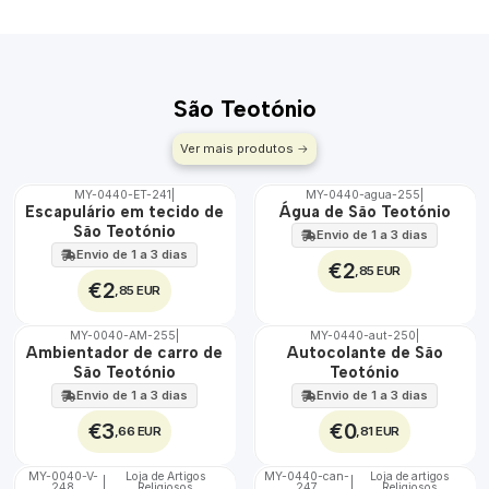
São Teotónio
Ver mais produtos
MY-0440-ET-241
|
MY-0440-agua-255
|
🇵🇹
🇵🇹
Escapulário em tecido de
Água de São Teotónio
100%
100%
São Teotónio
Envio de 1 a 3 dias
ÁGUA
Envio de 1 a 3 dias
€2
,85 EUR
€2
,85 EUR
MY-0040-AM-255
|
MY-0440-aut-250
|
🇵🇹
🇵🇹
Ambientador de carro de
Autocolante de São
100%
100%
São Teotónio
Teotónio
Envio de 1 a 3 dias
Envio de 1 a 3 dias
€3
€0
,66 EUR
,81 EUR
MY-0040-V-
Loja de Artigos
MY-0440-can-
Loja de artigos
|
|
248
Religiosos
247
Religiosos