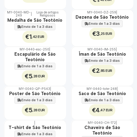
MY-0040-MD-
Loja de artigos
MY-0040-DZ-259
|
|
249
Religiosos
🇵🇹
🇵🇹
Dezena de São Teotónio
Medalha de São Teotónio
100%
100%
Envio de 1 a 3 dias
Envio de 1 a 3 dias
€3
,25 EUR
€1
,42 EUR
MY-0440-esc-250
|
MY-0040-IM-255
|
🇵🇹
🇵🇹
Escapulário de São
Íman de São Teotónio
100%
100%
Teotónio
Envio de 1 a 3 dias
Envio de 1 a 3 dias
€2
,85 EUR
€5
,28 EUR
MY-0040-QP-P543
|
MY-0440-tote-248
|
🇵🇹
🇵🇹
Poster de São Teotónio
Saco de São Teotónio
100%
100%
Envio de 1 a 3 dias
Envio de 1 a 3 dias
€5
€4
,28 EUR
,47 EUR
|
MY-0040-CH-172
|
🇵🇹
🇵🇹
T-shirt de São Teotónio
Chaveiro de São
100%
100%
Teotónio
Envio de 1 a 3 dias