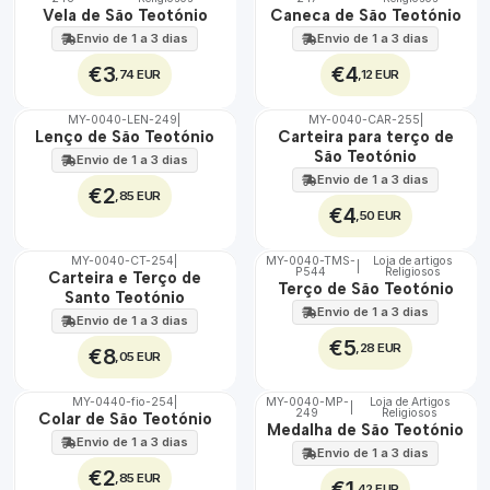
🇵🇹
🇵🇹
Vela de São Teotónio
Caneca de São Teotónio
100%
100%
Envio de 1 a 3 dias
Envio de 1 a 3 dias
€3
€4
,74 EUR
,12 EUR
MY-0040-LEN-249
|
MY-0040-CAR-255
|
🇵🇹
🇵🇹
Lenço de São Teotónio
Carteira para terço de
100%
100%
São Teotónio
Envio de 1 a 3 dias
Envio de 1 a 3 dias
€2
,85 EUR
€4
,50 EUR
MY-0040-CT-254
|
MY-0040-TMS-
Loja de artigos
|
P544
Religiosos
🇵🇹
🇵🇹
Carteira e Terço de
Terço de São Teotónio
100%
100%
Santo Teotónio
Envio de 1 a 3 dias
Envio de 1 a 3 dias
€5
,28 EUR
€8
,05 EUR
MY-0440-fio-254
|
MY-0040-MP-
Loja de Artigos
|
249
Religiosos
🇵🇹
🇵🇹
Colar de São Teotónio
Medalha de São Teotónio
100%
100%
Envio de 1 a 3 dias
Envio de 1 a 3 dias
€2
,85 EUR
€1
,42 EUR