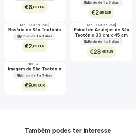
Envio de 1 a 3 dias
€8
,05 EUR
€2
,85 EUR
MY-0440-ter-245
|
MY-0440-az-248
|
🇵🇹
🇵🇹
Rosário de São Teotónio
Painel de Azulejos de São
100%
100%
Teotónio 30 cm x 45 cm
Envio de 1 a 3 dias
EXT.
Envio de 1 a 3 dias
€2
,85 EUR
€28
,45 EUR
NI18340
|
Imagem de São Teotónio
Envio de 1 a 3 dias
€9
,98 EUR
Também podes ter interesse