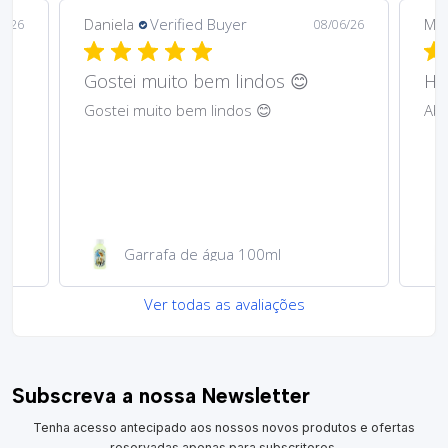
Daniela
Verified Buyer
Ma
6/26
08/06/26
Gostei muito bem lindos 😊
Har
Gostei muito bem lindos 😊
Abs
Garrafa de água 100ml
Ver todas as avaliações
Subscreva a nossa Newsletter
Tenha acesso antecipado aos nossos novos produtos e ofertas
reservadas apenas para subscritores.