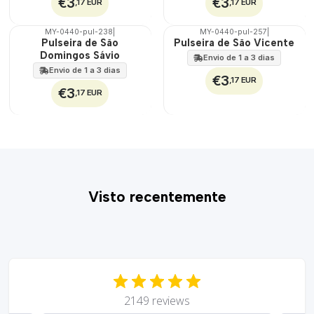
€3
€3
,17 EUR
,17 EUR
MY-0440-pul-238
|
MY-0440-pul-257
|
🇵🇹
🇵🇹
Pulseira de São
Pulseira de São Vicente
100%
100%
Domingos Sávio
Envio de 1 a 3 dias
Envio de 1 a 3 dias
€3
,17 EUR
€3
,17 EUR
Visto recentemente
2149 reviews