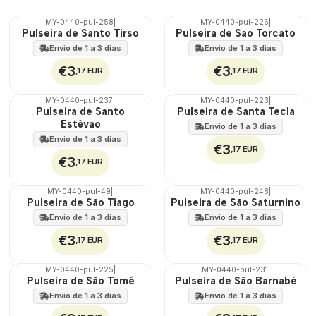
MY-0440-pul-258
|
MY-0440-pul-226
|
🇵🇹
🇵🇹
Pulseira de Santo Tirso
Pulseira de São Torcato
100%
100%
Envio de 1 a 3 dias
Envio de 1 a 3 dias
€3
€3
,17 EUR
,17 EUR
MY-0440-pul-237
|
MY-0440-pul-223
|
🇵🇹
🇵🇹
Pulseira de Santo
Pulseira de Santa Tecla
100%
100%
Estêvão
Envio de 1 a 3 dias
Envio de 1 a 3 dias
€3
,17 EUR
€3
,17 EUR
MY-0440-pul-49
|
MY-0440-pul-248
|
🇵🇹
🇵🇹
Pulseira de São Tiago
Pulseira de São Saturnino
100%
100%
Envio de 1 a 3 dias
Envio de 1 a 3 dias
€3
€3
,17 EUR
,17 EUR
MY-0440-pul-225
|
MY-0440-pul-231
|
🇵🇹
🇵🇹
Pulseira de São Tomé
Pulseira de São Barnabé
100%
100%
Envio de 1 a 3 dias
Envio de 1 a 3 dias