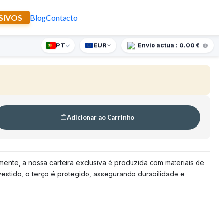
SIVOS
Blog
Contacto
o de Santo Teotónio
PT
EUR
nte supresa para encomendas superiores a 90€
Envio actual: 0.00 €
🇵🇹
FABRICADO EM PORTUGAL
Adicionar ao Carrinho
mente, a nossa carteira exclusiva é produzida com materiais de
evestido, o terço é protegido, assegurando durabilidade e