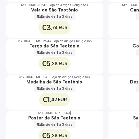
MY-0040-V-248
|
Loja de Artigos Religiosos
MY-0440-
Vela de São Teotónio
Can
🇵🇹
🇵🇹
100%
100%
Envio de 1 a 3 dias
€3
,74 EUR
MY-0040-TMS-P544
|
Loja de artigos Religiosos
Terço de São Teotónio
Co
🇵🇹
🇵🇹
100%
100%
Envio de 1 a 3 dias
€5
,28 EUR
MY-0040-MD-249
|
Loja de artigos Religiosos
Medalha de São Teotónio
Dez
🇵🇹
🇵🇹
100%
100%
Envio de 1 a 3 dias
€1
,42 EUR
MY-0040-QP-P543
|
Poster de São Teotónio
Sa
🇵🇹
🇵🇹
100%
100%
Envio de 1 a 3 dias
€5
,28 EUR