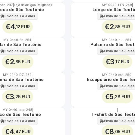
can-247
|
Loja de artigos Religiosos
MY-0040-LEN-249
|
eca de São Teotónio
Lenço de São Teot
🇵🇹
100%
Envio de 1 a 3 dias
Envio de 1 a 3 dias
€4
€2
,12 EUR
,85 EUR
MY-0440-fio-254
|
MY-0440-pul-254
|
lar de São Teotónio
Pulseira de São Teo
🇵🇹
100%
Envio de 1 a 3 dias
Envio de 1 a 3 dias
€2
€3
,85 EUR
,17 EUR
MY-0040-DZ-259
|
MY-0440-esc-250
|
ena de São Teotónio
Escapulário de São Te
🇵🇹
100%
Envio de 1 a 3 dias
Envio de 1 a 3 dias
€3
€5
,25 EUR
,28 EUR
MY-0440-tote-248
|
|
co de São Teotónio
T-shirt de São Teot
🇵🇹
100%
Envio de 1 a 3 dias
Envio de 1 a 3 dias
€4
€8
,47 EUR
,05 EUR