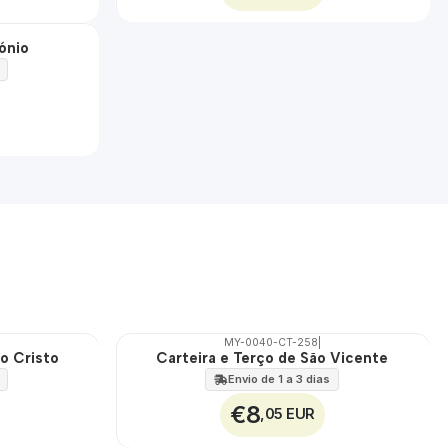
ónio
MY-0040-CT-258
|
to Cristo
Carteira e Terço de São Vicente
🇵🇹
100%
Envio de 1 a 3 dias
€8
,05 EUR