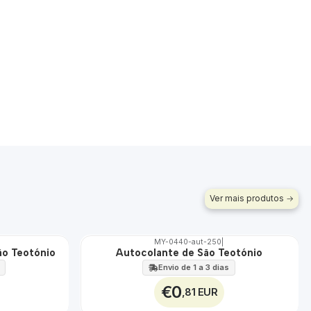
Ver mais produtos
MY-0440-aut-250
|
ão Teotónio
Autocolante de São Teotónio
🇵🇹
100%
Envio de 1 a 3 dias
€0
,81 EUR