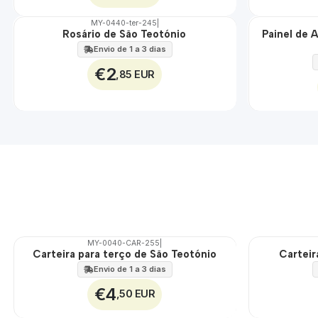
MY-0440-ter-245
|
Rosário de São Teotónio
Painel de 
🇵🇹
🇵🇹
100%
100%
Envio de 1 a 3 dias
EXT.
€2
,85 EUR
MY-0040-CAR-255
|
Carteira para terço de São Teotónio
Carteir
🇵🇹
🇵🇹
100%
100%
Envio de 1 a 3 dias
€4
,50 EUR