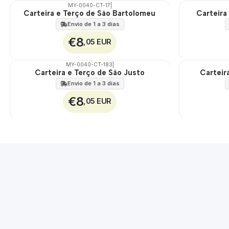
MY-0040-CT-17
|
Carteira e Terço de São Bartolomeu
Carteira
🇵🇹
🇵🇹
100%
100%
Envio de 1 a 3 dias
€8
,05 EUR
MY-0040-CT-183
|
Carteira e Terço de São Justo
Carteir
🇵🇹
🇵🇹
100%
100%
Envio de 1 a 3 dias
€8
,05 EUR