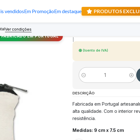
s vendidos
Em Promoção
Em destaque
PRODUTOS EXCLU
Carteira e Terç
tal
Recebe prese
Ver condições
FABRICADO EM PORTUGAL
|
(Isento de IVA)
Quantidade
DESCRIÇÃO
Fabricada em Portugal artesanal
alta qualidade. Com o interior r
resistência.
Medidas: 9 cm x 7.5 cm