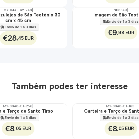
MY-0440-az-248
|
NI18340
|
Azulejos de São Teotónio 30
Imagem de São Teot
cm x 45 cm
Envio de 1 a 3 dias
Envio de 1 a 3 dias
€9
,98 EUR
€28
,45 EUR
Também podes ter interesse
MY-0040-CT-256
|
MY-0040-CT-163
|
a e Terço de Santo Tirso
Carteira e Terço de San
🇵🇹
100%
Envio de 1 a 3 dias
Envio de 1 a 3 dias
€8
€8
,05 EUR
,05 EUR