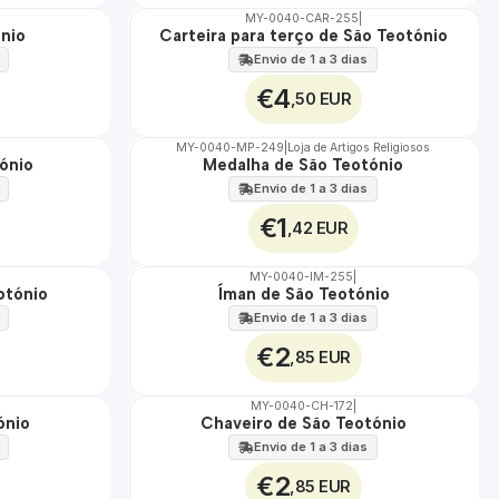
MY-0040-CAR-255
|
ónio
Carteira para terço de São Teotónio
🇵🇹
100%
Envio de 1 a 3 dias
€4
,50 EUR
MY-0040-MP-249
|
Loja de Artigos Religiosos
tónio
Medalha de São Teotónio
🇵🇹
100%
Envio de 1 a 3 dias
€1
,42 EUR
MY-0040-IM-255
|
otónio
Íman de São Teotónio
🇵🇹
100%
Envio de 1 a 3 dias
€2
,85 EUR
MY-0040-CH-172
|
ónio
Chaveiro de São Teotónio
🇵🇹
100%
Envio de 1 a 3 dias
€2
,85 EUR