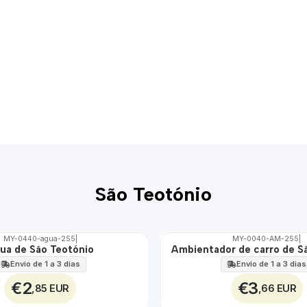
São Teotónio
MY-0440-agua-255
|
MY-0040-AM-255
|
ua de São Teotónio
Ambientador de carro de S
🇵🇹
100%
Envio de 1 a 3 dias
Envio de 1 a 3 dias
€2
€3
,85 EUR
,66 EUR