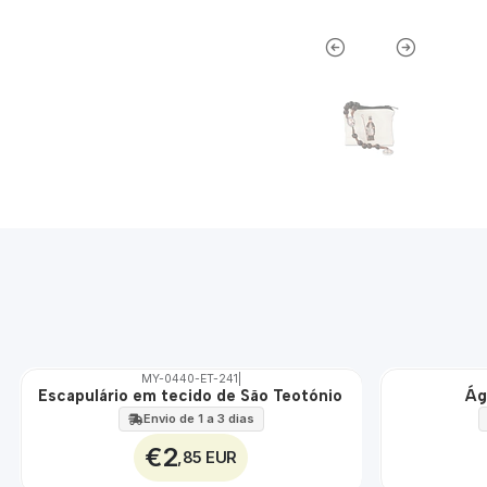
MY-0440-ET-241
|
Escapulário em tecido de São Teotónio
Ág
🇵🇹
🇵🇹
100%
100%
Envio de 1 a 3 dias
ÁGUA
€2
,85 EUR