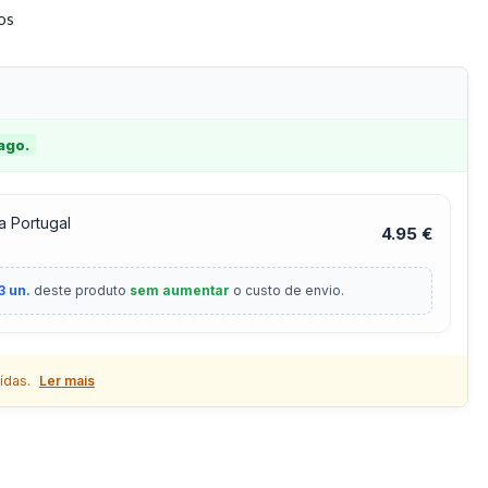
tos
 ago.
a Portugal
4.95 €
3 un.
deste produto
sem aumentar
o custo de envio.
ídas.
Ler mais