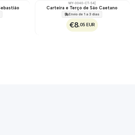
MY-0040-CT-54
|
Sebastião
Carteira e Terço de São Caetano
🇵🇹
100%
Envio de 1 a 3 dias
€8
,05 EUR