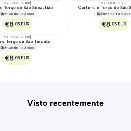
MY-0040-CT-109
|
MY-0040-CT-110
|
 e Terço de São Sebastião
Carteira e Terço de São 
🇵🇹
100%
Envio de 1 a 3 dias
Envio de 1 a 3 dias
€8
€8
,05 EUR
,05 EUR
MY-0040-CT-149
|
a e Terço de São Torcato
Envio de 1 a 3 dias
€8
,05 EUR
Visto recentemente