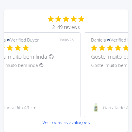
2149 reviews
Daniela
Verified Buyer
Ma
6/26
08/06/26
Gostei muito bem lindos 😊
Har
Gostei muito bem lindos 😊
Abs
Garrafa de água 100ml
Ver todas as avaliações