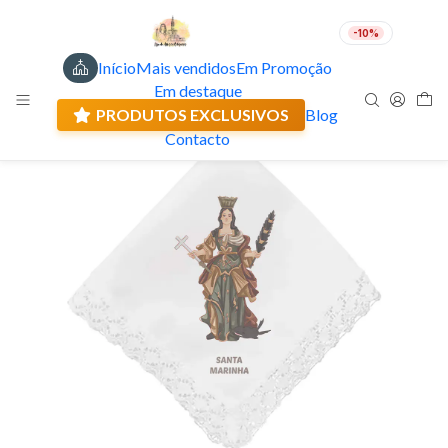
-10%
Início
Mais vendidos
Em Promoção
PT
EUR
Em destaque
Envio actual: 0.00 €
🇵🇹
FABRICADO EM PORTUGAL
PRODUTOS EXCLUSIVOS
Blog
Contacto