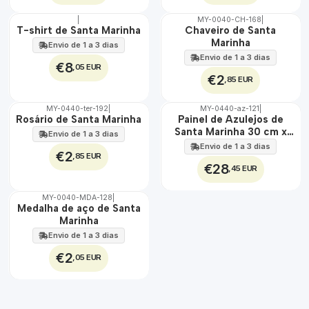
|
MY-0040-CH-168
|
🇵🇹
🇵🇹
T-shirt de Santa Marinha
Chaveiro de Santa
100%
100%
Marinha
Envio de 1 a 3 dias
Envio de 1 a 3 dias
€8
,05 EUR
€2
,85 EUR
MY-0440-ter-192
|
MY-0440-az-121
|
🇵🇹
🇵🇹
Rosário de Santa Marinha
Painel de Azulejos de
100%
100%
Santa Marinha 30 cm x
Envio de 1 a 3 dias
EXT.
45 cm
Envio de 1 a 3 dias
€2
,85 EUR
€28
,45 EUR
MY-0040-MDA-128
|
🇵🇹
Medalha de aço de Santa
100%
Marinha
ÁGUA
Envio de 1 a 3 dias
€2
,05 EUR