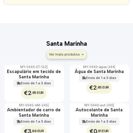
Santa Marinha
Ver mais produtos
MY-0440-ET-122
|
MY-0440-agua-244
|
🇵🇹
🇵🇹
Escapulário em tecido de
Água de Santa Marinha
100%
100%
Santa Marinha
Envio de 1 a 3 dias
ÁGUA
Envio de 1 a 3 dias
€2
,85 EUR
€2
,85 EUR
MY-0040-AM-245
|
MY-0440-aut-240
|
🇵🇹
🇵🇹
Ambientador de carro de
Autocolante de Santa
100%
100%
Santa Marinha
Marinha
Envio de 1 a 3 dias
Envio de 1 a 3 dias
€3
€0
,66 EUR
,81 EUR