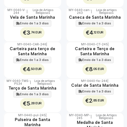
MY-0040-V-
Loja de Artigos
MY-0440-can-
Loja de artigos
|
|
244
Religiosos
243
Religiosos
🇵🇹
🇵🇹
Vela de Santa Marinha
Caneca de Santa Marinha
100%
100%
Envio de 1 a 3 dias
Envio de 1 a 3 dias
€3
€4
,74 EUR
,12 EUR
MY-0040-CAR-246
|
MY-0040-CT-245
|
🇵🇹
🇵🇹
Carteira para terço de
Carteira e Terço de
100%
100%
Santa Marinha
Santa Marinha
Envio de 1 a 3 dias
Envio de 1 a 3 dias
€4
€8
,50 EUR
,05 EUR
MY-0040-TMS-
Loja de artigos
MY-0440-fio-244
|
|
P534
Religiosos
🇵🇹
🇵🇹
Colar de Santa Marinha
Terço de Santa Marinha
100%
100%
Envio de 1 a 3 dias
Envio de 1 a 3 dias
€2
,85 EUR
€5
,28 EUR
MY-0440-pul-245
|
MY-0040-MP-
Loja de Artigos
|
245
Religiosos
🇵🇹
🇵🇹
Pulseira de Santa
Medalha de Santa
100%
100%
Marinha