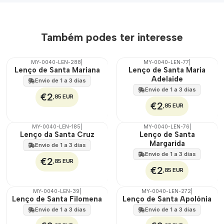
Também podes ter interesse
MY-0040-LEN-288
|
MY-0040-LEN-77
|
🇵🇹
🇵🇹
Lenço de Santa Mariana
Lenço de Santa Maria
100%
100%
Adelaide
Envio de 1 a 3 dias
Envio de 1 a 3 dias
€2
,85 EUR
€2
,85 EUR
MY-0040-LEN-185
|
MY-0040-LEN-76
|
🇵🇹
🇵🇹
Lenço da Santa Cruz
Lenço de Santa
100%
100%
Margarida
Envio de 1 a 3 dias
Envio de 1 a 3 dias
€2
,85 EUR
€2
,85 EUR
MY-0040-LEN-39
|
MY-0040-LEN-272
|
🇵🇹
🇵🇹
Lenço de Santa Filomena
Lenço de Santa Apolónia
100%
100%
Envio de 1 a 3 dias
Envio de 1 a 3 dias