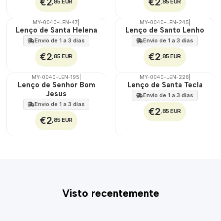
€2
€2
,85 EUR
,85 EUR
MY-0040-LEN-47
|
MY-0040-LEN-245
|
🇵🇹
🇵🇹
Lenço de Santa Helena
Lenço de Santo Lenho
100%
100%
Envio de 1 a 3 dias
Envio de 1 a 3 dias
€2
€2
,85 EUR
,85 EUR
MY-0040-LEN-195
|
MY-0040-LEN-226
|
🇵🇹
🇵🇹
Lenço de Senhor Bom
Lenço de Santa Tecla
100%
100%
Jesus
Envio de 1 a 3 dias
Envio de 1 a 3 dias
€2
,85 EUR
€2
,85 EUR
Visto recentemente