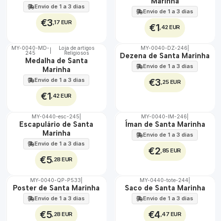
Marinha
Envio de 1 a 3 dias
Envio de 1 a 3 dias
€3
,17 EUR
€1
,42 EUR
MY-0040-MD-
Loja de artigos
MY-0040-DZ-246
|
|
245
Religiosos
🇵🇹
🇵🇹
Dezena de Santa Marinha
Medalha de Santa
100%
100%
Envio de 1 a 3 dias
Marinha
Envio de 1 a 3 dias
€3
,25 EUR
€1
,42 EUR
MY-0440-esc-245
|
MY-0040-IM-246
|
🇵🇹
🇵🇹
Escapulário de Santa
Íman de Santa Marinha
100%
100%
Marinha
Envio de 1 a 3 dias
Envio de 1 a 3 dias
€2
,85 EUR
€5
,28 EUR
MY-0040-QP-P533
|
MY-0440-tote-244
|
🇵🇹
🇵🇹
Poster de Santa Marinha
Saco de Santa Marinha
100%
100%
Envio de 1 a 3 dias
Envio de 1 a 3 dias
€5
€4
,28 EUR
,47 EUR