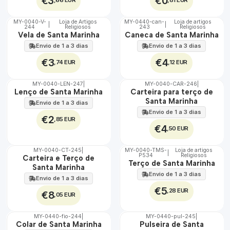
€3
€0
,66 EUR
,81 EUR
MY-0040-V-
Loja de Artigos
MY-0440-can-
Loja de artigos
|
|
244
Religiosos
243
Religiosos
🇵🇹
🇵🇹
Vela de Santa Marinha
Caneca de Santa Marinha
100%
100%
Envio de 1 a 3 dias
Envio de 1 a 3 dias
€3
€4
,74 EUR
,12 EUR
MY-0040-LEN-247
|
MY-0040-CAR-246
|
🇵🇹
🇵🇹
Lenço de Santa Marinha
Carteira para terço de
100%
100%
Santa Marinha
Envio de 1 a 3 dias
Envio de 1 a 3 dias
€2
,85 EUR
€4
,50 EUR
MY-0040-CT-245
|
MY-0040-TMS-
Loja de artigos
|
P534
Religiosos
🇵🇹
🇵🇹
Carteira e Terço de
Terço de Santa Marinha
100%
100%
Santa Marinha
Envio de 1 a 3 dias
Envio de 1 a 3 dias
€5
,28 EUR
€8
,05 EUR
MY-0440-fio-244
|
MY-0440-pul-245
|
🇵🇹
🇵🇹
Colar de Santa Marinha
Pulseira de Santa