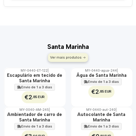
Santa Marinha
Ver mais produtos
MY-0440-ET-122
|
MY-0440-agua-244
|
🇵🇹
🇵🇹
Escapulário em tecido de
Água de Santa Marinha
100%
100%
Santa Marinha
Envio de 1 a 3 dias
ÁGUA
Envio de 1 a 3 dias
€2
,85 EUR
€2
,85 EUR
MY-0040-AM-245
|
MY-0440-aut-240
|
🇵🇹
🇵🇹
Ambientador de carro de
Autocolante de Santa
100%
100%
Santa Marinha
Marinha
Envio de 1 a 3 dias
Envio de 1 a 3 dias