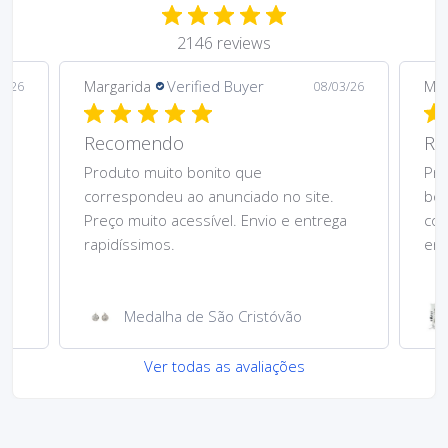
2146 reviews
Margarida
Verified Buyer
Mar
5/26
08/03/26
Recomendo
Re
Produto muito bonito que
Pre
correspondeu ao anunciado no site.
bom
Preço muito acessível. Envio e entrega
cor
rapidíssimos.
ent
Medalha de São Cristóvão
Ver todas as avaliações