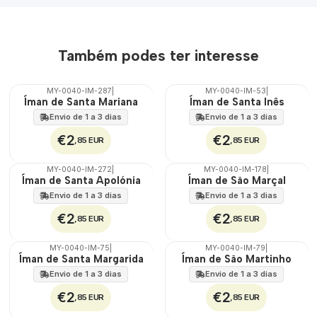
Também podes ter interesse
MY-0040-IM-287
|
MY-0040-IM-53
|
🇵🇹
🇵🇹
Íman de Santa Mariana
Íman de Santa Inês
100%
100%
Envio de 1 a 3 dias
Envio de 1 a 3 dias
€2
€2
,85 EUR
,85 EUR
MY-0040-IM-272
|
MY-0040-IM-178
|
🇵🇹
🇵🇹
Íman de Santa Apolónia
Íman de São Marçal
100%
100%
Envio de 1 a 3 dias
Envio de 1 a 3 dias
€2
€2
,85 EUR
,85 EUR
MY-0040-IM-75
|
MY-0040-IM-79
|
🇵🇹
🇵🇹
Íman de Santa Margarida
Íman de São Martinho
100%
100%
Envio de 1 a 3 dias
Envio de 1 a 3 dias
€2
€2
,85 EUR
,85 EUR