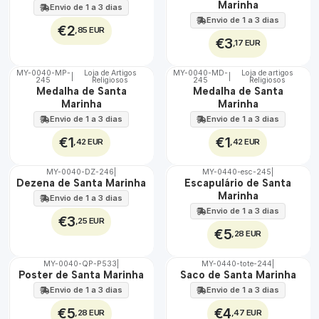
100%
100%
Marinha
Envio de 1 a 3 dias
Envio de 1 a 3 dias
€2
,85 EUR
€3
,17 EUR
MY-0040-MP-
Loja de Artigos
MY-0040-MD-
Loja de artigos
|
|
245
Religiosos
245
Religiosos
🇵🇹
🇵🇹
Medalha de Santa
Medalha de Santa
100%
100%
Marinha
Marinha
Envio de 1 a 3 dias
Envio de 1 a 3 dias
€1
€1
,42 EUR
,42 EUR
MY-0040-DZ-246
|
MY-0440-esc-245
|
🇵🇹
🇵🇹
Dezena de Santa Marinha
Escapulário de Santa
100%
100%
Marinha
Envio de 1 a 3 dias
Envio de 1 a 3 dias
€3
,25 EUR
€5
,28 EUR
MY-0040-QP-P533
|
MY-0440-tote-244
|
🇵🇹
🇵🇹
Poster de Santa Marinha
Saco de Santa Marinha
100%
100%
Envio de 1 a 3 dias
Envio de 1 a 3 dias
€5
€4
,28 EUR
,47 EUR