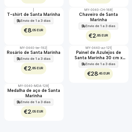
|
MY-0040-CH-168
|
🇵🇹
🇵🇹
T-shirt de Santa Marinha
Chaveiro de Santa
100%
100%
Marinha
Envio de 1 a 3 dias
Envio de 1 a 3 dias
€8
,05 EUR
€2
,85 EUR
MY-0440-ter-192
|
MY-0440-az-121
|
🇵🇹
🇵🇹
Rosário de Santa Marinha
Painel de Azulejos de
100%
100%
Santa Marinha 30 cm x
Envio de 1 a 3 dias
EXT.
45 cm
Envio de 1 a 3 dias
€2
,85 EUR
€28
,45 EUR
MY-0040-MDA-128
|
🇵🇹
Medalha de aço de Santa
100%
Marinha
ÁGUA
Envio de 1 a 3 dias
€2
,05 EUR