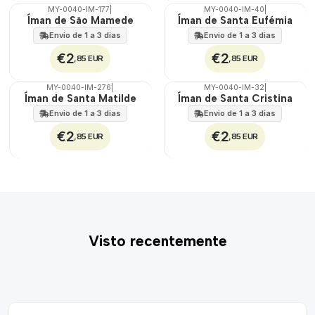
MY-0040-IM-177
|
MY-0040-IM-40
|
🇵🇹
🇵🇹
Íman de São Mamede
Íman de Santa Eufémia
100%
100%
Envio de 1 a 3 dias
Envio de 1 a 3 dias
€2
€2
,85 EUR
,85 EUR
MY-0040-IM-276
|
MY-0040-IM-32
|
🇵🇹
🇵🇹
Íman de Santa Matilde
Íman de Santa Cristina
100%
100%
Envio de 1 a 3 dias
Envio de 1 a 3 dias
€2
€2
,85 EUR
,85 EUR
Visto recentemente