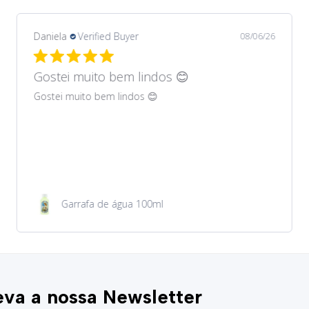
Daniela
Verified Buyer
08/06/26
Gostei muito bem lindos 😊
Gostei muito bem lindos 😊
Garrafa de água 100ml
va a nossa Newsletter