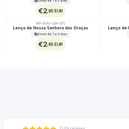
Envio de 1 a 3 dias
€2
,85 EUR
MY-0040-LEN-127
|
Lenço de Nossa Senhora das Graças
Lenço de 
🇵🇹
🇵🇹
100%
100%
Envio de 1 a 3 dias
€2
,85 EUR
2149 reviews