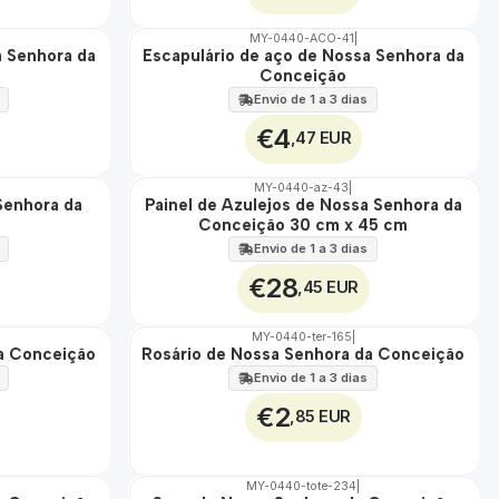
MY-0440-ACO-41
|
a Senhora da
Escapulário de aço de Nossa Senhora da
🇵🇹
Conceição
100%
ÁGUA
Envio de 1 a 3 dias
€4
,47 EUR
MY-0440-az-43
|
Senhora da
Painel de Azulejos de Nossa Senhora da
🇵🇹
Conceição 30 cm x 45 cm
100%
EXT.
Envio de 1 a 3 dias
€28
,45 EUR
MY-0440-ter-165
|
da Conceição
Rosário de Nossa Senhora da Conceição
🇵🇹
100%
Envio de 1 a 3 dias
€2
,85 EUR
MY-0440-tote-234
|