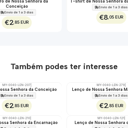
ro de Nossa Senhora da
T-shirt de Nossa Senhora d
🇵🇹
Conceição
100%
Envio de 1 a 3 dias
Envio de 1 a 3 dias
€8
,05 EUR
€2
,85 EUR
Também podes ter interesse
MY-0040-LEN-207
|
MY-0040-LEN-279
|
ossa Senhora da Conceição
Lenço de Nossa Senhora M
🇵🇹
100%
Envio de 1 a 3 dias
Envio de 1 a 3 dias
€2
€2
,85 EUR
,85 EUR
MY-0040-LEN-210
|
MY-0040-LEN-121
|
ossa Senhora da Encarnação
Lenço de Nossa Senhora 
🇵🇹
100%