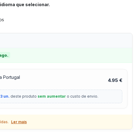
idioma que selecionar.
tos
 ago.
a Portugal
4.95 €
3 un.
deste produto
sem aumentar
o custo de envio.
ídas.
Ler mais