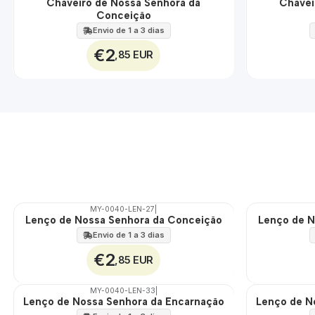
Chaveiro de Nossa Senhora da
Chavei
🇵🇹
🇵🇹
Conceição
100%
100%
Envio de 1 a 3 dias
€2
,85 EUR
MY-0040-LEN-27
|
Lenço de Nossa Senhora da Conceição
Lenço de N
🇵🇹
🇵🇹
100%
100%
Envio de 1 a 3 dias
€2
,85 EUR
MY-0040-LEN-33
|
Lenço de Nossa Senhora da Encarnação
Lenço de N
🇵🇹
🇵🇹
100%
100%