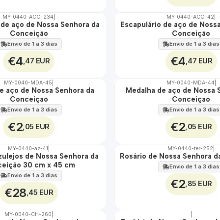
MY-0440-ACO-234
|
MY-0440-ACO-42
|
 de aço de Nossa Senhora da
Escapulário de aço de Noss
🇵🇹
Conceição
Conceição
100%
ÁGUA
Envio de 1 a 3 dias
Envio de 1 a 3 dias
€4
€4
,47 EUR
,47 EUR
MY-0040-MDA-45
|
MY-0040-MDA-44
|
e aço de Nossa Senhora da
Medalha de aço de Nossa 
🇵🇹
Conceição
Conceição
100%
ÁGUA
Envio de 1 a 3 dias
Envio de 1 a 3 dias
€2
€2
,05 EUR
,05 EUR
MY-0440-az-41
|
MY-0440-ter-252
|
zulejos de Nossa Senhora da
Rosário de Nossa Senhora 
🇵🇹
eição 30 cm x 45 cm
100%
Envio de 1 a 3 dias
Envio de 1 a 3 dias
€2
,85 EUR
€28
,45 EUR
MY-0040-CH-260
|
|