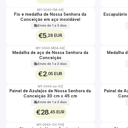
MY-0040-FM-44
|
Fio e medalha de Nossa Senhora da
Escapulário
🇵🇹
🇵🇹
Conceição em aço inoxidável
100%
100%
ÁGUA
ÁGUA
Envio de 1 a 3 dias
€5
,28 EUR
MY-0040-MDA-46
|
Medalha de aço de Nossa Senhora da
Medalha d
🇵🇹
🇵🇹
Conceição
100%
100%
ÁGUA
ÁGUA
Envio de 1 a 3 dias
€2
,05 EUR
MY-0440-az-42
|
Painel de Azulejos de Nossa Senhora da
Painel de A
🇵🇹
🇵🇹
Conceição 30 cm x 45 cm
Conc
100%
100%
EXT.
EXT.
Envio de 1 a 3 dias
€28
,45 EUR
MY-0040-CH-159
|