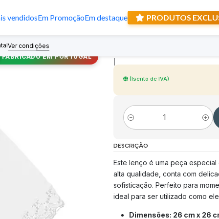
s vendidos
Em Promoção
Em destaque
PRODUTOS EXCLU
Lenço de Nossa
tal
Recebe prese
Ver condições
FABRICADO EM PORTUGAL
|
(Isento de IVA)
Quantidade
DESCRIÇÃO
Este lenço é uma peça especial
alta qualidade, conta com delic
sofisticação. Perfeito para mom
ideal para ser utilizado como el
Dimensões: 26 cm x 26 