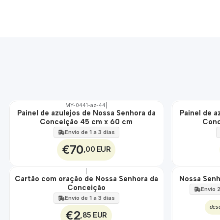
MY-0441-az-44
|
Painel de azulejos de Nossa Senhora da
Painel de a
🇵🇹
🇵🇹
Conceição 45 cm x 60 cm
Conc
100%
100%
EXT.
EXT.
Envio de 1 a 3 dias
€70
,00 EUR
|
Cartão com oração de Nossa Senhora da
Nossa Senh
🇵🇹
Conceição
100%
Envio 2
Envio de 1 a 3 dias
des
€2
,85 EUR