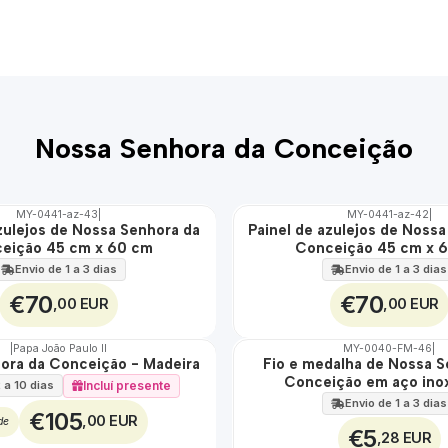
Nossa Senhora da Conceição
MY-0441-az-43
|
MY-0441-az-42
|
zulejos de Nossa Senhora da
Painel de azulejos de Noss
🇵🇹
eição 45 cm x 60 cm
Conceição 45 cm x 
100%
EXT.
Envio de 1 a 3 dias
Envio de 1 a 3 dias
€70
€70
,00 EUR
,00 EUR
|
Papa João Paulo II
MY-0040-FM-46
|
ora da Conceição - Madeira
Fio e medalha de Nossa S
🇵🇹
Conceição em aço inox
100%
Incluí presente
 a 10 dias
ÁGUA
Envio de 1 a 3 dias
€105
,00 EUR
de
€5
,28 EUR