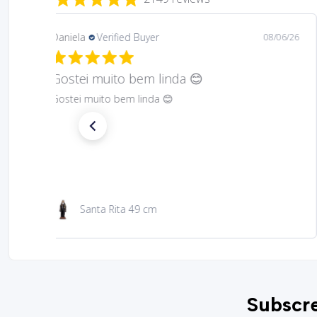
Daniela
Verified Buyer
08/06/26
Gostei muito bem linda 😊
Gostei muito bem linda 😊
Santa Rita 49 cm
Subscre