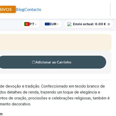
SIVOS
Blog
Contacto
 Senhora da Conceição
PT
EUR
nte supresa para encomendas superiores a 90€
Envio actual: 0.00 €
Adicionar ao Carrinho
 de devoção e tradição. Confeccionado em tecido branco de
ados detalhes de renda, trazendo um toque de elegância e
entos de oração, procissões e celebrações religiosas, também é
emento decorativo.
cm