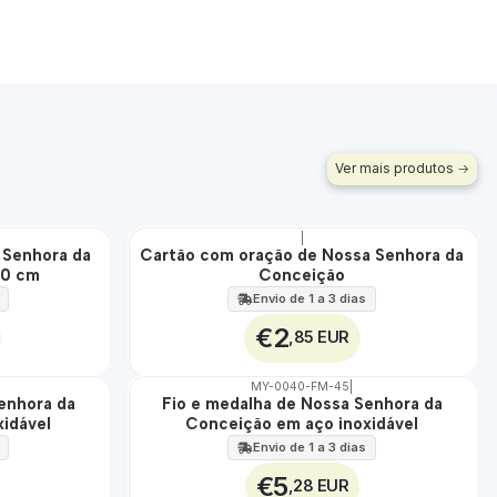
Ver mais produtos
|
a Senhora da
Cartão com oração de Nossa Senhora da
🇵🇹
60 cm
Conceição
100%
Envio de 1 a 3 dias
€2
,85 EUR
MY-0040-FM-45
|
enhora da
Fio e medalha de Nossa Senhora da
🇵🇹
idável
Conceição em aço inoxidável
100%
ÁGUA
Envio de 1 a 3 dias
€5
,28 EUR