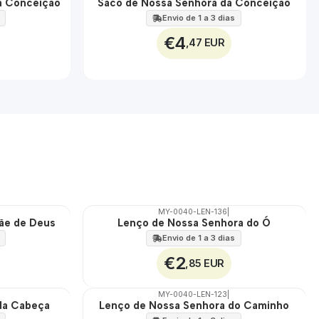
a Conceição
Saco de Nossa Senhora da Conceição
🇵🇹
100%
Envio de 1 a 3 dias
€4
,47 EUR
MY-0040-LEN-136
|
ãe de Deus
Lenço de Nossa Senhora do Ó
🇵🇹
100%
Envio de 1 a 3 dias
€2
,85 EUR
MY-0040-LEN-123
|
da Cabeça
Lenço de Nossa Senhora do Caminho
🇵🇹
100%