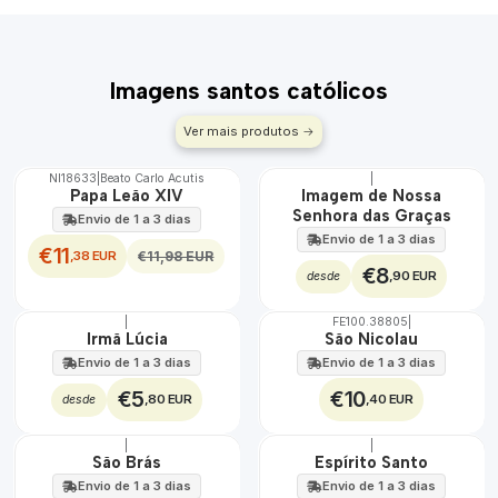
Imagens santos católicos
Ver mais produtos
NI18633
|
Beato Carlo Acutis
|
DESCONTO
Papa Leão XIV
Imagem de Nossa
Senhora das Graças
Envio de 1 a 3 dias
Envio de 1 a 3 dias
€11
,38 EUR
€11,98 EUR
€8
,90 EUR
desde
|
FE100.38805
|
Irmã Lúcia
São Nicolau
Envio de 1 a 3 dias
Envio de 1 a 3 dias
€5
€10
,80 EUR
,40 EUR
desde
|
|
São Brás
Espírito Santo
Envio de 1 a 3 dias
Envio de 1 a 3 dias