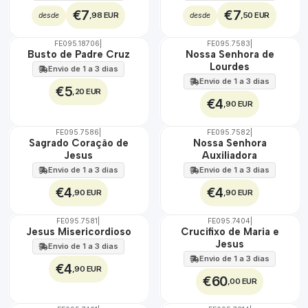
€7
€7
,98 EUR
,50 EUR
desde
desde
FE095.18706
|
FE095.7583
|
Busto de Padre Cruz
Nossa Senhora de
Lourdes
Envio de 1 a 3 dias
Envio de 1 a 3 dias
€5
,20 EUR
€4
,90 EUR
FE095.7586
|
FE095.7582
|
Sagrado Coração de
Nossa Senhora
Jesus
Auxiliadora
Envio de 1 a 3 dias
Envio de 1 a 3 dias
€4
€4
,90 EUR
,90 EUR
FE095.7581
|
FE095.7404
|
Jesus Misericordioso
Crucifixo de Maria e
Jesus
Envio de 1 a 3 dias
Envio de 1 a 3 dias
€4
,90 EUR
€60
,00 EUR