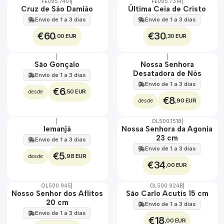
FE095.7401
|
FE095.7314
|
Cruz de São Damião
Última Ceia de Cristo
Envio de 1 a 3 dias
Envio de 1 a 3 dias
€60
€30
,00 EUR
,30 EUR
|
|
São Gonçalo
Nossa Senhora
Desatadora de Nós
Envio de 1 a 3 dias
Envio de 1 a 3 dias
€6
,50 EUR
desde
€8
,90 EUR
desde
|
OL500.1518
|
🇵🇹
Iemanjá
Nossa Senhora da Agonia
100%
23 cm
Envio de 1 a 3 dias
Envio de 1 a 3 dias
€5
,98 EUR
desde
€34
,00 EUR
OL500.945
|
OL500.924B
|
🇵🇹
🇵🇹
Nosso Senhor dos Aflitos
São Carlo Acutis 15 cm
100%
100%
20 cm
Envio de 1 a 3 dias
Envio de 1 a 3 dias
€18
,00 EUR