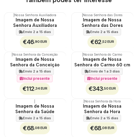
|
Nossa Senhora Auxiliadora
|
Nossa Senhora das Dores
🇵🇹
🇵🇹
Imagem de Nossa
Imagem de Nossa
100%
100%
Senhora Auxiliadora
Senhora das Dores
Envio 2 a 15 dias
Envio 2 a 15 dias
€46
€62
,90 EUR
,52 EUR
|
Nossa Senhora da Conceição
|
Nossa Senhora do Carmo
🇵🇹
Imagem de Nossa
Imagem de Nossa
100%
Senhora da Conceição
Senhora do Carmo 60 cm
Envio 2 a 15 dias
Envio de 1 a 3 dias
Incluí presente
Incluí presente
€112
€343
,34 EUR
,50 EUR
|
|
Nossa Senhora da Hora
🇵🇹
🇵🇹
Imagem de Nossa
Imagem de Nossa
100%
100%
Senhora da Saúde
Senhora da Hora
Envio 2 a 15 dias
Envio 2 a 15 dias
€68
€68
,08 EUR
,08 EUR