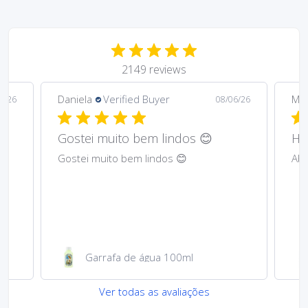
2149 reviews
Daniela
Verified Buyer
Ma
6/26
08/06/26
Gostei muito bem lindos 😊
Har
Gostei muito bem lindos 😊
Abs
Garrafa de água 100ml
Ver todas as avaliações