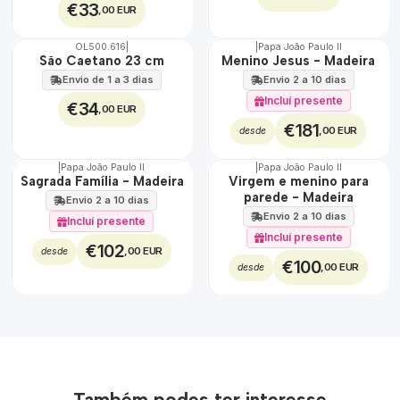
€33
,00 EUR
OL500.616
|
|
Papa João Paulo II
🇵🇹
São Caetano 23 cm
Menino Jesus - Madeira
100%
Envio de 1 a 3 dias
Envio 2 a 10 dias
Incluí presente
€34
,00 EUR
€181
,00 EUR
desde
|
Papa João Paulo II
|
Papa João Paulo II
Sagrada Família - Madeira
Virgem e menino para
parede - Madeira
Envio 2 a 10 dias
Envio 2 a 10 dias
Incluí presente
Incluí presente
€102
,00 EUR
desde
€100
,00 EUR
desde
Também podes ter interesse