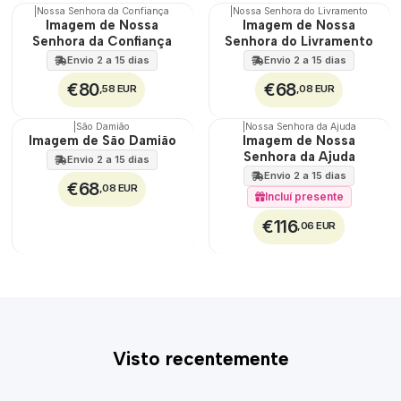
|
Nossa Senhora da Confiança
|
Nossa Senhora do Livramento
🇵🇹
🇵🇹
Imagem de Nossa
Imagem de Nossa
100%
100%
Senhora da Confiança
Senhora do Livramento
Envio 2 a 15 dias
Envio 2 a 15 dias
€80
€68
,58 EUR
,08 EUR
|
São Damião
|
Nossa Senhora da Ajuda
🇵🇹
🇵🇹
Imagem de São Damião
Imagem de Nossa
100%
100%
Senhora da Ajuda
Envio 2 a 15 dias
Envio 2 a 15 dias
€68
,08 EUR
Incluí presente
€116
,06 EUR
Visto recentemente