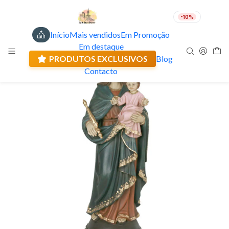
-10%
Início
Mais vendidos
Em Promoção
PT
EUR
Em destaque
Envio actual: 0.00 €
🇵🇹
FABRICADO EM PORTUGAL
PRODUTOS EXCLUSIVOS
Blog
Contacto