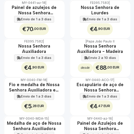
MY-0441-az-18
|
FE095.7583
|
🇵🇹
Painel de azulejos de
Nossa Senhora de
100%
Nossa Senhora
Lourdes
EXT.
Auxiliadora 45 cm x 60
Envio de 1 a 3 dias
Envio de 1 a 3 dias
cm
€70
€4
,00 EUR
,90 EUR
FE095.7582
|
|
Papa João Paulo II
Nossa Senhora
Nossa Senhora
Auxiliadora
Auxiliadora - Madeira
Envio de 1 a 3 dias
Envio 2 a 10 dias
€4
€88
,90 EUR
,00 EUR
desde
MY-0040-FM-18
|
MY-0440-ACO-17
|
🇵🇹
🇵🇹
Fio e medalha de Nossa
Escapulário de aço de
100%
100%
Senhora Auxiliadora em
Nossa Senhora
ÁGUA
ÁGUA
aço inoxidável
Auxiliadora
Envio de 1 a 3 dias
Envio de 1 a 3 dias
€5
€4
,28 EUR
,47 EUR
MY-0040-MDA-15
|
MY-0440-az-16
|
🇵🇹
🇵🇹
Medalha de aço de Nossa
Painel de Azulejos de
100%
100%
Senhora Auxiliadora
Nossa Senhora
ÁGUA
EXT.