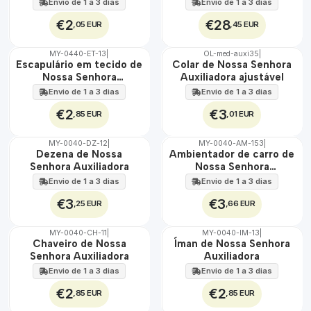
Auxiliadora 30 cm x 45
Envio de 1 a 3 dias
Envio de 1 a 3 dias
cm
€2
€28
,05 EUR
,45 EUR
MY-0440-ET-13
|
OL-med-auxi35
|
🇵🇹
Escapulário em tecido de
Colar de Nossa Senhora
100%
Nossa Senhora
Auxiliadora ajustável
ÁGUA
Auxiliadora
Envio de 1 a 3 dias
Envio de 1 a 3 dias
€2
€3
,85 EUR
,01 EUR
MY-0040-DZ-12
|
MY-0040-AM-153
|
🇵🇹
🇵🇹
Dezena de Nossa
Ambientador de carro de
100%
100%
Senhora Auxiliadora
Nossa Senhora
Auxiliadora
Envio de 1 a 3 dias
Envio de 1 a 3 dias
€3
€3
,25 EUR
,66 EUR
MY-0040-CH-11
|
MY-0040-IM-13
|
🇵🇹
🇵🇹
Chaveiro de Nossa
Íman de Nossa Senhora
100%
100%
Senhora Auxiliadora
Auxiliadora
Envio de 1 a 3 dias
Envio de 1 a 3 dias
€2
€2
,85 EUR
,85 EUR