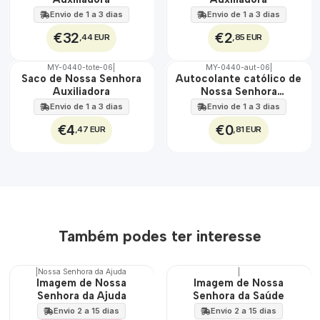
Envio de 1 a 3 dias
Envio de 1 a 3 dias
€32
€2
,44 EUR
,85 EUR
MY-0440-tote-06
|
MY-0440-aut-06
|
🇵🇹
🇵🇹
Saco de Nossa Senhora
Autocolante católico de
100%
100%
Auxiliadora
Nossa Senhora
Auxiliadora
Envio de 1 a 3 dias
Envio de 1 a 3 dias
€4
€0
,47 EUR
,81 EUR
Também podes ter interesse
|
Nossa Senhora da Ajuda
|
🇵🇹
🇵🇹
Imagem de Nossa
Imagem de Nossa
100%
100%
Senhora da Ajuda
Senhora da Saúde
Envio 2 a 15 dias
Envio 2 a 15 dias