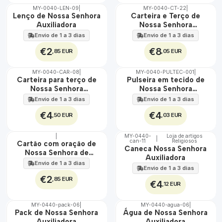
MY-0040-LEN-09
|
MY-0040-CT-22
|
🇵🇹
🇵🇹
Lenço de Nossa Senhora
Carteira e Terço de
100%
100%
Auxiliadora
Nossa Senhora
Auxiliadora
Envio de 1 a 3 dias
Envio de 1 a 3 dias
€2
€8
,85 EUR
,05 EUR
MY-0040-CAR-08
|
MY-0040-PULTEC-001
|
🇵🇹
🇵🇹
Carteira para terço de
Pulseira em tecido de
100%
100%
Nossa Senhora
Nossa Senhora
Auxiliadora
Auxiliadora
Envio de 1 a 3 dias
Envio de 1 a 3 dias
€4
€4
,50 EUR
,03 EUR
|
MY-0440-
Loja de artigos
|
can-11
Religiosos
🇵🇹
🇵🇹
Cartão com oração de
Caneca Nossa Senhora
100%
100%
Nossa Senhora de
Auxiliadora
Auxiliadora
Envio de 1 a 3 dias
Envio de 1 a 3 dias
€2
,85 EUR
€4
,12 EUR
MY-0440-pack-06
|
MY-0440-agua-06
|
🇵🇹
🇵🇹
Pack de Nossa Senhora
Água de Nossa Senhora
100%
100%
Auxiliadora
Auxiliadora