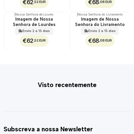
€62
€68
,52 EUR
,08 EUR
|
Nossa Senhora de Loures
|
Nossa Senhora do Livramento
🇵🇹
🇵🇹
Imagem de Nossa
Imagem de Nossa
100%
100%
Senhora de Lourdes
Senhora do Livramento
Envio 2 a 15 dias
Envio 2 a 15 dias
€62
€68
,52 EUR
,08 EUR
Visto recentemente
Subscreva a nossa Newsletter