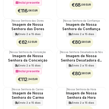
Incluí presente
€68
,08 EUR
€116
,06 EUR
|
Nossa Senhora das Dores
|
Nossa Senhora da Confiança
🇵🇹
🇵🇹
Imagem de Nossa
Imagem de Nossa
100%
100%
Senhora das Dores
Senhora da Confiança
Envio 2 a 15 dias
Envio 2 a 15 dias
€62
€80
,52 EUR
,58 EUR
|
Nossa Senhora da Conceição
|
Nossa Senhora Desatadora de Nós
🇵🇹
🇵🇹
Imagem de Nossa
Imagem de Nossa
100%
100%
Senhora da Conceição
Senhora Desatadora de
Nós
Envio 2 a 15 dias
Envio 2 a 15 dias
Incluí presente
€80
,58 EUR
€112
,34 EUR
|
Nossa Senhora do Carmo
|
Nossa Senhora da Hora
🇵🇹
🇵🇹
Imagem de Nossa
Imagem de Nossa
100%
100%
Senhora do Carmo
Senhora da Hora
Envio 2 a 15 dias
Envio 2 a 15 dias