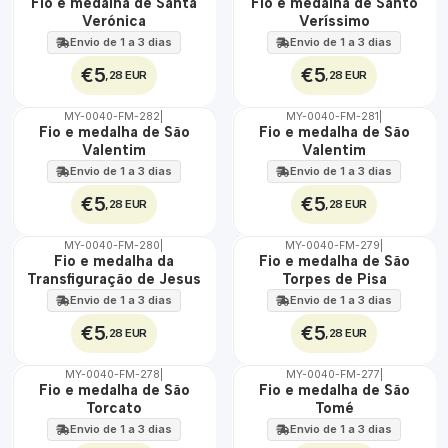
Fio e medalha de Santa
Fio e medalha de Santo
Verónica
Veríssimo
Envio de 1 a 3 dias
Envio de 1 a 3 dias
€5
€5
,28 EUR
,28 EUR
MY-0040-FM-282
|
MY-0040-FM-281
|
ÁGUA
ÁGUA
Fio e medalha de São
Fio e medalha de São
Valentim
Valentim
Envio de 1 a 3 dias
Envio de 1 a 3 dias
€5
€5
,28 EUR
,28 EUR
MY-0040-FM-280
|
MY-0040-FM-279
|
ÁGUA
ÁGUA
Fio e medalha da
Fio e medalha de São
Transfiguração de Jesus
Torpes de Pisa
Envio de 1 a 3 dias
Envio de 1 a 3 dias
€5
€5
,28 EUR
,28 EUR
MY-0040-FM-278
|
MY-0040-FM-277
|
ÁGUA
ÁGUA
Fio e medalha de São
Fio e medalha de São
Torcato
Tomé
Envio de 1 a 3 dias
Envio de 1 a 3 dias