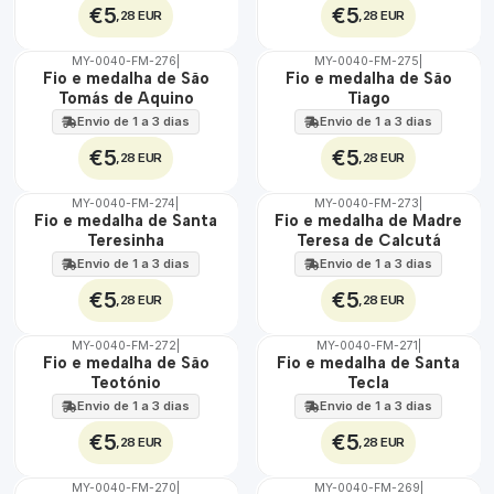
€5
€5
,28 EUR
,28 EUR
MY-0040-FM-276
|
MY-0040-FM-275
|
ÁGUA
ÁGUA
Fio e medalha de São
Fio e medalha de São
Tomás de Aquino
Tiago
Envio de 1 a 3 dias
Envio de 1 a 3 dias
€5
€5
,28 EUR
,28 EUR
MY-0040-FM-274
|
MY-0040-FM-273
|
ÁGUA
ÁGUA
Fio e medalha de Santa
Fio e medalha de Madre
Teresinha
Teresa de Calcutá
Envio de 1 a 3 dias
Envio de 1 a 3 dias
€5
€5
,28 EUR
,28 EUR
MY-0040-FM-272
|
MY-0040-FM-271
|
ÁGUA
ÁGUA
Fio e medalha de São
Fio e medalha de Santa
Teotónio
Tecla
Envio de 1 a 3 dias
Envio de 1 a 3 dias
€5
€5
,28 EUR
,28 EUR
MY-0040-FM-270
|
MY-0040-FM-269
|