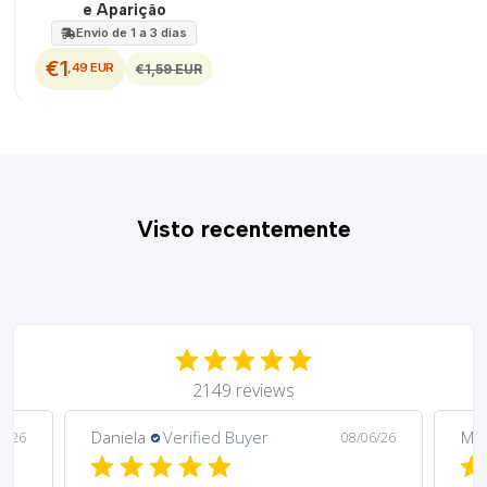
e Aparição
Envio de 1 a 3 dias
€1
,49 EUR
€1,59 EUR
Visto recentemente
2149 reviews
Daniela
Verified Buyer
Ma
6/26
08/06/26