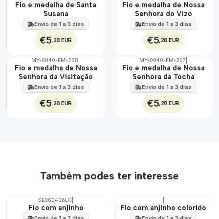
ÁGUA
ÁGUA
Fio e medalha de Santa
Fio e medalha de Nossa
Susana
Senhora do Vizo
Envio de 1 a 3 dias
Envio de 1 a 3 dias
€5
€5
,28 EUR
,28 EUR
MY-0040-FM-268
|
MY-0040-FM-267
|
ÁGUA
ÁGUA
Fio e medalha de Nossa
Fio e medalha de Nossa
Senhora da Visitação
Senhora da Tocha
Envio de 1 a 3 dias
Envio de 1 a 3 dias
€5
€5
,28 EUR
,28 EUR
Também podes ter interesse
SE960406LC
|
|
Fio com anjinho
Fio com anjinho colorido
Envio de 1 a 3 dias
Envio de 1 a 3 dias