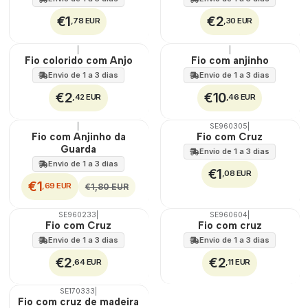
€1
€2
,78 EUR
,30 EUR
|
|
Fio colorido com Anjo
Fio com anjinho
Envio de 1 a 3 dias
Envio de 1 a 3 dias
€2
€10
,42 EUR
,46 EUR
|
SE960305
|
DESCONTO
Fio com Anjinho da
Fio com Cruz
Guarda
Envio de 1 a 3 dias
Envio de 1 a 3 dias
€1
,08 EUR
€1
,69 EUR
€1,80 EUR
SE960233
|
SE960604
|
Fio com Cruz
Fio com cruz
Envio de 1 a 3 dias
Envio de 1 a 3 dias
€2
€2
,64 EUR
,11 EUR
SE170333
|
DESCONTO
Fio com cruz de madeira