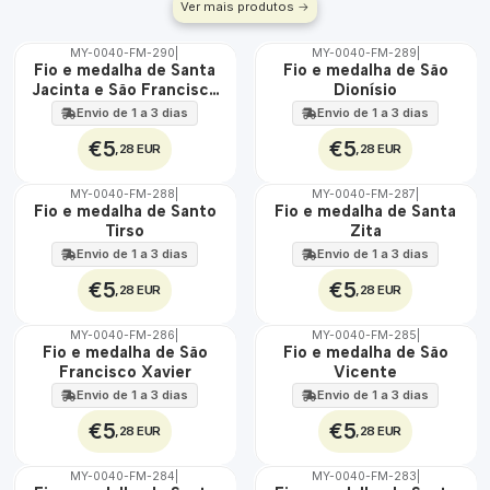
Ver mais produtos
MY-0040-FM-290
|
MY-0040-FM-289
|
ÁGUA
ÁGUA
Fio e medalha de Santa
Fio e medalha de São
Jacinta e São Francisco
Dionísio
Marto
Envio de 1 a 3 dias
Envio de 1 a 3 dias
€5
€5
,28 EUR
,28 EUR
MY-0040-FM-288
|
MY-0040-FM-287
|
ÁGUA
ÁGUA
Fio e medalha de Santo
Fio e medalha de Santa
Tirso
Zita
Envio de 1 a 3 dias
Envio de 1 a 3 dias
€5
€5
,28 EUR
,28 EUR
MY-0040-FM-286
|
MY-0040-FM-285
|
ÁGUA
ÁGUA
Fio e medalha de São
Fio e medalha de São
Francisco Xavier
Vicente
Envio de 1 a 3 dias
Envio de 1 a 3 dias
€5
€5
,28 EUR
,28 EUR
MY-0040-FM-284
|
MY-0040-FM-283
|
ÁGUA
ÁGUA