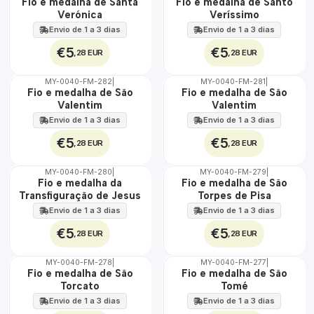
Fio e medalha de Santa
Fio e medalha de Santo
Verónica
Veríssimo
Envio de 1 a 3 dias
Envio de 1 a 3 dias
€5
€5
,28 EUR
,28 EUR
MY-0040-FM-282
|
MY-0040-FM-281
|
ÁGUA
ÁGUA
Fio e medalha de São
Fio e medalha de São
Valentim
Valentim
Envio de 1 a 3 dias
Envio de 1 a 3 dias
€5
€5
,28 EUR
,28 EUR
MY-0040-FM-280
|
MY-0040-FM-279
|
ÁGUA
ÁGUA
Fio e medalha da
Fio e medalha de São
Transfiguração de Jesus
Torpes de Pisa
Envio de 1 a 3 dias
Envio de 1 a 3 dias
€5
€5
,28 EUR
,28 EUR
MY-0040-FM-278
|
MY-0040-FM-277
|
ÁGUA
ÁGUA
Fio e medalha de São
Fio e medalha de São
Torcato
Tomé
Envio de 1 a 3 dias
Envio de 1 a 3 dias