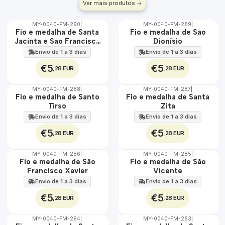
Ver mais produtos
MY-0040-FM-290
|
MY-0040-FM-289
|
ÁGUA
ÁGUA
Fio e medalha de Santa
Fio e medalha de São
Jacinta e São Francisco
Dionísio
Marto
Envio de 1 a 3 dias
Envio de 1 a 3 dias
€5
€5
,28 EUR
,28 EUR
MY-0040-FM-288
|
MY-0040-FM-287
|
ÁGUA
ÁGUA
Fio e medalha de Santo
Fio e medalha de Santa
Tirso
Zita
Envio de 1 a 3 dias
Envio de 1 a 3 dias
€5
€5
,28 EUR
,28 EUR
MY-0040-FM-286
|
MY-0040-FM-285
|
ÁGUA
ÁGUA
Fio e medalha de São
Fio e medalha de São
Francisco Xavier
Vicente
Envio de 1 a 3 dias
Envio de 1 a 3 dias
€5
€5
,28 EUR
,28 EUR
MY-0040-FM-284
|
MY-0040-FM-283
|
ÁGUA
ÁGUA