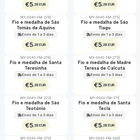
€5
€5
,28 EUR
,28 EUR
MY-0040-FM-276
|
MY-0040-FM-275
|
ÁGUA
ÁGUA
Fio e medalha de São
Fio e medalha de São
Tomás de Aquino
Tiago
Envio de 1 a 3 dias
Envio de 1 a 3 dias
€5
€5
,28 EUR
,28 EUR
MY-0040-FM-274
|
MY-0040-FM-273
|
ÁGUA
ÁGUA
Fio e medalha de Santa
Fio e medalha de Madre
Teresinha
Teresa de Calcutá
Envio de 1 a 3 dias
Envio de 1 a 3 dias
€5
€5
,28 EUR
,28 EUR
MY-0040-FM-272
|
MY-0040-FM-271
|
ÁGUA
ÁGUA
Fio e medalha de São
Fio e medalha de Santa
Teotónio
Tecla
Envio de 1 a 3 dias
Envio de 1 a 3 dias
€5
€5
,28 EUR
,28 EUR
MY-0040-FM-270
|
MY-0040-FM-269
|