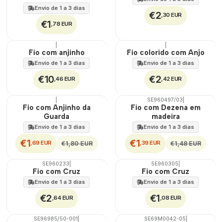
Envio de 1 a 3 dias
€2
,30 EUR
€1
,78 EUR
|
|
Fio com anjinho
Fio colorido com Anjo
Envio de 1 a 3 dias
Envio de 1 a 3 dias
€10
€2
,46 EUR
,42 EUR
|
SE960497/03
|
DESCONTO
DESCONTO
Fio com Anjinho da
Fio com Dezena em
Guarda
madeira
Envio de 1 a 3 dias
Envio de 1 a 3 dias
€1
€1
,69 EUR
,39 EUR
€1,80 EUR
€1,48 EUR
SE960233
|
SE960305
|
Fio com Cruz
Fio com Cruz
Envio de 1 a 3 dias
Envio de 1 a 3 dias
€2
€1
,64 EUR
,08 EUR
SE96985/50-001
|
SE69M0042-05
|