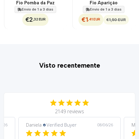
DESCONTO
Fio Pomba da Paz
Fio Aparição
Envio de 1 a 3 dias
Envio de 1 a 3 dias
€2
€1
,32 EUR
,41 EUR
€1,50 EUR
Visto recentemente
2149 reviews
Daniela
Verified Buyer
Ma
6/26
08/06/26