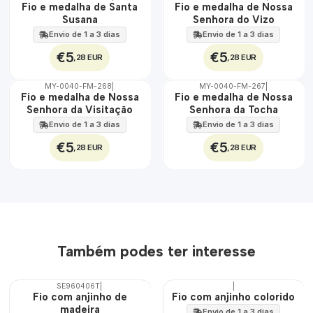
ÁGUA
ÁGUA
Fio e medalha de Santa
Fio e medalha de Nossa
Susana
Senhora do Vizo
Envio de 1 a 3 dias
Envio de 1 a 3 dias
€5
€5
,28 EUR
,28 EUR
MY-0040-FM-268
|
MY-0040-FM-267
|
ÁGUA
ÁGUA
Fio e medalha de Nossa
Fio e medalha de Nossa
Senhora da Visitação
Senhora da Tocha
Envio de 1 a 3 dias
Envio de 1 a 3 dias
€5
€5
,28 EUR
,28 EUR
Também podes ter interesse
SE960406T
|
|
Fio com anjinho de
Fio com anjinho colorido
madeira
Envio de 1 a 3 dias