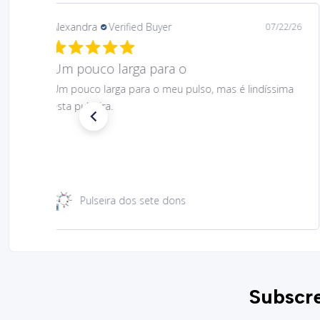
Daniela
Verified Buyer
08/06/26
Gostei muito bem linda 😊
Gostei muito bem linda 😊
Santa Rita 49 cm
Subscre