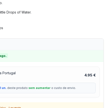
o.
ittle Drops of Water.
tos
 ago.
a Portugal
4.95 €
1 un.
deste produto
sem aumentar
o custo de envio.
ídas.
Ler mais