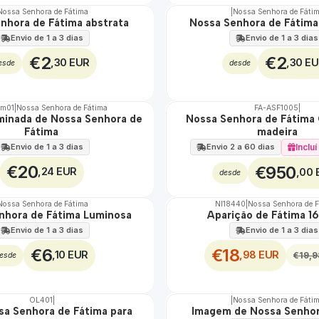
Nossa Senhora de Fátima
|
Nossa Senhora de Fáti
nhora de Fátima abstrata
Nossa Senhora de Fátima
Envio de 1 a 3 dias
Envio de 1 a 3 dias
€2
€2
,30 EUR
,30 E
esde
desde
um01
|
Nossa Senhora de Fátima
FA-ASF1005
|
uminada de Nossa Senhora de
Nossa Senhora de Fátima 
🇵🇹
Fátima
madeira
100%
TOP
Envio de 1 a 3 dias
Inclu
Envio 2 a 60 dias
€20
€950
,24 EUR
,00 
desde
Nossa Senhora de Fátima
NI18440
|
Nossa Senhora de 
DESCONTO
nhora de Fátima Luminosa
Aparição de Fátima 1
Envio de 1 a 3 dias
Envio de 1 a 3 dias
€6
€18
,10 EUR
,98 EUR
€19,9
esde
OL401
|
|
Nossa Senhora de Fáti
sa Senhora de Fátima para
Imagem de Nossa Senhor