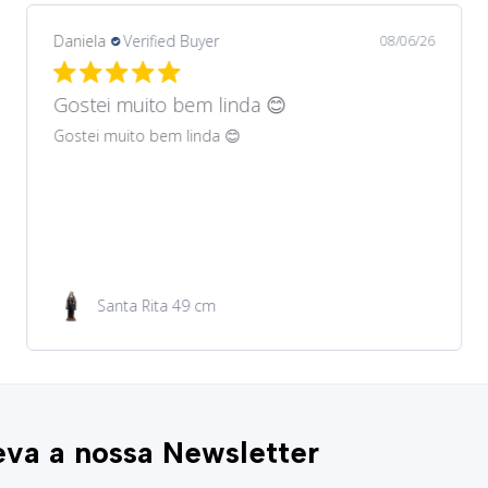
Daniela
Verified Buyer
08/06/26
Gostei muito bem lindos 😊
Gostei muito bem lindos 😊
Garrafa de água 100ml
va a nossa Newsletter