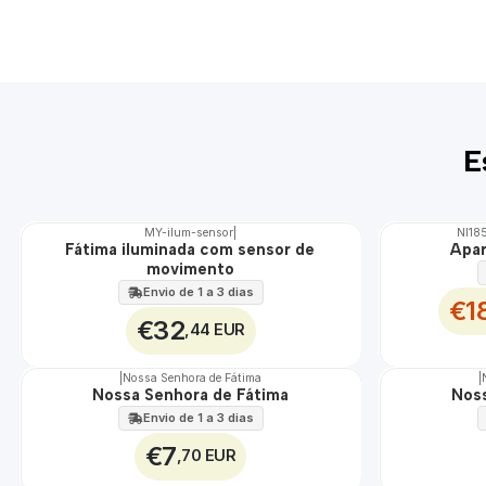
E
MY-ilum-sensor
|
NI18
DESCONTO
Fátima iluminada com sensor de
Apar
🇵🇹
movimento
100%
EXCLUSIVO
Envio de 1 a 3 dias
€1
€32
,44 EUR
|
Nossa Senhora de Fátima
|
Nossa Senhora de Fátima
Noss
Envio de 1 a 3 dias
€7
,70 EUR