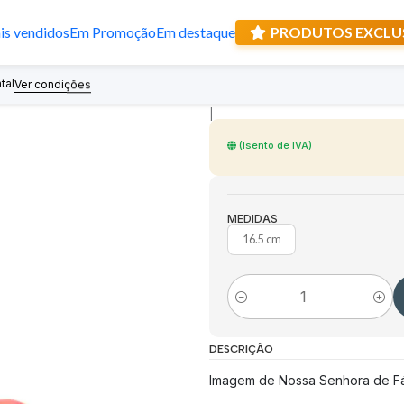
s vendidos
Em Promoção
Em destaque
PRODUTOS EXCLU
Estátua da Apar
tal
Recebe prese
Ver condições
|
(Isento de IVA)
MEDIDAS
16.5 cm
Quantidade
DESCRIÇÃO
Imagem de Nossa Senhora de Fát