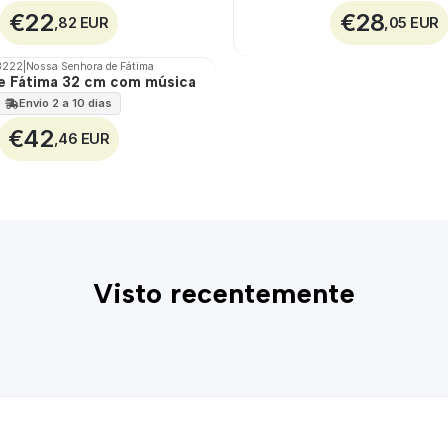
€22
€28
,82 EUR
,05 EUR
3222
|
Nossa Senhora de Fátima
e Fátima 32 cm com música
Envio 2 a 10 dias
€42
,46 EUR
Visto recentemente