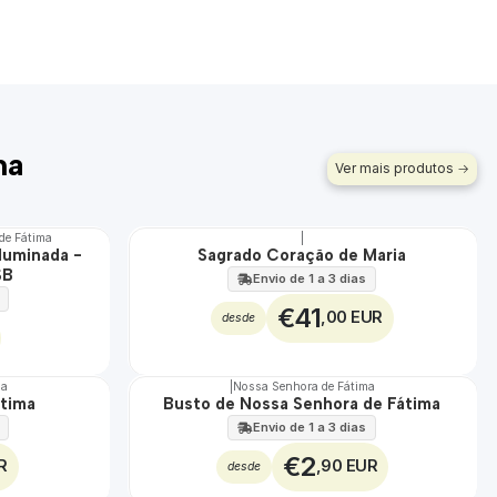
ma
Ver mais produtos
de Fátima
|
luminada -
Sagrado Coração de Maria
🇵🇹
SB
100%
Envio de 1 a 3 dias
€41
,00 EUR
desde
ma
|
Nossa Senhora de Fátima
Não Disponível
átima
Busto de Nossa Senhora de Fátima
Envio de 1 a 3 dias
€2
R
,90 EUR
desde