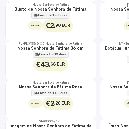
|
Nossa Senhora de Fátima
|
Busto de Nossa Senhora de Fátima
Nossa Se
Envio de 1 a 3 dias
€2
,90 EUR
desde
d
FU-F1.3155/G.OC
|
Nossa Senhora de Fátima
MY-il
Nossa Senhora de Fátima 36 cm
Estátua il
🇵🇹
🇵🇹
100%
100%
Envio 2 a 10 dias
€43
,66 EUR
|
Nossa Senhora de Fátima
|
TOP
Não Disponível
Nossa Senhora de Fátima Rosa
Nossa Se
Envio de 1 a 3 dias
€2
,20 EUR
desde
d
SE961005/05T
|
DESCONTO
TOP
Imagem de Nossa Senhora de Fátima do
Íman Nos