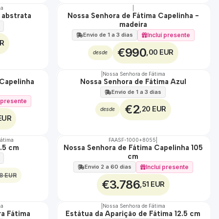
ma
|
 abstrata
Nossa Senhora de Fátima Capelinha -
🇵🇹
madeira
100%
EXCLUSIVO
Incluí presente
Envio de 1 a 3 dias
UR
€990
,00 EUR
desde
|
Nossa Senhora de Fátima
Capelinha
Nossa Senhora de Fátima Azul
Envio de 1 a 3 dias
í presente
€2
,20 EUR
desde
EUR
Fátima
FAASF-1000+8055
|
6.5 cm
Nossa Senhora de Fátima Capelinha 105
🇵🇹
cm
100%
TOP
Incluí presente
Envio 2 a 60 dias
8 EUR
€3.786
,51 EUR
ma
|
Nossa Senhora de Fátima
a Fátima
Estátua da Aparição de Fátima 12.5 cm