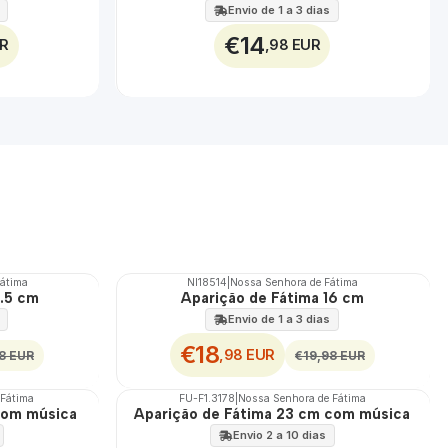
Envio de 1 a 3 dias
€14
UR
,98 EUR
Fátima
NI18514
|
Nossa Senhora de Fátima
DESCONTO
6.5 cm
Aparição de Fátima 16 cm
Envio de 1 a 3 dias
€18
,98 EUR
8 EUR
€19,98 EUR
 Fátima
FU-F1.3178
|
Nossa Senhora de Fátima
com música
Aparição de Fátima 23 cm com música
🇵🇹
100%
Envio 2 a 10 dias