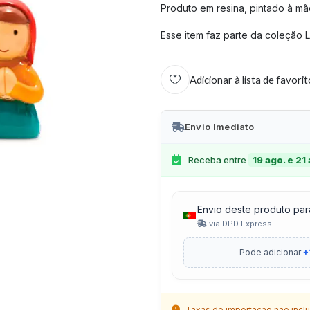
Produto em resina, pintado à mã
Esse item faz parte da coleção L
Adicionar à lista de favori
Envio Imediato
Receba entre
19 ago. e 21
Envio deste produto par
via DPD Express
Pode adicionar
+
Taxas de importação não inclu