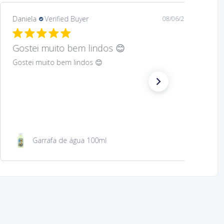
Mary
Verified Buyer
08/05/26
Hard to find Saint
Absolutely wonderful!
São Jacinto 23 cm