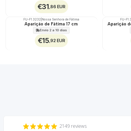
€31
,86 EUR
FU-F1.3232
|
Nossa Senhora de Fátima
FU-F1.
Aparição de Fátima 17 cm
Aparição d
🇵🇹
🇵🇹
100%
100%
Envio 2 a 10 dias
€15
,92 EUR
2149 reviews