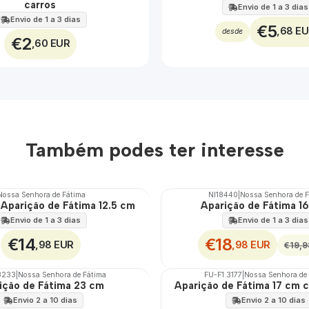
carros
Envio de 1 a 3 dias
Envio de 1 a 3 dias
€5
,68 E
desde
€2
,60 EUR
Também podes ter interesse
Nossa Senhora de Fátima
NI18440
|
Nossa Senhora de 
DESCONTO
 Aparição de Fátima 12.5 cm
Aparição de Fátima 1
Envio de 1 a 3 dias
Envio de 1 a 3 dias
€14
€18
,98 EUR
,98 EUR
€19,9
3233
|
Nossa Senhora de Fátima
FU-F1.3177
|
Nossa Senhora de
ição de Fátima 23 cm
Aparição de Fátima 17 cm 
🇵🇹
100%
Envio 2 a 10 dias
Envio 2 a 10 dias