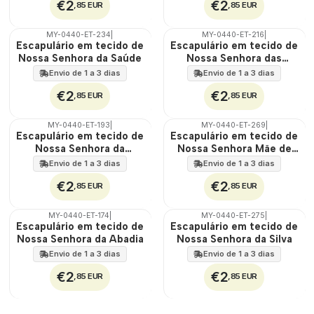
€2
€2
,85 EUR
,85 EUR
MY-0440-ET-234
|
MY-0440-ET-216
|
🇵🇹
🇵🇹
Escapulário em tecido de
Escapulário em tecido de
100%
100%
Nossa Senhora da Saúde
Nossa Senhora das
ÁGUA
ÁGUA
Misericórdias
Envio de 1 a 3 dias
Envio de 1 a 3 dias
€2
€2
,85 EUR
,85 EUR
MY-0440-ET-193
|
MY-0440-ET-269
|
🇵🇹
🇵🇹
Escapulário em tecido de
Escapulário em tecido de
100%
100%
Nossa Senhora da
Nossa Senhora Mãe de
ÁGUA
ÁGUA
Cabeça
Deus
Envio de 1 a 3 dias
Envio de 1 a 3 dias
€2
€2
,85 EUR
,85 EUR
MY-0440-ET-174
|
MY-0440-ET-275
|
🇵🇹
🇵🇹
Escapulário em tecido de
Escapulário em tecido de
100%
100%
Nossa Senhora da Abadia
Nossa Senhora da Silva
ÁGUA
ÁGUA
Envio de 1 a 3 dias
Envio de 1 a 3 dias
€2
€2
,85 EUR
,85 EUR