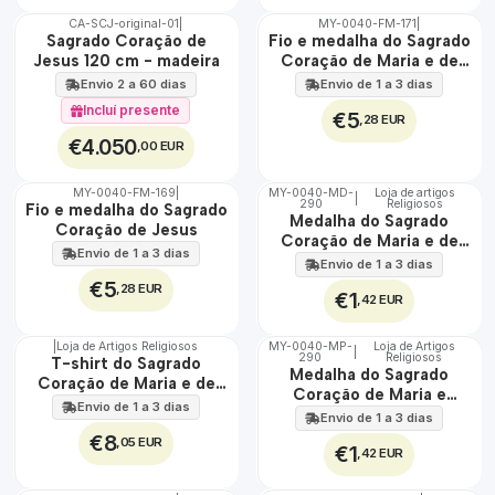
CA-SCJ-original-01
|
MY-0040-FM-171
|
ÁGUA
🇵🇹
Sagrado Coração de
Fio e medalha do Sagrado
100%
Jesus 120 cm - madeira
Coração de Maria e de
EXCLUSIVO
Jesus
Envio 2 a 60 dias
Envio de 1 a 3 dias
Incluí presente
€5
,28 EUR
€4.050
,00 EUR
MY-0040-FM-169
|
MY-0040-MD-
Loja de artigos
|
ÁGUA
290
Religiosos
🇵🇹
Fio e medalha do Sagrado
Medalha do Sagrado
100%
Coração de Jesus
Coração de Maria e de
Envio de 1 a 3 dias
Jesus
Envio de 1 a 3 dias
€5
,28 EUR
€1
,42 EUR
|
Loja de Artigos Religiosos
MY-0040-MP-
Loja de Artigos
|
290
Religiosos
🇵🇹
🇵🇹
T-shirt do Sagrado
Medalha do Sagrado
100%
100%
Coração de Maria e de
Coração de Maria e
Jesus
Envio de 1 a 3 dias
Jesus
Envio de 1 a 3 dias
€8
,05 EUR
€1
,42 EUR