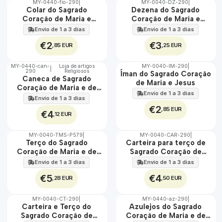
MY-0440-fio-290
|
MY-0040-DZ-290
|
🇵🇹
🇵🇹
Colar do Sagrado
Dezena do Sagrado
100%
100%
Coração de Maria e
Coração de Maria e
Jesus
Jesus
Envio de 1 a 3 dias
Envio de 1 a 3 dias
€2
€3
,85 EUR
,25 EUR
MY-0440-can-
Loja de artigos
MY-0040-IM-290
|
|
290
Religiosos
🇵🇹
🇵🇹
Íman do Sagrado Coração
Caneca de Sagrado
100%
100%
de Maria e Jesus
Coração de Maria e de
Envio de 1 a 3 dias
Jesus
Envio de 1 a 3 dias
€2
,85 EUR
€4
,12 EUR
MY-0040-TMS-P579
|
MY-0040-CAR-290
|
🇵🇹
🇵🇹
Terço do Sagrado
Carteira para terço de
100%
100%
Coração de Maria e de
Sagrado Coração de
Jesus
Maria e de Jesus
Envio de 1 a 3 dias
Envio de 1 a 3 dias
€5
€4
,28 EUR
,50 EUR
MY-0040-CT-290
|
MY-0440-az-290
|
🇵🇹
🇵🇹
Carteira e Terço do
Azulejos do Sagrado
100%
100%
Sagrado Coração de
Coração de Maria e de
EXT.