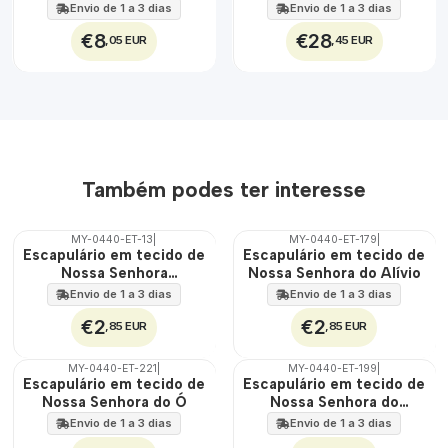
Maria e de Jesus
Jesus 30 cm x 45 cm
Envio de 1 a 3 dias
Envio de 1 a 3 dias
€8
€28
,05 EUR
,45 EUR
Também podes ter interesse
MY-0440-ET-13
|
MY-0440-ET-179
|
🇵🇹
🇵🇹
Escapulário em tecido de
Escapulário em tecido de
100%
100%
Nossa Senhora
Nossa Senhora do Alívio
ÁGUA
ÁGUA
Auxiliadora
Envio de 1 a 3 dias
Envio de 1 a 3 dias
€2
€2
,85 EUR
,85 EUR
MY-0440-ET-221
|
MY-0440-ET-199
|
🇵🇹
🇵🇹
Escapulário em tecido de
Escapulário em tecido de
100%
100%
Nossa Senhora do Ó
Nossa Senhora do
ÁGUA
ÁGUA
Coração
Envio de 1 a 3 dias
Envio de 1 a 3 dias