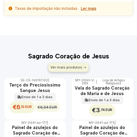
Taxas de importação não incluídas.
Ler mais
Sagrado Coração de Jesus
Ver mais produtos
SE-CE-146197/62
|
MY-0040-V-
Loja de Artigos
|
DESCONTO
289
Religiosos
🇵🇹
Terço do Preciosíssimo
Vela do Sagrado Coração
100%
Sangue Jesus
de Maria e de Jesus
Envio de 1 a 3 dias
Envio de 1 a 3 dias
€6
,15 EUR
€6,54 EUR
€3
,74 EUR
MY-0441-az-177
|
MY-0441-az-175
|
🇵🇹
🇵🇹
Painel de azulejos do
Painel de azulejos do
100%
100%
Sagrado Coração de
Sagrado Coração de
EXT.
EXT.