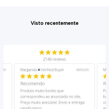
Visto recentemente
2146 reviews
Margarida
Verified Buyer
Mar
5/26
08/03/26
Recomendo
Re
Produto muito bonito que
Pre
correspondeu ao anunciado no site.
bom
Preço muito acessível. Envio e entrega
cor
rapidíssimos.
ent