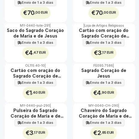
Maria e Jesus 45 cm x 60
Jesus 45 cm x 60 cm
Envio de 1 a 3 dias
Envio de 1 a 3 dias
cm
€70
€70
,00 EUR
,00 EUR
MY-0440-tote-291
|
|
Loja de Artigos Religiosos
🇵🇹
🇵🇹
Saco do Sagrado Coração
Cartão com oração do
100%
100%
de Maria e de Jesus
Sagrado Coração de
Maria e de Jesus
Envio de 1 a 3 dias
Envio de 1 a 3 dias
€4
€3
,47 EUR
,17 EUR
OL115.40-10
|
FE095.7586
|
Cartão com oração do
Sagrado Coração de
Sagrado Coração de
Jesus
Jesus
Envio de 1 a 3 dias
Envio de 1 a 3 dias
€1
€4
,40 EUR
,90 EUR
MY-0440-pul-290
|
MY-0040-CH-290
|
🇵🇹
🇵🇹
Pulseira do Sagrado
Chaveiro do Sagrado
100%
100%
Coração de Maria e de
Coração de Maria e de
Jesus
Jesus
Envio de 1 a 3 dias
Envio de 1 a 3 dias
€3
€2
,17 EUR
,85 EUR