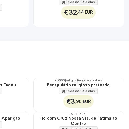
100%
Envio de 1 a 3 dias
€32
,44 EUR
RO999
|
Artigos Religiosos Fátima
as Tadeu
Escapulário religioso prateado
Envio de 1 a 3 dias
€3
,96 EUR
SE170327
|
e Aparição
Fio com Cruz Nossa Sra. de Fátima ao
Centro