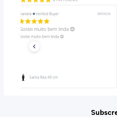
Daniela
Verified Buyer
08/06/26
Gostei muito bem linda 😊
Gostei muito bem linda 😊
Santa Rita 49 cm
Subscre