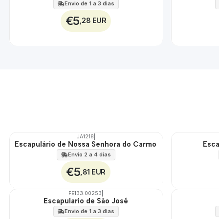
100%
100%
Envio de 1 a 3 dias
€5
,28 EUR
JA1218
|
Escapulário de Nossa Senhora do Carmo
Esca
Envio 2 a 4 dias
€5
,81 EUR
FE133.00253
|
Escapulario de São José
Envio de 1 a 3 dias