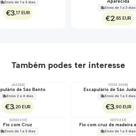
Aparecida
100%
Envio de 1 a 3 dias
Envio de 1 a 3 dias
€3
,17 EUR
€2
,85 EUR
Também podes ter interesse
JA2364
|
FE130.0008
|
pulário de São Bento
Escapulário de São Jud
Envio 2 a 4 dias
Envio de 1 a 3 dias
€3
€3
,20 EUR
,90 EUR
SE960233
|
SE170333
|
DESCONTO
Fio com Cruz
Fio com cruz de madeira 
Envio de 1 a 3 dias
Envio de 1 a 3 dias