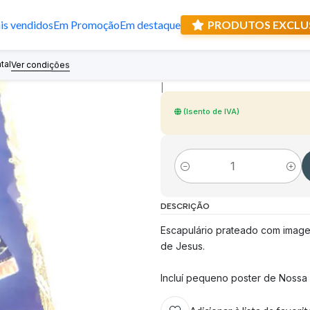
s vendidos
Em Promoção
Em destaque
PRODUTOS EXCLU
Escapulário de 
tal
Recebe prese
Ver condições
|
(Isento de IVA)
Quantidade
DESCRIÇÃO
Escapulário prateado com imag
de Jesus.
Incluí pequeno poster de Nossa