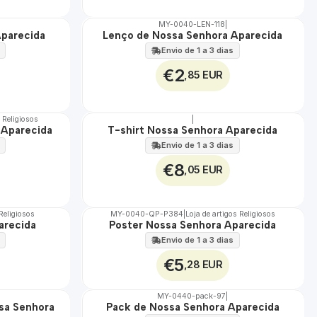
MY-0040-LEN-118
|
Aparecida
Lenço de Nossa Senhora Aparecida
🇵🇹
100%
Envio de 1 a 3 dias
€2
,85 EUR
s Religiosos
|
 Aparecida
T-shirt Nossa Senhora Aparecida
🇵🇹
100%
Envio de 1 a 3 dias
€8
,05 EUR
 Religiosos
MY-0040-QP-P384
|
Loja de artigos Religiosos
arecida
Poster Nossa Senhora Aparecida
🇵🇹
100%
Envio de 1 a 3 dias
€5
,28 EUR
MY-0440-pack-97
|
sa Senhora
Pack de Nossa Senhora Aparecida
🇵🇹