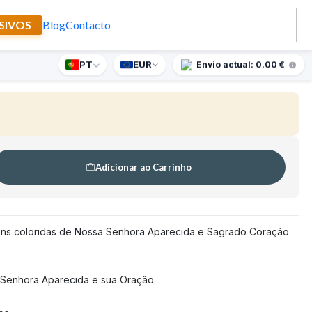
SIVOS
Blog
Contacto
Nossa Senhora Aparecida
PT
EUR
nte supresa para encomendas superiores a 90€
Envio actual: 0.00 €
Adicionar ao Carrinho
ens coloridas de Nossa Senhora Aparecida e Sagrado Coração
 Senhora Aparecida e sua Oração.