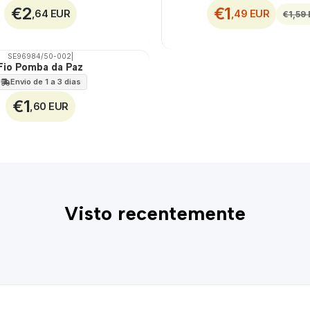
€2
€1
,64 EUR
,49 EUR
€1,59
SE96984/50-002
|
Fio Pomba da Paz
Envio de 1 a 3 dias
€1
,60 EUR
Visto recentemente