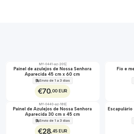
MY-0441-az-205
|
ÁGUA
Painel de azulejos de Nossa Senhora
Fio e m
🇵🇹
Aparecida 45 cm x 60 cm
100%
EXT.
Envio de 1 a 3 dias
€70
,00 EUR
MY-0440-az-189
|
Painel de Azulejos de Nossa Senhora
Escapulário
🇵🇹
🇵🇹
Aparecida 30 cm x 45 cm
100%
100%
EXT.
ÁGUA
Envio de 1 a 3 dias
€28
,45 EUR