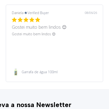
Daniela
Verified Buyer
08/06/26
Gostei muito bem lindos 😊
Gostei muito bem lindos 😊
Garrafa de água 100ml
va a nossa Newsletter