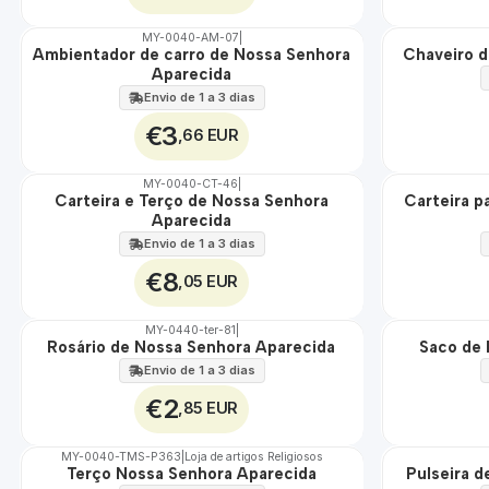
MY-0040-AM-07
|
Ambientador de carro de Nossa Senhora
Chaveiro d
🇵🇹
🇵🇹
Aparecida
100%
100%
Envio de 1 a 3 dias
€3
,66 EUR
MY-0040-CT-46
|
Carteira e Terço de Nossa Senhora
Carteira p
🇵🇹
🇵🇹
Aparecida
100%
100%
Envio de 1 a 3 dias
€8
,05 EUR
MY-0440-ter-81
|
Rosário de Nossa Senhora Aparecida
Saco de 
🇵🇹
🇵🇹
100%
100%
Envio de 1 a 3 dias
€2
,85 EUR
MY-0040-TMS-P363
|
Loja de artigos Religiosos
Terço Nossa Senhora Aparecida
Pulseira 
🇵🇹
🇵🇹