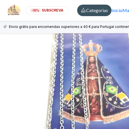
Categorias
Início
Mai
SUBSCREVA
-10%
Envio grátis para encomendas superiores a 40 € para Portugal continen