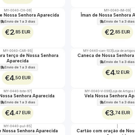
MY-0040-CH-08
|
MY-0040-IM-09
|
e Nossa Senhora Aparecida
Íman de Nossa Senhora 
🇵🇹
100%
Envio de 1 a 3 dias
Envio de 1 a 3 dias
€2
€2
,85 EUR
,85 EUR
MY-0040-CAR-95
|
MY-0440-can-103
|
Loja de artigo
ara terço de Nossa Senhora
Caneca de Nossa Senhora
🇵🇹
Aparecida
100%
Envio de 1 a 3 dias
Envio de 1 a 3 dias
€4
,12 EUR
€4
,50 EUR
MY-0440-tote-97
|
MY-0040-V-098
|
Loja de Artigos
Nossa Senhora Aparecida
Vela Nossa Senhora Ap
🇵🇹
100%
Envio de 1 a 3 dias
Envio de 1 a 3 dias
€4
€3
,47 EUR
,74 EUR
MY-0440-pul-85
|
|
de Nossa Senhora Aparecida
Cartão com oração de Nos
🇵🇹