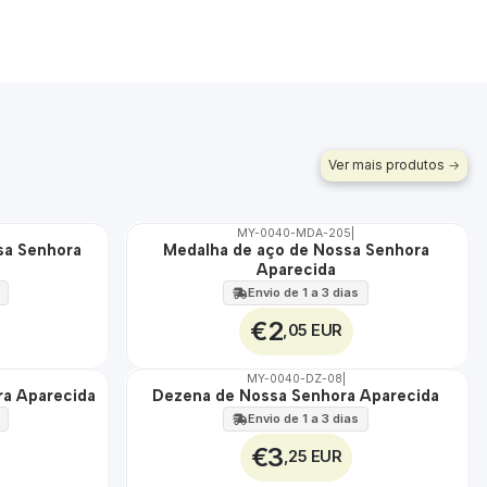
Ver mais produtos
MY-0040-MDA-205
|
sa Senhora
Medalha de aço de Nossa Senhora
🇵🇹
Aparecida
100%
ÁGUA
Envio de 1 a 3 dias
€2
,05 EUR
MY-0040-DZ-08
|
ra Aparecida
Dezena de Nossa Senhora Aparecida
🇵🇹
100%
Envio de 1 a 3 dias
€3
,25 EUR