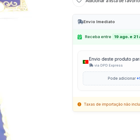
Adicionar à lista de favori
Envio Imediato
Receba entre
19 ago. e 21
Envio deste produto par
via DPD Express
Pode adicionar
+
Taxas de importação não inclu