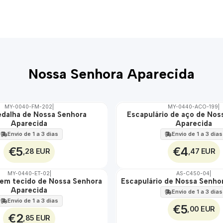
Nossa Senhora Aparecida
MY-0040-FM-202
|
MY-0440-ACO-199
|
edalha de Nossa Senhora
Escapulário de aço de Nos
🇵🇹
Aparecida
Aparecida
100%
ÁGUA
Envio de 1 a 3 dias
Envio de 1 a 3 dias
€5
€4
,28 EUR
,47 EUR
MY-0440-ET-02
|
AS-C450-04
|
ÁGUA
 em tecido de Nossa Senhora
Escapulário de Nossa Senho
Aparecida
Envio de 1 a 3 dias
Envio de 1 a 3 dias
€5
,00 EUR
€2
,85 EUR