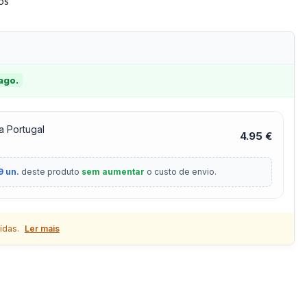
tos
 ago.
a Portugal
4.95 €
9 un.
deste produto
sem aumentar
o custo de envio.
ídas.
Ler mais