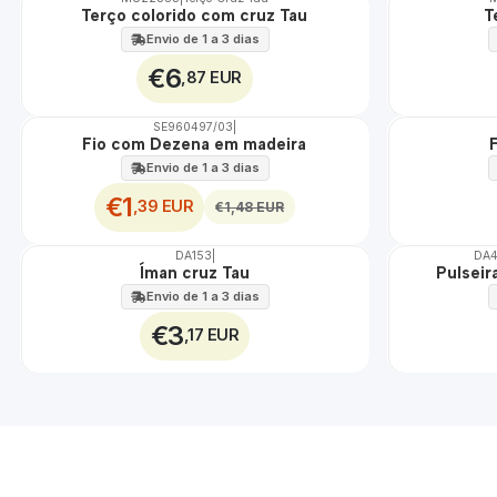
Não Disponível
Não Disponível
Terço colorido com cruz Tau
T
Envio de 1 a 3 dias
€6
,87 EUR
SE960497/03
|
DESCONTO
Fio com Dezena em madeira
Envio de 1 a 3 dias
€1
,39 EUR
€1,48 EUR
DA153
|
DA
Não Disponível
Íman cruz Tau
Pulseir
Envio de 1 a 3 dias
€3
,17 EUR