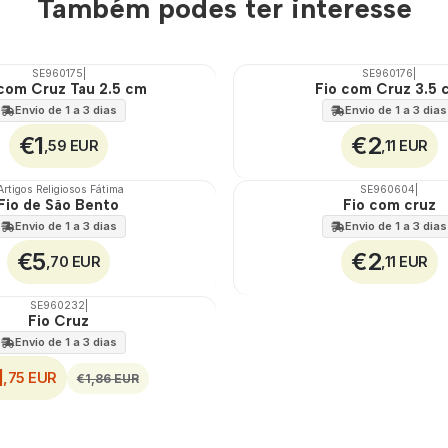
Também podes ter interesse
SE960175
|
SE960176
|
 com Cruz Tau 2.5 cm
Fio com Cruz 3.5 
Envio de 1 a 3 dias
Envio de 1 a 3 dias
€1
€2
,59 EUR
,11 EUR
Artigos Religiosos Fátima
SE960604
|
Fio de São Bento
Fio com cruz
Envio de 1 a 3 dias
Envio de 1 a 3 dias
€5
€2
,70 EUR
,11 EUR
SE960232
|
Fio Cruz
Envio de 1 a 3 dias
1
,75 EUR
€1,86 EUR