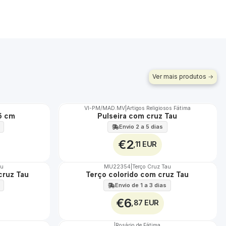
Ver mais produtos
VI-PM/MAD.MV
|
Artigos Religiosos Fátima
5 cm
Pulseira com cruz Tau
Envio 2 a 5 dias
€2
,11 EUR
au
MU22354
|
Terço Cruz Tau
Não Disponível
cruz Tau
Terço colorido com cruz Tau
Envio de 1 a 3 dias
€6
,87 EUR
|
Rosário de Fátima