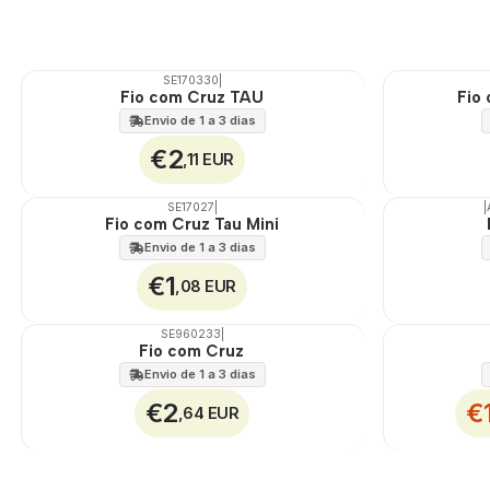
SE170330
|
Fio com Cruz TAU
Fio
Envio de 1 a 3 dias
€2
,11 EUR
SE17027
|
|
TOP
Fio com Cruz Tau Mini
Envio de 1 a 3 dias
€1
,08 EUR
SE960233
|
DESCONTO
Fio com Cruz
Envio de 1 a 3 dias
€2
€
,64 EUR