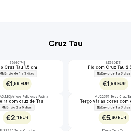
Cruz Tau
SE960174
|
SE960175
|
io Cruz Tau 1.5 cm
Fio com Cruz Tau 2.
Envio de 1 a 3 dias
Envio de 1 a 3 dias
€1
€1
,59 EUR
,59 EUR
MAD.MC
|
Artigos Religiosos Fátima
MU22357
|
Terço Cruz T
Não Disponível
eira com cruz de Tau
Terço várias cores com 
Envio 2 a 5 dias
Envio de 1 a 3 dias
€2
€5
,11 EUR
,60 EUR
MU22350
|
Terço Cruz tau
|
Terço Cruz Tau