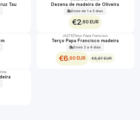
ruz Tau
Dezena de madeira de Oliveira
Envio de 1 a 3 dias
€2
,60 EUR
JA276
|
Terço Papa Francisco
DESCONTO
cm
Terço Papa Francisco madeira
Envio 2 a 4 dias
€6
,60 EUR
€6,87 EUR
átima
deira