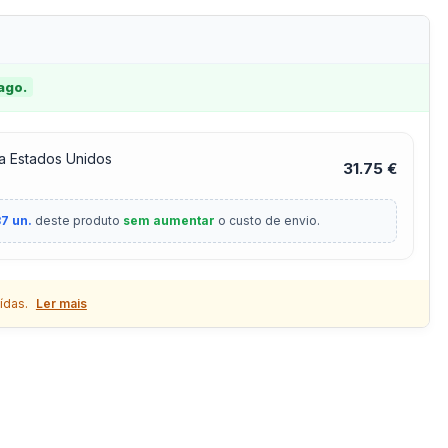
 ago.
a Estados Unidos
31.75 €
7 un.
deste produto
sem aumentar
o custo de envio.
ídas.
Ler mais