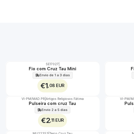
SE17027
|
TOP
TOP
Fio com Cruz Tau Mini
F
Envio de 1 a 3 dias
€1
,08 EUR
VI-PM/MAD.PR
|
Artigos Religiosos Fátima
VI-PM/
Pulseira com cruz Tau
Puls
Envio 2 a 5 dias
€2
,11 EUR
MU22353
|
Terço Cruz Tau