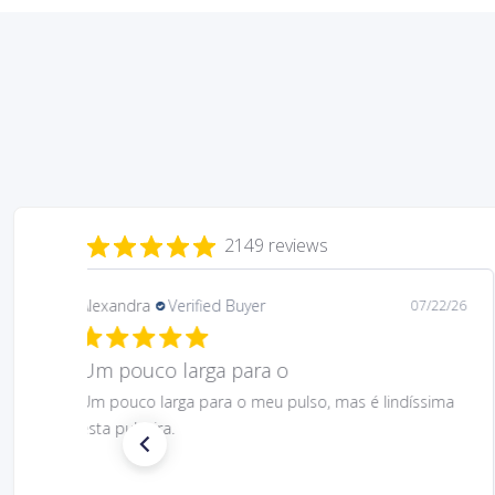
2149 reviews
Daniela
Verified Buyer
08/06/26
Gostei muito bem linda 😊
Gostei muito bem linda 😊