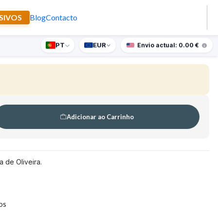
SIVOS
Blog
Contacto
au
PT
EUR
nte supresa para encomendas superiores a 90€
Envio actual: 0.00 €
Adicionar ao Carrinho
 de Oliveira.
tos