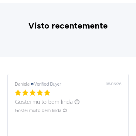
Visto recentemente
Daniela
Verified Buyer
08/06/26
Gostei muito bem lindos 😊
Gostei muito bem lindos 😊