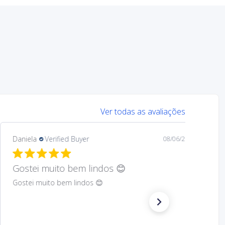
Ver todas as avaliações
Mary
Verified Buyer
08/05/26
Hard to find Saint
Absolutely wonderful!