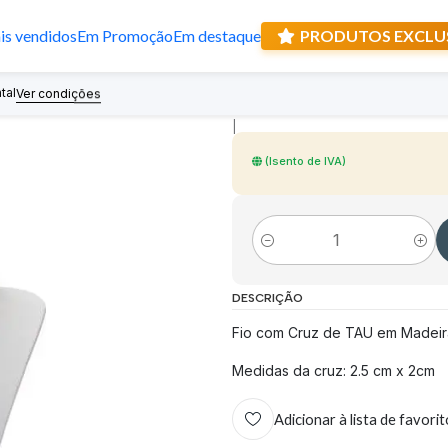
s vendidos
Em Promoção
Em destaque
PRODUTOS EXCLU
Fio com Cruz T
tal
Recebe prese
Ver condições
|
(Isento de IVA)
Quantidade
DESCRIÇÃO
Fio com Cruz de TAU em Madeira
Medidas da cruz: 2.5 cm x 2cm
Adicionar à lista de favori