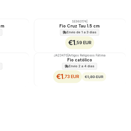
SE960174
|
TOP
cm
Fio Cruz Tau 1.5 cm
Envio de 1 a 3 dias
€1
,59 EUR
JA23470
|
Artigos Religiosos Fátima
DESCONTO
Fio católico
Envio 2 a 4 dias
€1
,73 EUR
€1,80 EUR