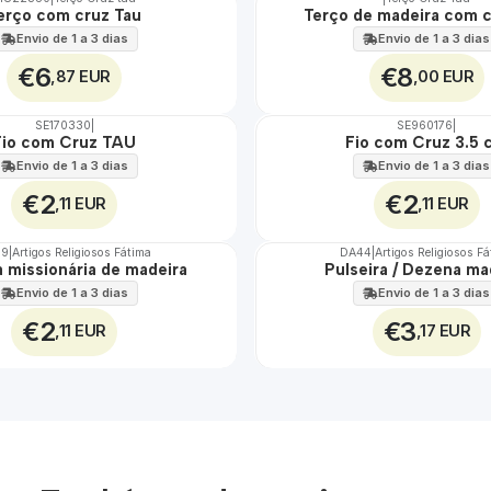
erço com cruz Tau
Terço de madeira com c
Envio de 1 a 3 dias
Envio de 1 a 3 dias
€6
€8
,87 EUR
,00 EUR
SE170330
|
SE960176
|
Fio com Cruz TAU
Fio com Cruz 3.5 
Envio de 1 a 3 dias
Envio de 1 a 3 dias
€2
€2
,11 EUR
,11 EUR
49
|
Artigos Religiosos Fátima
DA44
|
Artigos Religiosos F
a missionária de madeira
Pulseira / Dezena ma
Envio de 1 a 3 dias
Envio de 1 a 3 dias
€2
€3
,11 EUR
,17 EUR