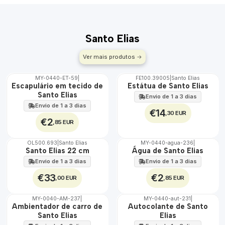
Santo Elias
Ver mais produtos
MY-0440-ET-59
|
FE100.39005
|
Santo Elias
🇵🇹
Escapulário em tecido de
Estátua de Santo Elias
100%
Santo Elias
Envio de 1 a 3 dias
ÁGUA
Envio de 1 a 3 dias
€14
,30 EUR
€2
,85 EUR
OL500.693
|
Santo Elias
MY-0440-agua-236
|
🇵🇹
🇵🇹
Santo Elias 22 cm
Água de Santo Elias
100%
100%
Envio de 1 a 3 dias
Envio de 1 a 3 dias
€33
€2
,00 EUR
,85 EUR
MY-0040-AM-237
|
MY-0440-aut-231
|
🇵🇹
🇵🇹
Ambientador de carro de
Autocolante de Santo
100%
100%
Santo Elias
Elias