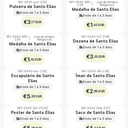
MY-0440-pul-236
|
MY-0040-MP-
Loja de Artigos
|
236
Religiosos
🇵🇹
🇵🇹
Pulseira de Santo Elias
Medalha de Santo Elias
100%
100%
Envio de 1 a 3 dias
Envio de 1 a 3 dias
€3
,17 EUR
€1
,42 EUR
MY-0040-MD-
Loja de artigos
MY-0040-DZ-238
|
|
236
Religiosos
🇵🇹
🇵🇹
Dezena de Santo Elias
Medalha de Santo Elias
100%
100%
Envio de 1 a 3 dias
Envio de 1 a 3 dias
€3
,25 EUR
€1
,42 EUR
MY-0440-esc-236
|
MY-0040-IM-238
|
🇵🇹
🇵🇹
Escapulário de Santo
Íman de Santo Elias
100%
100%
Elias
Envio de 1 a 3 dias
Envio de 1 a 3 dias
€2
,85 EUR
€5
,28 EUR
MY-0040-QP-P526
|
MY-0440-tote-237
|
🇵🇹
🇵🇹
Poster de Santo Elias
Saco de Santo Elias
100%
100%
Envio de 1 a 3 dias
Envio de 1 a 3 dias
,28 EUR
,47 EUR