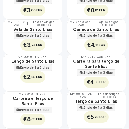
Envio de 1 a 3 dias
Envio de 1 a 3 dias
€3
€0
,66 EUR
,81 EUR
MY-0040-V-
Loja de Artigos
MY-0440-can-
Loja de artigos
|
|
237
Religiosos
236
Religiosos
🇵🇹
🇵🇹
Vela de Santo Elias
Caneca de Santo Elias
100%
100%
Envio de 1 a 3 dias
Envio de 1 a 3 dias
€3
€4
,74 EUR
,12 EUR
MY-0040-LEN-238
|
MY-0040-CAR-237
|
🇵🇹
🇵🇹
Lenço de Santo Elias
Carteira para terço de
100%
100%
Santo Elias
Envio de 1 a 3 dias
Envio de 1 a 3 dias
€2
,85 EUR
€4
,50 EUR
MY-0040-CT-236
|
MY-0040-TMS-
Loja de artigos
|
P526
Religiosos
🇵🇹
🇵🇹
Carteira e Terço de
Terço de Santo Elias
100%
100%
Santo Elias
Envio de 1 a 3 dias
Envio de 1 a 3 dias
€5
,28 EUR
€8
,05 EUR