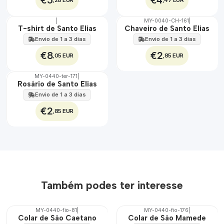
€5
€4
|
MY-0040-CH-161
|
🇵🇹
🇵🇹
T-shirt de Santo Elias
Chaveiro de Santo Elias
100%
100%
Envio de 1 a 3 dias
Envio de 1 a 3 dias
€8
€2
,05 EUR
,85 EUR
MY-0440-ter-171
|
🇵🇹
Rosário de Santo Elias
100%
Envio de 1 a 3 dias
€2
,85 EUR
Também podes ter interesse
MY-0440-fio-81
|
MY-0440-fio-176
|
🇵🇹
🇵🇹
Colar de São Caetano
Colar de São Mamede
100%
100%