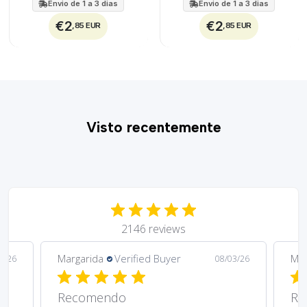
Envio de 1 a 3 dias
Envio de 1 a 3 dias
€2
€2
,85 EUR
,85 EUR
Visto recentemente
2146 reviews
Margarida
Verified Buyer
Mar
5/26
08/03/26
Recomendo
Re