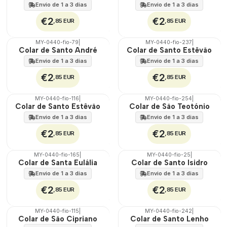
Envio de 1 a 3 dias
Envio de 1 a 3 dias
€2
€2
,85 EUR
,85 EUR
MY-0440-fio-79
|
MY-0440-fio-237
|
🇵🇹
🇵🇹
Colar de Santo André
Colar de Santo Estêvão
100%
100%
Envio de 1 a 3 dias
Envio de 1 a 3 dias
€2
€2
,85 EUR
,85 EUR
MY-0440-fio-116
|
MY-0440-fio-254
|
🇵🇹
🇵🇹
Colar de Santo Estêvão
Colar de São Teotónio
100%
100%
Envio de 1 a 3 dias
Envio de 1 a 3 dias
€2
€2
,85 EUR
,85 EUR
MY-0440-fio-165
|
MY-0440-fio-25
|
🇵🇹
🇵🇹
Colar de Santa Eulália
Colar de Santo Isidro
100%
100%
Envio de 1 a 3 dias
Envio de 1 a 3 dias
€2
€2
,85 EUR
,85 EUR
MY-0440-fio-115
|
MY-0440-fio-242
|
🇵🇹
🇵🇹
Colar de São Cipriano
Colar de Santo Lenho
100%
100%