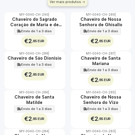
Ver mais produtos
MY-0040-CH-290
|
MY-0040-CH-289
|
🇵🇹
🇵🇹
Chaveiro do Sagrado
Chaveiro de Nossa
100%
100%
Coração de Maria e de
Senhora de Ghisallo
Jesus
Envio de 1 a 3 dias
Envio de 1 a 3 dias
€2
€2
,85 EUR
,85 EUR
MY-0040-CH-288
|
MY-0040-CH-287
|
🇵🇹
🇵🇹
Chaveiro de São Dionísio
Chaveiro de Santa
100%
100%
Mariana
Envio de 1 a 3 dias
Envio de 1 a 3 dias
€2
,85 EUR
€2
,85 EUR
MY-0040-CH-286
|
MY-0040-CH-285
|
🇵🇹
🇵🇹
Chaveiro de Santa
Chaveiro de Nossa
100%
100%
Matilde
Senhora do Vizo
Envio de 1 a 3 dias
Envio de 1 a 3 dias
€2
€2
,85 EUR
,85 EUR
MY-0040-CH-284
|
MY-0040-CH-283
|