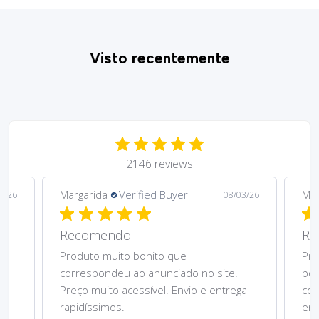
Visto recentemente
2146 reviews
Margarida
Verified Buyer
Mar
5/26
08/03/26
Recomendo
Re
Produto muito bonito que
Pre
correspondeu ao anunciado no site.
bom
Preço muito acessível. Envio e entrega
cor
rapidíssimos.
ent