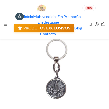
-10%
Início
Mais vendidos
Em Promoção
PT
EUR
Em destaque
Envio actual: 0.00 €
PRODUTOS EXCLUSIVOS
Blog
Contacto