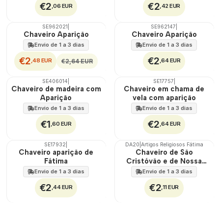
€2
€2
,06 EUR
,42 EUR
SE962021
|
SE962147
|
DESCONTO
Chaveiro Aparição
Chaveiro Aparição
Envio de 1 a 3 dias
Envio de 1 a 3 dias
€2
€2
,48 EUR
,64 EUR
€2,64 EUR
SE406014
|
SE17757
|
Chaveiro de madeira com
Chaveiro em chama de
Aparição
vela com aparição
Envio de 1 a 3 dias
Envio de 1 a 3 dias
€1
€2
,60 EUR
,64 EUR
SE17932
|
DA20
|
Artigos Religiosos Fátima
Chaveiro aparição de
Chaveiro de São
Fátima
Cristóvão e de Nossa
Senhora de Fátima
Envio de 1 a 3 dias
Envio de 1 a 3 dias
€2
€2
,44 EUR
,11 EUR