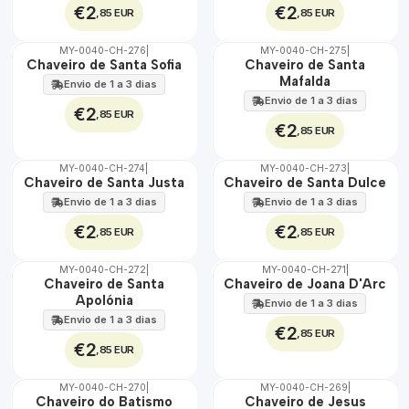
€2
€2
,85 EUR
,85 EUR
MY-0040-CH-276
|
MY-0040-CH-275
|
🇵🇹
🇵🇹
Chaveiro de Santa Sofia
Chaveiro de Santa
100%
100%
Mafalda
Envio de 1 a 3 dias
Envio de 1 a 3 dias
€2
,85 EUR
€2
,85 EUR
MY-0040-CH-274
|
MY-0040-CH-273
|
🇵🇹
🇵🇹
Chaveiro de Santa Justa
Chaveiro de Santa Dulce
100%
100%
Envio de 1 a 3 dias
Envio de 1 a 3 dias
€2
€2
,85 EUR
,85 EUR
MY-0040-CH-272
|
MY-0040-CH-271
|
🇵🇹
🇵🇹
Chaveiro de Santa
Chaveiro de Joana D'Arc
100%
100%
Apolónia
Envio de 1 a 3 dias
Envio de 1 a 3 dias
€2
,85 EUR
€2
,85 EUR
MY-0040-CH-270
|
MY-0040-CH-269
|
🇵🇹
🇵🇹
Chaveiro do Batismo
Chaveiro de Jesus