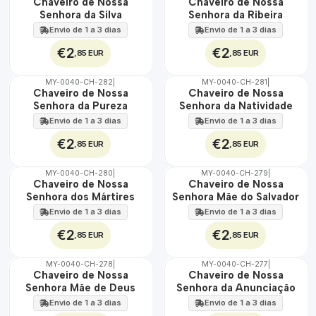
🇵🇹
🇵🇹
Chaveiro de Nossa
Chaveiro de Nossa
100%
100%
Senhora da Silva
Senhora da Ribeira
Envio de 1 a 3 dias
Envio de 1 a 3 dias
€2
€2
,85 EUR
,85 EUR
MY-0040-CH-282
|
MY-0040-CH-281
|
🇵🇹
🇵🇹
Chaveiro de Nossa
Chaveiro de Nossa
100%
100%
Senhora da Pureza
Senhora da Natividade
Envio de 1 a 3 dias
Envio de 1 a 3 dias
€2
€2
,85 EUR
,85 EUR
MY-0040-CH-280
|
MY-0040-CH-279
|
🇵🇹
🇵🇹
Chaveiro de Nossa
Chaveiro de Nossa
100%
100%
Senhora dos Mártires
Senhora Mãe do Salvador
Envio de 1 a 3 dias
Envio de 1 a 3 dias
€2
€2
,85 EUR
,85 EUR
MY-0040-CH-278
|
MY-0040-CH-277
|
🇵🇹
🇵🇹
Chaveiro de Nossa
Chaveiro de Nossa
100%
100%
Senhora Mãe de Deus
Senhora da Anunciação
Envio de 1 a 3 dias
Envio de 1 a 3 dias