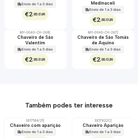
100%
100%
Medinaceli
Envio de 1 a 3 dias
Envio de 1 a 3 dias
€2
,85 EUR
€2
,85 EUR
MY-0040-CH-268
|
MY-0040-CH-267
|
🇵🇹
🇵🇹
Chaveiro de São
Chaveiro de São Tomás
100%
100%
Valentim
de Aquino
Envio de 1 a 3 dias
Envio de 1 a 3 dias
€2
€2
,85 EUR
,85 EUR
Também podes ter interesse
SE17184/21
|
SE17822C
|
Chaveiro com aparição
Chaveiro Aparição
Envio de 1 a 3 dias
Envio de 1 a 3 dias