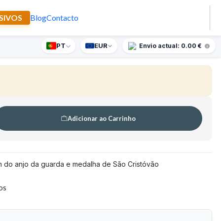
SIVOS
Blog
Contacto
a guarda e São Cristóvão
PT
EUR
nte supresa para encomendas superiores a 90€
Envio actual: 0.00 €
Adicionar ao Carrinho
m do anjo da guarda e medalha de São Cristóvão
tos