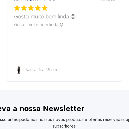
Gostei muito bem lindos 😊
Gostei muito bem lindos 😊
Garrafa de água 100ml
va a nossa Newsletter
sso antecipado aos nossos novos produtos e ofertas reservadas a
subscritores.