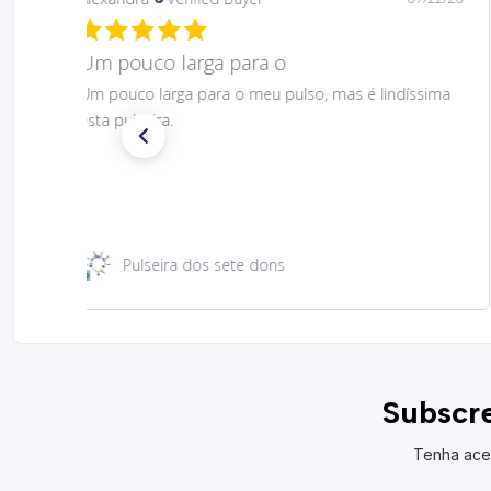
Gostei muito bem linda 😊
Gostei muito bem linda 😊
Santa Rita 49 cm
Subscre
Tenha ace