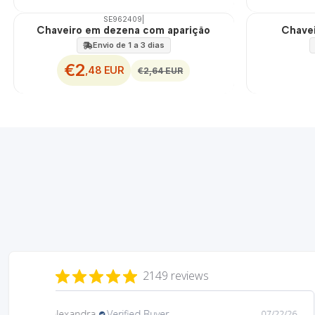
SE962409
|
DESCONTO
Chaveiro em dezena com aparição
Chavei
Envio de 1 a 3 dias
€2
,48 EUR
€2,64 EUR
2149 reviews
Daniela
Verified Buyer
08/06/26