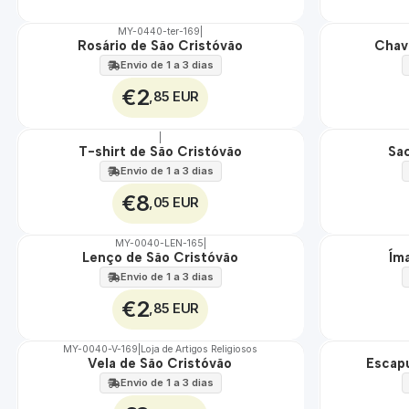
MY-0440-ter-169
|
Rosário de São Cristóvão
Chav
🇵🇹
🇵🇹
100%
100%
Envio de 1 a 3 dias
€2
,85 EUR
|
T-shirt de São Cristóvão
Sa
🇵🇹
🇵🇹
100%
100%
Envio de 1 a 3 dias
€8
,05 EUR
MY-0040-LEN-165
|
Lenço de São Cristóvão
Ím
🇵🇹
🇵🇹
100%
100%
Envio de 1 a 3 dias
€2
,85 EUR
MY-0040-V-169
|
Loja de Artigos Religiosos
Vela de São Cristóvão
Escapu
🇵🇹
🇵🇹
100%
100%
Envio de 1 a 3 dias