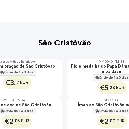
São Cristóvão
Loja de Artigos Religiosos
MY-0040-FM-55
|
m oração de São Cristóvão
Fio e medalha do Papa Dâma
🇵🇹
inoxidável
100%
Envio de 1 a 3 dias
ÁGUA
Envio de 1 a 3 dias
€3
,17 EUR
€5
,28 EUR
MY-0040-MDA-53
|
OL200.441
|
 de aço de São Cristóvão
Íman de São Cristóvão p
Envio de 1 a 3 dias
Envio de 1 a 3 dias
€2
€2
,05 EUR
,00 EUR