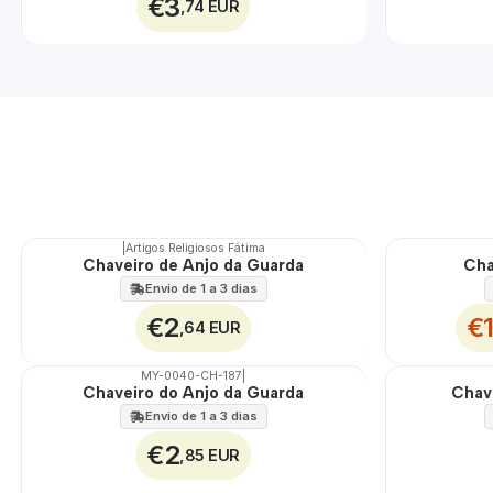
€3
,74 EUR
|
Artigos Religiosos Fátima
DESCONTO
Chaveiro de Anjo da Guarda
Cha
Envio de 1 a 3 dias
€2
€
,64 EUR
MY-0040-CH-187
|
Chaveiro do Anjo da Guarda
Chav
🇵🇹
100%
Envio de 1 a 3 dias
€2
,85 EUR