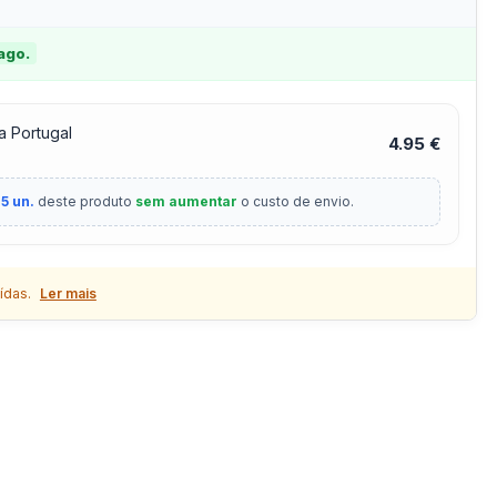
 ago.
a Portugal
4.95 €
5 un.
deste produto
sem aumentar
o custo de envio.
ídas.
Ler mais