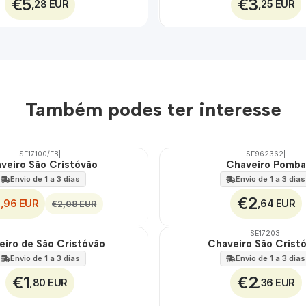
€5
€3
,28 EUR
,25 EUR
Também podes ter interesse
SE17100/FB
|
SE962362
|
veiro São Cristóvão
Chaveiro Pomba
Envio de 1 a 3 dias
Envio de 1 a 3 dias
1
€2
,96 EUR
,64 EUR
€2,08 EUR
|
SE17203
|
TOP
eiro de São Cristóvão
Chaveiro São Crist
Envio de 1 a 3 dias
Envio de 1 a 3 dias
€1
€2
,80 EUR
,36 EUR