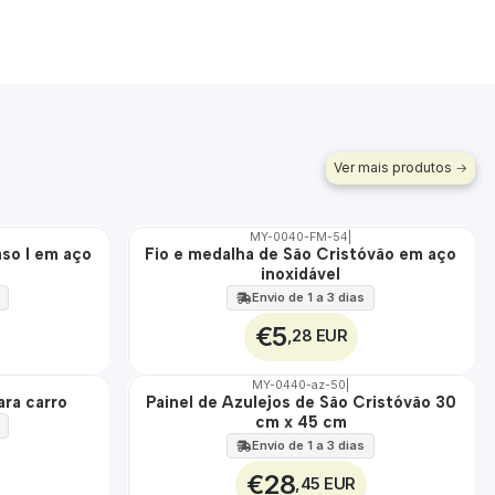
Ver mais produtos
MY-0040-FM-54
|
so I em aço
Fio e medalha de São Cristóvão em aço
🇵🇹
inoxidável
100%
ÁGUA
Envio de 1 a 3 dias
€5
,28 EUR
MY-0440-az-50
|
ara carro
Painel de Azulejos de São Cristóvão 30
🇵🇹
cm x 45 cm
100%
EXT.
Envio de 1 a 3 dias
€28
,45 EUR