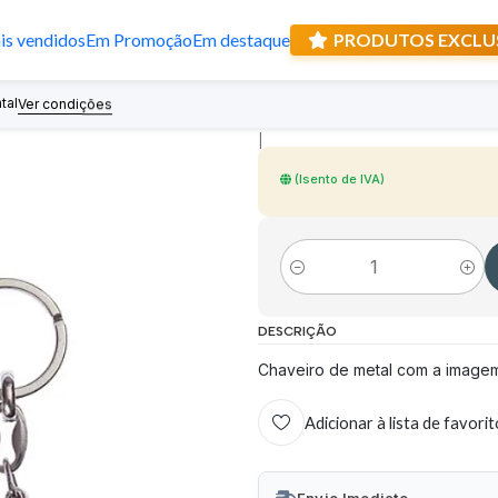
s vendidos
Em Promoção
Em destaque
PRODUTOS EXCLU
Chaveiro anjo d
tal
Recebe prese
Ver condições
|
(Isento de IVA)
Quantidade
DESCRIÇÃO
Chaveiro de metal com a image
Adicionar à lista de favori