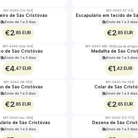
MY-0040-CH-193
|
MY-0440-ET-53
|
eiro de São Cristóvão
Escapulário em tecido de S
🇵🇹
100%
Envio de 1 a 3 dias
Envio de 1 a 3 dias
ÁGUA
€2
€2
,85 EUR
,85 EUR
MY-0440-tote-164
|
MY-0040-MD-166
|
Loja de artigo
co de São Cristóvão
Medalha de São Cris
🇵🇹
100%
Envio de 1 a 3 dias
Envio de 1 a 3 dias
€4
€1
,47 EUR
,42 EUR
MY-0040-IM-165
|
MY-0440-fio-164
|
an de São Cristóvão
Colar de São Crist
🇵🇹
100%
Envio de 1 a 3 dias
Envio de 1 a 3 dias
€2
€2
,85 EUR
,85 EUR
MY-0440-esc-169
|
MY-0040-DZ-172
|
lário de São Cristóvão
Dezena de São Cris
🇵🇹
100%
Envio de 1 a 3 dias
Envio de 1 a 3 dias