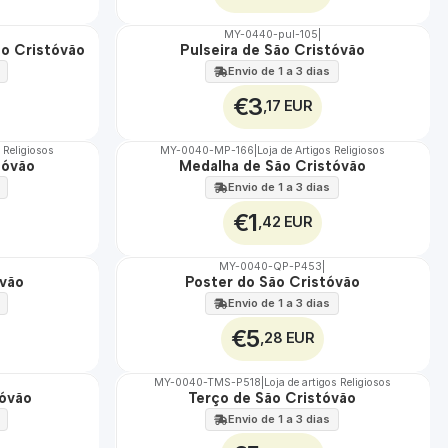
MY-0440-pul-105
|
ão Cristóvão
Pulseira de São Cristóvão
🇵🇹
100%
Envio de 1 a 3 dias
€3
,17 EUR
s Religiosos
MY-0040-MP-166
|
Loja de Artigos Religiosos
tóvão
Medalha de São Cristóvão
🇵🇹
100%
Envio de 1 a 3 dias
€1
,42 EUR
MY-0040-QP-P453
|
óvão
Poster do São Cristóvão
🇵🇹
100%
Envio de 1 a 3 dias
€5
,28 EUR
MY-0040-TMS-P518
|
Loja de artigos Religiosos
tóvão
Terço de São Cristóvão
🇵🇹
100%
Envio de 1 a 3 dias