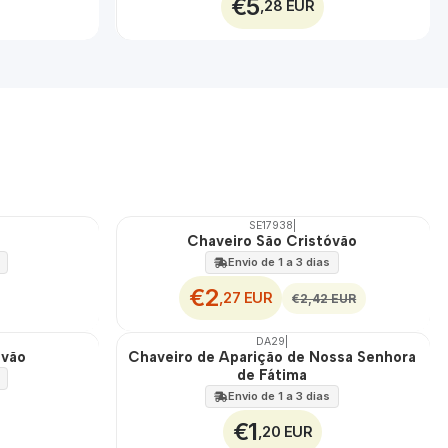
€5
,28 EUR
SE17938
|
DESCONTO
Chaveiro São Cristóvão
Envio de 1 a 3 dias
€2
,27 EUR
€2,42 EUR
DA29
|
óvão
Chaveiro de Aparição de Nossa Senhora
de Fátima
Envio de 1 a 3 dias
€1
,20 EUR