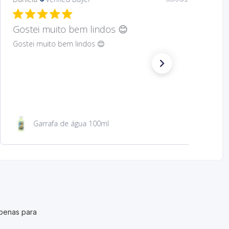
Hard to find Saint
Absolutely wonderful!
São Jacinto 23 cm
penas para