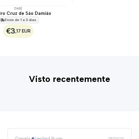
DA8
|
ro Cruz de São Damião
Envio de 1 a 3 dias
€3
,17 EUR
Visto recentemente
Daniela
Verified Buyer
08/06/26