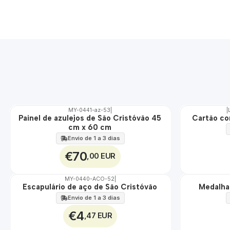
MY-0441-az-53
|
|
Painel de azulejos de São Cristóvão 45
Cartão co
🇵🇹
🇵🇹
cm x 60 cm
100%
100%
EXT.
Envio de 1 a 3 dias
€70
,00 EUR
MY-0440-ACO-52
|
Escapulário de aço de São Cristóvão
Medalha
🇵🇹
🇵🇹
100%
100%
Envio de 1 a 3 dias
ÁGUA
ÁGUA
€4
,47 EUR