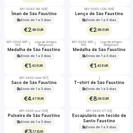
MY-0040-IM-168
|
MY-0040-LEN-168
|
🇵🇹
🇵🇹
Íman de São Faustino
Lenço de São Faustino
100%
100%
Envio de 1 a 3 dias
Envio de 1 a 3 dias
€2
€2
,85 EUR
,85 EUR
MY-0040-MP-
Loja de Artigos
MY-0040-MD-
Loja de artigos
|
|
169
Religiosos
169
Religiosos
🇵🇹
🇵🇹
Medalha de São Faustino
Medalha de São Faustino
100%
100%
Envio de 1 a 3 dias
Envio de 1 a 3 dias
€1
€1
,42 EUR
,42 EUR
MY-0440-tote-167
|
|
🇵🇹
🇵🇹
Saco de São Faustino
T-shirt de São Faustino
100%
100%
Envio de 1 a 3 dias
Envio de 1 a 3 dias
€4
€8
,47 EUR
,05 EUR
MY-0440-pul-108
|
MY-0440-ET-69
|
🇵🇹
🇵🇹
Pulseira de São Faustino
Escapulário em tecido de
100%
100%
Santo Faustino
Envio de 1 a 3 dias
ÁGUA
Envio de 1 a 3 dias
€3
,17 EUR