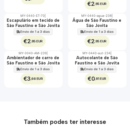
€2
,85 EUR
MY-0440-ET-70
|
MY-0440-agua-238
|
🇵🇹
🇵🇹
Escapulário em tecido de
Água de São Faustino e
100%
100%
São Faustino e São Jovita
São Jovita
ÁGUA
Envio de 1 a 3 dias
Envio de 1 a 3 dias
€2
€2
,85 EUR
,85 EUR
MY-0040-AM-239
|
MY-0440-aut-234
|
🇵🇹
🇵🇹
Ambientador de carro de
Autocolante de São
100%
100%
São Faustino e São Jovita
Faustino e São Jovita
Envio de 1 a 3 dias
Envio de 1 a 3 dias
€3
€0
,66 EUR
,81 EUR
Também podes ter interesse