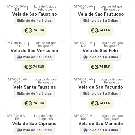
MY-0040-V-
Loja de Artigos
MY-0040-V-
Loja de Artigos
|
|
171
Religiosos
174
Religiosos
🇵🇹
🇵🇹
Vela de São Faustino
Vela de São Frutuoso
100%
100%
Envio de 1 a 3 dias
Envio de 1 a 3 dias
€3
€3
,74 EUR
,74 EUR
MY-0040-V-
Loja de Artigos
MY-0040-V-
Loja de Artigos
|
|
251
Religiosos
172
Religiosos
🇵🇹
🇵🇹
Vela de São Veríssimo
Vela de São Félix
100%
100%
Envio de 1 a 3 dias
Envio de 1 a 3 dias
€3
€3
,74 EUR
,74 EUR
MY-0040-V-
Loja de Artigos
MY-0040-V-
Loja de Artigos
|
|
084
Religiosos
170
Religiosos
🇵🇹
🇵🇹
Vela Santa Faustina
Vela de São Facundo
100%
100%
Envio de 1 a 3 dias
Envio de 1 a 3 dias
€3
€3
,74 EUR
,74 EUR
MY-0040-V-
Loja de Artigos
MY-0040-V-
Loja de Artigos
|
|
115
Religiosos
180
Religiosos
🇵🇹
🇵🇹
Vela de São Cipriano
Vela de São Mamede
100%
100%
Envio de 1 a 3 dias
Envio de 1 a 3 dias