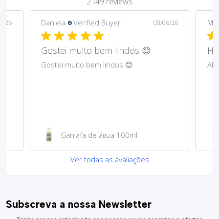
2149 reviews
Daniela
Verified Buyer
Ma
6/26
08/06/26
Gostei muito bem lindos 😊
Har
Gostei muito bem lindos 😊
Abs
Garrafa de água 100ml
Ver todas as avaliações
Subscreva a nossa Newsletter