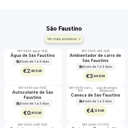
São Faustino
Ver mais produtos
MY-0440-agua-166
|
MY-0040-AM-168
|
🇵🇹
🇵🇹
Água de São Faustino
Ambientador de carro de
100%
100%
São Faustino
Envio de 1 a 3 dias
Envio de 1 a 3 dias
€2
,85 EUR
€3
,66 EUR
MY-0440-aut-165
|
MY-0440-can-
Loja de artigos
|
169
Religiosos
🇵🇹
🇵🇹
Autocolante de São
Caneca de São Faustino
100%
100%
Faustino
Envio de 1 a 3 dias
Envio de 1 a 3 dias
€4
,12 EUR
€0
,81 EUR
MY-0040-CAR-199
|
MY-0040-CT-175
|