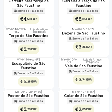
🇵🇹
🇵🇹
Carteira para terço de
Carteira e Terço de São
100%
100%
São Faustino
Faustino
Envio de 1 a 3 dias
Envio de 1 a 3 dias
€4
€8
,50 EUR
,05 EUR
MY-0040-TMS-
Loja de artigos
MY-0040-DZ-174
|
|
P452
Religiosos
🇵🇹
🇵🇹
Dezena de São Faustino
Terço de São Faustino
100%
100%
Envio de 1 a 3 dias
Envio de 1 a 3 dias
€3
,25 EUR
€5
,28 EUR
MY-0440-esc-171
|
MY-0040-V-
Loja de Artigos
|
171
Religiosos
🇵🇹
🇵🇹
Escapulário de São
Vela de São Faustino
100%
100%
Faustino
Envio de 1 a 3 dias
Envio de 1 a 3 dias
€3
,74 EUR
€5
,28 EUR
MY-0040-QP-P456
|
MY-0440-fio-167
|
🇵🇹
🇵🇹
Poster de São Faustino
Colar de São Faustino
100%
100%
Envio de 1 a 3 dias
Envio de 1 a 3 dias
€5
€2
,28 EUR
,85 EUR