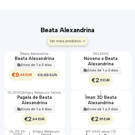
Beata Alexandrina
Ver mais produtos
|
Beata Alexandrina
PA22956
|
DESCONTO
Beata Alexandrina
Novena a Beata
Alexandrina
Envio de 1 a 3 dias
Envio de 1 a 3 dias
€9
,48 EUR
€9,98 EUR
€2
,11 EUR
OL25195
|
Artigos Religiosos Fátima
|
Não Disponível
Pagela de Beata
Íman 3D Beata
Alexandrina
Alexandrina
Envio de 1 a 3 dias
Envio de 1 a 3 dias
€2
€2
,64 EUR
,91 EUR
OL-115.40-
Artigos Religiosos
MY-0440-agua-73
|
|
25100
Fátima