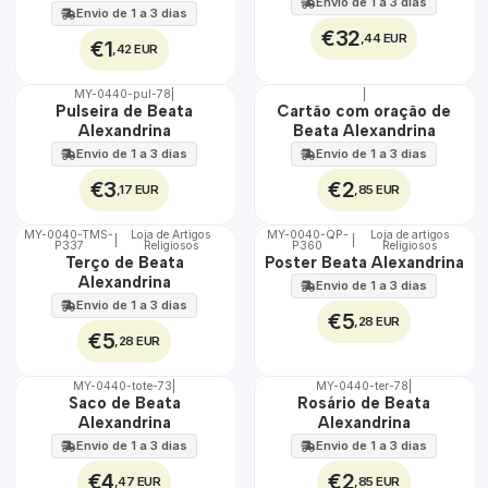
Envio de 1 a 3 dias
Envio de 1 a 3 dias
€32
,44 EUR
€1
,42 EUR
MY-0440-pul-78
|
|
🇵🇹
🇵🇹
Pulseira de Beata
Cartão com oração de
100%
100%
Alexandrina
Beata Alexandrina
Envio de 1 a 3 dias
Envio de 1 a 3 dias
€3
€2
,17 EUR
,85 EUR
MY-0040-TMS-
Loja de Artigos
MY-0040-QP-
Loja de artigos
|
|
P337
Religiosos
P360
Religiosos
🇵🇹
🇵🇹
Terço de Beata
Poster Beata Alexandrina
100%
100%
Alexandrina
Envio de 1 a 3 dias
Envio de 1 a 3 dias
€5
,28 EUR
€5
,28 EUR
MY-0440-tote-73
|
MY-0440-ter-78
|
🇵🇹
🇵🇹
Saco de Beata
Rosário de Beata
100%
100%
Alexandrina
Alexandrina
Envio de 1 a 3 dias
Envio de 1 a 3 dias
€4
€2
,47 EUR
,85 EUR