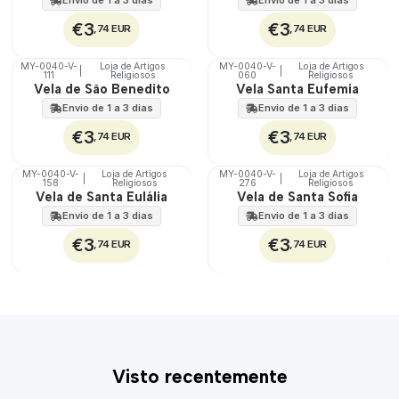
€3
€3
,74 EUR
,74 EUR
MY-0040-V-
Loja de Artigos
MY-0040-V-
Loja de Artigos
|
|
111
Religiosos
060
Religiosos
🇵🇹
🇵🇹
Vela de São Benedito
Vela Santa Eufemia
100%
100%
Envio de 1 a 3 dias
Envio de 1 a 3 dias
€3
€3
,74 EUR
,74 EUR
MY-0040-V-
Loja de Artigos
MY-0040-V-
Loja de Artigos
|
|
158
Religiosos
276
Religiosos
🇵🇹
🇵🇹
Vela de Santa Eulália
Vela de Santa Sofia
100%
100%
Envio de 1 a 3 dias
Envio de 1 a 3 dias
€3
€3
,74 EUR
,74 EUR
Visto recentemente