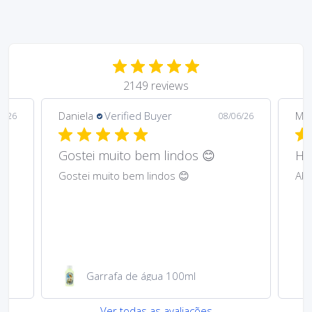
2149 reviews
Daniela
Verified Buyer
Ma
6/26
08/06/26
Gostei muito bem lindos 😊
Har
Gostei muito bem lindos 😊
Abs
Garrafa de água 100ml
Ver todas as avaliações