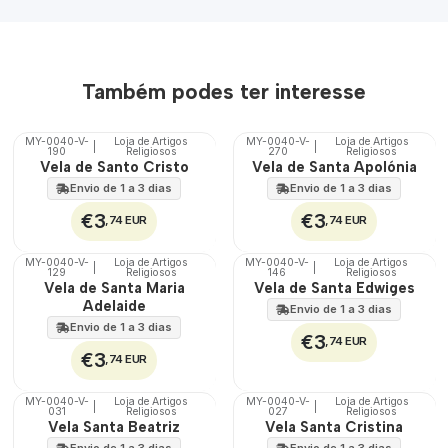
Também podes ter interesse
MY-0040-V-
Loja de Artigos
MY-0040-V-
Loja de Artigos
|
|
190
Religiosos
270
Religiosos
🇵🇹
🇵🇹
Vela de Santo Cristo
Vela de Santa Apolónia
100%
100%
Envio de 1 a 3 dias
Envio de 1 a 3 dias
€3
€3
,74 EUR
,74 EUR
MY-0040-V-
Loja de Artigos
MY-0040-V-
Loja de Artigos
|
|
129
Religiosos
146
Religiosos
🇵🇹
🇵🇹
Vela de Santa Maria
Vela de Santa Edwiges
100%
100%
Adelaide
Envio de 1 a 3 dias
Envio de 1 a 3 dias
€3
,74 EUR
€3
,74 EUR
MY-0040-V-
Loja de Artigos
MY-0040-V-
Loja de Artigos
|
|
031
Religiosos
027
Religiosos
🇵🇹
🇵🇹
Vela Santa Beatriz
Vela Santa Cristina
100%
100%
Envio de 1 a 3 dias
Envio de 1 a 3 dias