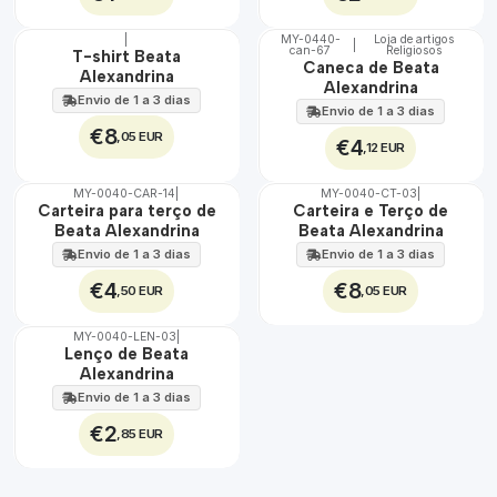
|
MY-0440-
Loja de artigos
|
can-67
Religiosos
🇵🇹
🇵🇹
T-shirt Beata
Caneca de Beata
100%
100%
Alexandrina
Alexandrina
Envio de 1 a 3 dias
Envio de 1 a 3 dias
€8
,05 EUR
€4
,12 EUR
MY-0040-CAR-14
|
MY-0040-CT-03
|
🇵🇹
🇵🇹
Carteira para terço de
Carteira e Terço de
100%
100%
Beata Alexandrina
Beata Alexandrina
Envio de 1 a 3 dias
Envio de 1 a 3 dias
€4
€8
,50 EUR
,05 EUR
MY-0040-LEN-03
|
🇵🇹
Lenço de Beata
100%
Alexandrina
Envio de 1 a 3 dias
€2
,85 EUR