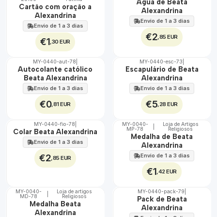
🇵🇹
Água de Beata
Cartão com oração a
100%
Alexandrina
Alexandrina
Envio de 1 a 3 dias
Envio de 1 a 3 dias
€2
,85 EUR
€1
,30 EUR
MY-0440-aut-78
|
MY-0440-esc-73
|
🇵🇹
🇵🇹
Autocolante católico
Escapulário de Beata
100%
100%
Beata Alexandrina
Alexandrina
Envio de 1 a 3 dias
Envio de 1 a 3 dias
€0
€5
,81 EUR
,28 EUR
MY-0440-fio-78
|
MY-0040-
Loja de Artigos
|
MP-78
Religiosos
🇵🇹
🇵🇹
Colar Beata Alexandrina
Medalha de Beata
100%
100%
Envio de 1 a 3 dias
Alexandrina
€2
Envio de 1 a 3 dias
,85 EUR
€1
,42 EUR
MY-0040-
Loja de artigos
MY-0440-pack-79
|
|
MD-78
Religiosos
🇵🇹
🇵🇹
Pack de Beata
Medalha Beata
100%
100%
Alexandrina
Alexandrina