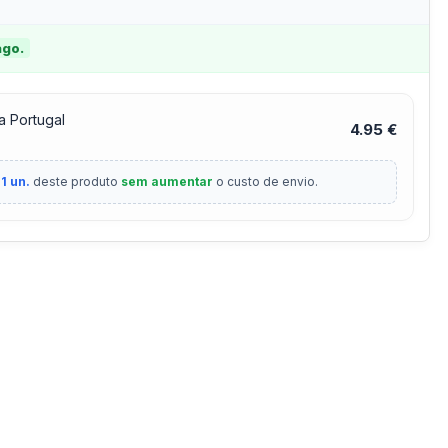
ago.
a Portugal
4.95 €
1 un.
deste produto
sem aumentar
o custo de envio.