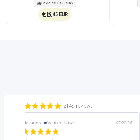
Envio de 1 a 3 dias
€8
,45 EUR
2149 reviews
Daniela
Verified Buyer
08/06/26