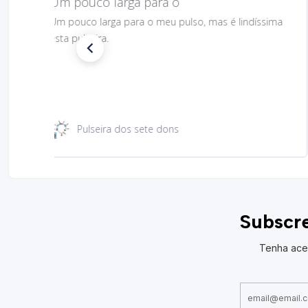
Gostei muito bem linda 😊
Gostei muito bem linda 😊
Santa Rita 49 cm
Subscre
Tenha ace