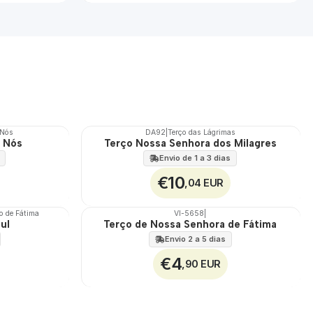
 Nós
DA92
|
Terço das Lágrimas
e Nós
Terço Nossa Senhora dos Milagres
Envio de 1 a 3 dias
€10
,04 EUR
o de Fátima
VI-5658
|
zul
Terço de Nossa Senhora de Fátima
🇵🇹
100%
Envio 2 a 5 dias
€4
,90 EUR