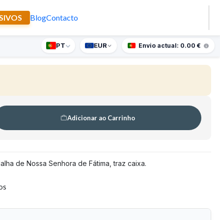
SIVOS
Blog
Contacto
PT
EUR
nte supresa para encomendas superiores a 90€
Envio actual: 0.00 €
Adicionar ao Carrinho
lha de Nossa Senhora de Fátima, traz caixa.
tos