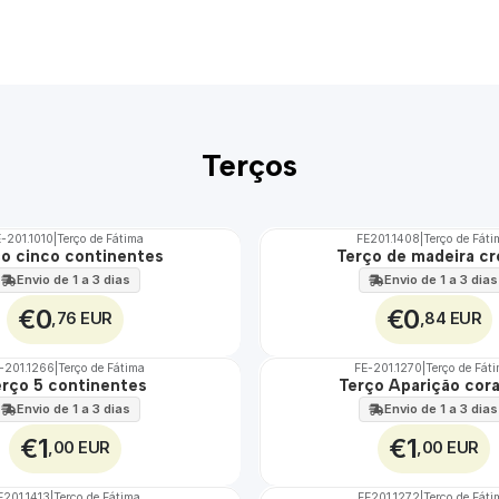
Terços
-201.1010
|
Terço de Fátima
FE201.1408
|
Terço de Fát
Não Disponível
ço cinco continentes
Terço de madeira c
Envio de 1 a 3 dias
Envio de 1 a 3 dias
€0
€0
,76 EUR
,84 EUR
-201.1266
|
Terço de Fátima
FE-201.1270
|
Terço de Fát
erço 5 continentes
Terço Aparição cor
Envio de 1 a 3 dias
Envio de 1 a 3 dias
€1
€1
,00 EUR
,00 EUR
E201.1413
|
Terço de Fátima
FE201.1272
|
Terço de Fáti