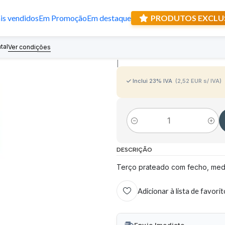
s vendidos
Em Promoção
Em destaque
PRODUTOS EXCLU
Terço prateado
tal
Recebe prese
Ver condições
|
Inclui 23% IVA
(2,52 EUR s/ IVA)
Quantidade
DESCRIÇÃO
Terço prateado com fecho, meda
Adicionar à lista de favori