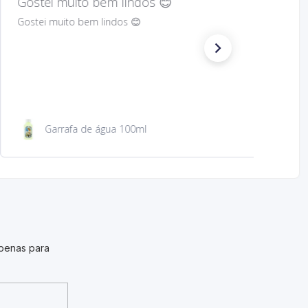
Hard to find Saint
Absolutely wonderful!
São Jacinto 23 cm
penas para