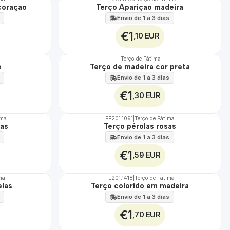
TOP
coração
Terço Aparição madeira
Não Disponível
Envio de 1 a 3 dias
€1
,10 EUR
|
Terço de Fátima
e
Terço de madeira cor preta
Envio de 1 a 3 dias
€1
,30 EUR
ima
FE201.1091
|
Terço de Fátima
sas
Terço pérolas rosas
Envio de 1 a 3 dias
€1
,59 EUR
ima
FE201.1418
|
Terço de Fátima
Não Disponível
elas
Terço colorido em madeira
Envio de 1 a 3 dias
€1
,70 EUR