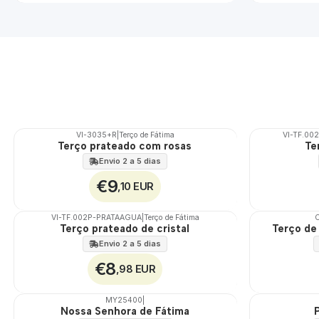
VI-3035+R
|
Terço de Fátima
VI-TF.00
Terço prateado com rosas
Te
🇵🇹
100%
Envio 2 a 5 dias
€9
,10 EUR
VI-TF.002P-PRATAAGUA
|
Terço de Fátima
Terço prateado de cristal
Terço de
Envio 2 a 5 dias
€8
,98 EUR
MY25400
|
Nossa Senhora de Fátima