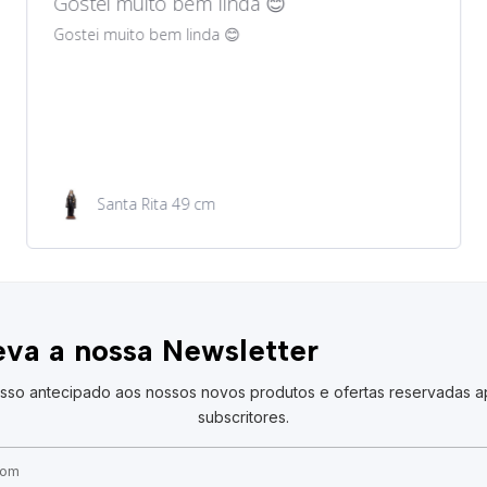
Gostei muito bem lindos 😊
Gostei muito bem lindos 😊
Garrafa de água 100ml
va a nossa Newsletter
sso antecipado aos nossos novos produtos e ofertas reservadas a
subscritores.