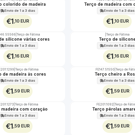
o colorido de madeira
Terço de madeira com 
Envio de 1 a 3 dias
Envio de 1 a 3 dias
€1
€1
,10 EUR
,10 EUR
146.55566
|
Terço de Fátima
|
Terço de Fátima
de silicone várias cores
Terço de silicon
Envio de 1 a 3 dias
Envio de 1 a 3 dias
€1
€1
,16 EUR
,16 EUR
E201.1299
|
Terço de Fátima
FE147.51550
|
Terço de Fát
TOP
o de madeira às cores
Terço cheiro a Ro
Envio de 1 a 3 dias
Envio de 1 a 3 dias
€1
€1
,59 EUR
,59 EUR
E201.1273
|
Terço de Fátima
FE201.1092
|
Terço de Fát
 madeira com coração
Terço pérolas amar
Envio de 1 a 3 dias
Envio de 1 a 3 dias
€1
€1
,59 EUR
,59 EUR