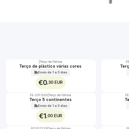
|
Terço de Fátima
FE
TOP
Terço de plástico várias cores
Ter
Envio de 1 a 3 dias
€0
,30 EUR
FE-201.1265
|
Terço de Fátima
FE
TOP
Terço 5 continentes
T
Envio de 1 a 3 dias
€1
,00 EUR
FE201.1229
|
Terço de Fátima
F