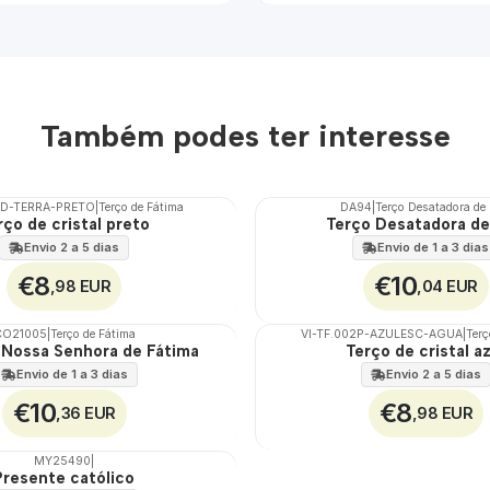
Também podes ter interesse
2D-TERRA-PRETO
|
Terço de Fátima
DA94
|
Terço Desatadora de
rço de cristal preto
Terço Desatadora d
Envio 2 a 5 dias
Envio de 1 a 3 dias
€8
€10
,98 EUR
,04 EUR
CO21005
|
Terço de Fátima
VI-TF.002P-AZULESC-AGUA
|
Terç
 Nossa Senhora de Fátima
Terço de cristal a
Envio de 1 a 3 dias
Envio 2 a 5 dias
€10
€8
,36 EUR
,98 EUR
MY25490
|
Presente católico