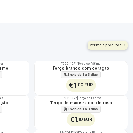
Ver mais produtos
ima
FE201.1271
|
Terço de Fátima
TOP
reme
Terço branco com coração
Envio de 1 a 3 dias
€1
,00 EUR
ima
FE201.1227
|
Terço de Fátima
ação
Terço de madeira cor de rosa
Envio de 1 a 3 dias
€1
,10 EUR
ma
FE-201.1293
|
Terço de Fátima