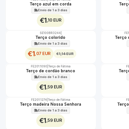
TOP
Terço azul em corda
Terç
Envio de 1 a 3 dias
€1
,10 EUR
SE100BR3244
|
FE
DESCONTO
Terço colorido
Terço 
Envio de 1 a 3 dias
€1
,07 EUR
€1,14 EUR
FE201.1090
|
Terço de Fátima
F
Terço de cordão branco
Terç
Envio de 1 a 3 dias
€1
,59 EUR
FE201.1274
|
Terço de Fátima
F
Não Disponível
Terço madeira Nossa Senhora
Terço
Envio de 1 a 3 dias
€1
,59 EUR