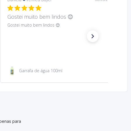
Hard to find Saint
Absolutely wonderful!
São Jacinto 23 cm
penas para