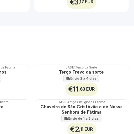
€3
,17 EUR
 de Fátima
JA617
|
Terço da Sorte
hos
Terço Trevo da sorte
Envio 2 a 4 dias
€11
,63 EUR
 Bento
DA20
|
Artigos Religiosos Fátima
to
Chaveiro de São Cristóvão e de Nossa
Senhora de Fátima
Envio de 1 a 3 dias
€2
,11 EUR