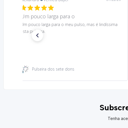
Gostei muito bem linda 😊
Gostei muito bem linda 😊
Santa Rita 49 cm
Subscre
Tenha ace