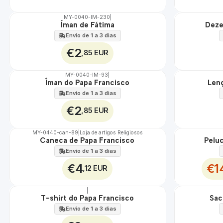
MY-0040-IM-230
|
Íman de Fátima
Deze
🇵🇹
🇵🇹
100%
100%
Envio de 1 a 3 dias
€2
,85 EUR
MY-0040-IM-93
|
Íman do Papa Francisco
Len
🇵🇹
🇵🇹
100%
100%
Envio de 1 a 3 dias
€2
,85 EUR
MY-0440-can-89
|
Loja de artigos Religiosos
DESCONTO
Caneca de Papa Francisco
Pelu
🇵🇹
100%
Envio de 1 a 3 dias
€4
€1
,12 EUR
|
T-shirt do Papa Francisco
Sac
🇵🇹
🇵🇹
100%
100%
Envio de 1 a 3 dias