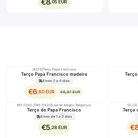
€8
,05 EUR
JA276
|
Terço Papa Francisco
DESCONTO
Terço Papa Francisco madeira
Terço
🇵🇹
100%
Envio 2 a 4 dias
€6
,60 EUR
€6,87 EUR
MY-0040-TMS-P420
|
Loja de Artigos Religiosos
SE-CE
DESCONTO
Terço do Papa Francisco
Terço 
🇵🇹
100%
Envio de 1 a 3 dias
€5
€
,28 EUR