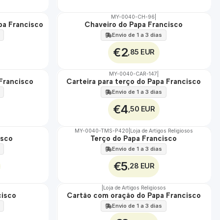
MY-0040-CH-96
|
pa Francisco
Chaveiro do Papa Francisco
🇵🇹
100%
Envio de 1 a 3 dias
€2
,85 EUR
MY-0040-CAR-147
|
 Francisco
Carteira para terço do Papa Francisco
🇵🇹
100%
Envio de 1 a 3 dias
€4
,50 EUR
MY-0040-TMS-P420
|
Loja de Artigos Religiosos
isco
Terço do Papa Francisco
🇵🇹
100%
Envio de 1 a 3 dias
€5
,28 EUR
|
Loja de Artigos Religiosos
cisco
Cartão com oração do Papa Francisco
🇵🇹
100%
Envio de 1 a 3 dias