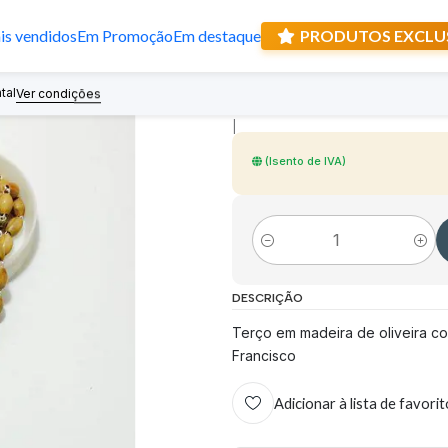
s vendidos
Em Promoção
Em destaque
PRODUTOS EXCLU
Terço Papa Fran
tal
Recebe prese
Ver condições
|
(Isento de IVA)
Quantidade
DESCRIÇÃO
Terço em madeira de oliveira 
Francisco
Adicionar à lista de favori