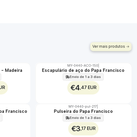
Ver mais produtos
MY-0440-ACO-150
|
 - Madeira
Escapulário de aço do Papa Francisco
🇵🇹
100%
Envio de 1 a 3 dias
ÁGUA
€4
EUR
,47 EUR
MY-0440-pul-217
|
pa Francisco
Pulseira do Papa Francisco
🇵🇹
100%
Envio de 1 a 3 dias
€3
,17 EUR