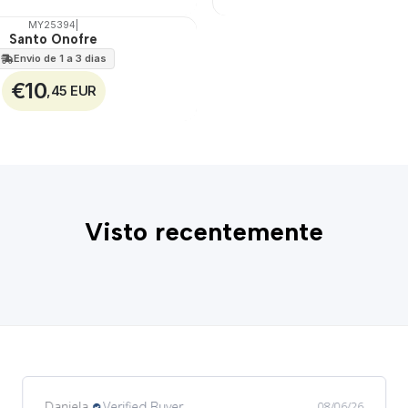
MY25394
|
Santo Onofre
Envio de 1 a 3 dias
€10
,45 EUR
Visto recentemente
Daniela
Verified Buyer
08/06/26