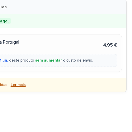
dias
 ago.
a Portugal
4.95 €
4 un.
deste produto
sem aumentar
o custo de envio.
ídas.
Ler mais