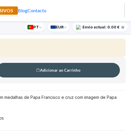
SIVOS
Blog
Contacto
cisco madeira de oliveira
PT
EUR
nte supresa para encomendas superiores a 90€
Envio actual: 0.00 €
Adicionar ao Carrinho
com medalhas de Papa Francisco e cruz com imagem de Papa
tos