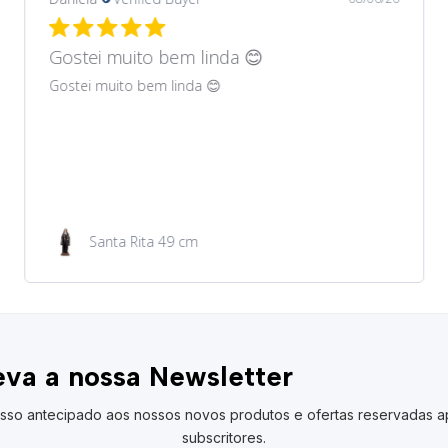
Gostei muito bem lindos 😊
Gostei muito bem lindos 😊
Garrafa de água 100ml
va a nossa Newsletter
sso antecipado aos nossos novos produtos e ofertas reservadas a
subscritores.