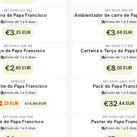
MY-0040-DZ-96
|
MY-0040-AM-91
|
na de Papa Francisco
Ambientador de carro de Pa
🇵🇹
100%
Envio de 1 a 3 dias
Envio de 1 a 3 dias
€3
€3
,25 EUR
,66 EUR
MY-0040-LEN-91
|
MY-0040-CT-94
|
ço de Papa Francisco
Carteira e Terço do Papa
🇵🇹
100%
Envio de 1 a 3 dias
Envio de 1 a 3 dias
€2
€8
,85 EUR
,05 EUR
NI18522
|
MY-0440-pack-150
|
che do Papa Francisco
Pack do Papa Franc
🇵🇹
100%
Envio de 1 a 3 dias
Envio de 1 a 3 dias
4
€32
,23 EUR
,44 EUR
€14,98 EUR
MY-0440-tote-134
|
MY-0040-QP-P429
|
o do Papa Francisco
Poster do Papa Fran
🇵🇹
100%
Envio de 1 a 3 dias
Envio de 1 a 3 dias