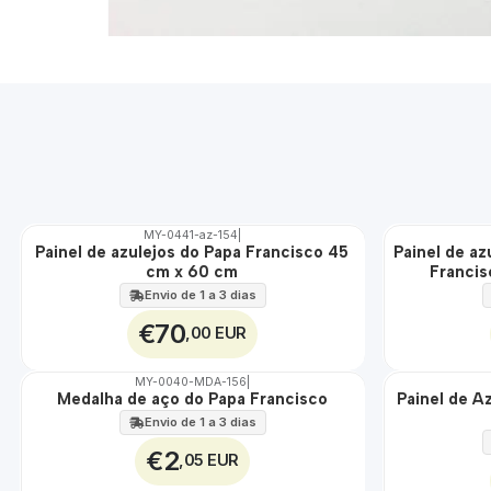
MY-0441-az-154
|
Painel de azulejos do Papa Francisco 45
Painel de az
🇵🇹
🇵🇹
cm x 60 cm
Francis
100%
100%
EXT.
EXT.
Envio de 1 a 3 dias
€70
,00 EUR
MY-0040-MDA-156
|
Medalha de aço do Papa Francisco
Painel de A
🇵🇹
🇵🇹
100%
100%
Envio de 1 a 3 dias
ÁGUA
EXT.
€2
,05 EUR