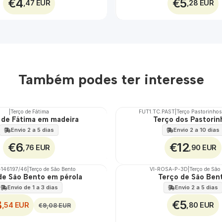
€4
€5
,47 EUR
,28 EUR
Também podes ter interesse
|
Terço de Fátima
FUT1.TC.PAST
|
Terço Pastorinhos
 de Fátima em madeira
Terço dos Pastorin
🇵🇹
100%
Envio 2 a 5 dias
Envio 2 a 10 dias
€6
€12
,76 EUR
,90 EUR
-146197/46
|
Terço de São Bento
VI-ROSA-P-3D
|
Terço de São
de São Bento em pérola
Terço de São Ben
🇵🇹
100%
Envio de 1 a 3 dias
Envio 2 a 5 dias
8
€5
,54 EUR
,80 EUR
€9,08 EUR