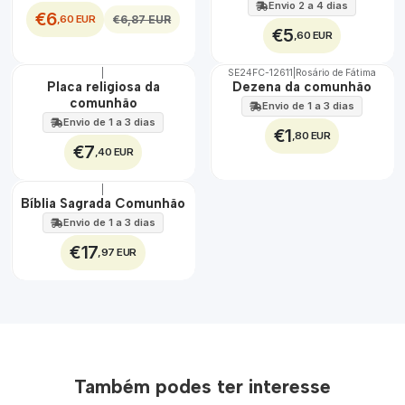
Envio 2 a 4 dias
€6
,60 EUR
€6,87 EUR
€5
,60 EUR
|
SE24FC-12611
|
Rosário de Fátima
TOP
Não Disponível
Placa religiosa da
Dezena da comunhão
comunhão
Envio de 1 a 3 dias
Envio de 1 a 3 dias
€1
,80 EUR
€7
,40 EUR
|
Bíblia Sagrada Comunhão
Envio de 1 a 3 dias
€17
,97 EUR
Também podes ter interesse