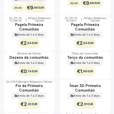
€9
,98 EUR
desde
€9
,98 EUR
desde
OL-115.31-
Artigos Religiosos
OL-115.31-
Artigos Religiosos
|
|
1COM-M
Fátima
1COM-F
Fátima
Pagela Primeira
Pagela Primeira
Comunhão
Comunhão
Envio de 1 a 3 dias
Envio de 1 a 3 dias
€2
€2
,64 EUR
,64 EUR
|
Rosário de Fátima
|
Terço da Comunhão
Dezena da comunhão
Terço da comunhão
Envio de 1 a 3 dias
Envio de 1 a 3 dias
€0
€1
,76 EUR
,98 EUR
OL23502
|
Artigos Religiosos Fátima
|
Fio da Primeira
Íman 3D Primeira
Comunhão
Comunhão
Envio de 1 a 3 dias
Envio de 1 a 3 dias
€2
€2
,20 EUR
,91 EUR