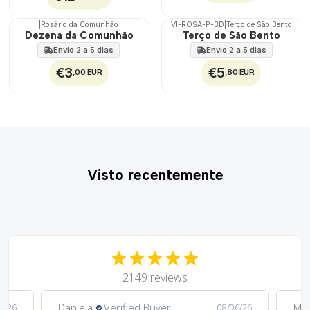
|
Rosário da Comunhão
VI-ROSA-P-3D
|
Terço de São Bento
🇵🇹
🇵🇹
Dezena da Comunhão
Terço de São Bento
100%
100%
Envio 2 a 5 dias
Envio 2 a 5 dias
TOP
€3
€5
,00 EUR
,80 EUR
Visto recentemente
2149 reviews
Daniela
Verified Buyer
Ma
6/26
08/06/26