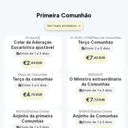
Primeira Comunhão
Ver mais produtos
Ol-euc44
|
VI-3035-COM
|
Terço da Comunhão
🇵🇹
Colar da Adoração
Terço Comunhão
100%
Eucarística ajustável
Envio 2 a 5 dias
Envio de 1 a 3 dias
€7
,40 EUR
€2
,44 EUR
|
Terço da Comunhão
PA82667
|
Não Disponível
🇵🇹
Terço da comunhão
O Ministro extraordinário
100%
da Comunhão
Envio 2 a 5 dias
Envio de 1 a 3 dias
€4
,70 EUR
€7
,72 EUR
NI17430
|
Fatima Online
NI18447
|
Fatima Online
Anjinho da primeira
Anjinho da Comunhão
Comunhão
Envio de 1 a 3 dias
Envio de 1 a 3 dias