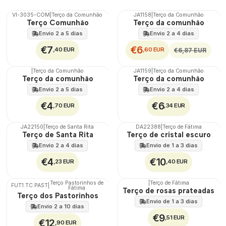
VI-3035-COM
|
Terço da Comunhão
JA1158
|
Terço da Comunhão
DESCONTO
🇵🇹
Terço Comunhão
Terço da comunhão
100%
Envio 2 a 5 dias
Envio 2 a 4 dias
€7
€6
,40 EUR
,60 EUR
€6,87 EUR
|
Terço da Comunhão
JA1159
|
Terço da Comunhão
🇵🇹
Terço da comunhão
Terço da comunhão
100%
Envio 2 a 5 dias
Envio 2 a 4 dias
€4
€6
,70 EUR
,34 EUR
JA22150
|
Terço de Santa Rita
DA22388
|
Terço de Fátima
Terço de Santa Rita
Terço de cristal escuro
Envio 2 a 4 dias
Envio de 1 a 3 dias
€4
€10
,23 EUR
,40 EUR
Terço Pastorinhos de
|
Terço de Fátima
FUT1.TC.PAST
|
Fátima
🇵🇹
Terço de rosas prateadas
Terço dos Pastorinhos
100%
Envio de 1 a 3 dias
Envio 2 a 10 dias
€9
,51 EUR
€12
,90 EUR