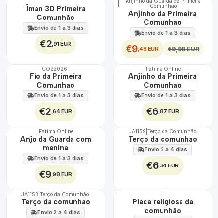
|
Anjinho da Guarda da Primeira
|
DESCONTO
Comunhão
Íman 3D Primeira
Anjinho da Primeira
Comunhão
Comunhão
Envio de 1 a 3 dias
Envio de 1 a 3 dias
€2
,91 EUR
€9
,48 EUR
€9,98 EUR
CO22026
|
|
Fatima Online
Fio da Primeira
Anjinho da Primeira
Comunhão
Comunhão
Envio de 1 a 3 dias
Envio de 1 a 3 dias
€2
€6
,64 EUR
,87 EUR
|
Fatima Online
JA1159
|
Terço da Comunhão
Não Disponível
Anjo da Guarda com
Terço da comunhão
menina
Envio 2 a 4 dias
Envio de 1 a 3 dias
€6
,34 EUR
€9
,98 EUR
JA1158
|
Terço da Comunhão
|
DESCONTO
Terço da comunhão
Placa religiosa da
comunhão
Envio 2 a 4 dias