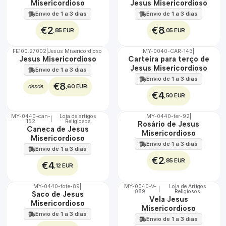
Misericordioso
Jesus Misericordioso
Envio de 1 a 3 dias
Envio de 1 a 3 dias
€2
€8
,85 EUR
,05 EUR
FE100.27002
|
Jesus Misericordioso
MY-0040-CAR-143
|
🇵🇹
Jesus Misericordioso
Carteira para terço de
100%
Jesus Misericordioso
Envio de 1 a 3 dias
Envio de 1 a 3 dias
€8
,60 EUR
desde
€4
,50 EUR
MY-0440-can-
Loja de artigos
MY-0440-ter-92
|
|
152
Religiosos
🇵🇹
🇵🇹
Rosário de Jesus
Caneca de Jesus
100%
100%
Misericordioso
Misericordioso
Envio de 1 a 3 dias
Envio de 1 a 3 dias
€2
,85 EUR
€4
,12 EUR
MY-0440-tote-89
|
MY-0040-V-
Loja de Artigos
|
089
Religiosos
🇵🇹
🇵🇹
Saco de Jesus
Vela Jesus
100%
100%
Misericordioso
Misericordioso
Envio de 1 a 3 dias
Envio de 1 a 3 dias