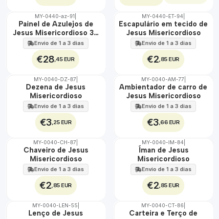
MY-0440-az-91
|
MY-0440-ET-94
|
🇵🇹
🇵🇹
Painel de Azulejos de
Escapulário em tecido de
100%
100%
Jesus Misericordioso 30
Jesus Misericordioso
EXT.
ÁGUA
cm x 45 cm
Envio de 1 a 3 dias
Envio de 1 a 3 dias
€28
€2
,45 EUR
,85 EUR
MY-0040-DZ-87
|
MY-0040-AM-77
|
🇵🇹
🇵🇹
Dezena de Jesus
Ambientador de carro de
100%
100%
Misericordioso
Jesus Misericordioso
Envio de 1 a 3 dias
Envio de 1 a 3 dias
€3
€3
,25 EUR
,66 EUR
MY-0040-CH-87
|
MY-0040-IM-84
|
🇵🇹
🇵🇹
Chaveiro de Jesus
Íman de Jesus
100%
100%
Misericordioso
Misericordioso
Envio de 1 a 3 dias
Envio de 1 a 3 dias
€2
€2
,85 EUR
,85 EUR
MY-0040-LEN-55
|
MY-0040-CT-86
|
🇵🇹
🇵🇹
Lenço de Jesus
Carteira e Terço de
100%
100%