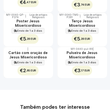
€4
,47 EUR
€3
,74 EUR
MY-0040-QP-
Loja de artigos
MY-0040-TMS-
Loja de artigos
|
|
P376
Religiosos
P381
Religiosos
🇵🇹
🇵🇹
Poster Jesus
Terço Jesus
100%
100%
Misericordioso
Misericordioso
Envio de 1 a 3 dias
Envio de 1 a 3 dias
€5
€5
,28 EUR
,28 EUR
|
MY-0440-pul-89
|
🇵🇹
🇵🇹
Cartão com oração de
Pulseira de Jesus
100%
100%
Jesus Misericordioso
Misericordioso
Envio de 1 a 3 dias
Envio de 1 a 3 dias
€2
€3
,85 EUR
,17 EUR
Também podes ter interesse