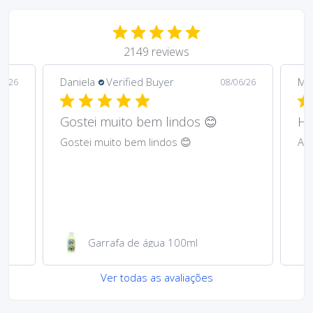
2149 reviews
Daniela
Verified Buyer
Ma
6/26
08/06/26
Gostei muito bem lindos 😊
Har
Gostei muito bem lindos 😊
Abs
Garrafa de água 100ml
Ver todas as avaliações