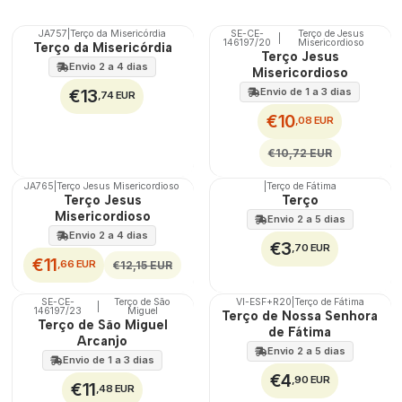
JA757
|
Terço da Misericórdia
SE-CE-
Terço de Jesus
|
DESCONTO
146197/20
Misericordioso
Terço da Misericórdia
Terço Jesus
Envio 2 a 4 dias
Misericordioso
€13
Envio de 1 a 3 dias
,74 EUR
€10
,08 EUR
€10,72 EUR
JA765
|
Terço Jesus Misericordioso
|
Terço de Fátima
DESCONTO
🇵🇹
Terço Jesus
Terço
100%
Misericordioso
Envio 2 a 5 dias
Envio 2 a 4 dias
€3
,70 EUR
€11
,66 EUR
€12,15 EUR
SE-CE-
Terço de São
VI-ESF+R20
|
Terço de Fátima
|
146197/23
Miguel
🇵🇹
Terço de Nossa Senhora
Terço de São Miguel
100%
de Fátima
Arcanjo
Envio 2 a 5 dias
Envio de 1 a 3 dias
€4
,90 EUR
€11
,48 EUR