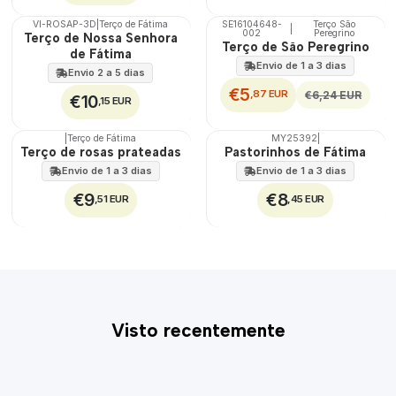
VI-ROSAP-3D
|
Terço de Fátima
SE16104648-
Terço São
|
DESCONTO
002
Peregrino
🇵🇹
Terço de Nossa Senhora
Terço de São Peregrino
100%
de Fátima
Envio de 1 a 3 dias
Envio 2 a 5 dias
€5
,87 EUR
€6,24 EUR
€10
,15 EUR
|
Terço de Fátima
MY25392
|
Terço de rosas prateadas
Pastorinhos de Fátima
Envio de 1 a 3 dias
Envio de 1 a 3 dias
€9
€8
,51 EUR
,45 EUR
Visto recentemente