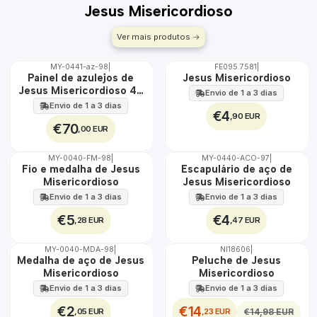
Jesus Misericordioso
Ver mais produtos
MY-0441-az-98
|
FE095.7581
|
🇵🇹
Painel de azulejos de
Jesus Misericordioso
100%
Jesus Misericordioso 45
Envio de 1 a 3 dias
EXT.
cm x 60 cm
Envio de 1 a 3 dias
€4
,90 EUR
€70
,00 EUR
MY-0040-FM-98
|
MY-0440-ACO-97
|
ÁGUA
🇵🇹
Fio e medalha de Jesus
Escapulário de aço de
100%
Misericordioso
Jesus Misericordioso
ÁGUA
Envio de 1 a 3 dias
Envio de 1 a 3 dias
€5
€4
,28 EUR
,47 EUR
MY-0040-MDA-98
|
NI18606
|
DESCONTO
🇵🇹
Medalha de aço de Jesus
Peluche de Jesus
100%
Misericordioso
Misericordioso
ÁGUA
Envio de 1 a 3 dias
Envio de 1 a 3 dias
€2
€14
,05 EUR
,23 EUR
€14,98 EUR