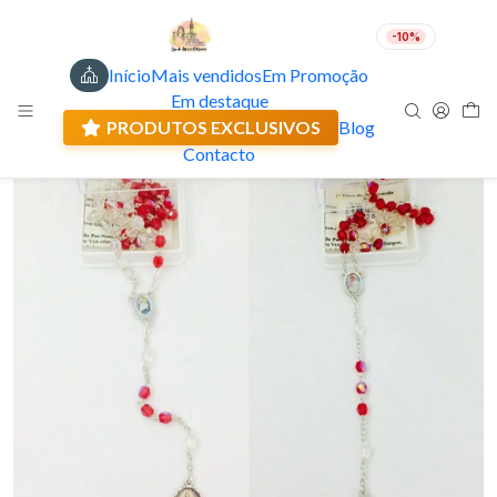
-10%
Início
Mais vendidos
Em Promoção
PT
EUR
Em destaque
Envio actual: 0.00 €
PRODUTOS EXCLUSIVOS
Blog
Contacto