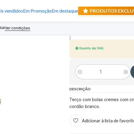
s vendidos
Em Promoção
Em destaque
PRODUTOS EXCLU
Terço com cruz
tal
Recebe prese
Ver condições
|
(Isento de IVA)
Quantidade
DESCRIÇÃO
Terço com bolas cremes com cru
cordão branco.
Adicionar à lista de favori