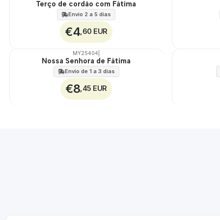
Terço de cordão com Fátima
🇵🇹
100%
Envio 2 a 5 dias
€4
,60 EUR
MY25404
|
Nossa Senhora de Fátima
Envio de 1 a 3 dias
€8
,45 EUR