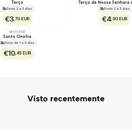
Terço
Terço de Nossa Senhora 
🇵🇹
100%
Envio 2 a 5 dias
Envio 2 a 5 dias
€3
€4
,70 EUR
,90 EUR
MY25394
|
Santo Onofre
Envio de 1 a 3 dias
€10
,45 EUR
Visto recentemente