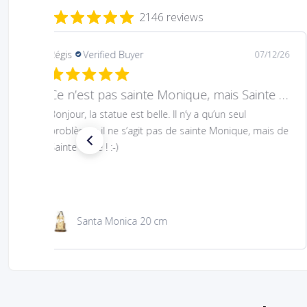
2146 reviews
Mary
Verified Buyer
08/05/26
Hard to find Saint
Absolutely wonderful!
São Jacinto 23 cm