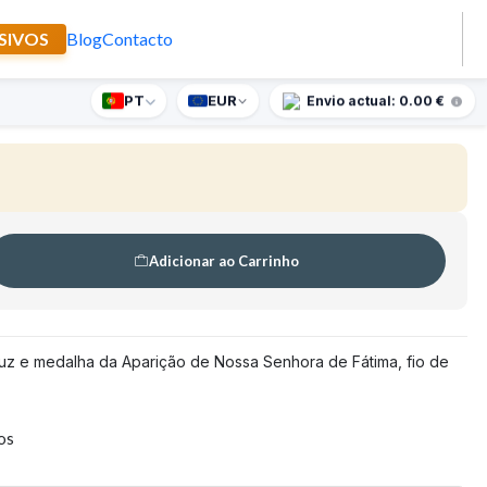
SIVOS
Blog
Contacto
PT
EUR
nte supresa para encomendas superiores a 90€
Envio actual: 0.00 €
Adicionar ao Carrinho
z e medalha da Aparição de Nossa Senhora de Fátima, fio de
tos