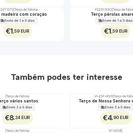
E201.1273
|
Terço de Fátima
FE201.1092
|
Terço de Fát
 madeira com coração
Terço pérolas amar
Envio de 1 a 3 dias
Envio de 1 a 3 dias
€1
€1
,59 EUR
,59 EUR
Também podes ter interesse
|
Terço de Fátima
VI-ESF+R20
|
Terço de Fát
erço vários santos
Terço de Nossa Senhora 
🇵🇹
100%
Envio 2 a 5 dias
Envio 2 a 5 dias
€8
€4
,24 EUR
,90 EUR
|
Terço de Fátima
VI-5658
|