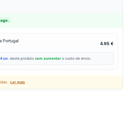
 ago.
a Portugal
4.95 €
4 un.
deste produto
sem aumentar
o custo de envio.
ídas.
Ler mais