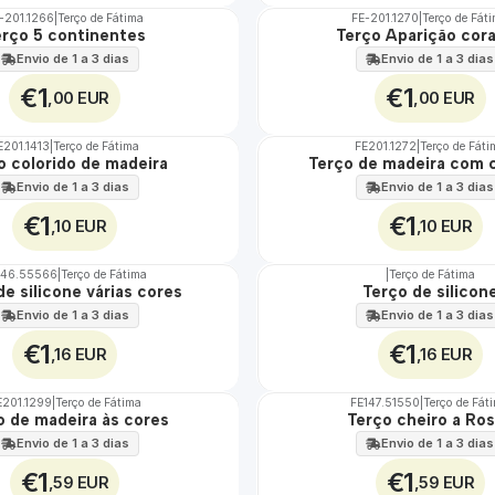
-201.1266
|
Terço de Fátima
FE-201.1270
|
Terço de Fát
erço 5 continentes
Terço Aparição cor
Envio de 1 a 3 dias
Envio de 1 a 3 dias
€1
€1
,00 EUR
,00 EUR
E201.1413
|
Terço de Fátima
FE201.1272
|
Terço de Fáti
o colorido de madeira
Terço de madeira com 
Envio de 1 a 3 dias
Envio de 1 a 3 dias
€1
€1
,10 EUR
,10 EUR
146.55566
|
Terço de Fátima
|
Terço de Fátima
de silicone várias cores
Terço de silicon
Envio de 1 a 3 dias
Envio de 1 a 3 dias
€1
€1
,16 EUR
,16 EUR
E201.1299
|
Terço de Fátima
FE147.51550
|
Terço de Fát
TOP
o de madeira às cores
Terço cheiro a Ro
Envio de 1 a 3 dias
Envio de 1 a 3 dias
€1
€1
,59 EUR
,59 EUR