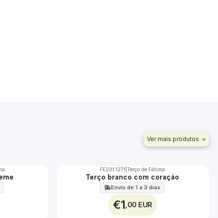
Ver mais produtos
ima
FE201.1271
|
Terço de Fátima
TOP
reme
Terço branco com coração
Envio de 1 a 3 dias
€1
,00 EUR