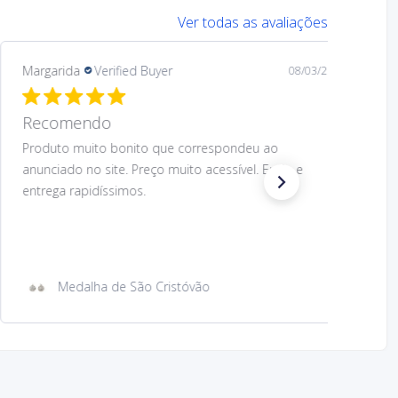
Ver todas as avaliações
Margarida
Verified Buyer
08/03/26
Recomendo.
Preço muito acessível e design muito bom do
produto. O produto correspondeu ao anunciado.
Envio e entrega rapidíssimos. Voltaria a comprar.
Recomendo.
Íman de metal com imagem São Cristóvão