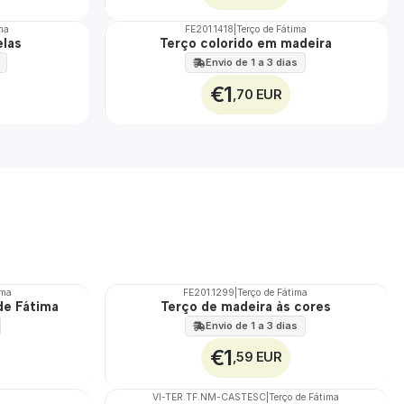
ima
FE201.1418
|
Terço de Fátima
Não Disponível
elas
Terço colorido em madeira
Envio de 1 a 3 dias
€1
,70 EUR
ima
FE201.1299
|
Terço de Fátima
de Fátima
Terço de madeira às cores
Envio de 1 a 3 dias
€1
,59 EUR
VI-TER.TF.NM-CASTESC
|
Terço de Fátima