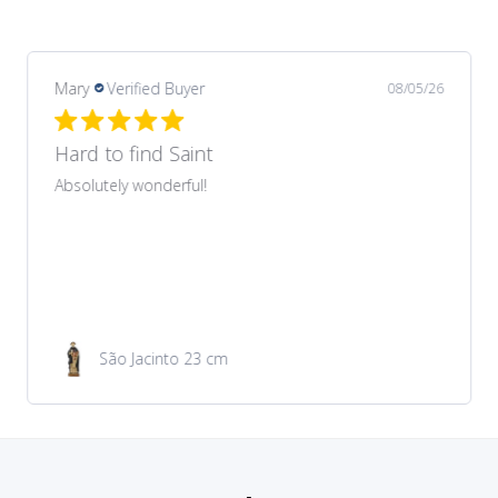
Margarida
Verified Buyer
08/03/26
Recomendo
Produto muito bonito que correspondeu ao
anunciado no site. Preço muito acessível. Envio e
entrega rapidíssimos.
Medalha de São Cristóvão