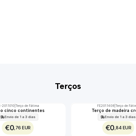
Terços
-201.1010
|
Terço de Fátima
FE201.1408
|
Terço de Fát
Não Disponível
ço cinco continentes
Terço de madeira c
Envio de 1 a 3 dias
Envio de 1 a 3 dias
€0
€0
,76 EUR
,84 EUR