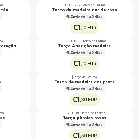
ima
FE201.1227
|
Terço de Fátima
ação
Terço de madeira cor de rosa
Envio de 1 a 3 dias
€1
,10 EUR
ma
FE-201.1293
|
Terço de Fátima
TOP
coração
Terço Aparição madeira
Não Disponível
Envio de 1 a 3 dias
€1
,10 EUR
|
Terço de Fátima
e
Terço de madeira cor preta
Envio de 1 a 3 dias
€1
,30 EUR
ima
FE201.1091
|
Terço de Fátima
sas
Terço pérolas rosas
Envio de 1 a 3 dias
€1
,59 EUR