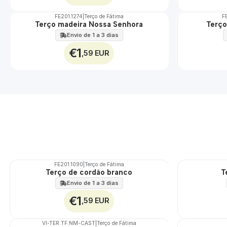
FE201.1274
|
Terço de Fátima
F
Não Disponível
Terço madeira Nossa Senhora
Terço
Envio de 1 a 3 dias
€1
,59 EUR
FE201.1090
|
Terço de Fátima
Terço de cordão branco
T
🇵🇹
100%
Envio de 1 a 3 dias
€1
,59 EUR
VI-TER.TF.NM-CAST
|
Terço de Fátima