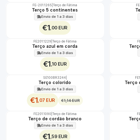
FE-201.1265
|
Terço de Fátima
FE
TOP
Terço 5 continentes
T
Envio de 1 a 3 dias
€1
,00 EUR
FE201.1229
|
Terço de Fátima
F
TOP
Terço azul em corda
Terç
Envio de 1 a 3 dias
€1
,10 EUR
SE100BR3244
|
FE
DESCONTO
Terço colorido
Terço 
Envio de 1 a 3 dias
€1
,07 EUR
€1,14 EUR
FE201.1090
|
Terço de Fátima
F
Terço de cordão branco
Terç
Envio de 1 a 3 dias
€1
,59 EUR