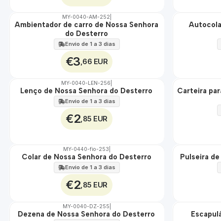
MY-0040-AM-252
|
Ambientador de carro de Nossa Senhora
Autocola
🇵🇹
🇵🇹
do Desterro
100%
100%
Envio de 1 a 3 dias
€3
,66 EUR
MY-0040-LEN-256
|
Lenço de Nossa Senhora do Desterro
Carteira pa
🇵🇹
🇵🇹
100%
100%
Envio de 1 a 3 dias
€2
,85 EUR
MY-0440-fio-253
|
Colar de Nossa Senhora do Desterro
Pulseira d
🇵🇹
🇵🇹
100%
100%
Envio de 1 a 3 dias
€2
,85 EUR
MY-0040-DZ-255
|
Dezena de Nossa Senhora do Desterro
Escapul
🇵🇹
🇵🇹