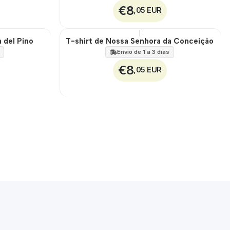
€8
,05 EUR
|
 del Pino
T-shirt de Nossa Senhora da Conceição
🇵🇹
100%
Envio de 1 a 3 dias
€8
,05 EUR