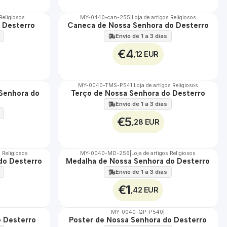
 Religiosos
MY-0440-can-255
|
Loja de artigos Religiosos
 Desterro
Caneca de Nossa Senhora do Desterro
🇵🇹
100%
Envio de 1 a 3 dias
€4
,12 EUR
MY-0040-TMS-P541
|
Loja de artigos Religiosos
 Senhora do
Terço de Nossa Senhora do Desterro
🇵🇹
100%
Envio de 1 a 3 dias
€5
,28 EUR
s Religiosos
MY-0040-MD-256
|
Loja de artigos Religiosos
do Desterro
Medalha de Nossa Senhora do Desterro
🇵🇹
100%
Envio de 1 a 3 dias
€1
,42 EUR
MY-0040-QP-P540
|
o Desterro
Poster de Nossa Senhora do Desterro
🇵🇹