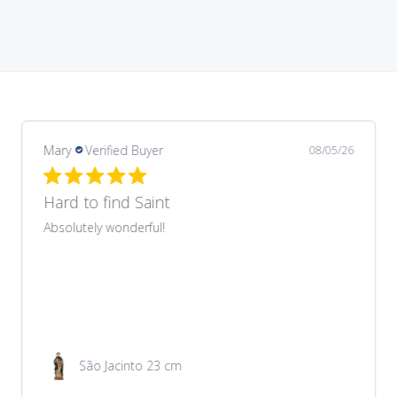
Margarida
Verified Buyer
08/03/26
Recomendo
Produto muito bonito que correspondeu ao
anunciado no site. Preço muito acessível. Envio e
entrega rapidíssimos.
Medalha de São Cristóvão