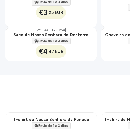
100%
100%
Envio de 1 a 3 dias
€3
,25 EUR
MY-0440-tote-256
|
Saco de Nossa Senhora do Desterro
Chaveiro de
🇵🇹
🇵🇹
100%
100%
Envio de 1 a 3 dias
€4
,47 EUR
|
T-shirt de Nossa Senhora da Peneda
T-shirt de 
🇵🇹
🇵🇹
100%
100%
Envio de 1 a 3 dias