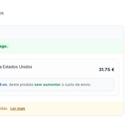
tos
 ago.
a Estados Unidos
31.75 €
4 un.
deste produto
sem aumentar
o custo de envio.
ídas.
Ler mais