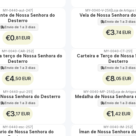
MY-0440-aut-247
|
MY-0040-V-256
|
Loja de Artigos
nte de Nossa Senhora do
Vela de Nossa Senhora do
🇵🇹
Desterro
100%
Envio de 1 a 3 dias
Envio de 1 a 3 dias
€3
,74 EUR
€0
,81 EUR
MY-0040-CAR-252
|
MY-0040-CT-251
|
ra terço de Nossa Senhora do
Carteira e Terço de Nossa
🇵🇹
Desterro
Desterro
100%
Envio de 1 a 3 dias
Envio de 1 a 3 dias
€4
€8
,50 EUR
,05 EUR
MY-0440-pul-251
|
MY-0040-MP-256
|
Loja de Artigo
e Nossa Senhora do Desterro
Medalha de Nossa Senhora 
🇵🇹
100%
Envio de 1 a 3 dias
Envio de 1 a 3 dias
€3
€1
,17 EUR
,42 EUR
MY-0440-esc-257
|
MY-0040-IM-252
|
ário de Nossa Senhora do
Íman de Nossa Senhora d
🇵🇹