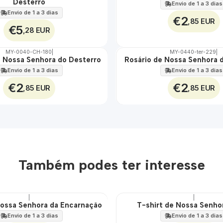
Desterro
100%
Envio de 1 a 3 dias
Envio de 1 a 3 dias
€2
,85 EUR
€5
,28 EUR
MY-0040-CH-180
|
MY-0440-ter-229
|
 Nossa Senhora do Desterro
Rosário de Nossa Senhora 
🇵🇹
100%
Envio de 1 a 3 dias
Envio de 1 a 3 dias
€2
€2
,85 EUR
,85 EUR
Também podes ter interesse
|
|
Nossa Senhora da Encarnação
T-shirt de Nossa Senho
🇵🇹
100%
Envio de 1 a 3 dias
Envio de 1 a 3 dias