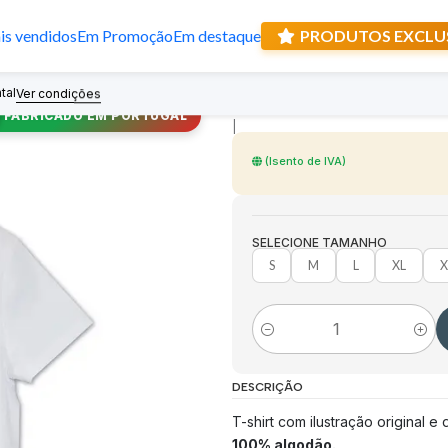
s vendidos
Em Promoção
Em destaque
PRODUTOS EXCLU
T-shirt de Noss
tal
Recebe prese
Ver condições
FABRICADO EM PORTUGAL
|
(Isento de IVA)
SELECIONE TAMANHO
S
M
L
XL
X
Quantidade
DESCRIÇÃO
T-shirt com ilustração original 
100% algodão.