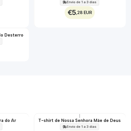
100%
Envio de 1 a 3 dias
€5
,28 EUR
do Desterro
|
ra do Ar
T-shirt de Nossa Senhora Mãe de Deus
🇵🇹
100%
Envio de 1 a 3 dias