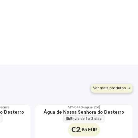
Ver mais produtos
 Fátima
MY-0440-agua-251
|
o Desterro
Água de Nossa Senhora do Desterro
🇵🇹
100%
Envio de 1 a 3 dias
€2
,85 EUR