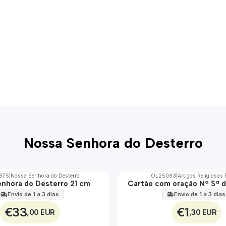
Nossa Senhora do Desterro
975
|
Nossa Senhora do Desterro
OL25093
|
Artigos Religiosos
nhora do Desterro 21 cm
Cartão com oração Nª Sª d
Envio de 1 a 3 dias
Envio de 1 a 3 dias
€33
€1
,00 EUR
,30 EUR