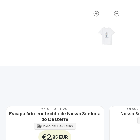
MY-0440-ET-201
|
OL500.
Escapulário em tecido de Nossa Senhora
Nossa Se
🇵🇹
🇵🇹
do Desterro
100%
100%
ÁGUA
Envio de 1 a 3 dias
€2
,85 EUR