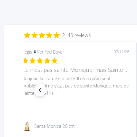
2146 reviews
Mary
Verified Buyer
08/05/26
Hard to find Saint
Absolutely wonderful!
São Jacinto 23 cm