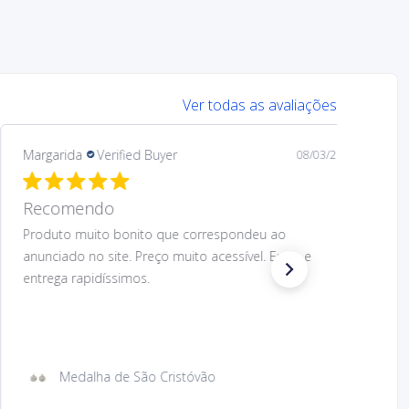
Ver todas as avaliações
Margarida
Verified Buyer
08/03/26
Recomendo.
Preço muito acessível e design muito bom do
produto. O produto correspondeu ao anunciado.
Envio e entrega rapidíssimos. Voltaria a comprar.
Recomendo.
Íman de metal com imagem São Cristóvão