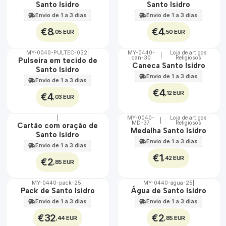
100%
100%
Santo Isidro
Santo Isidro
Envio de 1 a 3 dias
Envio de 1 a 3 dias
€8
€4
,05 EUR
,50 EUR
MY-0040-PULTEC-032
|
MY-0440-
Loja de artigos
|
can-30
Religiosos
🇵🇹
🇵🇹
Pulseira em tecido de
Caneca Santo Isidro
100%
100%
Santo Isidro
Envio de 1 a 3 dias
Envio de 1 a 3 dias
€4
,12 EUR
€4
,03 EUR
|
MY-0040-
Loja de artigos
|
MD-37
Religiosos
🇵🇹
🇵🇹
Cartão com oração de
Medalha Santo Isidro
100%
100%
Santo Isidro
Envio de 1 a 3 dias
Envio de 1 a 3 dias
€1
,42 EUR
€2
,85 EUR
MY-0440-pack-25
|
MY-0440-agua-25
|
🇵🇹
🇵🇹
Pack de Santo Isidro
Água de Santo Isidro
100%
100%
Envio de 1 a 3 dias
Envio de 1 a 3 dias
€32
€2
,44 EUR
,85 EUR