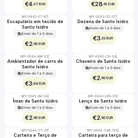
€4
€28
,47 EUR
,45 EUR
MY-0440-ET-87
|
MY-0040-DZ-57
|
🇵🇹
🇵🇹
Escapulário em tecido de
Dezena de Santo Isidro
100%
100%
Santo Isidro
Envio de 1 a 3 dias
ÁGUA
Envio de 1 a 3 dias
€3
,25 EUR
€2
,85 EUR
MY-0040-AM-52
|
MY-0040-CH-54
|
🇵🇹
🇵🇹
Ambientador de carro de
Chaveiro de Santo Isidro
100%
100%
Santo Isidro
Envio de 1 a 3 dias
Envio de 1 a 3 dias
€2
,85 EUR
€3
,66 EUR
MY-0040-IM-54
|
MY-0040-LEN-50
|
🇵🇹
🇵🇹
Íman de Santo Isidro
Lenço de Santo Isidro
100%
100%
Envio de 1 a 3 dias
Envio de 1 a 3 dias
€2
€2
,85 EUR
,85 EUR
MY-0040-CT-31
|
MY-0040-CAR-154
|
🇵🇹
🇵🇹
Carteira e Terço de
Carteira para terço de