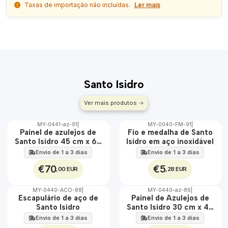
Taxas de importação não incluídas.
Ler mais
Santo Isidro
Ver mais produtos
MY-0441-az-91
|
MY-0040-FM-91
|
ÁGUA
🇵🇹
Painel de azulejos de
Fio e medalha de Santo
100%
Santo Isidro 45 cm x 60
Isidro em aço inoxidável
EXT.
cm
Envio de 1 a 3 dias
Envio de 1 a 3 dias
€70
€5
,00 EUR
,28 EUR
MY-0440-ACO-88
|
MY-0440-az-86
|
🇵🇹
🇵🇹
Escapulário de aço de
Painel de Azulejos de
100%
100%
Santo Isidro
Santo Isidro 30 cm x 45
ÁGUA
EXT.
cm
Envio de 1 a 3 dias
Envio de 1 a 3 dias