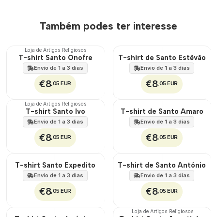
Também podes ter interesse
|
Loja de Artigos Religiosos
|
🇵🇹
🇵🇹
T-shirt Santo Onofre
T-shirt de Santo Estêvão
100%
100%
Envio de 1 a 3 dias
Envio de 1 a 3 dias
€8
€8
,05 EUR
,05 EUR
|
Loja de Artigos Religiosos
|
🇵🇹
🇵🇹
T-shirt Santo Ivo
T-shirt de Santo Amaro
100%
100%
Envio de 1 a 3 dias
Envio de 1 a 3 dias
€8
€8
,05 EUR
,05 EUR
|
|
🇵🇹
🇵🇹
T-shirt Santo Expedito
T-shirt de Santo António
100%
100%
Envio de 1 a 3 dias
Envio de 1 a 3 dias
€8
€8
,05 EUR
,05 EUR
|
|
Loja de Artigos Religiosos