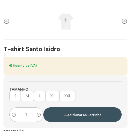
T-shirt Santo Isidro
|
(Isento de IVA)
TAMANHO
S
M
L
XL
XXL
Adicionar ao Carrinho
Quantidade