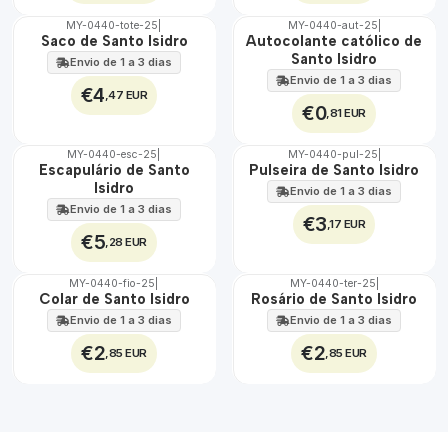
MY-0440-tote-25
|
MY-0440-aut-25
|
🇵🇹
🇵🇹
Saco de Santo Isidro
Autocolante católico de
100%
100%
Santo Isidro
Envio de 1 a 3 dias
Envio de 1 a 3 dias
€4
,47 EUR
€0
,81 EUR
MY-0440-esc-25
|
MY-0440-pul-25
|
🇵🇹
🇵🇹
Escapulário de Santo
Pulseira de Santo Isidro
100%
100%
Isidro
Envio de 1 a 3 dias
Envio de 1 a 3 dias
€3
,17 EUR
€5
,28 EUR
MY-0440-fio-25
|
MY-0440-ter-25
|
🇵🇹
🇵🇹
Colar de Santo Isidro
Rosário de Santo Isidro
100%
100%
Envio de 1 a 3 dias
Envio de 1 a 3 dias
€2
€2
,85 EUR
,85 EUR