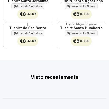
🇵🇹
🇵🇹
T-shirt Santo Jerónimo
T-shirt Santo Agostinho
100%
100%
Envio de 1 a 3 dias
Envio de 1 a 3 dias
€8
€8
,05 EUR
,05 EUR
|
|
Loja de Artigos Religiosos
🇵🇹
🇵🇹
T-shirt de São Bento
T-shirt Santo Humberto
100%
100%
Envio de 1 a 3 dias
Envio de 1 a 3 dias
€8
€8
,05 EUR
,05 EUR
Visto recentemente