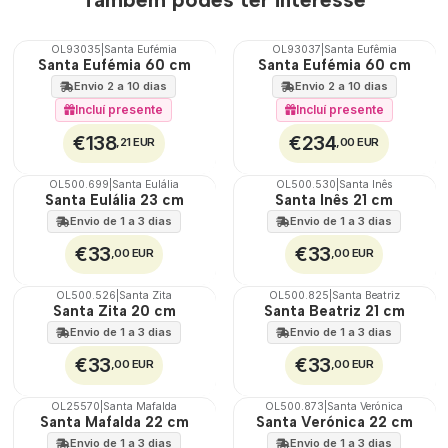
OL93035
|
Santa Eufémia
OL93037
|
Santa Eufêmia
🇵🇹
🇵🇹
Santa Eufémia 60 cm
Santa Eufémia 60 cm
100%
100%
Envio 2 a 10 dias
Envio 2 a 10 dias
Incluí presente
Incluí presente
€138
€234
,21 EUR
,00 EUR
OL500.699
|
Santa Eulália
OL500.530
|
Santa Inês
🇵🇹
🇵🇹
Santa Eulália 23 cm
Santa Inês 21 cm
100%
100%
Envio de 1 a 3 dias
Envio de 1 a 3 dias
€33
€33
,00 EUR
,00 EUR
OL500.526
|
Santa Zita
OL500.825
|
Santa Beatriz
🇵🇹
🇵🇹
Santa Zita 20 cm
Santa Beatriz 21 cm
100%
100%
Envio de 1 a 3 dias
Envio de 1 a 3 dias
€33
€33
,00 EUR
,00 EUR
OL25570
|
Santa Mafalda
OL500.873
|
Santa Verónica
🇵🇹
🇵🇹
Santa Mafalda 22 cm
Santa Verónica 22 cm
100%
100%
Envio de 1 a 3 dias
Envio de 1 a 3 dias