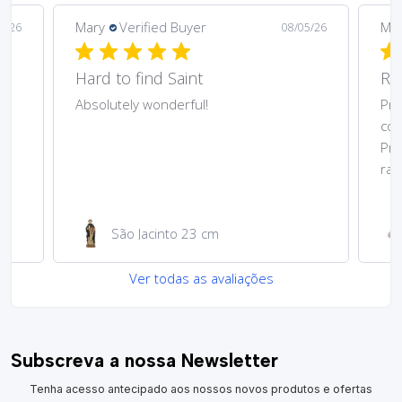
Margarida
Verified Buyer
Mar
5/26
08/03/26
Recomendo
Re
Produto muito bonito que
Pre
correspondeu ao anunciado no site.
bom
Preço muito acessível. Envio e entrega
cor
rapidíssimos.
ent
Medalha de São Cristóvão
Ver todas as avaliações
Subscreva a nossa Newsletter
Tenha acesso antecipado aos nossos novos produtos e ofertas