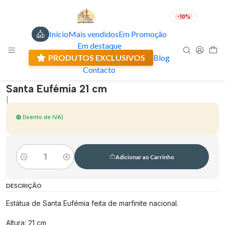
-10%
Início
Mais vendidos
Em Promoção
PT
EUR
Em destaque
Envio actual: 0.00 €
🇵🇹
FABRICADO EM PORTUGAL
PRODUTOS EXCLUSIVOS
Blog
Contacto
Santa Eufémia 21 cm
|
(Isento de IVA)
Adicionar ao Carrinho
Quantidade
DESCRIÇÃO
Estátua de Santa Eufémia feita de marfinite nacional.
Altura: 21 cm