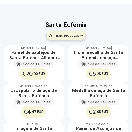
Santa Eufémia
Ver mais produtos
MY-0441-az-68
|
MY-0040-FM-68
|
ÁGUA
🇵🇹
Painel de azulejos de
Fio e medalha de Santa
100%
Santa Eufémia 45 cm x
Eufémia em aço
EXT.
60 cm
inoxidável
Envio de 1 a 3 dias
Envio de 1 a 3 dias
€70
€5
,00 EUR
,28 EUR
MY-0440-ACO-65
|
MY-0040-MDA-65
|
🇵🇹
🇵🇹
Escapulário de aço de
Medalha de aço de Santa
100%
100%
Santa Eufémia
Eufémia
ÁGUA
ÁGUA
Envio de 1 a 3 dias
Envio de 1 a 3 dias
€4
€2
,47 EUR
,05 EUR
NI18194
|
MY-0440-az-62
|
Não Disponível
🇵🇹
Imagem de Santa
Painel de Azulejos de
100%