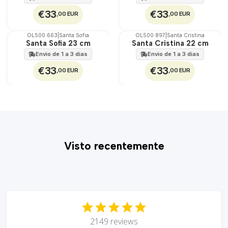
€33
€33
,00 EUR
,00 EUR
OL500.663
|
Santa Sofia
OL500.897
|
Santa Cristina
🇵🇹
🇵🇹
Santa Sofia 23 cm
Santa Cristina 22 cm
100%
100%
Envio de 1 a 3 dias
Envio de 1 a 3 dias
€33
€33
,00 EUR
,00 EUR
Visto recentemente
2149 reviews