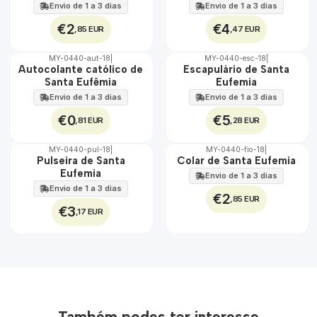
Envio de 1 a 3 dias
Envio de 1 a 3 dias
€2
€4
,85 EUR
,47 EUR
MY-0440-aut-18
|
MY-0440-esc-18
|
🇵🇹
🇵🇹
Autocolante católico de
Escapulário de Santa
100%
100%
Santa Eufêmia
Eufemia
Envio de 1 a 3 dias
Envio de 1 a 3 dias
€0
€5
,81 EUR
,28 EUR
MY-0440-pul-18
|
MY-0440-fio-18
|
🇵🇹
🇵🇹
Pulseira de Santa
Colar de Santa Eufemia
100%
100%
Eufemia
Envio de 1 a 3 dias
Envio de 1 a 3 dias
€2
,85 EUR
€3
,17 EUR
Também podes ter interesse