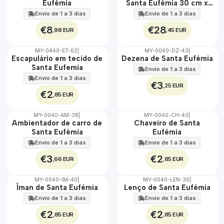
Eufémia
Santa Eufémia 30 cm x
EXT.
45 cm
Envio de 1 a 3 dias
Envio de 1 a 3 dias
€8
€28
,98 EUR
,45 EUR
MY-0440-ET-62
|
MY-0040-DZ-43
|
🇵🇹
🇵🇹
Escapulário em tecido de
Dezena de Santa Eufémia
100%
100%
Santa Eufemia
Envio de 1 a 3 dias
ÁGUA
Envio de 1 a 3 dias
€3
,25 EUR
€2
,85 EUR
MY-0040-AM-38
|
MY-0040-CH-40
|
🇵🇹
🇵🇹
Ambientador de carro de
Chaveiro de Santa
100%
100%
Santa Eufémia
Eufémia
Envio de 1 a 3 dias
Envio de 1 a 3 dias
€3
€2
,66 EUR
,85 EUR
MY-0040-IM-40
|
MY-0040-LEN-36
|
🇵🇹
🇵🇹
Íman de Santa Eufémia
Lenço de Santa Eufémia
100%
100%
Envio de 1 a 3 dias
Envio de 1 a 3 dias
€2
€2
,85 EUR
,85 EUR