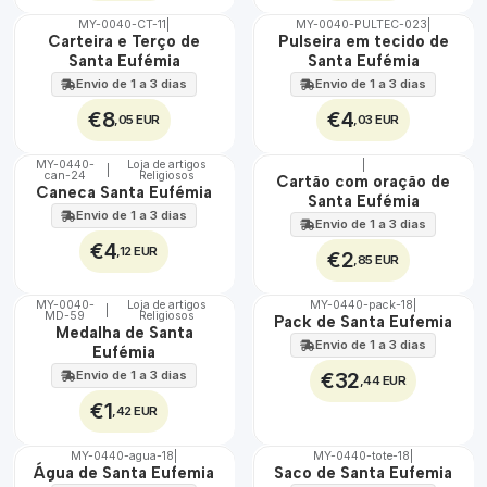
MY-0040-CT-11
|
MY-0040-PULTEC-023
|
🇵🇹
🇵🇹
Carteira e Terço de
Pulseira em tecido de
100%
100%
Santa Eufémia
Santa Eufémia
Envio de 1 a 3 dias
Envio de 1 a 3 dias
€8
€4
,05 EUR
,03 EUR
MY-0440-
Loja de artigos
|
|
can-24
Religiosos
🇵🇹
🇵🇹
Cartão com oração de
Caneca Santa Eufémia
100%
100%
Santa Eufémia
Envio de 1 a 3 dias
Envio de 1 a 3 dias
€4
,12 EUR
€2
,85 EUR
MY-0040-
Loja de artigos
MY-0440-pack-18
|
|
MD-59
Religiosos
🇵🇹
🇵🇹
Pack de Santa Eufemia
Medalha de Santa
100%
100%
Envio de 1 a 3 dias
Eufémia
Envio de 1 a 3 dias
€32
,44 EUR
€1
,42 EUR
MY-0440-agua-18
|
MY-0440-tote-18
|
🇵🇹
🇵🇹
Água de Santa Eufemia
Saco de Santa Eufemia
100%
100%