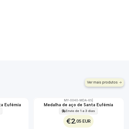
Ver mais produtos
MY-0040-MDA-65
|
ta Eufémia
Medalha de aço de Santa Eufémia
🇵🇹
100%
Envio de 1 a 3 dias
ÁGUA
€2
,05 EUR