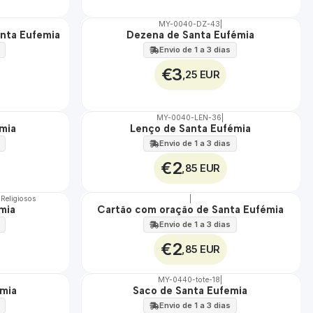
MY-0040-DZ-43
|
anta Eufemia
Dezena de Santa Eufémia
🇵🇹
100%
Envio de 1 a 3 dias
€3
,25 EUR
MY-0040-LEN-36
|
émia
Lenço de Santa Eufémia
🇵🇹
100%
Envio de 1 a 3 dias
€2
,85 EUR
 Religiosos
|
mia
Cartão com oração de Santa Eufémia
🇵🇹
100%
Envio de 1 a 3 dias
€2
,85 EUR
MY-0440-tote-18
|
emia
Saco de Santa Eufemia
🇵🇹
100%
Envio de 1 a 3 dias