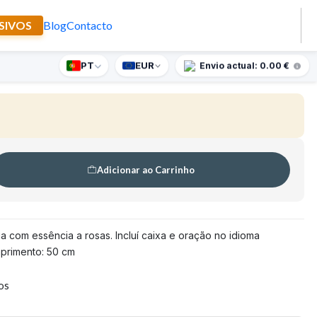
SIVOS
Blog
Contacto
a Eufemia
PT
EUR
nte supresa para encomendas superiores a 90€
Envio actual: 0.00 €
🇵🇹
FABRICADO EM PORTUGAL
Adicionar ao Carrinho
a com essência a rosas. Incluí caixa e oração no idioma
primento: 50 cm
tos