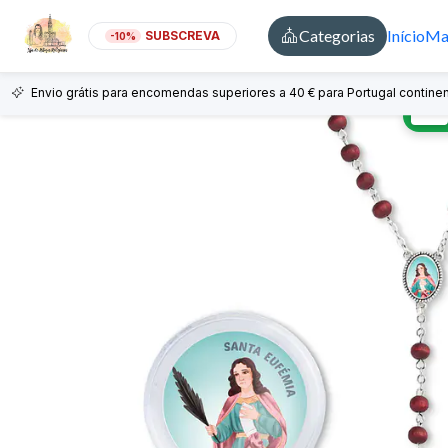
Categorias
Início
Mai
SUBSCREVA
-10%
Envio grátis para encomendas superiores a 40 € para Portugal continen
🇵🇹