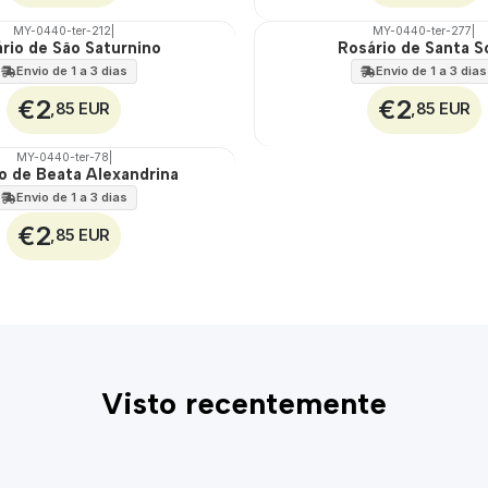
MY-0440-ter-212
|
MY-0440-ter-277
|
rio de São Saturnino
Rosário de Santa So
🇵🇹
100%
Envio de 1 a 3 dias
Envio de 1 a 3 dias
€2
€2
,85 EUR
,85 EUR
MY-0440-ter-78
|
o de Beata Alexandrina
Envio de 1 a 3 dias
€2
,85 EUR
Visto recentemente