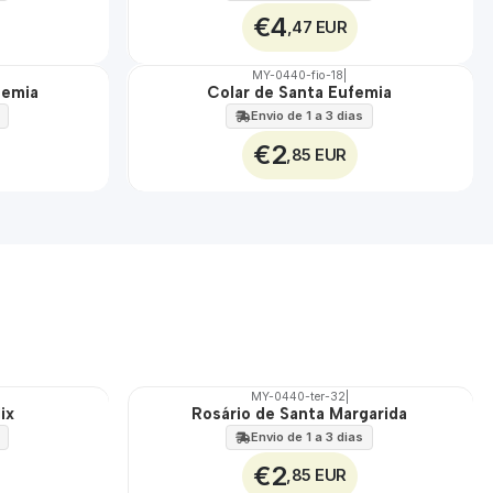
€4
,47 EUR
MY-0440-fio-18
|
femia
Colar de Santa Eufemia
🇵🇹
100%
Envio de 1 a 3 dias
€2
,85 EUR
MY-0440-ter-32
|
ix
Rosário de Santa Margarida
🇵🇹
100%
Envio de 1 a 3 dias
€2
,85 EUR