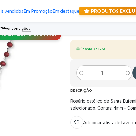
s vendidos
Em Promoção
Em destaque
PRODUTOS EXCLU
Rosário de Sant
tal
Recebe prese
Ver condições
FABRICADO EM PORTUGAL
|
(Isento de IVA)
Quantidade
DESCRIÇÃO
Rosário católico de Santa Eufemi
selecionado. Contas: 4mm - Com
Adicionar à lista de favori