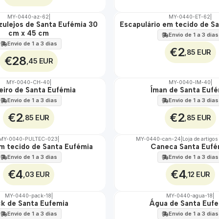
MY-0440-az-62
|
MY-0440-ET-62
|
zulejos de Santa Eufémia 30
Escapulário em tecido de S
🇵🇹
cm x 45 cm
100%
Envio de 1 a 3 dias
ÁGUA
Envio de 1 a 3 dias
€2
,85 EUR
€28
,45 EUR
MY-0040-CH-40
|
MY-0040-IM-40
|
eiro de Santa Eufémia
Íman de Santa Euf
🇵🇹
100%
Envio de 1 a 3 dias
Envio de 1 a 3 dias
€2
€2
,85 EUR
,85 EUR
MY-0040-PULTEC-023
|
MY-0440-can-24
|
Loja de artigos
em tecido de Santa Eufémia
Caneca Santa Eufé
🇵🇹
100%
Envio de 1 a 3 dias
Envio de 1 a 3 dias
€4
€4
,03 EUR
,12 EUR
MY-0440-pack-18
|
MY-0440-agua-18
|
k de Santa Eufemia
Água de Santa Euf
🇵🇹
100%
Envio de 1 a 3 dias
Envio de 1 a 3 dias