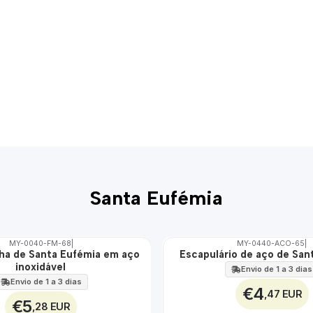
Santa Eufémia
MY-0040-FM-68
|
MY-0440-ACO-65
|
lha de Santa Eufémia em aço
Escapulário de aço de San
🇵🇹
inoxidável
100%
Envio de 1 a 3 dias
ÁGUA
Envio de 1 a 3 dias
€4
,47 EUR
€5
,28 EUR