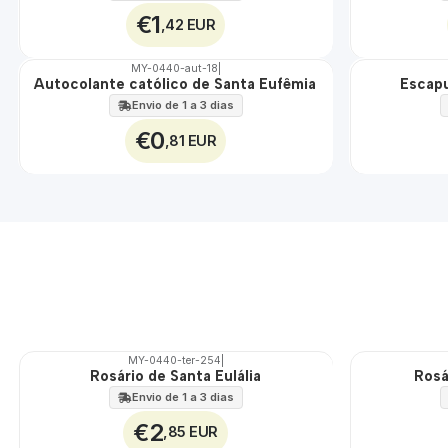
€1
,42 EUR
MY-0440-aut-18
|
Autocolante católico de Santa Eufêmia
Escapu
🇵🇹
🇵🇹
100%
100%
Envio de 1 a 3 dias
€0
,81 EUR
MY-0440-ter-254
|
Rosário de Santa Eulália
Rosá
🇵🇹
🇵🇹
100%
100%
Envio de 1 a 3 dias
€2
,85 EUR