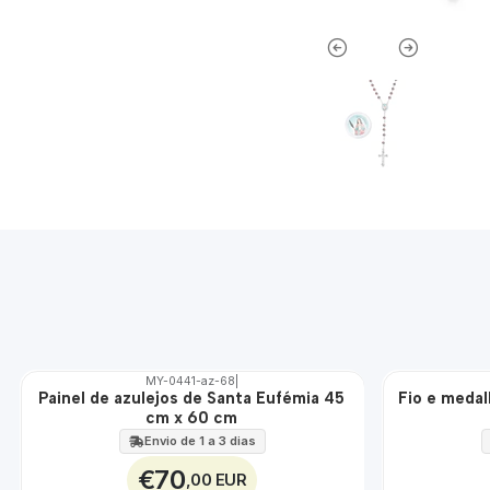
MY-0441-az-68
|
ÁGUA
Painel de azulejos de Santa Eufémia 45
Fio e meda
🇵🇹
cm x 60 cm
100%
EXT.
Envio de 1 a 3 dias
€70
,00 EUR