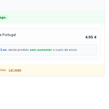
 ago.
a Portugal
4.95 €
3 un.
deste produto
sem aumentar
o custo de envio.
ídas.
Ler mais