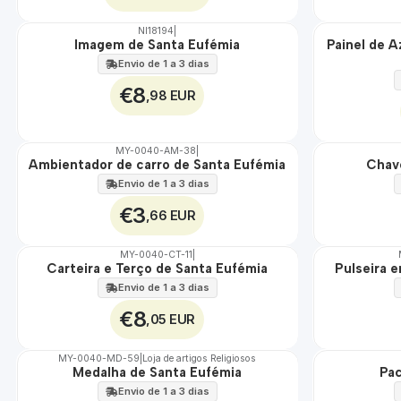
NI18194
|
Não Disponível
Imagem de Santa Eufémia
Painel de A
🇵🇹
100%
Envio de 1 a 3 dias
EXT.
€8
,98 EUR
MY-0040-AM-38
|
Ambientador de carro de Santa Eufémia
Chav
🇵🇹
🇵🇹
100%
100%
Envio de 1 a 3 dias
€3
,66 EUR
MY-0040-CT-11
|
Carteira e Terço de Santa Eufémia
Pulseira 
🇵🇹
🇵🇹
100%
100%
Envio de 1 a 3 dias
€8
,05 EUR
MY-0040-MD-59
|
Loja de artigos Religiosos
Medalha de Santa Eufémia
Pac
🇵🇹
🇵🇹
100%
100%
Envio de 1 a 3 dias