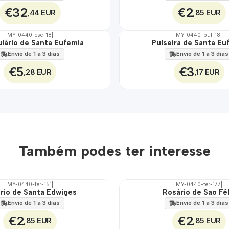
€32
€2
,44 EUR
,85 EUR
MY-0440-esc-18
|
MY-0440-pul-18
|
lário de Santa Eufemia
Pulseira de Santa Eu
🇵🇹
100%
Envio de 1 a 3 dias
Envio de 1 a 3 dias
€5
€3
,28 EUR
,17 EUR
Também podes ter interesse
MY-0440-ter-151
|
MY-0440-ter-177
|
rio de Santa Edwiges
Rosário de São Fél
🇵🇹
100%
Envio de 1 a 3 dias
Envio de 1 a 3 dias
€2
€2
,85 EUR
,85 EUR