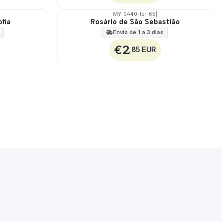
MY-0440-ter-65
|
fia
Rosário de São Sebastião
🇵🇹
100%
Envio de 1 a 3 dias
€2
,85 EUR