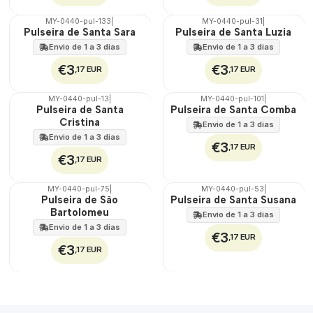
MY-0440-pul-133
|
MY-0440-pul-31
|
🇵🇹
🇵🇹
Pulseira de Santa Sara
Pulseira de Santa Luzia
100%
100%
Envio de 1 a 3 dias
Envio de 1 a 3 dias
€3
€3
,17 EUR
,17 EUR
MY-0440-pul-13
|
MY-0440-pul-101
|
🇵🇹
🇵🇹
Pulseira de Santa
Pulseira de Santa Comba
100%
100%
Cristina
Envio de 1 a 3 dias
Envio de 1 a 3 dias
€3
,17 EUR
€3
,17 EUR
MY-0440-pul-75
|
MY-0440-pul-53
|
🇵🇹
🇵🇹
Pulseira de São
Pulseira de Santa Susana
100%
100%
Bartolomeu
Envio de 1 a 3 dias
Envio de 1 a 3 dias
€3
,17 EUR
€3
,17 EUR