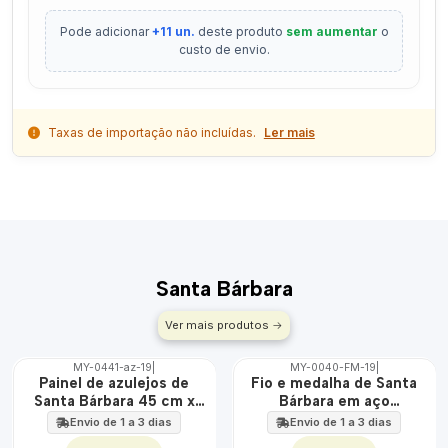
Pode adicionar
+11 un.
deste produto
sem aumentar
o
custo de envio.
Taxas de importação não incluídas.
Ler mais
Santa Bárbara
Ver mais produtos
MY-0441-az-19
|
MY-0040-FM-19
|
🇵🇹
🇵🇹
Painel de azulejos de
Fio e medalha de Santa
100%
100%
Santa Bárbara 45 cm x
Bárbara em aço
EXT.
ÁGUA
60 cm
inoxidável
Envio de 1 a 3 dias
Envio de 1 a 3 dias