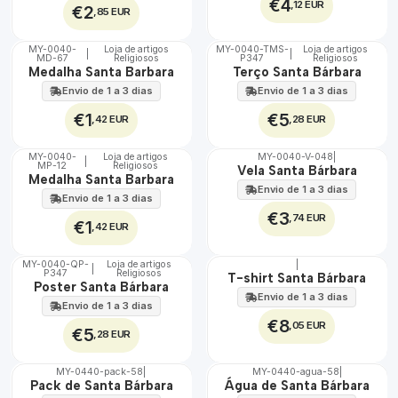
€4
,12 EUR
€2
,85 EUR
MY-0040-
Loja de artigos
MY-0040-TMS-
Loja de artigos
|
|
MD-67
Religiosos
P347
Religiosos
🇵🇹
🇵🇹
Medalha Santa Barbara
Terço Santa Bárbara
100%
100%
Envio de 1 a 3 dias
Envio de 1 a 3 dias
€1
€5
,42 EUR
,28 EUR
MY-0040-
Loja de artigos
MY-0040-V-048
|
|
MP-12
Religiosos
🇵🇹
🇵🇹
Vela Santa Bárbara
Medalha Santa Barbara
100%
100%
Envio de 1 a 3 dias
Envio de 1 a 3 dias
€3
,74 EUR
€1
,42 EUR
MY-0040-QP-
Loja de artigos
|
|
P347
Religiosos
🇵🇹
🇵🇹
T-shirt Santa Bárbara
Poster Santa Bárbara
100%
100%
Envio de 1 a 3 dias
Envio de 1 a 3 dias
€8
,05 EUR
€5
,28 EUR
MY-0440-pack-58
|
MY-0440-agua-58
|
🇵🇹
🇵🇹
Pack de Santa Bárbara
Água de Santa Bárbara
100%
100%