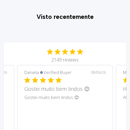
Visto recentemente
2149 reviews
Daniela
Verified Buyer
Ma
6/26
08/06/26
Gostei muito bem lindos 😊
Har
Gostei muito bem lindos 😊
Abs