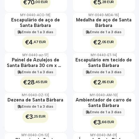
€70
€5
,00 EUR
,28 EUR
MY-0440-ACO-18
|
MY-0040-MDA-16
|
🇵🇹
🇵🇹
Escapulário de aço de
Medalha de aço de Santa
100%
100%
Santa Bárbara
Bárbara
ÁGUA
ÁGUA
Envio de 1 a 3 dias
Envio de 1 a 3 dias
€4
€2
,47 EUR
,05 EUR
MY-0440-az-17
|
MY-0440-ET-14
|
🇵🇹
🇵🇹
Painel de Azulejos de
Escapulário em tecido de
100%
100%
Santa Bárbara 30 cm x 45
Santa Bárbara
EXT.
ÁGUA
cm
Envio de 1 a 3 dias
Envio de 1 a 3 dias
€28
€2
,45 EUR
,85 EUR
MY-0040-DZ-13
|
MY-0040-AM-10
|
🇵🇹
🇵🇹
Dezena de Santa Bárbara
Ambientador de carro de
100%
100%
Santa Bárbara
Envio de 1 a 3 dias
Envio de 1 a 3 dias
€3
,25 EUR
€3
,66 EUR
MY-0040-CH-12
|
MY-0040-IM-01
|