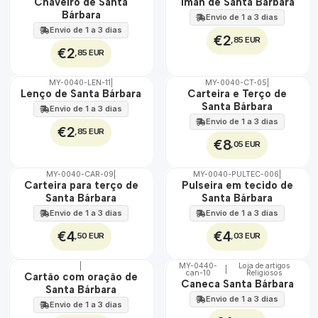
🇵🇹
🇵🇹
Chaveiro de Santa
Íman de Santa Bárbara
100%
100%
Bárbara
Envio de 1 a 3 dias
Envio de 1 a 3 dias
€2
,85 EUR
€2
,85 EUR
MY-0040-LEN-11
|
MY-0040-CT-05
|
🇵🇹
🇵🇹
Lenço de Santa Bárbara
Carteira e Terço de
100%
100%
Santa Bárbara
Envio de 1 a 3 dias
Envio de 1 a 3 dias
€2
,85 EUR
€8
,05 EUR
MY-0040-CAR-09
|
MY-0040-PULTEC-006
|
🇵🇹
🇵🇹
Carteira para terço de
Pulseira em tecido de
100%
100%
Santa Bárbara
Santa Bárbara
Envio de 1 a 3 dias
Envio de 1 a 3 dias
€4
€4
,50 EUR
,03 EUR
|
MY-0440-
Loja de artigos
|
can-10
Religiosos
🇵🇹
🇵🇹
Cartão com oração de
Caneca Santa Bárbara
100%
100%
Santa Bárbara
Envio de 1 a 3 dias
Envio de 1 a 3 dias