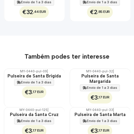
Envio de 1 a 3 dias
Envio de 1 a 3 dias
€32
€2
,44 EUR
,85 EUR
Também podes ter interesse
MY-0440-pul-09
|
MY-0440-pul-32
|
🇵🇹
🇵🇹
Pulseira de Santa Brígida
Pulseira de Santa
100%
100%
Margarida
Envio de 1 a 3 dias
Envio de 1 a 3 dias
€3
,17 EUR
€3
,17 EUR
MY-0440-pul-125
|
MY-0440-pul-33
|
🇵🇹
🇵🇹
Pulseira da Santa Cruz
Pulseira de Santa Marta
100%
100%
Envio de 1 a 3 dias
Envio de 1 a 3 dias
€3
€3
,17 EUR
,17 EUR