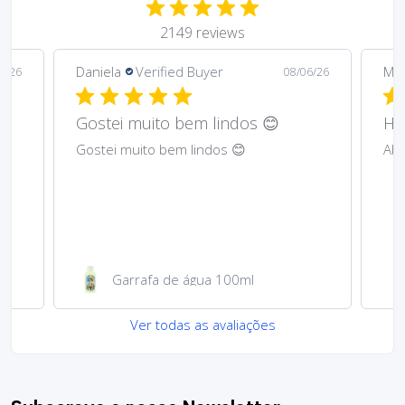
2149 reviews
Daniela
Verified Buyer
Ma
6/26
08/06/26
Gostei muito bem lindos 😊
Har
Gostei muito bem lindos 😊
Abs
Garrafa de água 100ml
Ver todas as avaliações