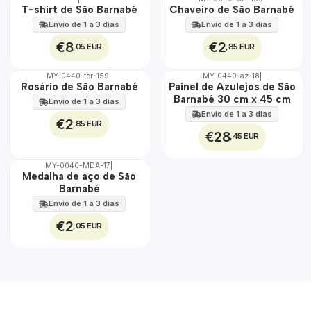
🇵🇹
🇵🇹
T-shirt de São Barnabé
Chaveiro de São Barnabé
100%
100%
Envio de 1 a 3 dias
Envio de 1 a 3 dias
€8
€2
,05 EUR
,85 EUR
MY-0440-ter-159
|
MY-0440-az-18
|
🇵🇹
🇵🇹
Rosário de São Barnabé
Painel de Azulejos de São
100%
100%
Barnabé 30 cm x 45 cm
Envio de 1 a 3 dias
EXT.
Envio de 1 a 3 dias
€2
,85 EUR
€28
,45 EUR
MY-0040-MDA-17
|
🇵🇹
Medalha de aço de São
100%
Barnabé
ÁGUA
Envio de 1 a 3 dias
€2
,05 EUR