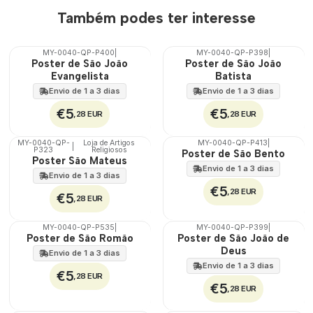
Também podes ter interesse
MY-0040-QP-P400
|
MY-0040-QP-P398
|
🇵🇹
🇵🇹
Poster de São João
Poster de São João
100%
100%
Evangelista
Batista
Envio de 1 a 3 dias
Envio de 1 a 3 dias
€5
€5
,28 EUR
,28 EUR
MY-0040-QP-
Loja de Artigos
MY-0040-QP-P413
|
|
P323
Religiosos
🇵🇹
🇵🇹
Poster de São Bento
Poster São Mateus
100%
100%
Envio de 1 a 3 dias
Envio de 1 a 3 dias
€5
,28 EUR
€5
,28 EUR
MY-0040-QP-P535
|
MY-0040-QP-P399
|
🇵🇹
🇵🇹
Poster de São Romão
Poster de São João de
100%
100%
Deus
Envio de 1 a 3 dias
Envio de 1 a 3 dias
€5
,28 EUR
€5
,28 EUR