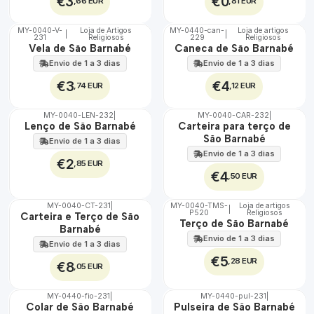
€3
€0
,66 EUR
,81 EUR
MY-0040-V-
Loja de Artigos
MY-0440-can-
Loja de artigos
|
|
231
Religiosos
229
Religiosos
🇵🇹
🇵🇹
Vela de São Barnabé
Caneca de São Barnabé
100%
100%
Envio de 1 a 3 dias
Envio de 1 a 3 dias
€3
€4
,74 EUR
,12 EUR
MY-0040-LEN-232
|
MY-0040-CAR-232
|
🇵🇹
🇵🇹
Lenço de São Barnabé
Carteira para terço de
100%
100%
São Barnabé
Envio de 1 a 3 dias
Envio de 1 a 3 dias
€2
,85 EUR
€4
,50 EUR
MY-0040-CT-231
|
MY-0040-TMS-
Loja de artigos
|
P520
Religiosos
🇵🇹
🇵🇹
Carteira e Terço de São
Terço de São Barnabé
100%
100%
Barnabé
Envio de 1 a 3 dias
Envio de 1 a 3 dias
€5
,28 EUR
€8
,05 EUR
MY-0440-fio-231
|
MY-0440-pul-231
|
🇵🇹
🇵🇹
Colar de São Barnabé
Pulseira de São Barnabé