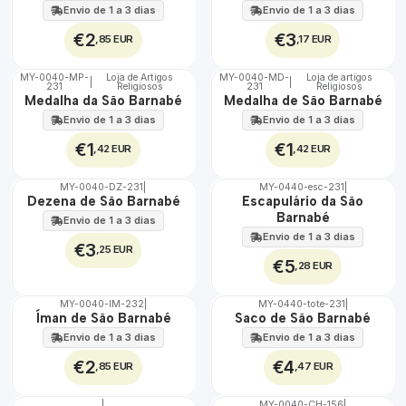
100%
100%
Envio de 1 a 3 dias
Envio de 1 a 3 dias
€2
€3
,85 EUR
,17 EUR
MY-0040-MP-
Loja de Artigos
MY-0040-MD-
Loja de artigos
|
|
231
Religiosos
231
Religiosos
🇵🇹
🇵🇹
Medalha da São Barnabé
Medalha de São Barnabé
100%
100%
Envio de 1 a 3 dias
Envio de 1 a 3 dias
€1
€1
,42 EUR
,42 EUR
MY-0040-DZ-231
|
MY-0440-esc-231
|
🇵🇹
🇵🇹
Dezena de São Barnabé
Escapulário da São
100%
100%
Barnabé
Envio de 1 a 3 dias
Envio de 1 a 3 dias
€3
,25 EUR
€5
,28 EUR
MY-0040-IM-232
|
MY-0440-tote-231
|
🇵🇹
🇵🇹
Íman de São Barnabé
Saco de São Barnabé
100%
100%
Envio de 1 a 3 dias
Envio de 1 a 3 dias
€2
€4
,85 EUR
,47 EUR
|
MY-0040-CH-156
|