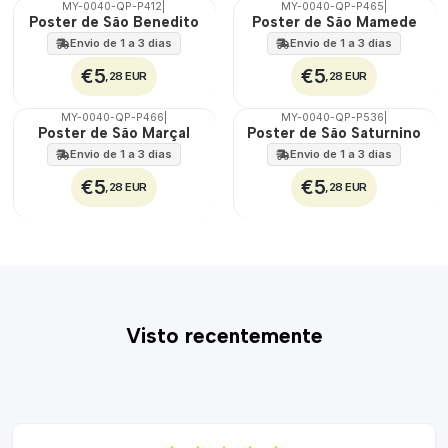
MY-0040-QP-P412
|
MY-0040-QP-P465
|
🇵🇹
🇵🇹
Poster de São Benedito
Poster de São Mamede
100%
100%
Envio de 1 a 3 dias
Envio de 1 a 3 dias
€5
€5
,28 EUR
,28 EUR
MY-0040-QP-P466
|
MY-0040-QP-P536
|
🇵🇹
🇵🇹
Poster de São Marçal
Poster de São Saturnino
100%
100%
Envio de 1 a 3 dias
Envio de 1 a 3 dias
€5
€5
,28 EUR
,28 EUR
Visto recentemente