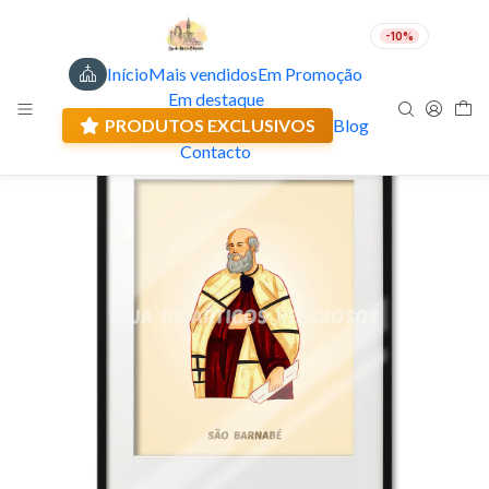
-10%
Início
Mais vendidos
Em Promoção
PT
EUR
Em destaque
Envio actual: 0.00 €
🇵🇹
FABRICADO EM PORTUGAL
PRODUTOS EXCLUSIVOS
Blog
Contacto