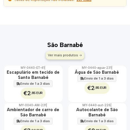
São Barnabé
Ver mais produtos
MY-0440-ET-41
|
MY-0440-agua-231
|
🇵🇹
🇵🇹
Escapulário em tecido de
Água de São Barnabé
100%
100%
Santo Barnabé
Envio de 1 a 3 dias
ÁGUA
Envio de 1 a 3 dias
€2
,85 EUR
€2
,85 EUR
MY-0040-AM-231
|
MY-0440-aut-226
|
🇵🇹
🇵🇹
Ambientador de carro de
Autocolante de São
100%
100%
São Barnabé
Barnabé
Envio de 1 a 3 dias
Envio de 1 a 3 dias