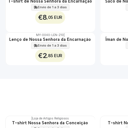
T-shirt de Nossa Senhora da Encarnação
Saco de No
🇵🇹
🇵🇹
100%
100%
Envio de 1 a 3 dias
€8
,05 EUR
MY-0040-LEN-210
|
Lenço de Nossa Senhora da Encarnação
Íman de No
🇵🇹
🇵🇹
100%
100%
Envio de 1 a 3 dias
€2
,85 EUR
|
Loja de Artigos Religiosos
T-shirt Nossa Senhora da Conceição
T-shirt N
🇵🇹
🇵🇹
100%
100%