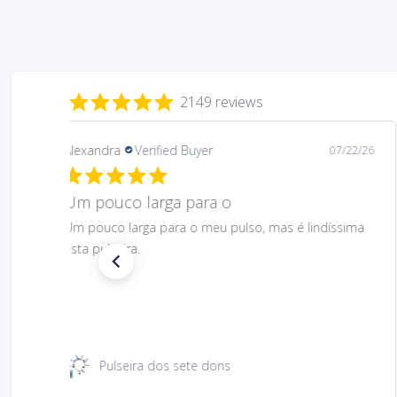
2149 reviews
Daniela
Verified Buyer
08/06/26
Gostei muito bem linda 😊
Gostei muito bem linda 😊
Santa Rita 49 cm