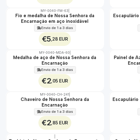
MY-0040-FM-63
|
ÁGUA
Fio e medalha de Nossa Senhora da
Escapulário
🇵🇹
Encarnação em aço inoxidável
100%
ÁGUA
Envio de 1 a 3 dias
€5
,28 EUR
MY-0040-MDA-60
|
Medalha de aço de Nossa Senhora da
Painel de A
🇵🇹
🇵🇹
Encarnação
Enca
100%
100%
ÁGUA
EXT.
Envio de 1 a 3 dias
€2
,05 EUR
MY-0040-CH-241
|
Chaveiro de Nossa Senhora da
Escapulário
🇵🇹
🇵🇹
Encarnação
100%
100%
ÁGUA
Envio de 1 a 3 dias
€2
,85 EUR
|