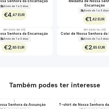
ssa Senhora da Encarnação
Medalha de Nossa Sen
🇵🇹
Encarnação
100%
Envio de 1 a 3 dias
Envio de 1 a 3 dias
€4
,47 EUR
€1
,42 EUR
MY-0040-IM-211
|
MY-0440-fio-211
|
ssa Senhora da Encarnação
Colar de Nossa Senhora da
🇵🇹
100%
Envio de 1 a 3 dias
Envio de 1 a 3 dias
€2
€2
,85 EUR
,85 EUR
Também podes ter interesse
|
|
ossa Senhora da Assunção
T-shirt de Nossa Senhora d
🇵🇹
100%