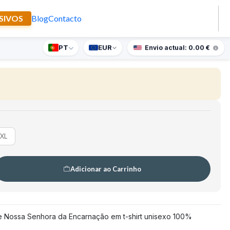
SIVOS
Blog
Contacto
enhora da Encarnação
PT
EUR
nte supresa para encomendas superiores a 90€
Envio actual: 0.00 €
🇵🇹
FABRICADO EM PORTUGAL
XL
Adicionar ao Carrinho
 de Nossa Senhora da Encarnação em t-shirt unisexo 100%