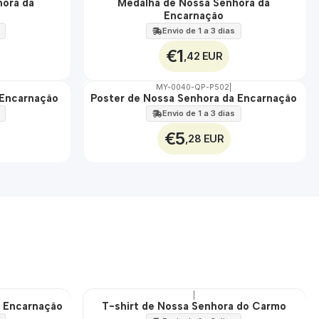
hora da
Medalha de Nossa Senhora da
🇵🇹
Encarnação
100%
Envio de 1 a 3 dias
€1
,42 EUR
MY-0040-QP-P502
|
 Encarnação
Poster de Nossa Senhora da Encarnação
🇵🇹
100%
Envio de 1 a 3 dias
€5
,28 EUR
|
a Encarnação
T-shirt de Nossa Senhora do Carmo
🇵🇹
100%