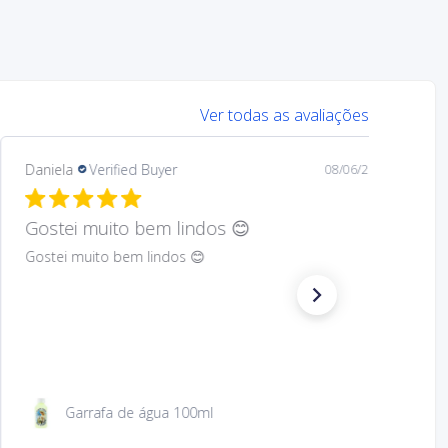
Ver todas as avaliações
Mary
Verified Buyer
08/05/26
Hard to find Saint
Absolutely wonderful!
São Jacinto 23 cm