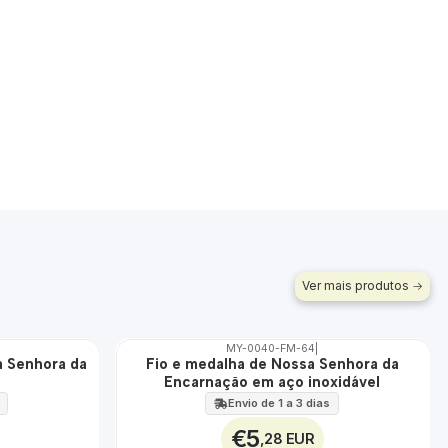
Ver mais produtos
MY-0040-FM-64
|
ÁGUA
a Senhora da
Fio e medalha de Nossa Senhora da
Encarnação em aço inoxidável
Envio de 1 a 3 dias
€5
,28 EUR