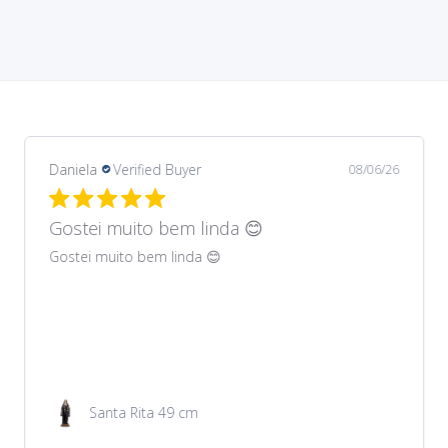
Daniela
Verified Buyer
08/06/26
Gostei muito bem lindos 😊
Gostei muito bem lindos 😊
Garrafa de água 100ml