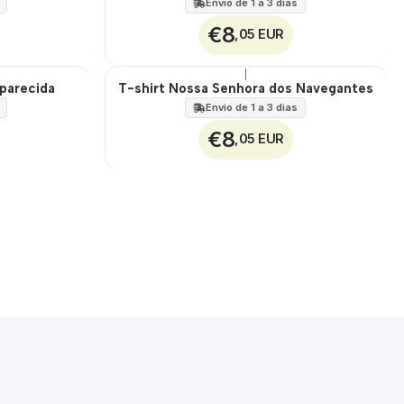
Envio de 1 a 3 dias
€8
,05 EUR
|
parecida
T-shirt Nossa Senhora dos Navegantes
🇵🇹
100%
Envio de 1 a 3 dias
€8
,05 EUR