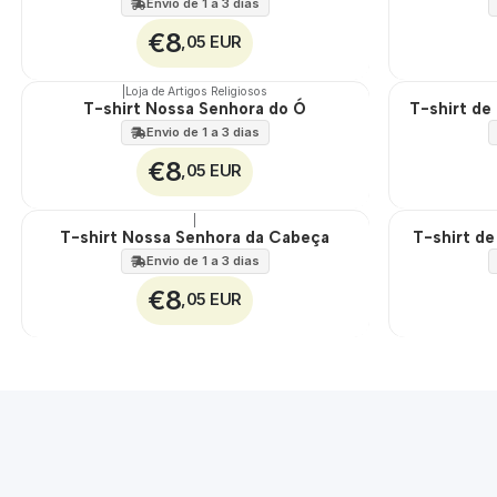
Envio de 1 a 3 dias
€8
,05 EUR
|
Loja de Artigos Religiosos
T-shirt Nossa Senhora do Ó
T-shirt de
🇵🇹
🇵🇹
100%
100%
Envio de 1 a 3 dias
€8
,05 EUR
|
T-shirt Nossa Senhora da Cabeça
T-shirt d
🇵🇹
🇵🇹
100%
100%
Envio de 1 a 3 dias
€8
,05 EUR