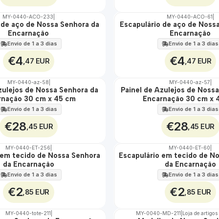
MY-0440-ACO-233
|
MY-0440-ACO-61
|
 de aço de Nossa Senhora da
Escapulário de aço de Noss
🇵🇹
Encarnação
Encarnação
100%
ÁGUA
Envio de 1 a 3 dias
Envio de 1 a 3 dias
€4
€4
,47 EUR
,47 EUR
MY-0440-az-58
|
MY-0440-az-57
|
zulejos de Nossa Senhora da
Painel de Azulejos de Noss
🇵🇹
rnação 30 cm x 45 cm
Encarnação 30 cm x 
100%
EXT.
Envio de 1 a 3 dias
Envio de 1 a 3 dias
€28
€28
,45 EUR
,45 EUR
MY-0440-ET-256
|
MY-0440-ET-60
|
 em tecido de Nossa Senhora
Escapulário em tecido de N
🇵🇹
da Encarnação
da Encarnação
100%
ÁGUA
Envio de 1 a 3 dias
Envio de 1 a 3 dias
€2
€2
,85 EUR
,85 EUR
MY-0440-tote-211
|
MY-0040-MD-211
|
Loja de artigos