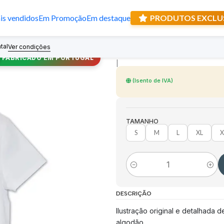
s vendidos
Em Promoção
Em destaque
PRODUTOS EXCLU
T-shirt Nossa S
tal
Recebe prese
Ver condições
FABRICADO EM PORTUGAL
|
(Isento de IVA)
TAMANHO
S
M
L
XL
X
Quantidade
DESCRIÇÃO
Ilustração original e detalhada
algodão.