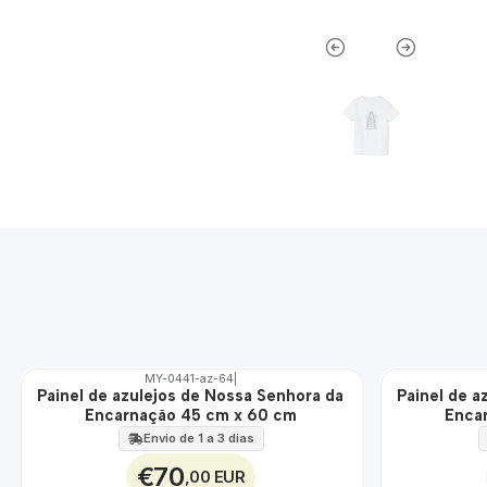
MY-0441-az-64
|
Painel de azulejos de Nossa Senhora da
Painel de a
🇵🇹
🇵🇹
Encarnação 45 cm x 60 cm
Enca
100%
100%
EXT.
EXT.
Envio de 1 a 3 dias
€70
,00 EUR