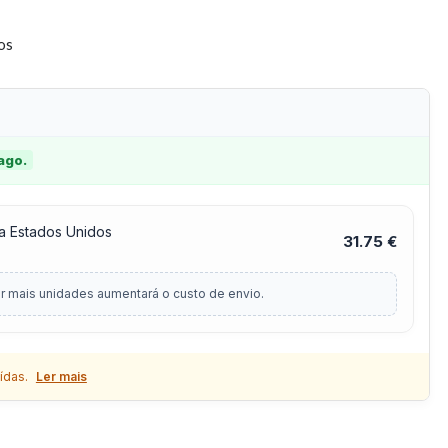
tos
 ago.
a Estados Unidos
31.75 €
r mais unidades aumentará o custo de envio.
ídas.
Ler mais