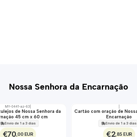
Nossa Senhora da Encarnação
MY-0441-az-63
|
|
zulejos de Nossa Senhora da
Cartão com oração de Noss
🇵🇹
rnação 45 cm x 60 cm
Encarnação
100%
Envio de 1 a 3 dias
Envio de 1 a 3 dias
€70
€2
,00 EUR
,85 EUR