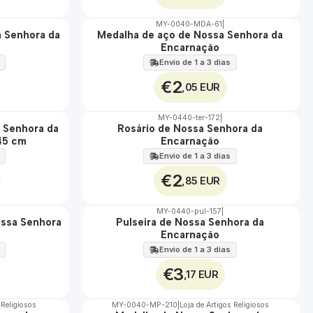
MY-0040-MDA-61
|
a Senhora da
Medalha de aço de Nossa Senhora da
🇵🇹
Encarnação
100%
ÁGUA
Envio de 1 a 3 dias
€2
,05 EUR
MY-0440-ter-172
|
a Senhora da
Rosário de Nossa Senhora da
🇵🇹
45 cm
Encarnação
100%
Envio de 1 a 3 dias
€2
,85 EUR
MY-0440-pul-157
|
ossa Senhora
Pulseira de Nossa Senhora da
🇵🇹
Encarnação
100%
Envio de 1 a 3 dias
€3
,17 EUR
 Religiosos
MY-0040-MP-210
|
Loja de Artigos Religiosos