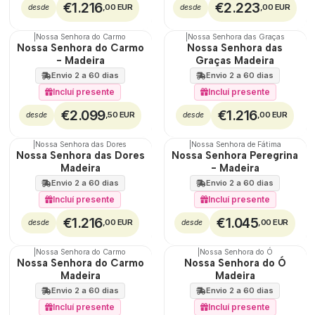
€1.216
€2.223
,00 EUR
,00 EUR
desde
desde
|
Nossa Senhora do Carmo
|
Nossa Senhora das Graças
🇵🇹
🇵🇹
Nossa Senhora do Carmo
Nossa Senhora das
100%
100%
- Madeira
Graças Madeira
Envio 2 a 60 dias
Envio 2 a 60 dias
Incluí presente
Incluí presente
€2.099
€1.216
,50 EUR
,00 EUR
desde
desde
|
Nossa Senhora das Dores
|
Nossa Senhora de Fátima
🇵🇹
🇵🇹
Nossa Senhora das Dores
Nossa Senhora Peregrina
100%
100%
Madeira
- Madeira
Envio 2 a 60 dias
Envio 2 a 60 dias
Incluí presente
Incluí presente
€1.216
€1.045
,00 EUR
,00 EUR
desde
desde
|
Nossa Senhora do Carmo
|
Nossa Senhora do Ó
🇵🇹
🇵🇹
Nossa Senhora do Carmo
Nossa Senhora do Ó
100%
100%
Madeira
Madeira
Envio 2 a 60 dias
Envio 2 a 60 dias
Incluí presente
Incluí presente