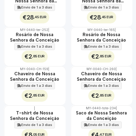
Nossa Senhora da
Nossa Senhora da
EXT.
EXT.
Conceição 30 cm x 45
Conceição 30 cm x 45
Envio de 1 a 3 dias
Envio de 1 a 3 dias
cm
cm
€28
€28
,45 EUR
,45 EUR
MY-0440-ter-252
|
MY-0440-ter-165
|
🇵🇹
🇵🇹
Rosário de Nossa
Rosário de Nossa
100%
100%
Senhora da Conceição
Senhora da Conceição
Envio de 1 a 3 dias
Envio de 1 a 3 dias
€2
€2
,85 EUR
,85 EUR
MY-0040-CH-159
|
MY-0040-CH-260
|
🇵🇹
🇵🇹
Chaveiro de Nossa
Chaveiro de Nossa
100%
100%
Senhora da Conceição
Senhora da Conceição
Envio de 1 a 3 dias
Envio de 1 a 3 dias
€2
€2
,85 EUR
,85 EUR
|
MY-0440-tote-234
|
🇵🇹
🇵🇹
T-shirt de Nossa
Saco de Nossa Senhora
100%
100%
Senhora da Conceição
da Conceição
Envio de 1 a 3 dias
Envio de 1 a 3 dias
€8
€4
,05 EUR
,47 EUR