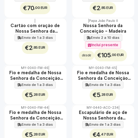
cm
€70
€2
,00 EUR
,85 EUR
|
|
Papa João Paulo II
🇵🇹
Cartão com oração de
Nossa Senhora da
100%
Nossa Senhora da
Conceição - Madeira
Conceição
Envio de 1 a 3 dias
Envio 2 a 10 dias
Incluí presente
€2
,85 EUR
€105
,00 EUR
desde
MY-0040-FM-46
|
MY-0040-FM-45
|
🇵🇹
🇵🇹
Fio e medalha de Nossa
Fio e medalha de Nossa
100%
100%
Senhora da Conceição
Senhora da Conceição
ÁGUA
ÁGUA
em aço inoxidável
em aço inoxidável
Envio de 1 a 3 dias
Envio de 1 a 3 dias
€5
€5
,28 EUR
,28 EUR
MY-0040-FM-44
|
MY-0440-ACO-234
|
🇵🇹
🇵🇹
Fio e medalha de Nossa
Escapulário de aço de
100%
100%
Senhora da Conceição
Nossa Senhora da
ÁGUA
ÁGUA
em aço inoxidável
Conceição
Envio de 1 a 3 dias
Envio de 1 a 3 dias
€5
€4
,28 EUR
,47 EUR