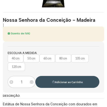
Nossa Senhora da Conceição - Madeira
|
(Isento de IVA)
ESCOLHA A MEDIDA
40 cm
50 cm
60 cm
80 cm
105 cm
120 cm
Adicionar ao Carrinho
Quantidade
DESCRIÇÃO
Estátua de Nossa Senhora da Conceição com dourados em