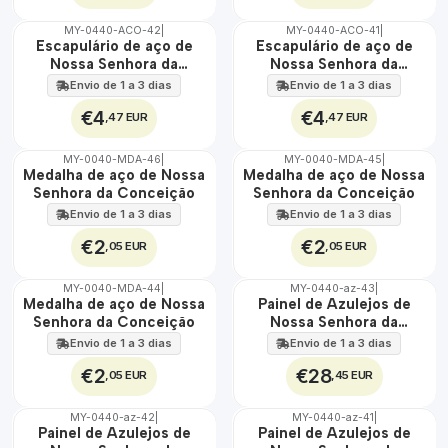
MY-0440-ACO-42
|
MY-0440-ACO-41
|
🇵🇹
🇵🇹
Escapulário de aço de
Escapulário de aço de
100%
100%
Nossa Senhora da
Nossa Senhora da
ÁGUA
ÁGUA
Conceição
Conceição
Envio de 1 a 3 dias
Envio de 1 a 3 dias
€4
€4
,47 EUR
,47 EUR
MY-0040-MDA-46
|
MY-0040-MDA-45
|
🇵🇹
🇵🇹
Medalha de aço de Nossa
Medalha de aço de Nossa
100%
100%
Senhora da Conceição
Senhora da Conceição
ÁGUA
ÁGUA
Envio de 1 a 3 dias
Envio de 1 a 3 dias
€2
€2
,05 EUR
,05 EUR
MY-0040-MDA-44
|
MY-0440-az-43
|
🇵🇹
🇵🇹
Medalha de aço de Nossa
Painel de Azulejos de
100%
100%
Senhora da Conceição
Nossa Senhora da
ÁGUA
EXT.
Conceição 30 cm x 45
Envio de 1 a 3 dias
Envio de 1 a 3 dias
cm
€2
€28
,05 EUR
,45 EUR
MY-0440-az-42
|
MY-0440-az-41
|
🇵🇹
🇵🇹
Painel de Azulejos de
Painel de Azulejos de
100%
100%