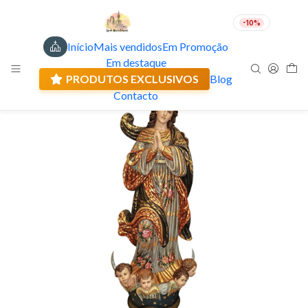
-10%
Início
Mais vendidos
Em Promoção
PT
EUR
Em destaque
Envio actual: 0.00 €
🇵🇹
FABRICADO EM PORTUGAL
PRODUTOS EXCLUSIVOS
Blog
Contacto