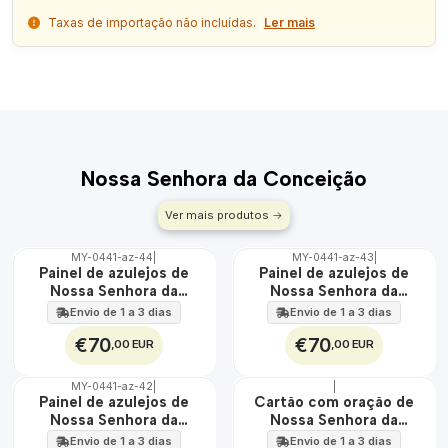
Taxas de importação não incluídas.
Ler mais
Nossa Senhora da Conceição
Ver mais produtos
MY-0441-az-44
|
MY-0441-az-43
|
🇵🇹
🇵🇹
Painel de azulejos de
Painel de azulejos de
100%
100%
Nossa Senhora da
Nossa Senhora da
EXT.
EXT.
Conceição 45 cm x 60
Conceição 45 cm x 60
Envio de 1 a 3 dias
Envio de 1 a 3 dias
cm
cm
€70
€70
,00 EUR
,00 EUR
MY-0441-az-42
|
|
🇵🇹
🇵🇹
Painel de azulejos de
Cartão com oração de
100%
100%
Nossa Senhora da
Nossa Senhora da
EXT.
Conceição 45 cm x 60
Conceição
Envio de 1 a 3 dias
Envio de 1 a 3 dias