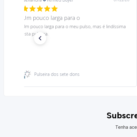
Gostei muito bem linda 😊
Gostei muito bem linda 😊
Santa Rita 49 cm
Subscre
Tenha ace