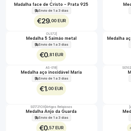
ÁGUA
Madalha face de Cristo - Prata 925
Med
🇵🇹
100%
Envio de 1 a 3 dias
€29
,00 EUR
OL572
|
TOP
ÁGUA
Medalha 5 Saimão metal
Medalha aç
Envio de 1 a 3 dias
€0
,81 EUR
AS-018
|
SE10
ÁGUA
TOP
Medalha aço inoxidável Maria
M
Envio de 1 a 3 dias
€1
,00 EUR
SE1721OX
|
Artigos Religiosos
|
TOP
Medalha Anjo da Guarda
Med
Envio de 1 a 3 dias
€0
,57 EUR