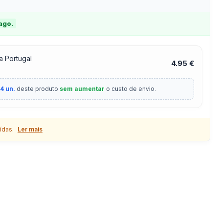
 ago.
a Portugal
4.95 €
4 un.
deste produto
sem aumentar
o custo de envio.
ídas.
Ler mais