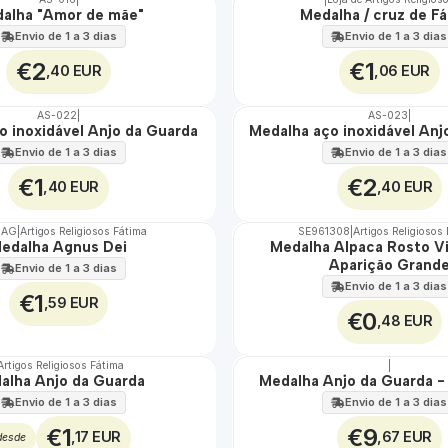
alha "Amor de mãe"
Medalha / cruz de F
Envio de 1 a 3 dias
Envio de 1 a 3 dias
€2
€1
,40 EUR
,06 EUR
AS-022
|
AS-023
|
ÁGUA
o inoxidável Anjo da Guarda
Medalha aço inoxidável Anj
Envio de 1 a 3 dias
Envio de 1 a 3 dias
€1
€2
,40 EUR
,40 EUR
2AG
|
Artigos Religiosos Fátima
SE961308
|
Artigos Religiosos
edalha Agnus Dei
Medalha Alpaca Rosto V
Aparição Grand
Envio de 1 a 3 dias
Envio de 1 a 3 dias
€1
,59 EUR
€0
,48 EUR
Artigos Religiosos Fátima
|
alha Anjo da Guarda
Medalha Anjo da Guarda -
🇵🇹
100%
Envio de 1 a 3 dias
Envio de 1 a 3 dias
Não Disponível
€1
€9
,17 EUR
,67 EUR
desde