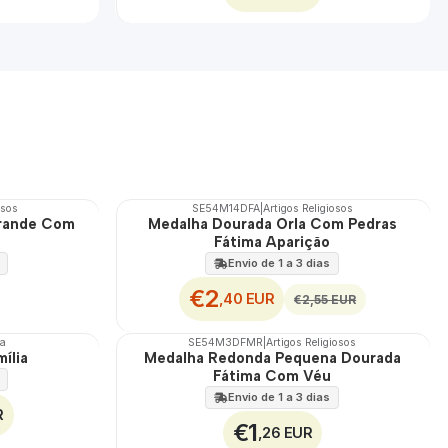
osos
SE54M14DFA
|
Artigos Religiosos
DESCONTO
Grande Com
Medalha Dourada Orla Com Pedras
Fátima Aparição
Envio de 1 a 3 dias
€2
,40 EUR
€2,55 EUR
ma
SE54M3DFMR
|
Artigos Religiosos
ília
Medalha Redonda Pequena Dourada
Fátima Com Véu
Envio de 1 a 3 dias
R
€1
,26 EUR