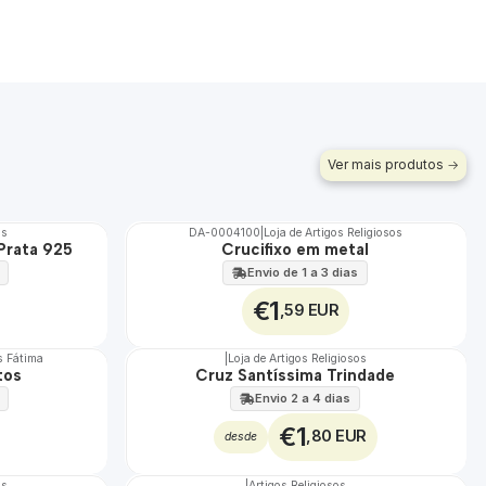
Ver mais produtos
os
DA-0004100
|
Loja de Artigos Religiosos
 Prata 925
Crucifixo em metal
Envio de 1 a 3 dias
€1
,59 EUR
s Fátima
|
Loja de Artigos Religiosos
tos
Cruz Santíssima Trindade
Envio 2 a 4 dias
€1
,80 EUR
desde
os
|
Artigos Religiosos