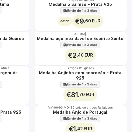
átima
Medalha 5 Saimão - Prata 925
🇵🇹
100%
Envio de 1 a 3 dias
€9
,60 EUR
desde
AS-013
|
ÁGUA
o da Guarda
Medalha aço inoxidável de Espírito Santo
Envio de 1 a 3 dias
€2
,40 EUR
 Fátima
|
Artigos Religiosos
irgem Vs
Medalha Anjinho com acordeão - Prata
🇵🇹
e
925
100%
Envio de 1 a 3 dias
€81
,70 EUR
MY-0040-MD-80
|
Loja de artigos Religiosos
 Prata 925
Medalha Anjo de Portugal
🇵🇹
100%
Envio de 1 a 3 dias
€1
,42 EUR