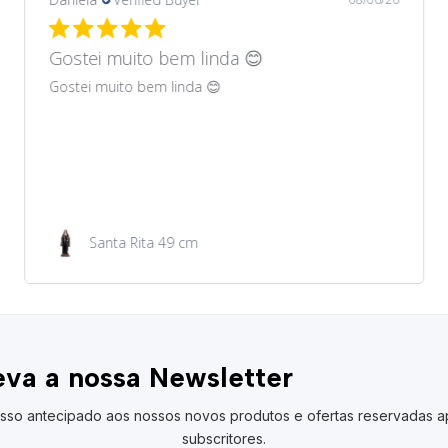
Gostei muito bem lindos 😊
Gostei muito bem lindos 😊
Garrafa de água 100ml
va a nossa Newsletter
sso antecipado aos nossos novos produtos e ofertas reservadas a
subscritores.