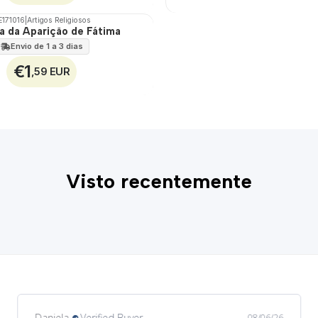
E171016
|
Artigos Religiosos
a da Aparição de Fátima
Envio de 1 a 3 dias
€1
,59 EUR
Visto recentemente
Daniela
Verified Buyer
08/06/26