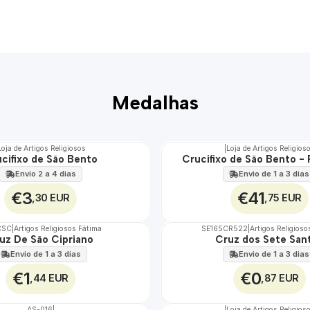
Medalhas
Loja de Artigos Religiosos
|
Loja de Artigos Religios
cifixo de São Bento
Crucifixo de São Bento -
🇵🇹
100%
Envio 2 a 4 dias
Envio de 1 a 3 dias
€3
€41
,30 EUR
,75 EUR
CSC
|
Artigos Religiosos Fátima
SE165CR522
|
Artigos Religioso
uz De São Cipriano
Cruz dos Sete San
Envio de 1 a 3 dias
Envio de 1 a 3 dias
€1
€0
,44 EUR
,87 EUR
AS-016
|
|
Loja de Artigos Religios