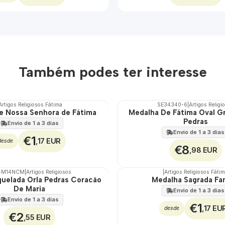
Também podes ter interesse
Artigos Religiosos Fátima
SE34340-6
|
Artigos Religi
e Nossa Senhora de Fátima
Medalha De Fátima Oval 
Pedras
Envio de 1 a 3 dias
Envio de 1 a 3 dias
€1
,17 EUR
desde
€8
,98 EUR
4M14NCM
|
Artigos Religiosos
|
Artigos Religiosos Fáti
TOP
quelada Orla Pedras Coracão
Medalha Sagrada Fam
De Maria
Envio de 1 a 3 dias
Envio de 1 a 3 dias
€1
,17 EU
desde
€2
,55 EUR