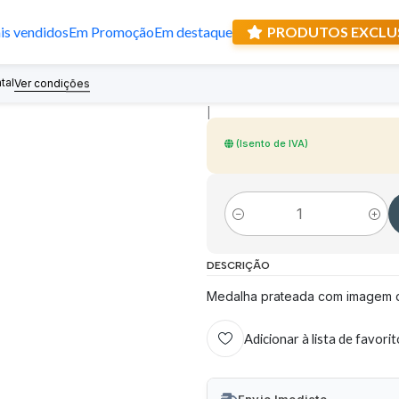
s vendidos
Em Promoção
Em destaque
PRODUTOS EXCLU
Medalha Niquel
tal
Recebe prese
Ver condições
|
(Isento de IVA)
Quantidade
DESCRIÇÃO
Medalha prateada com imagem d
Adicionar à lista de favori