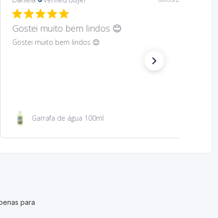
Hard to find Saint
Absolutely wonderful!
São Jacinto 23 cm
penas para