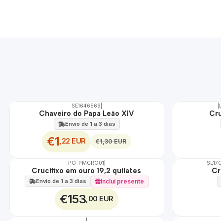
SE1646569
|
|
DESCONTO
Chaveiro do Papa Leão XIV
Cru
Envio de 1 a 3 dias
€1
,22 EUR
€1,30 EUR
PO-PMCRO01
|
SE17
TOP
Crucifixo em ouro 19,2 quilates
Cr
🇵🇹
100%
Incluí presente
Envio de 1 a 3 dias
€153
,00 EUR
|