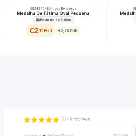
SE34340-8
|
Artigos Religiosos
S
DESCONTO
Medalha De Fátima Oval Pequena
Medalh
Envio de 1 a 3 dias
€2
,11 EUR
€2,25 EUR
2149 reviews
Daniela
Verified Buyer
08/06/26