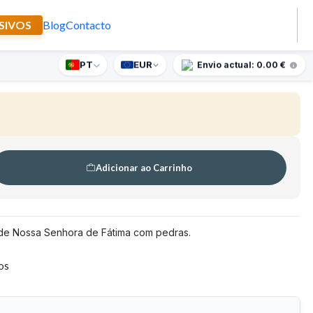
SIVOS
Blog
Contacto
ada Orla Pedras Fátima Com Véu
PT
EUR
nte supresa para encomendas superiores a 90€
Envio actual: 0.00 €
Adicionar ao Carrinho
e Nossa Senhora de Fátima com pedras.
tos