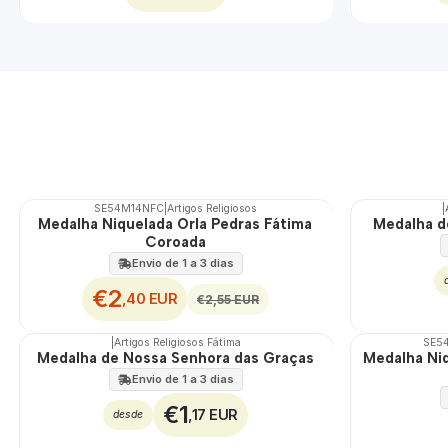
SE54M14NFC
|
Artigos Religiosos
|
DESCONTO
Medalha Niquelada Orla Pedras Fátima
Medalha d
Coroada
Envio de 1 a 3 dias
€2
,40 EUR
€2,55 EUR
|
Artigos Religiosos Fátima
SE5
Medalha de Nossa Senhora das Graças
Medalha Ni
Envio de 1 a 3 dias
€1
,17 EUR
desde