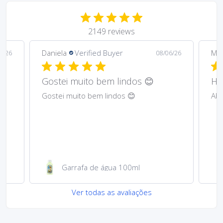
2149 reviews
Daniela
Verified Buyer
Ma
6/26
08/06/26
Gostei muito bem lindos 😊
Har
Gostei muito bem lindos 😊
Abs
Garrafa de água 100ml
Ver todas as avaliações