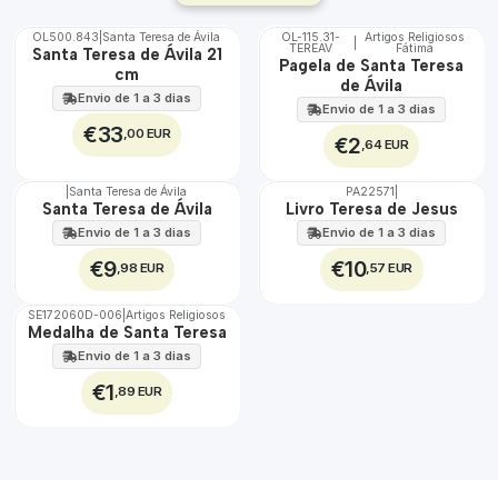
OL500.843
|
Santa Teresa de Ávila
OL-115.31-
Artigos Religiosos
|
TEREAV
Fátima
🇵🇹
Santa Teresa de Ávila 21
Pagela de Santa Teresa
100%
cm
de Ávila
Envio de 1 a 3 dias
Envio de 1 a 3 dias
€33
,00 EUR
€2
,64 EUR
|
Santa Teresa de Ávila
PA22571
|
Santa Teresa de Ávila
Livro Teresa de Jesus
Envio de 1 a 3 dias
Envio de 1 a 3 dias
€9
€10
,98 EUR
,57 EUR
SE172060D-006
|
Artigos Religiosos
Medalha de Santa Teresa
Envio de 1 a 3 dias
€1
,89 EUR