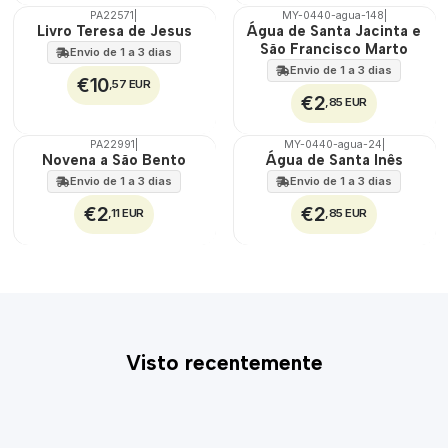
PA22571
|
MY-0440-agua-148
|
🇵🇹
Livro Teresa de Jesus
Água de Santa Jacinta e
100%
São Francisco Marto
Envio de 1 a 3 dias
Envio de 1 a 3 dias
€10
,57 EUR
€2
,85 EUR
PA22991
|
MY-0440-agua-24
|
🇵🇹
Novena a São Bento
Água de Santa Inês
100%
Envio de 1 a 3 dias
Envio de 1 a 3 dias
€2
€2
,11 EUR
,85 EUR
Visto recentemente