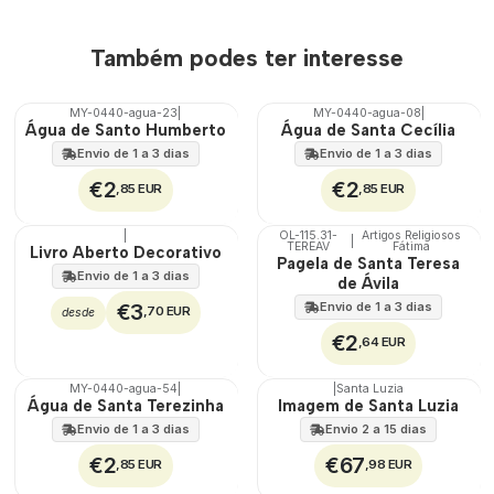
Também podes ter interesse
MY-0440-agua-23
|
MY-0440-agua-08
|
🇵🇹
🇵🇹
Água de Santo Humberto
Água de Santa Cecília
100%
100%
Envio de 1 a 3 dias
Envio de 1 a 3 dias
€2
€2
,85 EUR
,85 EUR
|
OL-115.31-
Artigos Religiosos
|
TEREAV
Fátima
🇵🇹
Livro Aberto Decorativo
Pagela de Santa Teresa
100%
Envio de 1 a 3 dias
de Ávila
€3
Envio de 1 a 3 dias
,70 EUR
desde
€2
,64 EUR
MY-0440-agua-54
|
|
Santa Luzia
🇵🇹
🇵🇹
Água de Santa Terezinha
Imagem de Santa Luzia
100%
100%
Envio de 1 a 3 dias
Envio 2 a 15 dias
€2
€67
,85 EUR
,98 EUR