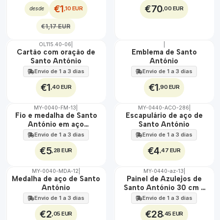
€1
€70
,10 EUR
,00 EUR
desde
€1,17 EUR
OL115.40-06
|
|
Cartão com oração de
Emblema de Santo
Santo António
António
Envio de 1 a 3 dias
Envio de 1 a 3 dias
€1
€1
,40 EUR
,90 EUR
MY-0040-FM-13
|
MY-0440-ACO-286
|
🇵🇹
🇵🇹
Fio e medalha de Santo
Escapulário de aço de
100%
100%
António em aço
Santo António
ÁGUA
ÁGUA
inoxidável
Envio de 1 a 3 dias
Envio de 1 a 3 dias
€5
€4
,28 EUR
,47 EUR
MY-0040-MDA-12
|
MY-0440-az-13
|
🇵🇹
🇵🇹
Medalha de aço de Santo
Painel de Azulejos de
100%
100%
António
Santo António 30 cm x
ÁGUA
EXT.
45 cm
Envio de 1 a 3 dias
Envio de 1 a 3 dias
€2
€28
,05 EUR
,45 EUR