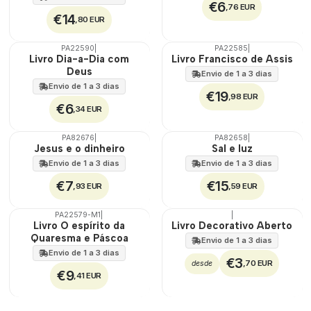
€6
,76 EUR
€14
,80 EUR
PA22590
|
PA22585
|
Livro Dia-a-Dia com
Livro Francisco de Assis
Deus
Envio de 1 a 3 dias
Envio de 1 a 3 dias
€19
,98 EUR
€6
,34 EUR
PA82676
|
PA82658
|
Jesus e o dinheiro
Sal e luz
Envio de 1 a 3 dias
Envio de 1 a 3 dias
€7
€15
,93 EUR
,59 EUR
PA22579-M1
|
|
🇵🇹
Livro O espírito da
Livro Decorativo Aberto
100%
Quaresma e Páscoa
Envio de 1 a 3 dias
Envio de 1 a 3 dias
€3
,70 EUR
desde
€9
,41 EUR