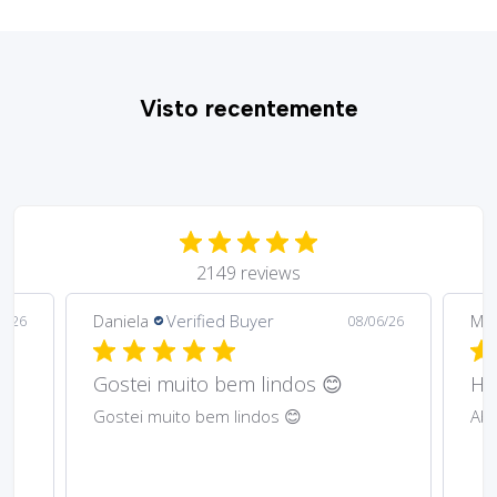
Visto recentemente
2149 reviews
Daniela
Verified Buyer
Ma
6/26
08/06/26
Gostei muito bem lindos 😊
Har
Gostei muito bem lindos 😊
Abs