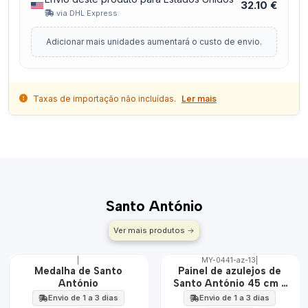
32.10 €
via DHL Express
Adicionar mais unidades aumentará o custo de envio.
Taxas de importação não incluídas.
Ler mais
Santo António
Ver mais produtos
|
MY-0441-az-13
|
DESCONTO
🇵🇹
Medalha de Santo
Painel de azulejos de
100%
António
Santo António 45 cm x
EXT.
60 cm
Envio de 1 a 3 dias
Envio de 1 a 3 dias