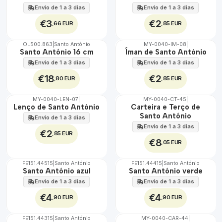
Envio de 1 a 3 dias
Envio de 1 a 3 dias
€3
€2
,66 EUR
,85 EUR
OL500.863
|
Santo António
MY-0040-IM-08
|
🇵🇹
🇵🇹
Santo António 16 cm
Íman de Santo António
100%
100%
Envio de 1 a 3 dias
Envio de 1 a 3 dias
€18
€2
,80 EUR
,85 EUR
MY-0040-LEN-07
|
MY-0040-CT-45
|
🇵🇹
🇵🇹
Lenço de Santo António
Carteira e Terço de
100%
100%
Santo António
Envio de 1 a 3 dias
Envio de 1 a 3 dias
€2
,85 EUR
€8
,05 EUR
FE151.44515
|
Santo António
FE151.44415
|
Santo António
Santo António azul
Santo António verde
Envio de 1 a 3 dias
Envio de 1 a 3 dias
€4
€4
,90 EUR
,90 EUR
FE151.44315
|
Santo António
MY-0040-CAR-44
|