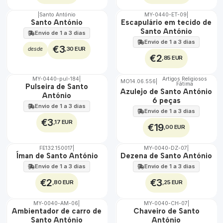
|
Santo António
MY-0440-ET-09
|
🇵🇹
Santo António
Escapulário em tecido de
100%
Santo António
Envio de 1 a 3 dias
ÁGUA
Envio de 1 a 3 dias
€3
,30 EUR
desde
€2
,85 EUR
MY-0440-pul-184
|
Artigos Religiosos
MO14.06.556
|
Fátima
🇵🇹
🇵🇹
Pulseira de Santo
Azulejo de Santo António
100%
100%
António
6 peças
EXT.
Envio de 1 a 3 dias
Envio de 1 a 3 dias
€3
,17 EUR
€19
,00 EUR
FE132.150017
|
MY-0040-DZ-07
|
🇵🇹
Íman de Santo António
Dezena de Santo António
100%
Envio de 1 a 3 dias
Envio de 1 a 3 dias
€2
€3
,80 EUR
,25 EUR
MY-0040-AM-06
|
MY-0040-CH-07
|
🇵🇹
🇵🇹
Ambientador de carro de
Chaveiro de Santo
100%
100%
Santo António
António