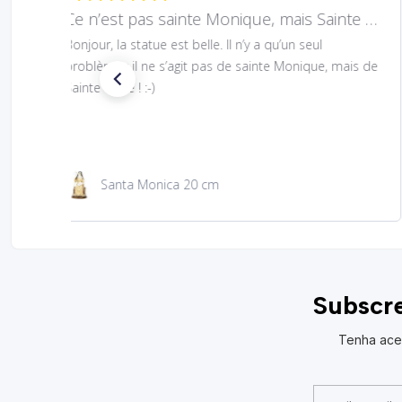
Hard to find Saint
Absolutely wonderful!
São Jacinto 23 cm
Subscre
Tenha ace