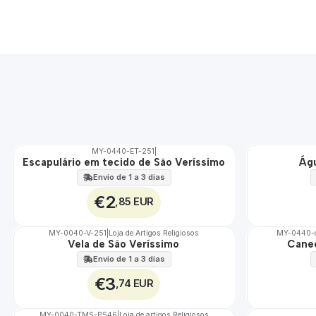
MY-0440-ET-251
|
Escapulário em tecido de São Veríssimo
Águ
🇵🇹
🇵🇹
100%
100%
Envio de 1 a 3 dias
ÁGUA
€2
,85 EUR
MY-0040-V-251
|
Loja de Artigos Religiosos
MY-0440-
Vela de São Veríssimo
Canec
🇵🇹
🇵🇹
100%
100%
Envio de 1 a 3 dias
€3
,74 EUR
MY-0040-TMS-P546
|
Loja de artigos Religiosos