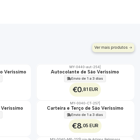
Ver mais produtos
MY-0440-aut-254
|
o Veríssimo
Autocolante de São Veríssimo
🇵🇹
100%
Envio de 1 a 3 dias
€0
,81 EUR
MY-0040-CT-257
|
o Verissimo
Carteira e Terço de São Veríssimo
🇵🇹
100%
Envio de 1 a 3 dias
€8
,05 EUR
MY-0040-MP-251
|
Loja de Artigos Religiosos