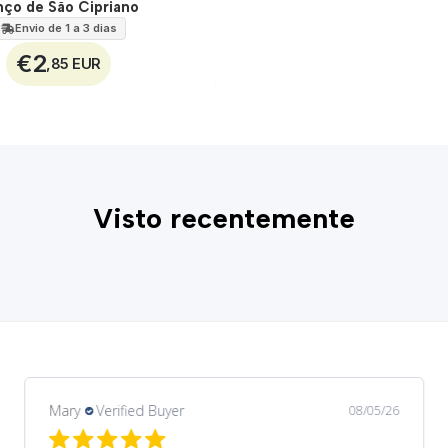
nço de São Cipriano
Envio de 1 a 3 dias
€2
,85 EUR
Visto recentemente
Margarida
Verified Buyer
08/03/26