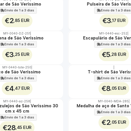
ar de São Veríssimo
Pulseira de São Verí
🇵🇹
100%
Envio de 1 a 3 dias
Envio de 1 a 3 dias
€2
€3
,85 EUR
,17 EUR
MY-0040-DZ-251
|
MY-0440-esc-252
|
na de São Veríssimo
Escapulário de São Ve
🇵🇹
100%
Envio de 1 a 3 dias
Envio de 1 a 3 dias
€3
€5
,25 EUR
,28 EUR
MY-0440-tote-250
|
|
co de São Veríssimo
T-shirt de São Verí
🇵🇹
100%
Envio de 1 a 3 dias
Envio de 1 a 3 dias
€4
€8
,47 EUR
,05 EUR
MY-0440-az-258
|
MY-0040-MDA-285
|
zulejos de São Veríssimo 30
Medalha de aço de Santo 
🇵🇹
cm x 45 cm
100%
Envio de 1 a 3 dias
ÁGUA
Envio de 1 a 3 dias
€2
,05 EUR
€28
,45 EUR