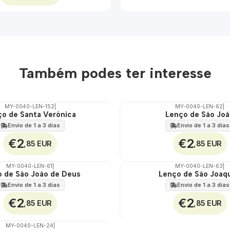
Também podes ter interesse
MY-0040-LEN-152
|
MY-0040-LEN-62
|
ço de Santa Verónica
Lenço de São Jo
🇵🇹
100%
Envio de 1 a 3 dias
Envio de 1 a 3 dias
€2
€2
,85 EUR
,85 EUR
MY-0040-LEN-61
|
MY-0040-LEN-63
|
 de São João de Deus
Lenço de São Joaq
🇵🇹
100%
Envio de 1 a 3 dias
Envio de 1 a 3 dias
€2
€2
,85 EUR
,85 EUR
MY-0040-LEN-24
|