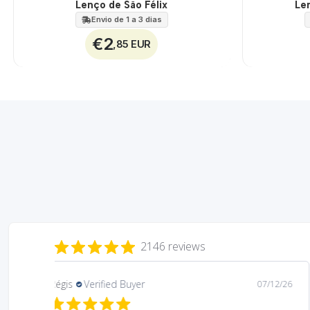
Lenço de São Félix
Le
🇵🇹
🇵🇹
100%
100%
Envio de 1 a 3 dias
€2
,85 EUR
2146 reviews
Mary
Verified Buyer
08/05/26