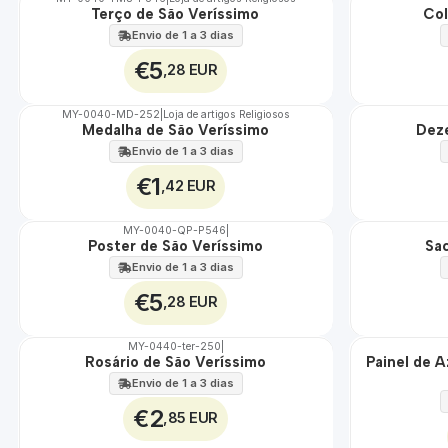
Terço de São Veríssimo
Col
🇵🇹
🇵🇹
100%
100%
Envio de 1 a 3 dias
€5
,28 EUR
MY-0040-MD-252
|
Loja de artigos Religiosos
Medalha de São Veríssimo
Deze
🇵🇹
🇵🇹
100%
100%
Envio de 1 a 3 dias
€1
,42 EUR
MY-0040-QP-P546
|
Poster de São Veríssimo
Sa
🇵🇹
🇵🇹
100%
100%
Envio de 1 a 3 dias
€5
,28 EUR
MY-0440-ter-250
|
Rosário de São Veríssimo
Painel de A
🇵🇹
🇵🇹
100%
100%
Envio de 1 a 3 dias
EXT.
€2
,85 EUR