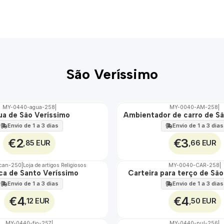
São Veríssimo
MY-0440-agua-258
|
MY-0040-AM-258
|
a de São Veríssimo
Ambientador de carro de Sã
🇵🇹
100%
Envio de 1 a 3 dias
Envio de 1 a 3 dias
€2
€3
,85 EUR
,66 EUR
can-250
|
Loja de artigos Religiosos
MY-0040-CAR-258
|
a de Santo Veríssimo
Carteira para terço de Sã
🇵🇹
100%
Envio de 1 a 3 dias
Envio de 1 a 3 dias
€4
€4
,12 EUR
,50 EUR
MY-0440-fio-257
|
MY-0440-pul-256
|