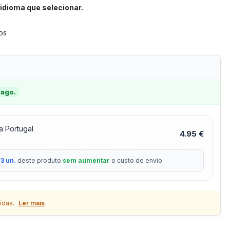
idioma que selecionar.
tos
 ago.
a Portugal
4.95 €
3 un.
deste produto
sem aumentar
o custo de envio.
ídas.
Ler mais