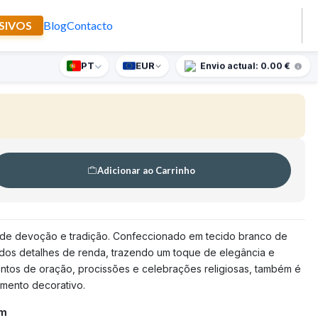
SIVOS
Blog
Contacto
ríssimo
PT
EUR
nte supresa para encomendas superiores a 90€
Envio actual: 0.00 €
Adicionar ao Carrinho
 de devoção e tradição. Confeccionado em tecido branco de
ados detalhes de renda, trazendo um toque de elegância e
entos de oração, procissões e celebrações religiosas, também é
emento decorativo.
cm