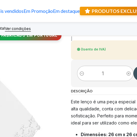
s vendidos
Em Promoção
Em destaque
PRODUTOS EXCLU
Lenço de São Ve
tal
Recebe prese
Ver condições
FABRICADO EM PORTUGAL
|
(Isento de IVA)
Quantidade
DESCRIÇÃO
Este lenço é uma peça especial
alta qualidade, conta com delic
sofisticação. Perfeito para mom
ideal para ser utilizado como el
Dimensões: 26 cm x 26 