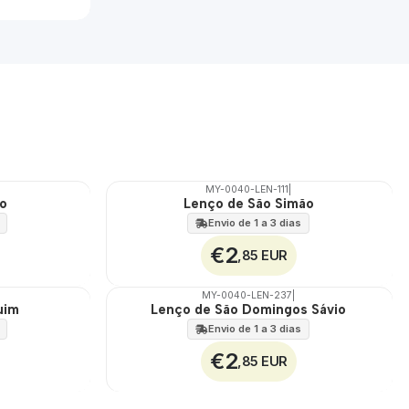
MY-0040-LEN-111
|
ão
Lenço de São Simão
🇵🇹
100%
Envio de 1 a 3 dias
€2
,85 EUR
MY-0040-LEN-237
|
uim
Lenço de São Domingos Sávio
🇵🇹
100%
Envio de 1 a 3 dias
€2
,85 EUR