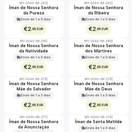
MY-0040-IM-283
|
MY-0040-IM-282
|
🇵🇹
🇵🇹
Íman de Nossa Senhora
Íman de Nossa Senhora
100%
100%
da Pureza
da Ribeira
Envio de 1 a 3 dias
Envio de 1 a 3 dias
€2
€2
,85 EUR
,85 EUR
MY-0040-IM-281
|
MY-0040-IM-280
|
🇵🇹
🇵🇹
Íman de Nossa Senhora
Íman de Nossa Senhora
100%
100%
da Natividade
dos Mártires
Envio de 1 a 3 dias
Envio de 1 a 3 dias
€2
€2
,85 EUR
,85 EUR
MY-0040-IM-279
|
MY-0040-IM-278
|
🇵🇹
🇵🇹
Íman de Nossa Senhora
Íman de Nossa Senhora
100%
100%
Mãe do Salvador
Mãe de Deus
Envio de 1 a 3 dias
Envio de 1 a 3 dias
€2
€2
,85 EUR
,85 EUR
MY-0040-IM-277
|
MY-0040-IM-276
|
🇵🇹
🇵🇹
Íman de Nossa Senhora
Íman de Santa Matilde
100%
100%
da Anunciação
Envio de 1 a 3 dias