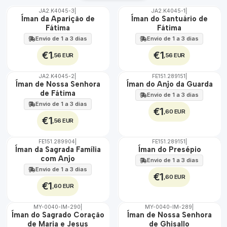
JA2.K4045-3
|
JA2.K4045-1
|
Íman da Aparição de
Íman do Santuário de
Fátima
Fátima
Envio de 1 a 3 dias
Envio de 1 a 3 dias
€1
€1
,56 EUR
,56 EUR
JA2.K4045-2
|
FE151.289151
|
Íman de Nossa Senhora
Íman do Anjo da Guarda
de Fátima
Envio de 1 a 3 dias
Envio de 1 a 3 dias
€1
,60 EUR
€1
,56 EUR
FE151.289904
|
FE151.289151
|
Não Disponível
Íman da Sagrada Família
Íman do Presépio
com Anjo
Envio de 1 a 3 dias
Envio de 1 a 3 dias
€1
,60 EUR
€1
,60 EUR
MY-0040-IM-290
|
MY-0040-IM-289
|
🇵🇹
🇵🇹
Íman do Sagrado Coração
Íman de Nossa Senhora
100%
100%
de Maria e Jesus
de Ghisallo