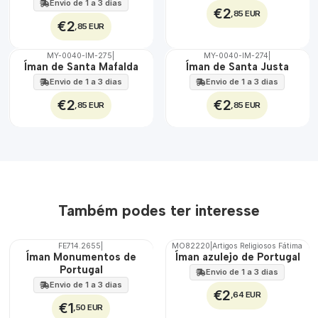
Envio de 1 a 3 dias
€2
,85 EUR
€2
,85 EUR
MY-0040-IM-275
|
MY-0040-IM-274
|
🇵🇹
🇵🇹
Íman de Santa Mafalda
Íman de Santa Justa
100%
100%
Envio de 1 a 3 dias
Envio de 1 a 3 dias
€2
€2
,85 EUR
,85 EUR
Também podes ter interesse
FE714.2655
|
MO82220
|
Artigos Religiosos Fátima
Íman Monumentos de
Íman azulejo de Portugal
Portugal
Envio de 1 a 3 dias
Envio de 1 a 3 dias
€2
,64 EUR
€1
,50 EUR