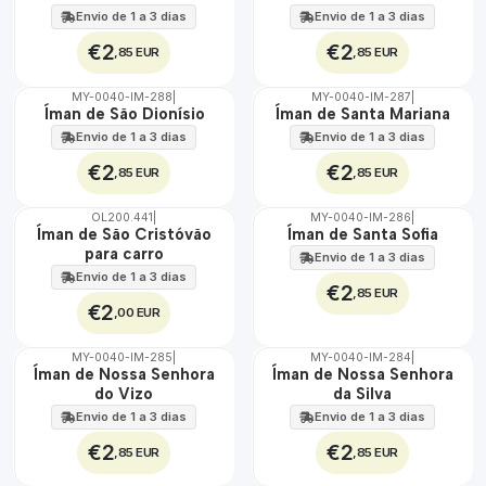
Envio de 1 a 3 dias
Envio de 1 a 3 dias
€2
€2
,85 EUR
,85 EUR
MY-0040-IM-288
|
MY-0040-IM-287
|
🇵🇹
🇵🇹
Íman de São Dionísio
Íman de Santa Mariana
100%
100%
Envio de 1 a 3 dias
Envio de 1 a 3 dias
€2
€2
,85 EUR
,85 EUR
OL200.441
|
MY-0040-IM-286
|
🇵🇹
Íman de São Cristóvão
Íman de Santa Sofia
100%
para carro
Envio de 1 a 3 dias
Envio de 1 a 3 dias
€2
,85 EUR
€2
,00 EUR
MY-0040-IM-285
|
MY-0040-IM-284
|
🇵🇹
🇵🇹
Íman de Nossa Senhora
Íman de Nossa Senhora
100%
100%
do Vizo
da Silva
Envio de 1 a 3 dias
Envio de 1 a 3 dias
€2
€2
,85 EUR
,85 EUR