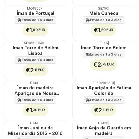
MO18007
|
SE790
|
🇵🇹
Íman de Portugal
Meia Caneca
100%
Envio de 1 a 3 dias
Envio de 1 a 3 dias
€1
€1
,90 EUR
,59 EUR
SE48KI016/K1
|
FE146
|
Íman Torre de Belém
Íman Torre de Belém
Lisboa
Envio de 1 a 3 dias
Envio de 1 a 3 dias
€2
,75 EUR
€2
,11 EUR
DA141
|
SE69W028-4
|
Íman de madeira
Íman Aparição de Fátima
Aparição de Nossa
Colorido
Senhora
Envio de 1 a 3 dias
Envio de 1 a 3 dias
€1
€2
,30 EUR
,11 EUR
DA131
|
DA125
|
Íman Jubileu da
Íman Anjo da Guarda em
Misericórdia 2015 - 2016
madeira