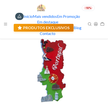
-10%
Início
Mais vendidos
Em Promoção
PT
EUR
Em destaque
Envio actual: 0.00 €
PRODUTOS EXCLUSIVOS
Blog
Contacto