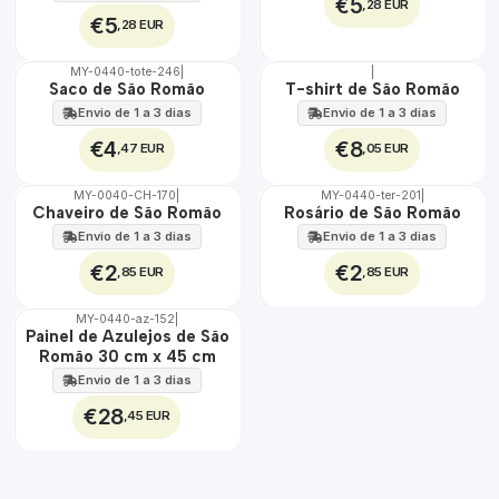
€5
,28 EUR
€5
,28 EUR
MY-0440-tote-246
|
|
🇵🇹
🇵🇹
Saco de São Romão
T-shirt de São Romão
100%
100%
Envio de 1 a 3 dias
Envio de 1 a 3 dias
€4
€8
,47 EUR
,05 EUR
MY-0040-CH-170
|
MY-0440-ter-201
|
🇵🇹
🇵🇹
Chaveiro de São Romão
Rosário de São Romão
100%
100%
Envio de 1 a 3 dias
Envio de 1 a 3 dias
€2
€2
,85 EUR
,85 EUR
MY-0440-az-152
|
🇵🇹
Painel de Azulejos de São
100%
Romão 30 cm x 45 cm
EXT.
Envio de 1 a 3 dias
€28
,45 EUR