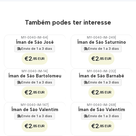
Também podes ter interesse
MY-0040-IM-64
|
MY-0040-IM-249
|
🇵🇹
🇵🇹
Íman de São José
Íman de São Saturnino
100%
100%
Envio de 1 a 3 dias
Envio de 1 a 3 dias
€2
€2
,85 EUR
,85 EUR
MY-0040-IM-14
|
MY-0040-IM-232
|
🇵🇹
🇵🇹
Íman de São Bartolomeu
Íman de São Barnabé
100%
100%
Envio de 1 a 3 dias
Envio de 1 a 3 dias
€2
€2
,85 EUR
,85 EUR
MY-0040-IM-147
|
MY-0040-IM-268
|
🇵🇹
🇵🇹
Íman de São Valentim
Íman de São Valentim
100%
100%
Envio de 1 a 3 dias
Envio de 1 a 3 dias
€2
€2
,85 EUR
,85 EUR