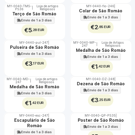
MY-0040-TMS-
Loja de artigos
MY-0440-fio-246
|
|
P536
Religiosos
🇵🇹
🇵🇹
Colar de São Romão
Terço de São Romão
100%
100%
Envio de 1 a 3 dias
Envio de 1 a 3 dias
€2
,85 EUR
€5
,28 EUR
MY-0440-pul-247
|
MY-0040-MP-
Loja de Artigos
|
247
Religiosos
🇵🇹
🇵🇹
Pulseira de São Romão
Medalha de São Romão
100%
100%
Envio de 1 a 3 dias
Envio de 1 a 3 dias
€3
,17 EUR
€1
,42 EUR
MY-0040-MD-
Loja de artigos
MY-0040-DZ-248
|
|
247
Religiosos
🇵🇹
🇵🇹
Dezena de São Romão
Medalha de São Romão
100%
100%
Envio de 1 a 3 dias
Envio de 1 a 3 dias
€3
,25 EUR
€1
,42 EUR
MY-0440-esc-247
|
MY-0040-QP-P535
|
🇵🇹
🇵🇹
Escapulário de São
Poster de São Romão
100%
100%
Romão
Envio de 1 a 3 dias
Envio de 1 a 3 dias