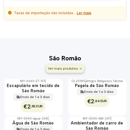
Taxas de importação não incluídas.
Ler mais
São Romão
Ver mais produtos
MY-0440-ET-151
|
OL25185
|
Artigos Religiosos Fátima
🇵🇹
Escapulário em tecido de
Pagela de São Romão
100%
São Romão
Envio de 1 a 3 dias
ÁGUA
Envio de 1 a 3 dias
€2
,64 EUR
€2
,85 EUR
MY-0440-agua-246
|
MY-0040-AM-247
|
🇵🇹
🇵🇹
Água de São Romão
Ambientador de carro de
100%
100%
São Romão
Envio de 1 a 3 dias