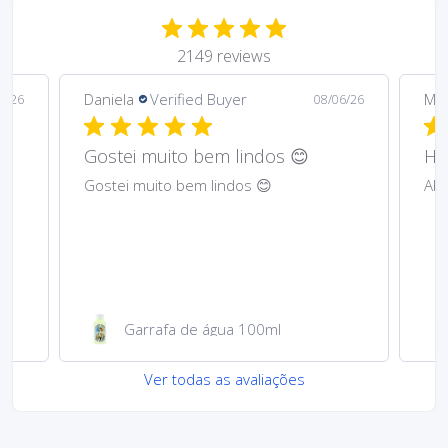
2149 reviews
Daniela
Verified Buyer
Ma
6/26
08/06/26
Gostei muito bem lindos 😊
Har
Gostei muito bem lindos 😊
Abs
Garrafa de água 100ml
Ver todas as avaliações