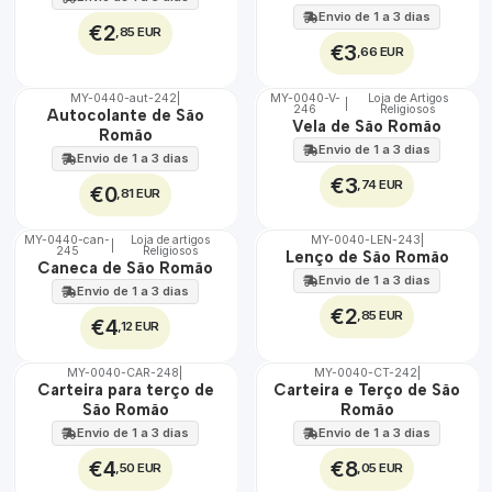
Envio de 1 a 3 dias
€2
,85 EUR
€3
,66 EUR
MY-0440-aut-242
|
MY-0040-V-
Loja de Artigos
|
246
Religiosos
🇵🇹
🇵🇹
Autocolante de São
Vela de São Romão
100%
100%
Romão
Envio de 1 a 3 dias
Envio de 1 a 3 dias
€3
,74 EUR
€0
,81 EUR
MY-0440-can-
Loja de artigos
MY-0040-LEN-243
|
|
245
Religiosos
🇵🇹
🇵🇹
Lenço de São Romão
Caneca de São Romão
100%
100%
Envio de 1 a 3 dias
Envio de 1 a 3 dias
€2
,85 EUR
€4
,12 EUR
MY-0040-CAR-248
|
MY-0040-CT-242
|
🇵🇹
🇵🇹
Carteira para terço de
Carteira e Terço de São
100%
100%
São Romão
Romão
Envio de 1 a 3 dias
Envio de 1 a 3 dias
€4
€8
,50 EUR
,05 EUR