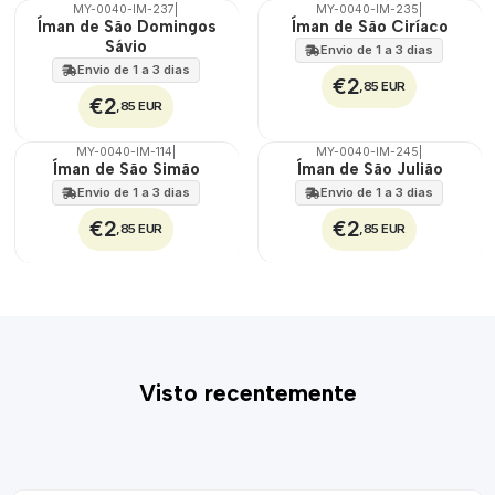
MY-0040-IM-237
|
MY-0040-IM-235
|
🇵🇹
🇵🇹
Íman de São Domingos
Íman de São Ciríaco
100%
100%
Sávio
Envio de 1 a 3 dias
Envio de 1 a 3 dias
€2
,85 EUR
€2
,85 EUR
MY-0040-IM-114
|
MY-0040-IM-245
|
🇵🇹
🇵🇹
Íman de São Simão
Íman de São Julião
100%
100%
Envio de 1 a 3 dias
Envio de 1 a 3 dias
€2
€2
,85 EUR
,85 EUR
Visto recentemente