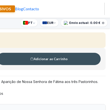
SIVOS
Blog
Contacto
 Aparição de Fátima
PT
EUR
nte supresa para encomendas superiores a 90€
Envio actual: 0.00 €
Adicionar ao Carrinho
Aparição de Nossa Senhora de Fátima aos três Pastorinhos.
tos