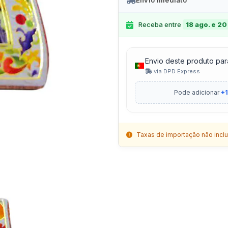
Envio Imediato
Receba entre
18 ago. e 20
Envio deste produto par
via DPD Express
Pode adicionar
+1
Taxas de importação não inclu