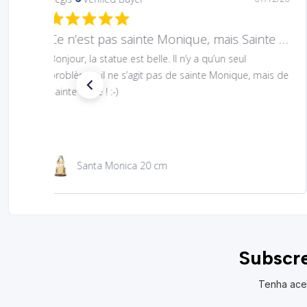
Hard to find Saint
Absolutely wonderful!
São Jacinto 23 cm
Subscre
Tenha ace