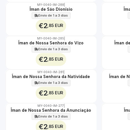
MY-0040-IM-288
|
Íman de São Dionísio
Ím
🇵🇹
🇵🇹
100%
100%
Envio de 1 a 3 dias
€2
,85 EUR
MY-0040-IM-285
|
Íman de Nossa Senhora do Vizo
Íman de
🇵🇹
🇵🇹
100%
100%
Envio de 1 a 3 dias
€2
,85 EUR
MY-0040-IM-281
|
Íman de Nossa Senhora da Natividade
Íman de N
🇵🇹
🇵🇹
100%
100%
Envio de 1 a 3 dias
€2
,85 EUR
MY-0040-IM-277
|
Íman de Nossa Senhora da Anunciação
Ím
🇵🇹
🇵🇹
100%
100%
Envio de 1 a 3 dias
€2
,85 EUR