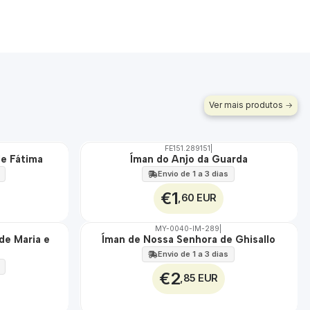
Ver mais produtos
FE151.289151
|
de Fátima
Íman do Anjo da Guarda
Envio de 1 a 3 dias
€1
,60 EUR
MY-0040-IM-289
|
de Maria e
Íman de Nossa Senhora de Ghisallo
🇵🇹
100%
Envio de 1 a 3 dias
€2
,85 EUR