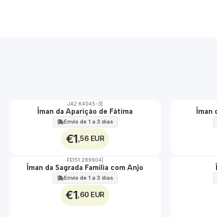
JA2.K4045-3
|
Íman da Aparição de Fátima
Íman 
Envio de 1 a 3 dias
€1
,56 EUR
FE151.289904
|
Não Disponível
Íman da Sagrada Família com Anjo
Envio de 1 a 3 dias
€1
,60 EUR