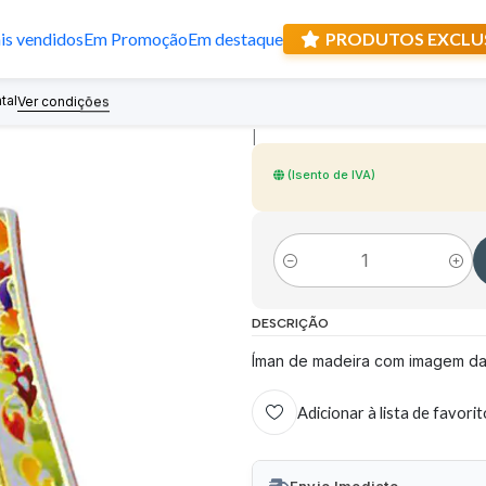
s vendidos
Em Promoção
Em destaque
PRODUTOS EXCLU
Íman de madeira
tal
Recebe prese
Ver condições
|
(Isento de IVA)
Quantidade
DESCRIÇÃO
Íman de madeira com imagem da 
Adicionar à lista de favori