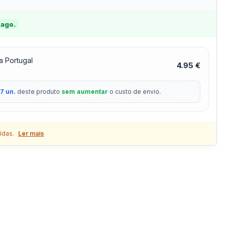
 ago.
a Portugal
4.95 €
7 un.
deste produto
sem aumentar
o custo de envio.
ídas.
Ler mais