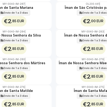
MY-0040-IM-287
|
OL200.441
|
an de Santa Mariana
Íman de São Cristóvão p
Envio de 1 a 3 dias
Envio de 1 a 3 dias
€2
€2
,85 EUR
,00 EUR
MY-0040-IM-284
|
MY-0040-IM-283
|
 Nossa Senhora da Silva
Íman de Nossa Senhora 
🇵🇹
100%
Envio de 1 a 3 dias
Envio de 1 a 3 dias
€2
€2
,85 EUR
,85 EUR
MY-0040-IM-280
|
MY-0040-IM-279
|
ossa Senhora dos Mártires
Íman de Nossa Senhora Mãe
🇵🇹
100%
Envio de 1 a 3 dias
Envio de 1 a 3 dias
€2
€2
,85 EUR
,85 EUR
MY-0040-IM-276
|
MY-0040-IM-275
|
an de Santa Matilde
Íman de Santa Mafa
🇵🇹
100%
Envio de 1 a 3 dias
Envio de 1 a 3 dias
€2
€2
,85 EUR
,85 EUR