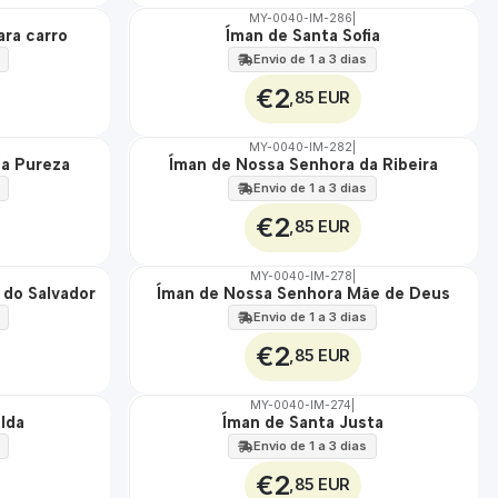
MY-0040-IM-286
|
ara carro
Íman de Santa Sofia
🇵🇹
100%
Envio de 1 a 3 dias
€2
,85 EUR
MY-0040-IM-282
|
da Pureza
Íman de Nossa Senhora da Ribeira
🇵🇹
100%
Envio de 1 a 3 dias
€2
,85 EUR
MY-0040-IM-278
|
 do Salvador
Íman de Nossa Senhora Mãe de Deus
🇵🇹
100%
Envio de 1 a 3 dias
€2
,85 EUR
MY-0040-IM-274
|
lda
Íman de Santa Justa
🇵🇹
100%
Envio de 1 a 3 dias
€2
,85 EUR