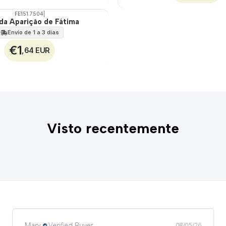
FE151.7504
|
da Aparição de Fátima
Envio de 1 a 3 dias
€1
,64 EUR
Visto recentemente
Margarida
Verified Buyer
08/03/26