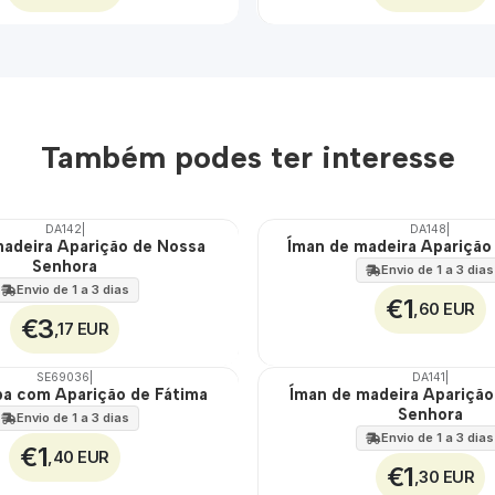
Também podes ter interesse
DA142
|
DA148
|
madeira Aparição de Nossa
Íman de madeira Aparição
Senhora
Envio de 1 a 3 dias
Envio de 1 a 3 dias
€1
,60 EUR
€3
,17 EUR
SE69036
|
DA141
|
pa com Aparição de Fátima
Íman de madeira Aparição
Senhora
Envio de 1 a 3 dias
Envio de 1 a 3 dias
€1
,40 EUR
€1
,30 EUR