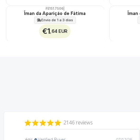
FE151.7506
|
Íman da Aparição de Fátima
Íman 
Envio de 1 a 3 dias
€1
,64 EUR
2146 reviews
Mary
Verified Buyer
08/05/26