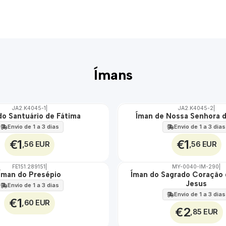
Ímans
JA2.K4045-1
|
JA2.K4045-2
|
do Santuário de Fátima
Íman de Nossa Senhora 
Envio de 1 a 3 dias
Envio de 1 a 3 dias
€1
€1
,56 EUR
,56 EUR
FE151.289151
|
MY-0040-IM-290
|
Íman do Presépio
Íman do Sagrado Coração 
🇵🇹
Jesus
100%
Envio de 1 a 3 dias
Envio de 1 a 3 dias
€1
,60 EUR
€2
,85 EUR