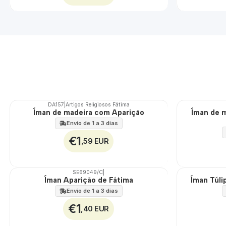
DA157
|
Artigos Religiosos Fátima
Íman de madeira com Aparição
Íman de 
Envio de 1 a 3 dias
€1
,59 EUR
SE69049/C
|
Íman Aparição de Fátima
Íman Túli
Envio de 1 a 3 dias
€1
,40 EUR