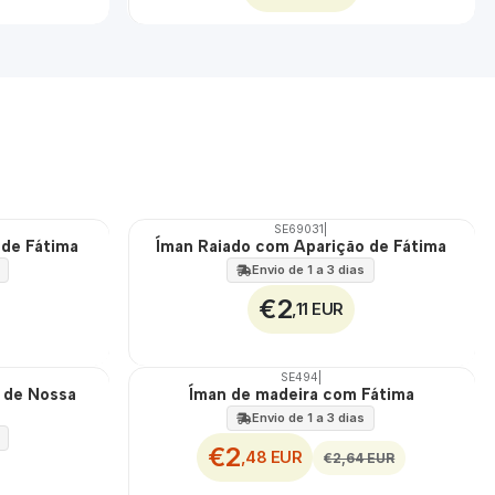
SE69031
|
 de Fátima
Íman Raiado com Aparição de Fátima
Envio de 1 a 3 dias
€2
,11 EUR
SE494
|
DESCONTO
 de Nossa
Íman de madeira com Fátima
Envio de 1 a 3 dias
€2
,48 EUR
€2,64 EUR