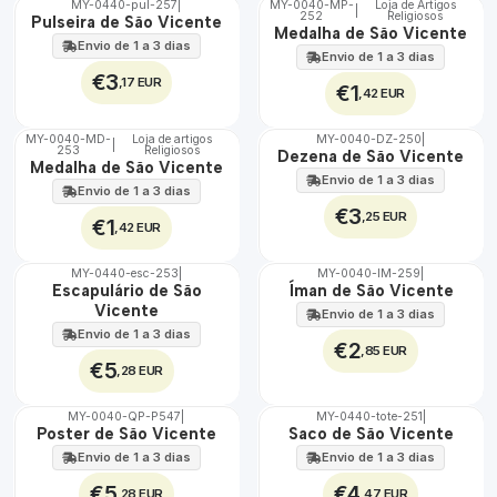
MY-0440-pul-257
|
MY-0040-MP-
Loja de Artigos
|
252
Religiosos
🇵🇹
🇵🇹
Pulseira de São Vicente
Medalha de São Vicente
100%
100%
Envio de 1 a 3 dias
Envio de 1 a 3 dias
€3
,17 EUR
€1
,42 EUR
MY-0040-MD-
Loja de artigos
MY-0040-DZ-250
|
|
253
Religiosos
🇵🇹
🇵🇹
Dezena de São Vicente
Medalha de São Vicente
100%
100%
Envio de 1 a 3 dias
Envio de 1 a 3 dias
€3
,25 EUR
€1
,42 EUR
MY-0440-esc-253
|
MY-0040-IM-259
|
🇵🇹
🇵🇹
Escapulário de São
Íman de São Vicente
100%
100%
Vicente
Envio de 1 a 3 dias
Envio de 1 a 3 dias
€2
,85 EUR
€5
,28 EUR
MY-0040-QP-P547
|
MY-0440-tote-251
|
🇵🇹
🇵🇹
Poster de São Vicente
Saco de São Vicente
100%
100%
Envio de 1 a 3 dias
Envio de 1 a 3 dias
€5
€4
,28 EUR
,47 EUR