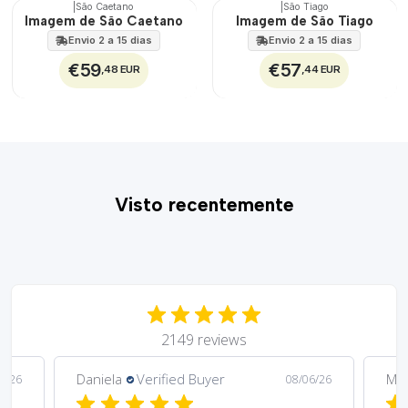
|
São Caetano
|
São Tiago
🇵🇹
🇵🇹
Imagem de São Caetano
Imagem de São Tiago
100%
100%
Envio 2 a 15 dias
Envio 2 a 15 dias
€59
€57
,48 EUR
,44 EUR
Visto recentemente
2149 reviews
Daniela
Verified Buyer
Ma
6/26
08/06/26