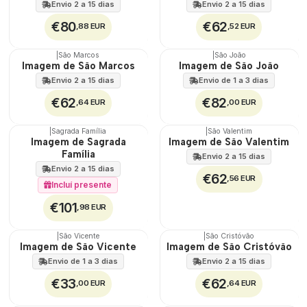
Envio 2 a 15 dias
Envio 2 a 15 dias
€80
€62
,88 EUR
,52 EUR
|
São Marcos
|
São João
🇵🇹
🇵🇹
Imagem de São Marcos
Imagem de São João
100%
100%
Envio 2 a 15 dias
Envio de 1 a 3 dias
€62
€82
,64 EUR
,00 EUR
|
Sagrada Família
|
São Valentim
🇵🇹
🇵🇹
Imagem de Sagrada
Imagem de São Valentim
100%
100%
Família
Envio 2 a 15 dias
Envio 2 a 15 dias
€62
,56 EUR
Incluí presente
€101
,98 EUR
|
São Vicente
|
São Cristóvão
🇵🇹
🇵🇹
Imagem de São Vicente
Imagem de São Cristóvão
100%
100%
Envio de 1 a 3 dias
Envio 2 a 15 dias
€33
€62
,00 EUR
,64 EUR