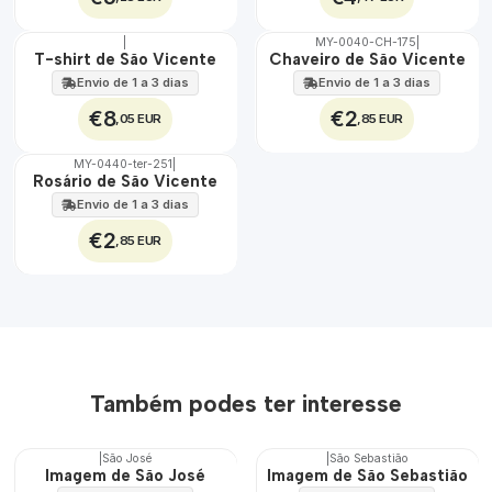
|
MY-0040-CH-175
|
🇵🇹
🇵🇹
T-shirt de São Vicente
Chaveiro de São Vicente
100%
100%
Envio de 1 a 3 dias
Envio de 1 a 3 dias
€8
€2
,05 EUR
,85 EUR
MY-0440-ter-251
|
🇵🇹
Rosário de São Vicente
100%
Envio de 1 a 3 dias
€2
,85 EUR
Também podes ter interesse
|
São José
|
São Sebastião
🇵🇹
🇵🇹
Imagem de São José
Imagem de São Sebastião
100%
100%