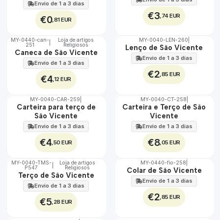
Envio de 1 a 3 dias
€3
,74 EUR
€0
,81 EUR
MY-0440-can-
Loja de artigos
MY-0040-LEN-260
|
|
251
Religiosos
🇵🇹
🇵🇹
Lenço de São Vicente
Caneca de São Vicente
100%
100%
Envio de 1 a 3 dias
Envio de 1 a 3 dias
€2
,85 EUR
€4
,12 EUR
MY-0040-CAR-259
|
MY-0040-CT-258
|
🇵🇹
🇵🇹
Carteira para terço de
Carteira e Terço de São
100%
100%
São Vicente
Vicente
Envio de 1 a 3 dias
Envio de 1 a 3 dias
€4
€8
,50 EUR
,05 EUR
MY-0040-TMS-
Loja de artigos
MY-0440-fio-258
|
|
P547
Religiosos
🇵🇹
🇵🇹
Colar de São Vicente
Terço de São Vicente
100%
100%
Envio de 1 a 3 dias
Envio de 1 a 3 dias
€2
,85 EUR
€5
,28 EUR