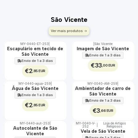
São Vicente
Ver mais produtos
MY-0440-ET-253
|
|
São Vicente
🇵🇹
🇵🇹
Escapulário em tecido de
Imagem de São Vicente
100%
100%
São Vicente
Envio de 1 a 3 dias
ÁGUA
Envio de 1 a 3 dias
€33
,00 EUR
€2
,85 EUR
MY-0440-agua-259
|
MY-0040-AM-259
|
🇵🇹
🇵🇹
Água de São Vicente
Ambientador de carro de
100%
100%
São Vicente
Envio de 1 a 3 dias
Envio de 1 a 3 dias
€2
,85 EUR
€3
,66 EUR
MY-0440-aut-253
|
MY-0040-V-
Loja de Artigos
|
252
Religiosos
🇵🇹
🇵🇹
Autocolante de São
Vela de São Vicente
100%
100%
Vicente
Envio de 1 a 3 dias