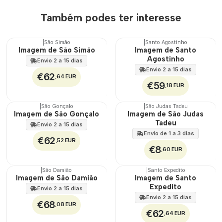
Também podes ter interesse
|
São Simão
|
Santo Agostinho
🇵🇹
🇵🇹
Imagem de São Simão
Imagem de Santo
100%
100%
Agostinho
Envio 2 a 15 dias
Envio 2 a 15 dias
€62
,64 EUR
€59
,18 EUR
|
São Gonçalo
|
São Judas Tadeu
🇵🇹
Imagem de São Gonçalo
Imagem de São Judas
100%
Tadeu
Envio 2 a 15 dias
Envio de 1 a 3 dias
€62
,52 EUR
€8
,60 EUR
|
São Damião
|
Santo Expedito
🇵🇹
🇵🇹
Imagem de São Damião
Imagem de Santo
100%
100%
Expedito
Envio 2 a 15 dias
Envio 2 a 15 dias
€68
,08 EUR
€62
,64 EUR