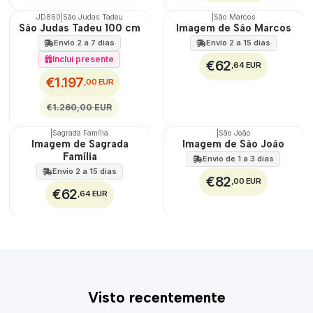
JD860
|
São Judas Tadeu
|
São Marcos
🇵🇹
🇵🇹
São Judas Tadeu 100 cm
Imagem de São Marcos
100%
100%
Envio 2 a 7 dias
Envio 2 a 15 dias
DESCONTO
Incluí presente
€62
,64 EUR
€1.197
,00 EUR
€1.260,00 EUR
|
Sagrada Família
|
São João
🇵🇹
🇵🇹
Imagem de Sagrada
Imagem de São João
100%
100%
Família
Envio de 1 a 3 dias
Envio 2 a 15 dias
€82
,00 EUR
€62
,64 EUR
Visto recentemente