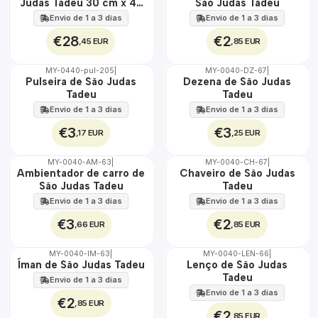
Judas Tadeu 30 cm x 45
São Judas Tadeu
EXT.
ÁGUA
cm
Envio de 1 a 3 dias
Envio de 1 a 3 dias
€28
€2
,45 EUR
,85 EUR
MY-0440-pul-205
|
MY-0040-DZ-67
|
🇵🇹
🇵🇹
Pulseira de São Judas
Dezena de São Judas
100%
100%
Tadeu
Tadeu
Envio de 1 a 3 dias
Envio de 1 a 3 dias
€3
€3
,17 EUR
,25 EUR
MY-0040-AM-63
|
MY-0040-CH-67
|
🇵🇹
🇵🇹
Ambientador de carro de
Chaveiro de São Judas
100%
100%
São Judas Tadeu
Tadeu
Envio de 1 a 3 dias
Envio de 1 a 3 dias
€3
€2
,66 EUR
,85 EUR
MY-0040-IM-63
|
MY-0040-LEN-66
|
🇵🇹
🇵🇹
Íman de São Judas Tadeu
Lenço de São Judas
100%
100%
Tadeu
Envio de 1 a 3 dias
Envio de 1 a 3 dias
€2
,85 EUR
€2
,85 EUR