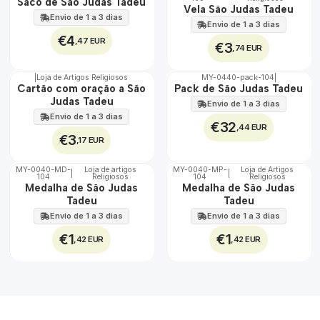
🇵🇹
🇵🇹
Saco de São Judas Tadeu
Vela São Judas Tadeu
100%
100%
Envio de 1 a 3 dias
Envio de 1 a 3 dias
€4
,47 EUR
€3
,74 EUR
|
Loja de Artigos Religiosos
MY-0440-pack-104
|
🇵🇹
🇵🇹
Cartão com oração a São
Pack de São Judas Tadeu
100%
100%
Judas Tadeu
Envio de 1 a 3 dias
Envio de 1 a 3 dias
€32
,44 EUR
€3
,17 EUR
MY-0040-MD-
Loja de artigos
MY-0040-MP-
Loja de Artigos
|
|
104
Religiosos
104
Religiosos
🇵🇹
🇵🇹
Medalha de São Judas
Medalha de São Judas
100%
100%
Tadeu
Tadeu
Envio de 1 a 3 dias
Envio de 1 a 3 dias
€1
€1
,42 EUR
,42 EUR