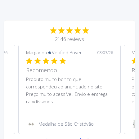
2146 reviews
Margarida
Verified Buyer
Mar
5/26
08/03/26
Recomendo
Re
Produto muito bonito que
Pre
correspondeu ao anunciado no site.
bom
Preço muito acessível. Envio e entrega
cor
rapidíssimos.
ent
Medalha de São Cristóvão