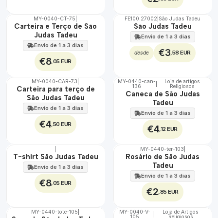
MY-0040-CT-75
|
FE100.27002
|
São Judas Tadeu
🇵🇹
Carteira e Terço de São
São Judas Tadeu
100%
Judas Tadeu
Envio de 1 a 3 dias
Envio de 1 a 3 dias
€3
,58 EUR
desde
€8
,05 EUR
MY-0040-CAR-73
|
MY-0440-can-
Loja de artigos
|
136
Religiosos
🇵🇹
🇵🇹
Carteira para terço de
Caneca de São Judas
100%
100%
São Judas Tadeu
Tadeu
Envio de 1 a 3 dias
Envio de 1 a 3 dias
€4
,50 EUR
€4
,12 EUR
|
MY-0440-ter-103
|
🇵🇹
🇵🇹
T-shirt São Judas Tadeu
Rosário de São Judas
100%
100%
Tadeu
Envio de 1 a 3 dias
Envio de 1 a 3 dias
€8
,05 EUR
€2
,85 EUR
MY-0440-tote-105
|
MY-0040-V-
Loja de Artigos
|
105
Religiosos