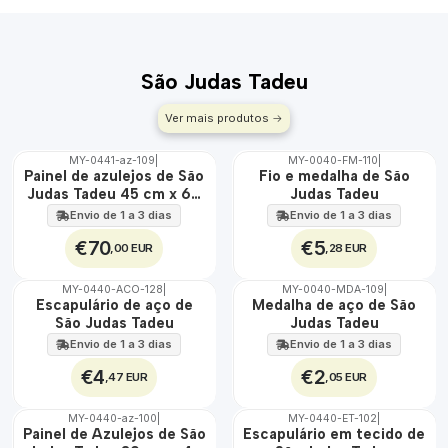
São Judas Tadeu
Ver mais produtos
MY-0441-az-109
|
MY-0040-FM-110
|
ÁGUA
🇵🇹
Painel de azulejos de São
Fio e medalha de São
100%
Judas Tadeu 45 cm x 60
Judas Tadeu
EXT.
cm
Envio de 1 a 3 dias
Envio de 1 a 3 dias
€70
€5
,00 EUR
,28 EUR
MY-0440-ACO-128
|
MY-0040-MDA-109
|
🇵🇹
🇵🇹
Escapulário de aço de
Medalha de aço de São
100%
100%
São Judas Tadeu
Judas Tadeu
ÁGUA
ÁGUA
Envio de 1 a 3 dias
Envio de 1 a 3 dias
€4
€2
,47 EUR
,05 EUR
MY-0440-az-100
|
MY-0440-ET-102
|
🇵🇹
🇵🇹
Painel de Azulejos de São
Escapulário em tecido de
100%
100%