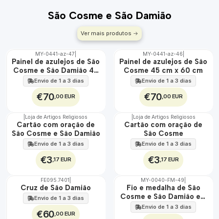
São Cosme e São Damião
Ver mais produtos
MY-0441-az-47
|
MY-0441-az-46
|
🇵🇹
🇵🇹
Painel de azulejos de São
Painel de azulejos de São
100%
100%
Cosme e São Damião 45
Cosme 45 cm x 60 cm
EXT.
EXT.
cm x 60 cm
Envio de 1 a 3 dias
Envio de 1 a 3 dias
€70
€70
,00 EUR
,00 EUR
|
Loja de Artigos Religiosos
|
Loja de Artigos Religiosos
🇵🇹
🇵🇹
Cartão com oração de
Cartão com oração de
100%
100%
São Cosme e São Damião
São Cosme
Envio de 1 a 3 dias
Envio de 1 a 3 dias
€3
€3
,17 EUR
,17 EUR
FE095.7401
|
MY-0040-FM-49
|
🇵🇹
Cruz de São Damião
Fio e medalha de São
100%
Cosme e São Damião em
Envio de 1 a 3 dias
ÁGUA
aço inoxidável
Envio de 1 a 3 dias
€60
,00 EUR