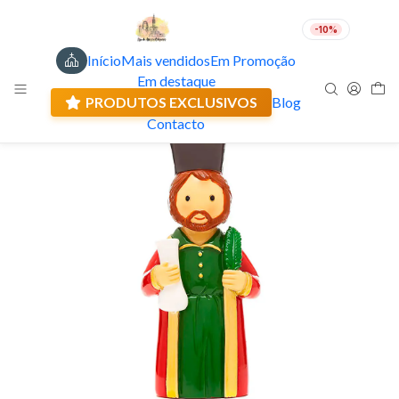
-10%
Início
Mais vendidos
Em Promoção
PT
EUR
Em destaque
Envio actual: 0.00 €
PRODUTOS EXCLUSIVOS
Blog
Contacto