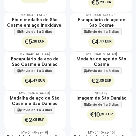
€5
,28 EUR
MY-0040-FM-48
|
MY-0440-ACO-45
|
🇵🇹
🇵🇹
Fio e medalha de São
Escapulário de aço de
100%
100%
Cosme em aço inoxidável
São Cosme
ÁGUA
ÁGUA
Envio de 1 a 3 dias
Envio de 1 a 3 dias
€5
€4
,28 EUR
,47 EUR
MY-0440-ACO-44
|
MY-0040-MDA-49
|
🇵🇹
🇵🇹
Escapulário de aço de
Medalha de aço de São
100%
100%
São Cosme e Damião
Cosme
ÁGUA
ÁGUA
Envio de 1 a 3 dias
Envio de 1 a 3 dias
€4
€2
,47 EUR
,05 EUR
MY-0040-MDA-48
|
NI18472
|
🇵🇹
Medalha de aço de São
Imagem de São Damião
100%
Cosme e São Damião
Envio de 1 a 3 dias
ÁGUA
Envio de 1 a 3 dias
€10
,98 EUR
€2
,05 EUR
MY-0440-az-46
|
MY-0440-az-45
|