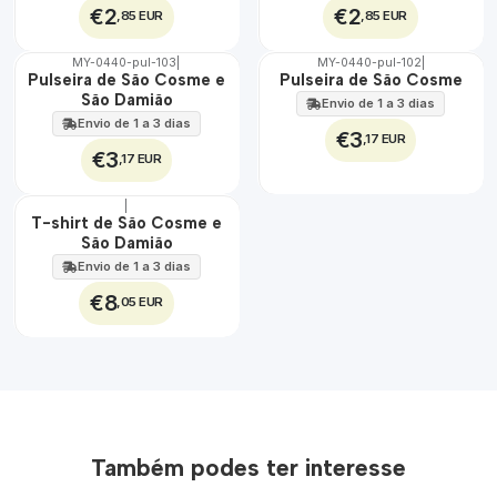
€2
€2
,85 EUR
,85 EUR
MY-0440-pul-103
|
MY-0440-pul-102
|
🇵🇹
🇵🇹
Pulseira de São Cosme e
Pulseira de São Cosme
100%
100%
São Damião
Envio de 1 a 3 dias
Envio de 1 a 3 dias
€3
,17 EUR
€3
,17 EUR
|
🇵🇹
T-shirt de São Cosme e
100%
São Damião
Envio de 1 a 3 dias
€8
,05 EUR
Também podes ter interesse