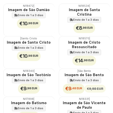
NI18472
|
NI18534
|
Imagem de São Damião
Imagem de Santa
Cristina
Envio de 1 a 3 dias
Envio de 1 a 3 dias
€10
,98 EUR
€8
,98 EUR
|
Santo Cristo
NI18570
|
Imagem de Santo Cristo
Imagem de Cristo
Ressuscitado
Envio de 1 a 3 dias
Envio de 1 a 3 dias
€10
,98 EUR
€14
,98 EUR
NI18340
|
|
São Bento
DESCONTO
Imagem de São Teotónio
Imagem de São Bento
Esgotado
Envio de 1 a 3 dias
Envio de 1 a 3 dias
€9
€9
,98 EUR
,48 EUR
€9,98 EUR
NI17898
|
NI18331
|
Imagem do Batismo
Imagem de São Vicente
de Paulo
Envio de 1 a 3 dias
Envio de 1 a 3 dias