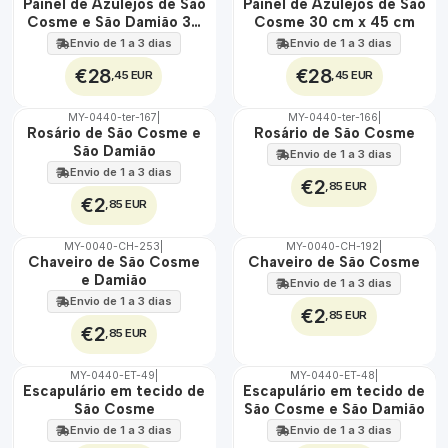
🇵🇹
🇵🇹
Painel de Azulejos de São
Painel de Azulejos de São
100%
100%
Cosme e São Damião 30
Cosme 30 cm x 45 cm
EXT.
EXT.
cm x 45 cm
Envio de 1 a 3 dias
Envio de 1 a 3 dias
€28
€28
,45 EUR
,45 EUR
MY-0440-ter-167
|
MY-0440-ter-166
|
🇵🇹
🇵🇹
Rosário de São Cosme e
Rosário de São Cosme
100%
100%
São Damião
Envio de 1 a 3 dias
Envio de 1 a 3 dias
€2
,85 EUR
€2
,85 EUR
MY-0040-CH-253
|
MY-0040-CH-192
|
🇵🇹
🇵🇹
Chaveiro de São Cosme
Chaveiro de São Cosme
100%
100%
e Damião
Envio de 1 a 3 dias
Envio de 1 a 3 dias
€2
,85 EUR
€2
,85 EUR
MY-0440-ET-49
|
MY-0440-ET-48
|
🇵🇹
🇵🇹
Escapulário em tecido de
Escapulário em tecido de
100%
100%
São Cosme
São Cosme e São Damião
ÁGUA
ÁGUA
Envio de 1 a 3 dias
Envio de 1 a 3 dias