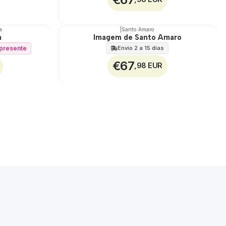
a
|
Santo Amaro
m
Imagem de Santo Amaro
🇵🇹
100%
í presente
Envio 2 a 15 dias
€67
,98 EUR