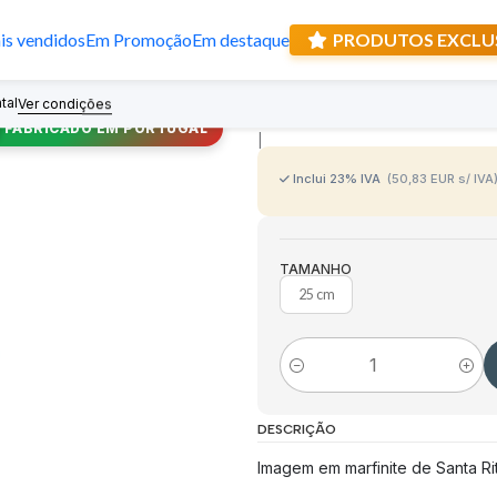
s vendidos
Em Promoção
Em destaque
PRODUTOS EXCLU
Imagem de Sant
tal
Recebe prese
Ver condições
FABRICADO EM PORTUGAL
|
Inclui 23% IVA
(50,83 EUR s/ IVA
TAMANHO
25 cm
Quantidade
DESCRIÇÃO
Imagem em marfinite de Santa Rit