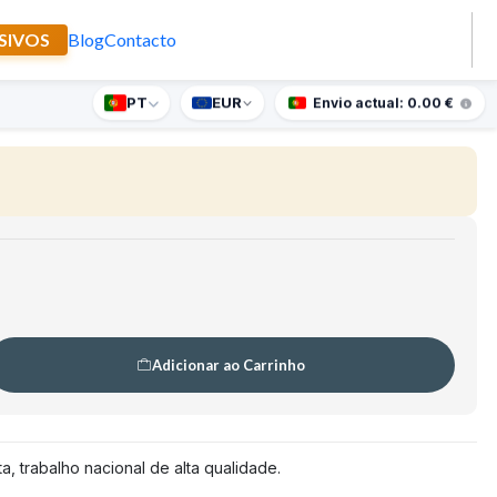
SIVOS
Blog
Contacto
a Rita
PT
EUR
nte supresa para encomendas superiores a 90€
Envio actual: 0.00 €
🇵🇹
FABRICADO EM PORTUGAL
)
Adicionar ao Carrinho
a, trabalho nacional de alta qualidade.