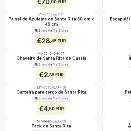
€70
,00 EUR
MY-0440-az-151
|
Painel de Azulejos de Santa Rita 30 cm x
Escapulár
🇵🇹
🇵🇹
45 cm
100%
100%
EXT.
ÁGUA
Envio de 1 a 3 dias
€28
,45 EUR
MY-0040-CH-107
|
Chaveiro de Santa Rita de Cássia
Í
🇵🇹
🇵🇹
100%
100%
Envio de 1 a 3 dias
€2
,85 EUR
MY-0040-CAR-43
|
Não Disponível
Carteira para terço de Santa Rita
Pe
🇵🇹
100%
Envio de 1 a 3 dias
€4
,50 EUR
MY-0440-pack-47
|
Pack de Santa Rita
Á
🇵🇹
🇵🇹
100%
100%