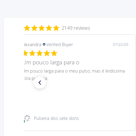
2149 reviews
Daniela
Verified Buyer
08/06/26
Gostei muito bem linda 😊
Gostei muito bem linda 😊
Santa Rita 49 cm