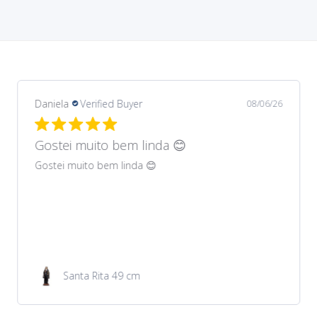
Daniela
Verified Buyer
08/06/26
Gostei muito bem lindos 😊
Gostei muito bem lindos 😊
Garrafa de água 100ml