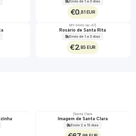
Envio de 1 a 3 dias
€0
,81 EUR
MY-0440-ter-47
|
ta
Rosário de Santa Rita
🇵🇹
100%
Envio de 1 a 3 dias
€2
,85 EUR
|
Santa Clara
ezinha
Imagem de Santa Clara
🇵🇹
100%
Envio 2 a 15 dias
€67
,98 EUR