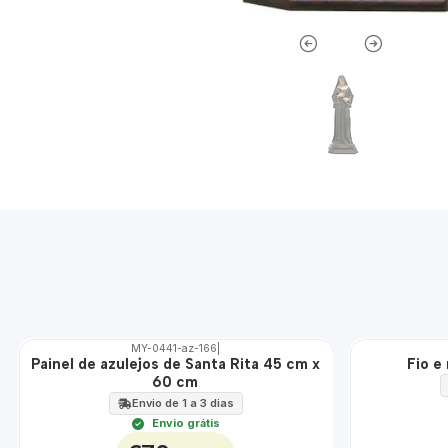
MY-0441-az-166
|
ÁGUA
Painel de azulejos de Santa Rita 45 cm x
Fio e
🇵🇹
60 cm
100%
EXT.
Envio de 1 a 3 dias
Envio grátis