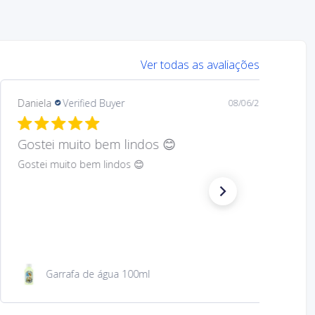
Ver todas as avaliações
Mary
Verified Buyer
08/05/26
Hard to find Saint
Absolutely wonderful!
São Jacinto 23 cm