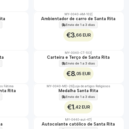
MY-0040-AM-102
|
ita
Ambientador de carro de Santa Rita
🇵🇹
100%
Envio de 1 a 3 dias
€3
,66 EUR
MY-0040-CT-103
|
ta
Carteira e Terço de Santa Rita
🇵🇹
100%
Envio de 1 a 3 dias
€8
,05 EUR
sos Fátima
MY-0040-MD-26
|
Loja de artigos Religiosos
nta Rita
Medalha Santa Rita
🇵🇹
100%
Envio de 1 a 3 dias
€1
,42 EUR
MY-0440-aut-47
|
ta
Autocolante católico de Santa Rita
🇵🇹
100%