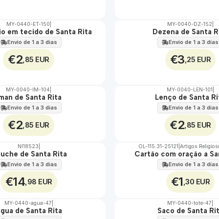
MY-0440-ET-150
|
MY-0040-DZ-152
|
io em tecido de Santa Rita
Dezena de Santa R
🇵🇹
100%
Envio de 1 a 3 dias
Envio de 1 a 3 dias
€2
€3
,85 EUR
,25 EUR
MY-0040-IM-104
|
MY-0040-LEN-101
|
man de Santa Rita
Lenço de Santa Ri
🇵🇹
100%
Envio de 1 a 3 dias
Envio de 1 a 3 dias
€2
€2
,85 EUR
,85 EUR
NI18523
|
OL-115.31-25121
|
Artigos Religio
Não Disponível
luche de Santa Rita
Cartão com oração a Sa
Envio de 1 a 3 dias
Envio de 1 a 3 dias
€14
€1
,98 EUR
,30 EUR
MY-0440-agua-47
|
MY-0440-tote-47
|
gua de Santa Rita
Saco de Santa Ri
🇵🇹
100%