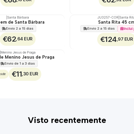
|
Santa Bárbara
JU3257-COR
|
Santa Rit
em de Santa Bárbara
Santa Rita 45 c
🇵🇹
100%
Envio 2 a 15 dias
Inclu
Envio 2 a 15 dias
€62
€124
,64 EUR
,97 EUR
|
Menino Jesus de Praga
e Menino Jesus de Praga
Envio de 1 a 3 dias
€11
,30 EUR
esde
Visto recentemente