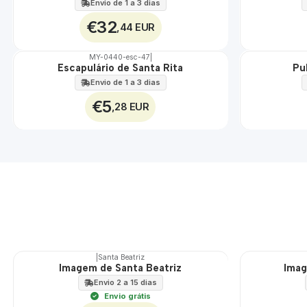
Envio de 1 a 3 dias
€32
,44 EUR
MY-0440-esc-47
|
Escapulário de Santa Rita
Pu
🇵🇹
🇵🇹
100%
100%
Envio de 1 a 3 dias
€5
,28 EUR
|
Santa Beatriz
Imagem de Santa Beatriz
Imag
🇵🇹
🇵🇹
100%
100%
Envio 2 a 15 dias
Envio grátis