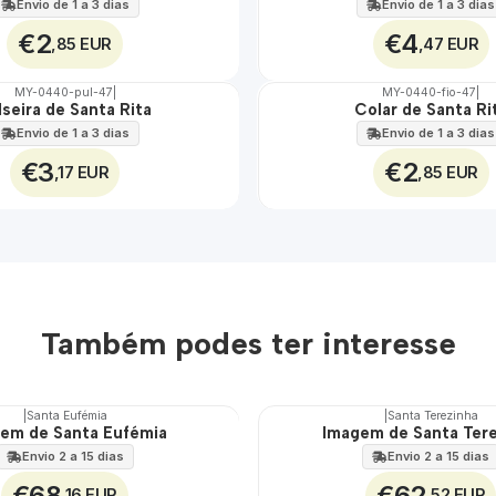
Envio de 1 a 3 dias
Envio de 1 a 3 dias
€2
€4
,85 EUR
,47 EUR
MY-0440-pul-47
|
MY-0440-fio-47
|
lseira de Santa Rita
Colar de Santa Ri
🇵🇹
100%
Envio de 1 a 3 dias
Envio de 1 a 3 dias
€3
€2
,17 EUR
,85 EUR
Também podes ter interesse
|
Santa Eufémia
|
Santa Terezinha
em de Santa Eufémia
Imagem de Santa Ter
🇵🇹
100%
Envio 2 a 15 dias
Envio 2 a 15 dias
€68
€62
,16 EUR
,52 EUR