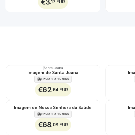
€3
,17 EUR
|
Santa Joana
Imagem de Santa Joana
Ima
🇵🇹
🇵🇹
100%
100%
Envio 2 a 15 dias
€62
,64 EUR
|
Imagem de Nossa Senhora da Saúde
Im
🇵🇹
🇵🇹
100%
100%
Envio 2 a 15 dias
€68
,08 EUR