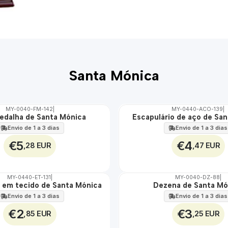
Santa Mónica
MY-0040-FM-142
|
MY-0440-ACO-139
|
medalha de Santa Mónica
Escapulário de aço de Sa
🇵🇹
100%
Envio de 1 a 3 dias
Envio de 1 a 3 dias
ÁGUA
€5
€4
,28 EUR
,47 EUR
MY-0440-ET-131
|
MY-0040-DZ-88
|
o em tecido de Santa Mónica
Dezena de Santa Mó
🇵🇹
100%
Envio de 1 a 3 dias
Envio de 1 a 3 dias
€2
€3
,85 EUR
,25 EUR