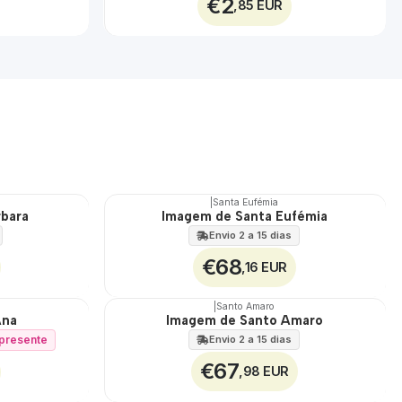
€2
,85 EUR
|
Santa Eufémia
rbara
Imagem de Santa Eufémia
🇵🇹
100%
Envio 2 a 15 dias
€68
,16 EUR
|
Santo Amaro
Ana
Imagem de Santo Amaro
🇵🇹
100%
í presente
Envio 2 a 15 dias
€67
,98 EUR