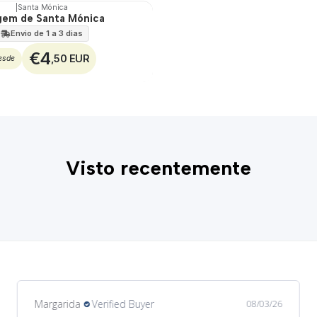
|
Santa Mónica
gem de Santa Mónica
Envio de 1 a 3 dias
€4
,50 EUR
esde
Visto recentemente
Margarida
Verified Buyer
08/03/26