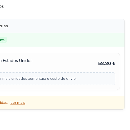
tos
 dias
et.
a Estados Unidos
58.30 €
r mais unidades aumentará o custo de envio.
ídas.
Ler mais