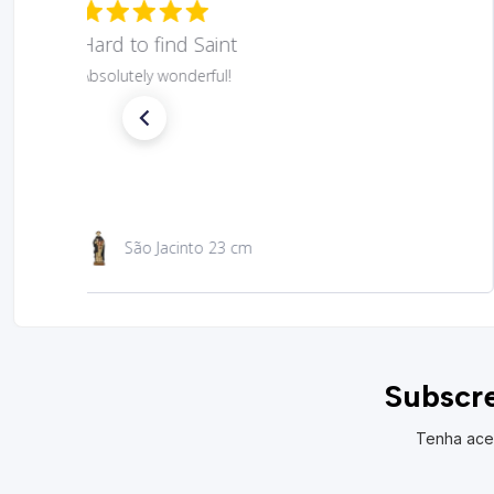
Hard to find Saint
Absolutely wonderful!
São Jacinto 23 cm
Subscre
Tenha ace