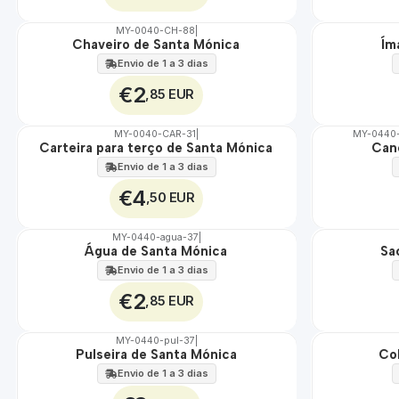
MY-0040-CH-88
|
Chaveiro de Santa Mónica
Ím
🇵🇹
🇵🇹
100%
100%
Envio de 1 a 3 dias
€2
,85 EUR
MY-0040-CAR-31
|
MY-0440-
Carteira para terço de Santa Mónica
Can
🇵🇹
🇵🇹
100%
100%
Envio de 1 a 3 dias
€4
,50 EUR
MY-0440-agua-37
|
Água de Santa Mónica
Sa
🇵🇹
🇵🇹
100%
100%
Envio de 1 a 3 dias
€2
,85 EUR
MY-0440-pul-37
|
Pulseira de Santa Mónica
Co
🇵🇹
🇵🇹
100%
100%
Envio de 1 a 3 dias