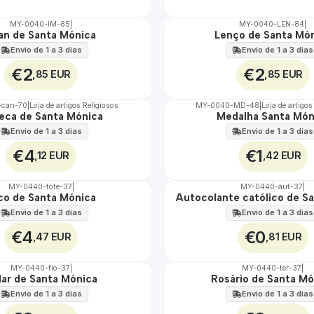
MY-0040-IM-85
|
MY-0040-LEN-84
|
an de Santa Mónica
Lenço de Santa Mó
🇵🇹
100%
Envio de 1 a 3 dias
Envio de 1 a 3 dias
€2
€2
,85 EUR
,85 EUR
can-70
|
Loja de artigos Religiosos
MY-0040-MD-48
|
Loja de artigos
eca de Santa Mónica
Medalha Santa Món
🇵🇹
100%
Envio de 1 a 3 dias
Envio de 1 a 3 dias
€4
€1
,12 EUR
,42 EUR
MY-0440-tote-37
|
MY-0440-aut-37
|
co de Santa Mónica
Autocolante católico de S
🇵🇹
100%
Envio de 1 a 3 dias
Envio de 1 a 3 dias
€4
€0
,47 EUR
,81 EUR
MY-0440-fio-37
|
MY-0440-ter-37
|
lar de Santa Mónica
Rosário de Santa Mó
🇵🇹
100%
Envio de 1 a 3 dias
Envio de 1 a 3 dias
TOP