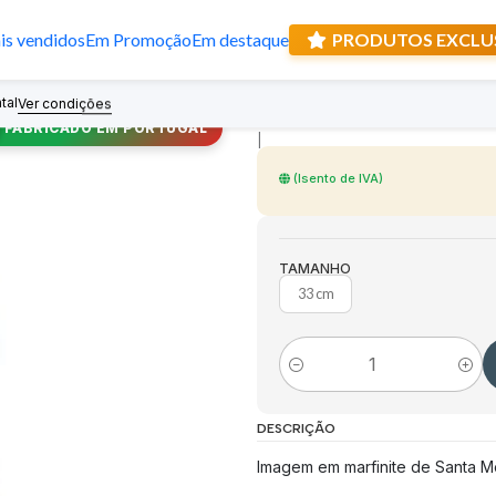
s vendidos
Em Promoção
Em destaque
PRODUTOS EXCLU
Imagem de Sant
tal
Recebe prese
Ver condições
FABRICADO EM PORTUGAL
|
(Isento de IVA)
TAMANHO
33 cm
Quantidade
DESCRIÇÃO
Imagem em marfinite de Santa Món