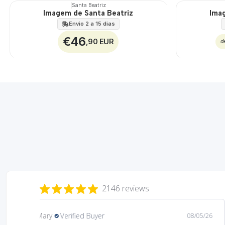
|
Santa Beatriz
Imagem de Santa Beatriz
Ima
🇵🇹
100%
Envio 2 a 15 dias
€46
,90 EUR
d
2146 reviews
Mary
Verified Buyer
08/05/26