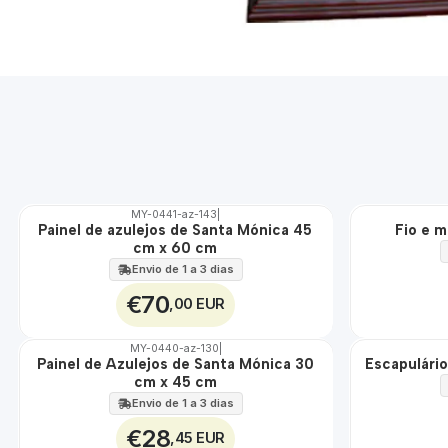
MY-0441-az-143
|
ÁGUA
Painel de azulejos de Santa Mónica 45
Fio e 
🇵🇹
cm x 60 cm
100%
EXT.
Envio de 1 a 3 dias
€70
,00 EUR
MY-0440-az-130
|
Painel de Azulejos de Santa Mónica 30
Escapulári
🇵🇹
🇵🇹
cm x 45 cm
100%
100%
EXT.
ÁGUA
Envio de 1 a 3 dias
€28
,45 EUR