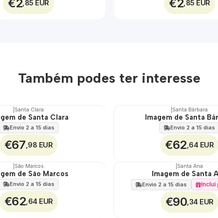
€2
€2
,85 EUR
,85 EUR
Também podes ter interesse
|
Santa Clara
|
Santa Bárbara
gem de Santa Clara
Imagem de Santa Bá
🇵🇹
100%
Envio 2 a 15 dias
Envio 2 a 15 dias
€67
€62
,98 EUR
,64 EUR
|
São Marcos
|
Santa Ana
agem de São Marcos
Imagem de Santa 
🇵🇹
100%
Envio 2 a 15 dias
Inclu
Envio 2 a 15 dias
€62
€90
,64 EUR
,34 EUR