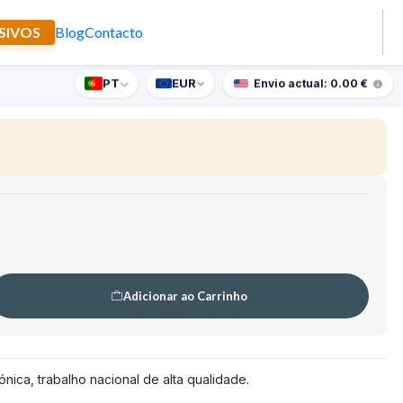
SIVOS
Blog
Contacto
a Mónica
PT
EUR
nte supresa para encomendas superiores a 90€
Envio actual: 0.00 €
Adicionar ao Carrinho
ica, trabalho nacional de alta qualidade.