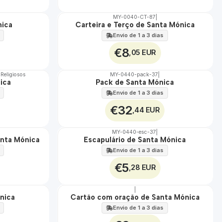
MY-0040-CT-87
|
nica
Carteira e Terço de Santa Mónica
🇵🇹
100%
Envio de 1 a 3 dias
€8
,05 EUR
 Religiosos
MY-0440-pack-37
|
ica
Pack de Santa Mónica
🇵🇹
100%
Envio de 1 a 3 dias
€32
,44 EUR
MY-0440-esc-37
|
anta Mónica
Escapulário de Santa Mónica
🇵🇹
100%
Envio de 1 a 3 dias
€5
,28 EUR
|
nica
Cartão com oração de Santa Mónica
🇵🇹
100%
Envio de 1 a 3 dias