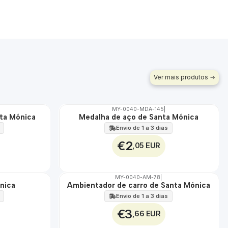
Ver mais produtos
MY-0040-MDA-145
|
nta Mónica
Medalha de aço de Santa Mónica
🇵🇹
100%
Envio de 1 a 3 dias
ÁGUA
€2
,05 EUR
MY-0040-AM-78
|
nica
Ambientador de carro de Santa Mónica
🇵🇹
100%
Envio de 1 a 3 dias
€3
,66 EUR