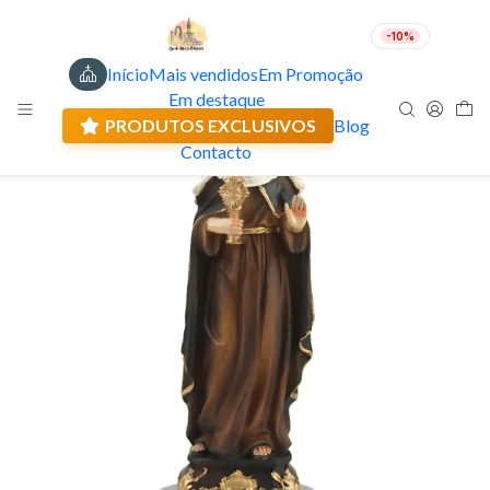
-10%
Início
Mais vendidos
Em Promoção
PT
EUR
Em destaque
Envio actual: 0.00 €
PRODUTOS EXCLUSIVOS
Blog
Contacto