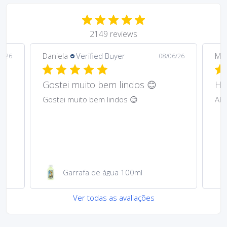
2149 reviews
Daniela
Verified Buyer
Ma
6/26
08/06/26
Gostei muito bem lindos 😊
Har
Gostei muito bem lindos 😊
Abs
Garrafa de água 100ml
Ver todas as avaliações