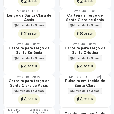
€2
€2
,85 EUR
,85 EUR
MY-0040-LEN-25
|
MY-0040-CT-08
|
🇵🇹
🇵🇹
Lenço de Santa Clara de
Carteira e Terço de
100%
100%
Assis
Santa Clara de Assis
Envio de 1 a 3 dias
Envio de 1 a 3 dias
€2
€8
,85 EUR
,05 EUR
MY-0040-CAR-23
|
MY-0040-CAR-22
|
🇵🇹
🇵🇹
Carteira para terço de
Carteira para terço de
100%
100%
Santa Eufémia
Santa Cristina
Envio de 1 a 3 dias
Envio de 1 a 3 dias
€4
€4
,50 EUR
,50 EUR
MY-0040-CAR-20
|
MY-0040-PULTEC-002
|
🇵🇹
🇵🇹
Carteira para terço de
Pulseira em tecido de
100%
100%
Santa Clara de Assis
Santa Clara
Envio de 1 a 3 dias
Envio de 1 a 3 dias
€4
€4
,50 EUR
,03 EUR
MY-0440-
Loja de artigos
|
|
can-19
Religiosos
🇵🇹
🇵🇹
Cartão com oração de