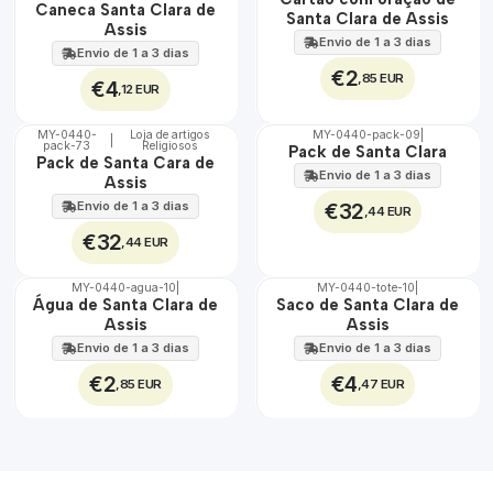
Caneca Santa Clara de
100%
100%
Santa Clara de Assis
Assis
Envio de 1 a 3 dias
Envio de 1 a 3 dias
€2
,85 EUR
€4
,12 EUR
MY-0440-
Loja de artigos
MY-0440-pack-09
|
|
pack-73
Religiosos
🇵🇹
🇵🇹
Pack de Santa Clara
Pack de Santa Cara de
100%
100%
Envio de 1 a 3 dias
Assis
Envio de 1 a 3 dias
€32
,44 EUR
€32
,44 EUR
MY-0440-agua-10
|
MY-0440-tote-10
|
🇵🇹
🇵🇹
Água de Santa Clara de
Saco de Santa Clara de
100%
100%
Assis
Assis
Envio de 1 a 3 dias
Envio de 1 a 3 dias
€2
€4
,85 EUR
,47 EUR