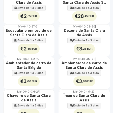
100%
100%
Clara de Assis
Santa Clara de Assis 30
ÁGUA
EXT.
cm x 45 cm
Envio de 1 a 3 dias
Envio de 1 a 3 dias
€2
€28
,05 EUR
,45 EUR
MY-0440-ET-31
|
MY-0040-DZ-30
|
🇵🇹
🇵🇹
Escapulário em tecido de
Dezena de Santa Clara
100%
100%
Santa Clara de Assis
de Assis
ÁGUA
Envio de 1 a 3 dias
Envio de 1 a 3 dias
€2
€3
,85 EUR
,25 EUR
MY-0040-AM-27
|
MY-0040-AM-26
|
🇵🇹
🇵🇹
Ambientador de carro de
Ambientador de carro de
100%
100%
Santa Brígida
Santa Clara de Assis
Envio de 1 a 3 dias
Envio de 1 a 3 dias
€3
€3
,66 EUR
,66 EUR
MY-0040-CH-27
|
MY-0040-IM-27
|
🇵🇹
🇵🇹
Chaveiro de Santa Clara
Íman de Santa Clara de
100%
100%
de Assis
Assis
Envio de 1 a 3 dias
Envio de 1 a 3 dias