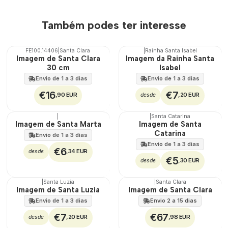
Também podes ter interesse
FE100.14406
|
Santa Clara
|
Rainha Santa Isabel
Imagem de Santa Clara
Imagem da Rainha Santa
30 cm
Isabel
Envio de 1 a 3 dias
Envio de 1 a 3 dias
€16
€7
,90 EUR
,20 EUR
desde
|
|
Santa Catarina
Imagem de Santa Marta
Imagem de Santa
Catarina
Envio de 1 a 3 dias
Envio de 1 a 3 dias
€6
,34 EUR
desde
€5
,30 EUR
desde
|
Santa Luzia
|
Santa Clara
🇵🇹
Imagem de Santa Luzia
Imagem de Santa Clara
100%
Envio de 1 a 3 dias
Envio 2 a 15 dias
€7
€67
,20 EUR
,98 EUR
desde