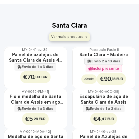
Santa Clara
Ver mais produtos
MY-0441-az-39
|
|
Papa João Paulo II
🇵🇹
Painel de azulejos de
Santa Clara - Madeira
100%
Santa Clara de Assis 45
Envio 2 a 10 dias
EXT.
cm x 60 cm
Envio de 1 a 3 dias
Incluí presente
€70
,00 EUR
€90
,18 EUR
desde
MY-0040-FM-41
|
MY-0440-ACO-38
|
🇵🇹
🇵🇹
Fio e medalha de Santa
Escapulário de aço de
100%
100%
Clara de Assis em aço
Santa Clara de Assis
ÁGUA
ÁGUA
inoxidável
Envio de 1 a 3 dias
Envio de 1 a 3 dias
€5
€4
,28 EUR
,47 EUR
MY-0040-MDA-42
|
MY-0440-az-38
|
🇵🇹
🇵🇹
Medalha de aço de Santa
Painel de Azulejos de