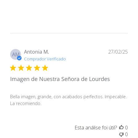
D
Antonia M.
27/02/25
AM
a
Comprador Verificado
t
a
Imagen de Nuestra Señora de Lourdes
d
e
p
Bella imagen, grande, con acabados perfectos. Impecable.
u
La recomiendo.
b
l
i
c
Esta análise foi útil?
0
a
0