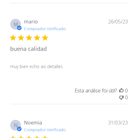
ç
ã
o
D
mario
26/05/23
M
a
Comprador Verificado
t
a
buena calidad
d
e
p
muy bien echo ao detalles
u
b
l
i
Esta análise foi útil?
0
c
0
a
ç
ã
D
Noemia
31/03/23
o
N
a
Comprador Verificado
t