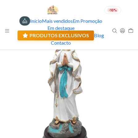
-10%
Início
Mais vendidos
Em Promoção
PT
EUR
Em destaque
Envio actual: 0.00 €
PRODUTOS EXCLUSIVOS
Blog
Contacto