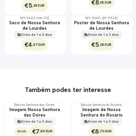
€8
,05 EUR
€5
,28 EUR
MY-0440-tote-113
|
MY-0040-QP-P424
|
🇵🇹
🇵🇹
Saco de Nossa Senhora
Poster de Nossa Senhora
100%
100%
de Lourdes
de Lourdes
Envio de 1 a 3 dias
Envio de 1 a 3 dias
€4
€5
,47 EUR
,28 EUR
Também podes ter interesse
|
Nossa Senhora das Dores
|
Nossa Senhora do Rosário
Imagem Nossa Senhora
Imagem de Nossa
das Dores
Senhora do Rosário
Envio de 1 a 3 dias
Envio de 1 a 3 dias
€7
€8
,80 EUR
,70 EUR
desde