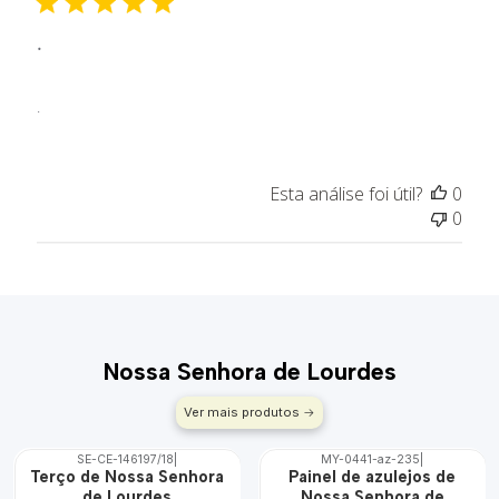
a
.
d
e
p
.
u
b
l
i
Esta análise foi útil?
0
c
0
a
ç
ã
o
Nossa Senhora de Lourdes
Ver mais produtos
SE-CE-146197/18
|
MY-0441-az-235
|
DESCONTO
🇵🇹
Terço de Nossa Senhora
Painel de azulejos de
100%
de Lourdes
Nossa Senhora de