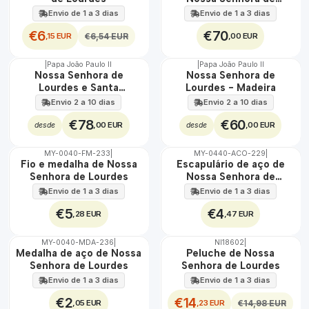
EXT.
Lourdes 45 cm x 60 cm
Envio de 1 a 3 dias
Envio de 1 a 3 dias
€6
€70
,15 EUR
,00 EUR
€6,54 EUR
|
Papa João Paulo II
|
Papa João Paulo II
Nossa Senhora de
Nossa Senhora de
Lourdes e Santa
Lourdes - Madeira
Bernadette - Madeira
Envio 2 a 10 dias
Envio 2 a 10 dias
€78
€60
,00 EUR
,00 EUR
desde
desde
MY-0040-FM-233
|
MY-0440-ACO-229
|
ÁGUA
🇵🇹
Fio e medalha de Nossa
Escapulário de aço de
100%
Senhora de Lourdes
Nossa Senhora de
ÁGUA
Lourdes
Envio de 1 a 3 dias
Envio de 1 a 3 dias
€5
€4
,28 EUR
,47 EUR
MY-0040-MDA-236
|
NI18602
|
DESCONTO
🇵🇹
Medalha de aço de Nossa
Peluche de Nossa
100%
Senhora de Lourdes
Senhora de Lourdes
ÁGUA
Envio de 1 a 3 dias
Envio de 1 a 3 dias
€2
€14
,05 EUR
,23 EUR
€14,98 EUR