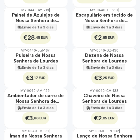
MY-0440-az-219
|
MY-0440-ET-213
|
🇵🇹
🇵🇹
Painel de Azulejos de
Escapulário em tecido de
100%
100%
Nossa Senhora de
Nossa Senhora do
EXT.
ÁGUA
Lourdes 30 cm x 45 cm
Lourdes
Envio de 1 a 3 dias
Envio de 1 a 3 dias
€28
€2
,45 EUR
,85 EUR
MY-0440-pul-167
|
MY-0040-DZ-130
|
🇵🇹
🇵🇹
Pulseira de Nossa
Dezena de Nossa
100%
100%
Senhora de Lourdes
Senhora de Lourdes
Envio de 1 a 3 dias
Envio de 1 a 3 dias
€3
€3
,17 EUR
,25 EUR
MY-0040-AM-129
|
MY-0040-CH-133
|
🇵🇹
🇵🇹
Ambientador de carro de
Chaveiro de Nossa
100%
100%
Nossa Senhora de
Senhora de Lourdes
Lourdes
Envio de 1 a 3 dias
Envio de 1 a 3 dias
€3
€2
,66 EUR
,85 EUR
MY-0040-IM-131
|
MY-0040-LEN-132
|
🇵🇹
🇵🇹
Íman de Nossa Senhora
Lenço de Nossa Senhora
100%
100%