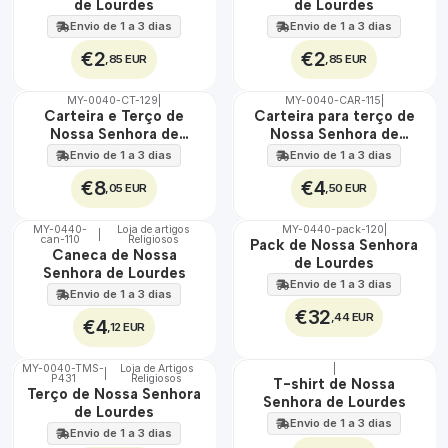
de Lourdes
de Lourdes
Envio de 1 a 3 dias
Envio de 1 a 3 dias
€2
€2
,85 EUR
,85 EUR
MY-0040-CT-129
|
MY-0040-CAR-115
|
🇵🇹
🇵🇹
Carteira e Terço de
Carteira para terço de
100%
100%
Nossa Senhora de
Nossa Senhora de
Lourdes
Lourdes
Envio de 1 a 3 dias
Envio de 1 a 3 dias
€8
€4
,05 EUR
,50 EUR
MY-0440-
Loja de artigos
MY-0440-pack-120
|
|
can-110
Religiosos
🇵🇹
🇵🇹
Pack de Nossa Senhora
Caneca de Nossa
100%
100%
de Lourdes
Senhora de Lourdes
Envio de 1 a 3 dias
Envio de 1 a 3 dias
€32
,44 EUR
€4
,12 EUR
MY-0040-TMS-
Loja de Artigos
|
|
P431
Religiosos
🇵🇹
🇵🇹
T-shirt de Nossa
Terço de Nossa Senhora
100%
100%
Senhora de Lourdes
de Lourdes
Envio de 1 a 3 dias
Envio de 1 a 3 dias