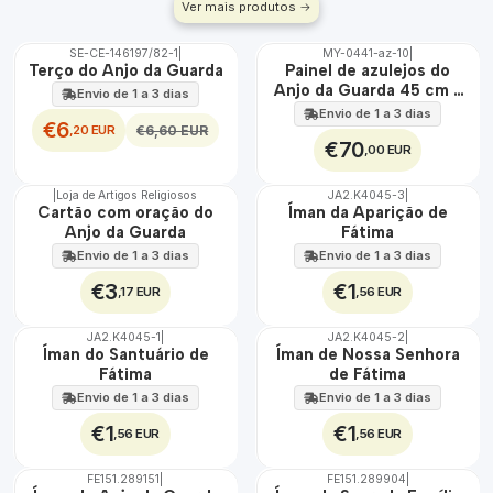
Ver mais produtos
SE-CE-146197/82-1
|
MY-0441-az-10
|
DESCONTO
🇵🇹
Terço do Anjo da Guarda
Painel de azulejos do
100%
Anjo da Guarda 45 cm x
Envio de 1 a 3 dias
EXT.
60 cm
Envio de 1 a 3 dias
€6
,20 EUR
€6,60 EUR
€70
,00 EUR
|
Loja de Artigos Religiosos
JA2.K4045-3
|
🇵🇹
Cartão com oração do
Íman da Aparição de
100%
Anjo da Guarda
Fátima
Envio de 1 a 3 dias
Envio de 1 a 3 dias
€3
€1
,17 EUR
,56 EUR
JA2.K4045-1
|
JA2.K4045-2
|
Íman do Santuário de
Íman de Nossa Senhora
Fátima
de Fátima
Envio de 1 a 3 dias
Envio de 1 a 3 dias
€1
€1
,56 EUR
,56 EUR
FE151.289151
|
FE151.289904
|