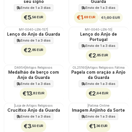
seu signo
Guarda
Envio de 1 a 3 dias
Envio de 1 a 3 dias
€5
€1
,56 EUR
,69 EUR
€1,80 EUR
MY-0040-LEN-157
|
MY-0040-LEN-10
|
🇵🇹
🇵🇹
Lenço do Anjo da Guarda
Lenço do Anjo de
100%
100%
Portugal
Envio de 1 a 3 dias
Envio de 1 a 3 dias
€2
,85 EUR
€2
,85 EUR
DA954
|
Artigos Religiosos
OL25160
|
Artigos Religiosos Fátima
Medalhão de berço com
Pagela com oração a Anjo
Anjo da Guarda
da Guarda
Envio de 1 a 3 dias
Envio de 1 a 3 dias
€13
€2
,82 EUR
,64 EUR
|
Loja de Artigos Religiosos
|
Fatima Online
Crucifixo Anjo da Guarda
Imagem Anjinho da Sorte
Envio de 1 a 3 dias
Envio de 1 a 3 dias
€3
€1
,50 EUR
,36 EUR