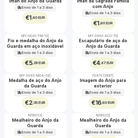
Íman do Anjo da Guarda
Íman da Sagrada Família
com Anjo
Envio de 1 a 3 dias
Envio de 1 a 3 dias
€1
,60 EUR
€1
,60 EUR
MY-0040-FM-10
|
MY-0440-ACO-10
|
🇵🇹
🇵🇹
Fio e medalha do Anjo da
Escapulário de aço do
100%
100%
Guarda em aço inoxidável
Anjo da Guarda
ÁGUA
ÁGUA
Envio de 1 a 3 dias
Envio de 1 a 3 dias
€5
€4
,28 EUR
,47 EUR
MY-0040-MDA-09
|
FE470.13887
|
EXT.
🇵🇹
Medalha de aço do Anjo
Imagem do Anjo para
Não Disponível
100%
da Guarda
exterior
ÁGUA
Envio de 1 a 3 dias
Envio de 1 a 3 dias
€2
€16
,05 EUR
,60 EUR
NI18033
|
NI18032
|
Mealheiro do Anjo da
Mealheiro do Anjo da
Guarda
Guarda
Envio de 1 a 3 dias
Envio de 1 a 3 dias