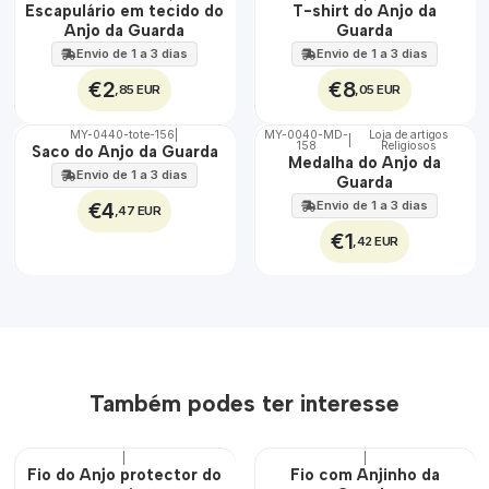
🇵🇹
🇵🇹
Escapulário em tecido do
T-shirt do Anjo da
100%
100%
Anjo da Guarda
Guarda
ÁGUA
Envio de 1 a 3 dias
Envio de 1 a 3 dias
€2
€8
,85 EUR
,05 EUR
MY-0440-tote-156
|
MY-0040-MD-
Loja de artigos
|
158
Religiosos
🇵🇹
🇵🇹
Saco do Anjo da Guarda
Medalha do Anjo da
100%
100%
Envio de 1 a 3 dias
Guarda
€4
Envio de 1 a 3 dias
,47 EUR
€1
,42 EUR
Também podes ter interesse
|
|
DESCONTO
Fio do Anjo protector do
Fio com Anjinho da