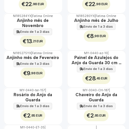
€22
€22
,98 EUR
,98 EUR
NI185284YX
|
Fatima Online
NI185280YX
|
Fatima Online
Anjinho mês de
Anjinho mês de Julho
Novembro
Envio de 1 a 3 dias
Envio de 1 a 3 dias
€8
,98 EUR
€13
,21 EUR
NI185275YX
|
Fatima Online
MY-0440-az-10
|
🇵🇹
Anjinho mês de Fevereiro
Painel de Azulejos do
100%
Anjo da Guarda 30 cm x
Envio de 1 a 3 dias
EXT.
45 cm
Envio de 1 a 3 dias
€9
,98 EUR
€28
,45 EUR
MY-0440-ter-157
|
MY-0040-CH-187
|
🇵🇹
🇵🇹
Rosário do Anjo da
Chaveiro do Anjo da
100%
100%
Guarda
Guarda
Envio de 1 a 3 dias
Envio de 1 a 3 dias
€2
€2
,85 EUR
,85 EUR
MY-0440-ET-35
|
|