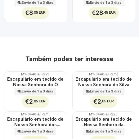
Maria e de Jesus
Jesus 30 cm x 45 cm
Envio de 1 a 3 dias
Envio de 1 a 3 dias
€8
€28
,05 EUR
,45 EUR
Também podes ter interesse
MY-0440-ET-221
|
MY-0440-ET-275
|
🇵🇹
🇵🇹
Escapulário em tecido de
Escapulário em tecido de
100%
100%
Nossa Senhora do Ó
Nossa Senhora da Silva
ÁGUA
ÁGUA
Envio de 1 a 3 dias
Envio de 1 a 3 dias
€2
€2
,85 EUR
,85 EUR
MY-0440-ET-271
|
MY-0440-ET-226
|
🇵🇹
🇵🇹
Escapulário em tecido de
Escapulário em tecido de
100%
100%
Nossa Senhora dos
Nossa Senhora da
ÁGUA
ÁGUA
Mártires
Peneda
Envio de 1 a 3 dias
Envio de 1 a 3 dias