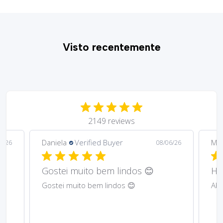
Visto recentemente
2149 reviews
Daniela
Verified Buyer
Ma
6/26
08/06/26
Gostei muito bem lindos 😊
Har
Gostei muito bem lindos 😊
Abs