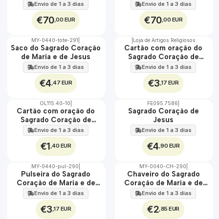
Maria e Jesus 45 cm x 60
Jesus 45 cm x 60 cm
Envio de 1 a 3 dias
Envio de 1 a 3 dias
cm
€70
€70
,00 EUR
,00 EUR
MY-0440-tote-291
|
|
Loja de Artigos Religiosos
🇵🇹
🇵🇹
Saco do Sagrado Coração
Cartão com oração do
100%
100%
de Maria e de Jesus
Sagrado Coração de
Maria e de Jesus
Envio de 1 a 3 dias
Envio de 1 a 3 dias
€4
€3
,47 EUR
,17 EUR
OL115.40-10
|
FE095.7586
|
Cartão com oração do
Sagrado Coração de
Sagrado Coração de
Jesus
Jesus
Envio de 1 a 3 dias
Envio de 1 a 3 dias
€1
€4
,40 EUR
,90 EUR
MY-0440-pul-290
|
MY-0040-CH-290
|
🇵🇹
🇵🇹
Pulseira do Sagrado
Chaveiro do Sagrado
100%
100%
Coração de Maria e de
Coração de Maria e de
Jesus
Jesus
Envio de 1 a 3 dias
Envio de 1 a 3 dias
€3
€2
,17 EUR
,85 EUR