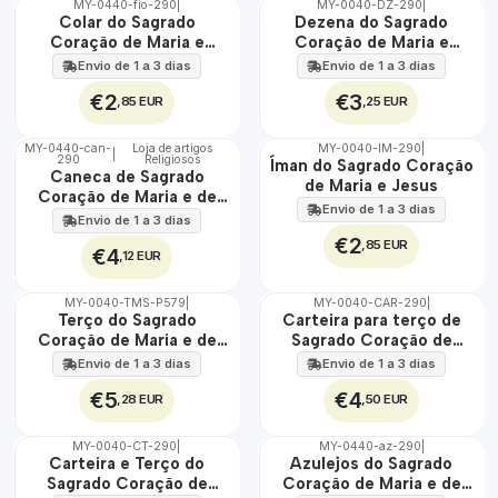
MY-0440-fio-290
|
MY-0040-DZ-290
|
🇵🇹
🇵🇹
Colar do Sagrado
Dezena do Sagrado
100%
100%
Coração de Maria e
Coração de Maria e
Jesus
Jesus
Envio de 1 a 3 dias
Envio de 1 a 3 dias
€2
€3
,85 EUR
,25 EUR
MY-0440-can-
Loja de artigos
MY-0040-IM-290
|
|
290
Religiosos
🇵🇹
🇵🇹
Íman do Sagrado Coração
Caneca de Sagrado
100%
100%
de Maria e Jesus
Coração de Maria e de
Envio de 1 a 3 dias
Jesus
Envio de 1 a 3 dias
€2
,85 EUR
€4
,12 EUR
MY-0040-TMS-P579
|
MY-0040-CAR-290
|
🇵🇹
🇵🇹
Terço do Sagrado
Carteira para terço de
100%
100%
Coração de Maria e de
Sagrado Coração de
Jesus
Maria e de Jesus
Envio de 1 a 3 dias
Envio de 1 a 3 dias
€5
€4
,28 EUR
,50 EUR
MY-0040-CT-290
|
MY-0440-az-290
|
🇵🇹
🇵🇹
Carteira e Terço do
Azulejos do Sagrado
100%
100%
Sagrado Coração de
Coração de Maria e de
EXT.