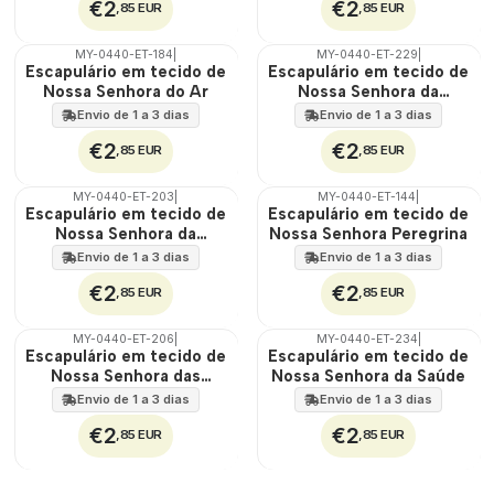
€2
€2
,85 EUR
,85 EUR
MY-0440-ET-184
|
MY-0440-ET-229
|
🇵🇹
🇵🇹
Escapulário em tecido de
Escapulário em tecido de
100%
100%
Nossa Senhora do Ar
Nossa Senhora da
ÁGUA
ÁGUA
Piedade
Envio de 1 a 3 dias
Envio de 1 a 3 dias
€2
€2
,85 EUR
,85 EUR
MY-0440-ET-203
|
MY-0440-ET-144
|
🇵🇹
🇵🇹
Escapulário em tecido de
Escapulário em tecido de
100%
100%
Nossa Senhora da
Nossa Senhora Peregrina
ÁGUA
ÁGUA
Esperança
Envio de 1 a 3 dias
Envio de 1 a 3 dias
€2
€2
,85 EUR
,85 EUR
MY-0440-ET-206
|
MY-0440-ET-234
|
🇵🇹
🇵🇹
Escapulário em tecido de
Escapulário em tecido de
100%
100%
Nossa Senhora das
Nossa Senhora da Saúde
ÁGUA
ÁGUA
Graças
Envio de 1 a 3 dias
Envio de 1 a 3 dias
€2
€2
,85 EUR
,85 EUR