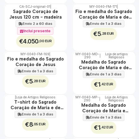
CA-SCJ-original-01
|
MY-0040-FM-171
|
ÁGUA
🇵🇹
Sagrado Coração de
Fio e medalha do Sagrado
100%
Jesus 120 cm - madeira
Coração de Maria e de
EXCLUSIVO
Jesus
Envio 2 a 60 dias
Envio de 1 a 3 dias
Incluí presente
€5
,28 EUR
€4.050
,00 EUR
MY-0040-FM-169
|
MY-0040-MD-
Loja de artigos
|
ÁGUA
290
Religiosos
🇵🇹
Fio e medalha do Sagrado
Medalha do Sagrado
100%
Coração de Jesus
Coração de Maria e de
Envio de 1 a 3 dias
Jesus
Envio de 1 a 3 dias
€5
,28 EUR
€1
,42 EUR
|
Loja de Artigos Religiosos
MY-0040-MP-
Loja de Artigos
|
290
Religiosos
🇵🇹
🇵🇹
T-shirt do Sagrado
Medalha do Sagrado
100%
100%
Coração de Maria e de
Coração de Maria e
Jesus
Envio de 1 a 3 dias
Jesus
Envio de 1 a 3 dias
€8
,05 EUR
€1
,42 EUR