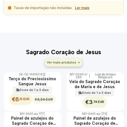
Taxas de importação não incluídas.
Ler mais
Sagrado Coração de Jesus
Ver mais produtos
SE-CE-146197/62
|
MY-0040-V-
Loja de Artigos
|
DESCONTO
289
Religiosos
🇵🇹
Terço do Preciosíssimo
Vela do Sagrado Coração
100%
Sangue Jesus
de Maria e de Jesus
Envio de 1 a 3 dias
Envio de 1 a 3 dias
€6
,15 EUR
€6,54 EUR
€3
,74 EUR
MY-0441-az-177
|
MY-0441-az-175
|
🇵🇹
🇵🇹
Painel de azulejos do
Painel de azulejos do
100%
100%
Sagrado Coração de
Sagrado Coração de
EXT.
EXT.