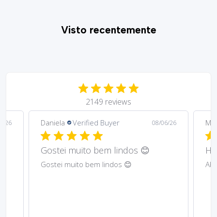
Visto recentemente
2149 reviews
Daniela
Verified Buyer
Ma
6/26
08/06/26
Gostei muito bem lindos 😊
Har
Gostei muito bem lindos 😊
Abs