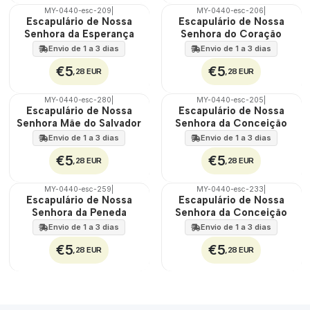
MY-0440-esc-209
|
MY-0440-esc-206
|
🇵🇹
🇵🇹
Escapulário de Nossa
Escapulário de Nossa
100%
100%
Senhora da Esperança
Senhora do Coração
Envio de 1 a 3 dias
Envio de 1 a 3 dias
€5
€5
,28 EUR
,28 EUR
MY-0440-esc-280
|
MY-0440-esc-205
|
🇵🇹
🇵🇹
Escapulário de Nossa
Escapulário de Nossa
100%
100%
Senhora Mãe do Salvador
Senhora da Conceição
Envio de 1 a 3 dias
Envio de 1 a 3 dias
€5
€5
,28 EUR
,28 EUR
MY-0440-esc-259
|
MY-0440-esc-233
|
🇵🇹
🇵🇹
Escapulário de Nossa
Escapulário de Nossa
100%
100%
Senhora da Peneda
Senhora da Conceição
Envio de 1 a 3 dias
Envio de 1 a 3 dias
€5
€5
,28 EUR
,28 EUR