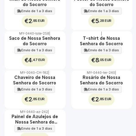
100%
100%
do Socorro
do Socorro
Envio de 1 a 3 dias
Envio de 1 a 3 dias
€2
€5
,85 EUR
,28 EUR
MY-0440-tote-258
|
|
🇵🇹
🇵🇹
Saco de Nossa Senhora
T-shirt de Nossa
100%
100%
do Socorro
Senhora do Socorro
Envio de 1 a 3 dias
Envio de 1 a 3 dias
€4
€8
,47 EUR
,05 EUR
MY-0040-CH-182
|
MY-0440-ter-240
|
🇵🇹
🇵🇹
Chaveiro de Nossa
Rosário de Nossa
100%
100%
Senhora do Socorro
Senhora do Socorro
Envio de 1 a 3 dias
Envio de 1 a 3 dias
€2
€2
,85 EUR
,85 EUR
MY-0440-az-242
|
🇵🇹
Painel de Azulejos de
100%
Nossa Senhora do
EXT.
Socorro 30 cm x 45 cm
Envio de 1 a 3 dias