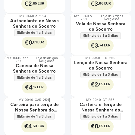
€2
€3
,85 EUR
,66 EUR
MY-0440-aut-249
|
MY-0040-V-
Loja de Artigos
|
258
Religiosos
🇵🇹
🇵🇹
Autocolante de Nossa
Vela de Nossa Senhora
100%
100%
Senhora do Socorro
do Socorro
Envio de 1 a 3 dias
Envio de 1 a 3 dias
€0
,81 EUR
€3
,74 EUR
MY-0440-can-
Loja de artigos
MY-0040-LEN-259
|
|
257
Religiosos
🇵🇹
🇵🇹
Lenço de Nossa Senhora
Caneca de Nossa
100%
100%
do Socorro
Senhora do Socorro
Envio de 1 a 3 dias
Envio de 1 a 3 dias
€2
,85 EUR
€4
,12 EUR
MY-0040-CAR-254
|
MY-0040-CT-253
|
🇵🇹
🇵🇹
Carteira para terço de
Carteira e Terço de
100%
100%
Nossa Senhora do
Nossa Senhora do
Socorro
Socorro
Envio de 1 a 3 dias
Envio de 1 a 3 dias
€4
€8
,50 EUR
,05 EUR