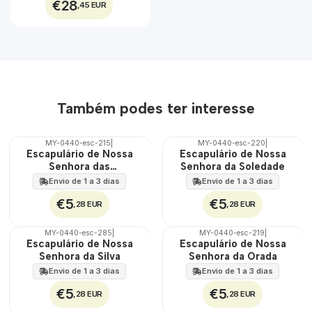
€28
,45 EUR
Também podes ter interesse
MY-0440-esc-215
|
MY-0440-esc-220
|
🇵🇹
🇵🇹
Escapulário de Nossa
Escapulário de Nossa
100%
100%
Senhora das
Senhora da Soledade
Misericórdias
Envio de 1 a 3 dias
Envio de 1 a 3 dias
€5
€5
,28 EUR
,28 EUR
MY-0440-esc-285
|
MY-0440-esc-219
|
🇵🇹
🇵🇹
Escapulário de Nossa
Escapulário de Nossa
100%
100%
Senhora da Silva
Senhora da Orada
Envio de 1 a 3 dias
Envio de 1 a 3 dias
€5
€5
,28 EUR
,28 EUR