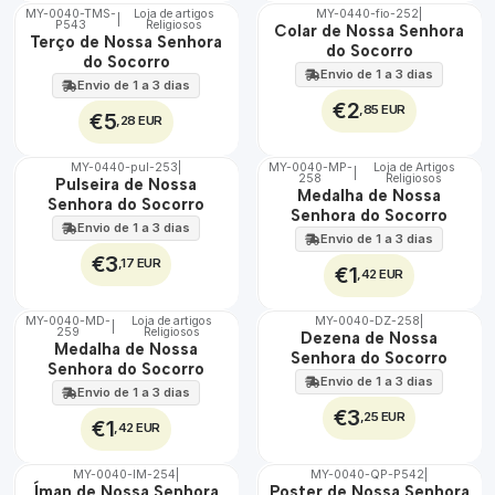
MY-0040-TMS-
Loja de artigos
MY-0440-fio-252
|
|
P543
Religiosos
🇵🇹
🇵🇹
Colar de Nossa Senhora
Terço de Nossa Senhora
100%
100%
do Socorro
do Socorro
Envio de 1 a 3 dias
Envio de 1 a 3 dias
€2
,85 EUR
€5
,28 EUR
MY-0440-pul-253
|
MY-0040-MP-
Loja de Artigos
|
258
Religiosos
🇵🇹
🇵🇹
Pulseira de Nossa
Medalha de Nossa
100%
100%
Senhora do Socorro
Senhora do Socorro
Envio de 1 a 3 dias
Envio de 1 a 3 dias
€3
,17 EUR
€1
,42 EUR
MY-0040-MD-
Loja de artigos
MY-0040-DZ-258
|
|
259
Religiosos
🇵🇹
🇵🇹
Dezena de Nossa
Medalha de Nossa
100%
100%
Senhora do Socorro
Senhora do Socorro
Envio de 1 a 3 dias
Envio de 1 a 3 dias
€3
,25 EUR
€1
,42 EUR
MY-0040-IM-254
|
MY-0040-QP-P542
|
🇵🇹
🇵🇹
Íman de Nossa Senhora
Poster de Nossa Senhora