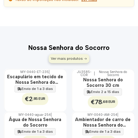
Nossa Senhora do Socorro
Ver mais produtos
MY-0440-ET-235
|
JU3585-
Nossa Senhora do
|
COR
Socorro
🇵🇹
🇵🇹
Escapulário em tecido de
Nossa Senhora do
100%
100%
Nossa Senhora do
Socorro 30 cm
ÁGUA
Socorro
Envio de 1 a 3 dias
Envio 2 a 15 dias
€2
,85 EUR
€78
,68 EUR
MY-0440-agua-254
|
MY-0040-AM-254
|
🇵🇹
🇵🇹
Água de Nossa Senhora
Ambientador de carro de
100%
100%
do Socorro
Nossa Senhora do
Socorro
Envio de 1 a 3 dias
Envio de 1 a 3 dias